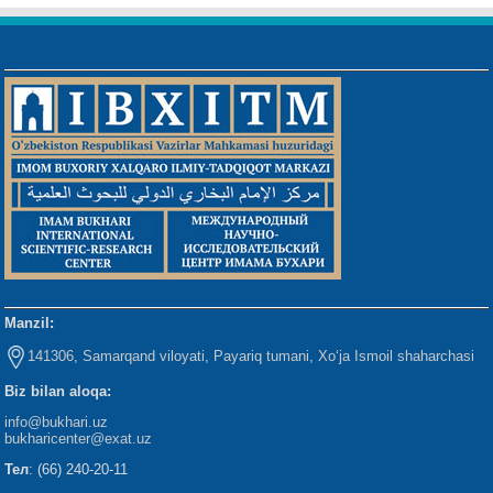
Manzil:
141306, Samarqand viloyati, Payariq tumani, Xo‘ja Ismoil shaharchasi
Biz bilan aloqa:
info@bukhari.uz
bukharicenter
@exat.uz
Тел
: (66) 240-20-11