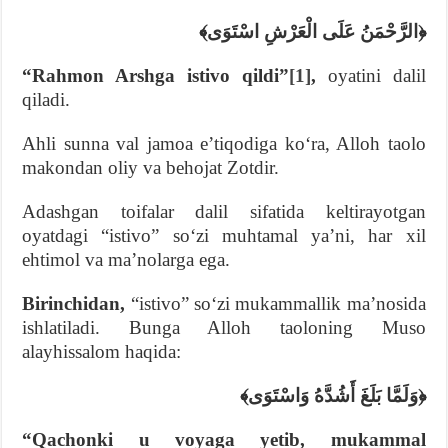
﴿الرَّحْمَنُ عَلَى الْعَرْشِ اسْتَوَى﴾
“Rahmon Arshga istivo qildi”
[1]
,
oyatini dalil
qiladi.
Ahli sunna val jamoa eʼtiqodiga koʻra, Alloh taolo
makondan oliy va behojat Zotdir.
Adashgan toifalar dalil sifatida keltirayotgan
oyatdagi “istivo” soʻzi muhtamal yaʼni, har xil
ehtimol va maʼnolarga ega.
Birinchidan,
“istivo” soʻzi mukammallik maʼnosida
ishlatiladi. Bunga Alloh taoloning Muso
alayhissalom haqida:
﴿وَلَمَّا بَلَغَ أَشُدَّهُ وَاسْتَوَى﴾
“Qachonki u voyaga yetib, mukammal