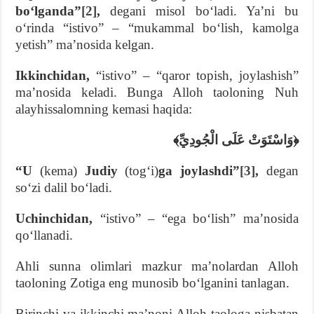
boʻlganda”
[2]
,
degani misol boʻladi. Yaʼni bu
oʻrinda “istivo” – “mukammal boʻlish, kamolga
yetish” maʼnosida kelgan.
Ikkinchidan,
“istivo” – “qaror topish, joylashish”
maʼnosida keladi. Bunga Alloh taoloning Nuh
alayhissalomning kemasi haqida:
﴿وَاسْتَوَتْ عَلَى الْجُودِيِّ﴾
“U
(kema)
Judiy
(togʻi)
ga joylashdi”
[3]
,
degan
soʻzi dalil boʻladi.
Uchinchidan,
“istivo” – “ega boʻlish” maʼnosida
qoʻllanadi.
Ahli sunna olimlari mazkur maʼnolardan Alloh
taoloning Zotiga eng munosib boʻlganini tanlagan.
Birinchi va ikkinchi maʼnoni Alloh taologa nisbatan