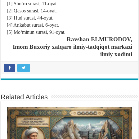
[1]
Shoʻro surasi, 11-oyat.
[2]
Qasos surasi, 14-oyat.
[3]
Hud surasi, 44-oyat.
[4]
Ankabut surasi, 6-oyat.
[5]
Moʻminun surasi, 91-oyat.
Ravshan ELMURODOV,
Imom Buxoriy xalqaro ilmiy-tadqiqot markazi
ilmiy xodimi
Related Articles