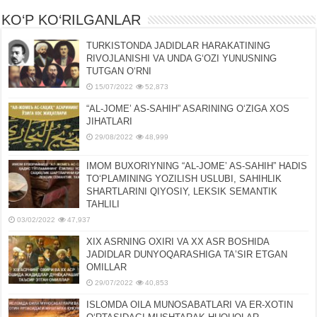
KO‘P KO‘RILGANLAR
TURKISTONDA JADIDLAR HARAKATINING
RIVOJLANISHI VA UNDA GʻOZI YUNUSNING
TUTGAN OʻRNI
15/07/2022
52,873
“AL-JOMEʼ AS-SAHIH” ASARINING OʻZIGA XOS
JIHATLARI
29/08/2022
48,999
IMOM BUXORIYNING “AL-JOMEʼ AS-SAHIH” HADIS
TOʻPLAMINING YOZILISH USLUBI, SAHIHLIK
SHARTLARINI QIYOSIY, LЕKSIK SЕMANTIK
TAHLILI
03/02/2022
47,937
XIX ASRNING OXIRI VA XX ASR BOSHIDA
JADIDLAR DUNYOQARASHIGA TAʼSIR ETGAN
OMILLAR
29/07/2022
40,853
ISLOMDA OILA MUNOSABATLARI VA ER-XOTIN