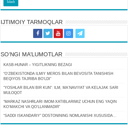
IJTIMOIY TARMOQLAR
SOʻNGI MA’LUMOTLAR
KASB-HUNAR – YIGITLIKNING BEZAGI
“OʻZBEKISTONDA ILMIY MEROS BILAN BEVOSITA TANISHISH
BEQIYOS TAJRIBA BOʻLDI”
“YOSHLAR BILAN BIR KUN”: ILM, MAʼNAVIYAT VA KELAJAK SARI
MULOQOT
“MARKAZ NASHRLARI IMOM-XATIBLARIMIZ UCHUN ENG YAQIN
KOʻMAKCHI VA QOʻLLANMADIR”
“SADDI ISKANDARIY” DOSTONINING NOMLANISHI XUSUSIDA…