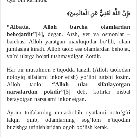
﴿إِنَّ اللَّهَ لَغَنِيٌّ عَنِ الْعَالَمِينَ﴾
“Albatta, Alloh barcha olamlardan
behojatdir”
[4]
,
degan. Arsh, yer va osmonlar –
barchasi Alloh yaratgan maxluqotlar boʻlib, olam
jumlasiga kiradi. Alloh taolo esa olamlardan behojat,
yaʼni ularga hojati tushmaydigan Zotdir.
Har bir musulmon eʼtiqodda tanzih (Alloh taolodan
noloyiq sifatlarni inkor etish) yoʻlini tutishi lozim.
Alloh taolo:
“Alloh ular sifatlayotgan
narsalardan pokdir”
[5]
deb, kofirlar nisbat
berayotgan narsalarni inkor etgan.
Ayrim toifalarning mutashobih oyatlarni notoʻgʻri
talqin qilib, odamlarning sogʻlom eʼtiqodini
buzishga urinishlaridan ogoh boʻlish kerak.