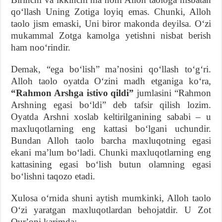
qoʻllash Uning Zotiga loyiq emas. Chunki, Alloh
taolo jism emaski, Uni biror makonda deyilsa. Oʻzi
mukammal Zotga kamolga yetishni nisbat berish
ham nooʻrindir.
Demak, “ega boʻlish” maʼnosini qoʻllash toʻgʻri.
Alloh taolo oyatda Oʻzini madh etganiga koʻra,
“Rahmon Arshga istivo qildi”
jumlasini “Rahmon
Arshning egasi boʻldi” deb tafsir qilish lozim.
Oyatda Arshni xoslab keltirilganining sababi – u
maxluqotlarning eng kattasi boʻlgani uchundir.
Bundan Alloh taolo barcha maxluqotning egasi
ekani maʼlum boʻladi. Chunki maxluqotlarning eng
kattasining egasi boʻlish butun olamning egasi
boʻlishni taqozo etadi.
Xulosa oʻrnida shuni aytish mumkinki, Alloh taolo
Oʻzi yaratgan maxluqotlardan behojatdir. U Zot
Qurʼoni karimda: