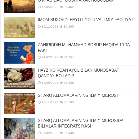
OʻRTASIDAGI MUSHTARAK HUQUQLAR
17/05/2022
39,462
IMOM BUXORIY HAYOT YOʻLI VA ILMIY FAOLIYATI
15/11/2022
36,395
ZAHIRIDDIN MUHAMMAD BOBUR HAQIDA 10 TA
FAKT
14/02/2022
34,764
HAYZ KOʻRGAN AYOL BILAN MUNOSABAT
QANDAY BOʻLADI?
18/05/2023
33,458
SHARQ ALLOMALARINING ILMIY MEROSI
16/11/2022
30,183
SHARQ ALLOMALARINING ILMIY MЕROSIDA
BILIMLAR INTЕGRATSIYASI
25/02/2022
25,438