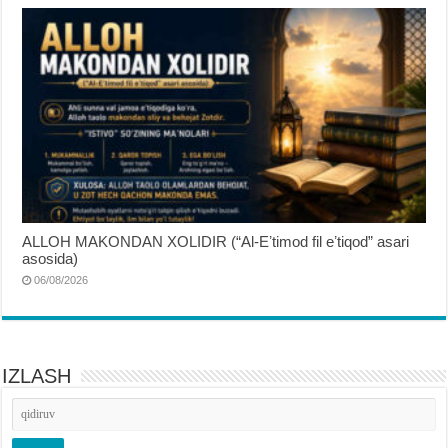
ALLOH MAKONDAN XOLIDIR (“Al-Eʼtimod fil eʼtiqod” asari
asosida)
06/08/2026
IZLASH