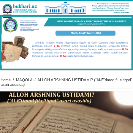
Home
/
MAQOLA
/
ALLOH ARSHNING USTIDAMI? (“Al-Eʼtimod fil eʼtiqod”
asari asosida)