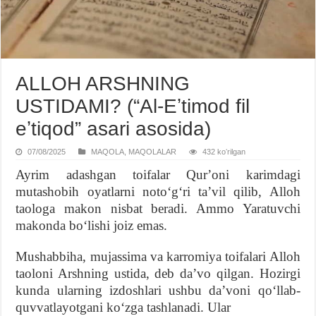
ALLOH ARSHNING
USTIDAMI? (“Al-Eʼtimod fil
eʼtiqod” asari asosida)
07/08/2025
MAQOLA
,
MAQOLALAR
432 koʻrilgan
Ayrim adashgan toifalar Qurʼoni karimdagi
mutashobih oyatlarni notoʻgʻri taʼvil qilib, Alloh
taologa makon nisbat beradi. Ammo Yaratuvchi
makonda boʻlishi joiz emas.
Mushabbiha, mujassima va karromiya toifalari Alloh
taoloni Arshning ustida, deb daʼvo qilgan. Hozirgi
kunda ularning izdoshlari ushbu daʼvoni qoʻllab-
quvvatlayotgani koʻzga tashlanadi. Ular