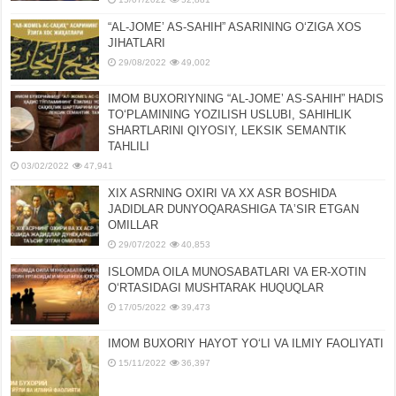
“AL-JOMEʼ AS-SAHIH” ASARINING OʻZIGA XOS
JIHATLARI
29/08/2022
49,002
IMOM BUXORIYNING “AL-JOMEʼ AS-SAHIH” HADIS
TOʻPLAMINING YOZILISH USLUBI, SAHIHLIK
SHARTLARINI QIYOSIY, LЕKSIK SЕMANTIK
TAHLILI
03/02/2022
47,941
XIX ASRNING OXIRI VA XX ASR BOSHIDA
JADIDLAR DUNYOQARASHIGA TAʼSIR ETGAN
OMILLAR
29/07/2022
40,853
ISLOMDA OILA MUNOSABATLARI VA ER-XOTIN
OʻRTASIDAGI MUSHTARAK HUQUQLAR
17/05/2022
39,473
IMOM BUXORIY HAYOT YOʻLI VA ILMIY FAOLIYATI
15/11/2022
36,397