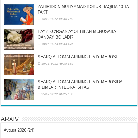
ZAHIRIDDIN MUHAMMAD BOBUR HAQIDA 10 TA
FAKT
14/02/2022
34,769
HAYZ KOʻRGAN AYOL BILAN MUNOSABAT
QANDAY BOʻLADI?
18/05/2023
33,475
SHARQ ALLOMALARINING ILMIY MEROSI
16/11/2022
30,185
SHARQ ALLOMALARINING ILMIY MЕROSIDA
BILIMLAR INTЕGRATSIYASI
25/02/2022
25,438
ARXIV
Avgust 2026
(24)