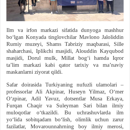
Ilm va irfon markazi sifatida dunyoga mashhur
boʻlgan Konyada tinglovchilar Mavlono Jaloliddin
Rumiy muzeyi, Shams Tabriziy maqbarasi, Sille
shaharchasi, Iplikchi masjidi, Alouddin Kayqubod
masjidi, Dorul mulk, Millat bogʻi hamda Iqror
taʼlim markazi kabi qator tarixiy va maʼnaviy
maskanlarni ziyorat qildi.
Safar doirasida Turkiyaning nufuzli ulamolari –
professorlar Ali Akpinar, Huseyn Yilmaz, Oʻmer
Oʻzpinar, Adil Yavuz, dotsentlar Musa Erkaya,
Furqan Chaqir va Suleyman Sari bilan ilmiy
muloqotlar oʻtkazildi. Bu uchrashuvlarda ilm
yoʻlida sobitqadam boʻlish, olimlik uchun zarur
fazilatlar, Movarounnahrning boy ilmiy merosi,