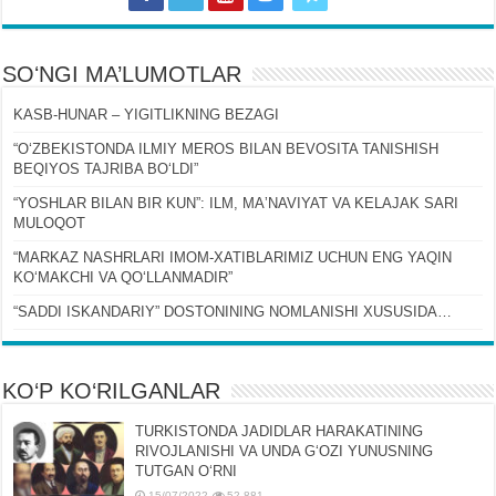
SOʻNGI MA’LUMOTLAR
KASB-HUNAR – YIGITLIKNING BEZAGI
“OʻZBEKISTONDA ILMIY MEROS BILAN BEVOSITA TANISHISH
BEQIYOS TAJRIBA BOʻLDI”
“YOSHLAR BILAN BIR KUN”: ILM, MAʼNAVIYAT VA KELAJAK SARI
MULOQOT
“MARKAZ NASHRLARI IMOM-XATIBLARIMIZ UCHUN ENG YAQIN
KOʻMAKCHI VA QOʻLLANMADIR”
“SADDI ISKANDARIY” DOSTONINING NOMLANISHI XUSUSIDA…
KO‘P KO‘RILGANLAR
TURKISTONDA JADIDLAR HARAKATINING
RIVOJLANISHI VA UNDA GʻOZI YUNUSNING
TUTGAN OʻRNI
15/07/2022
52,881