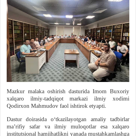
Mazkur malaka oshirish dasturida Imom Buxoriy
xalqaro ilmiy-tadqiqot markazi ilmiy xodimi
Qodirxon Mahmudov faol ishtirok etyapti.
Dastur doirasida oʻtkazilayotgan amaliy tadbirlar
maʼrifiy safar va ilmiy muloqotlar esa xalqaro
institutsional hamjihatlikni yanada mustahkamlashga