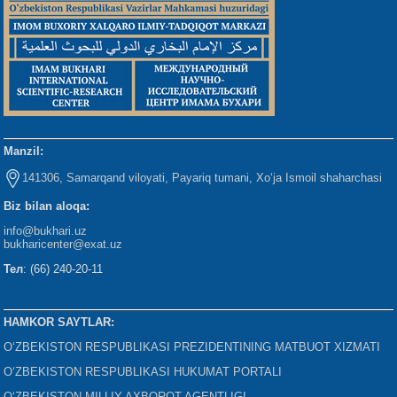
Manzil:
141306, Samarqand viloyati, Payariq tumani, Xo‘ja Ismoil shaharchasi
Biz bilan aloqa:
info@bukhari.uz
bukharicenter
@exat.uz
Тел
: (66) 240-20-11
HAMKOR SAYTLAR:
O‘ZBEKISTON RESPUBLIKASI PREZIDENTINING MATBUOT XIZMATI
O‘ZBEKISTON RESPUBLIKASI HUKUMAT PORTALI
O‘ZBEKISTON MILLIY AXBOROT AGENTLIGI