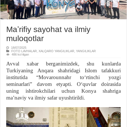
Maʼrifiy sayohat va ilmiy
muloqotlar
18/07/2025
FOTO LAVHALAR
,
XALQARO YANGILIKLAR
,
YANGILIKLAR
486 koʻrilgan
Avval xabar berganimizdek, shu kunlarda
Turkiyaning Anqara shahridagi Islom tafakkuri
institutida “Movarounnahr toʻrtinchi yozgi
seminarlari” davom etyapti. Oʻquvlar doirasida
uning ishtirokchilari uchun Konya shahriga
maʼnaviy va ilmiy safar uyushtirildi.