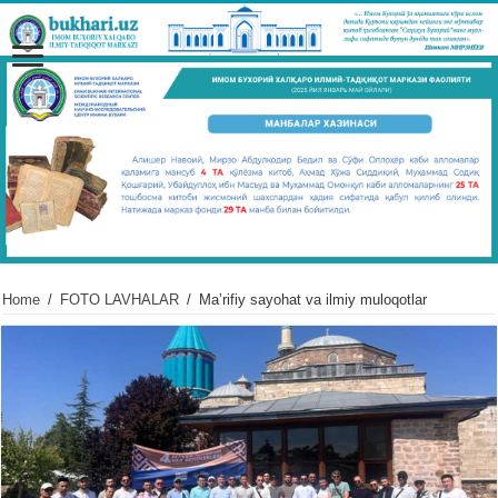
Home
/
FOTO LAVHALAR
/
Maʼrifiy sayohat va ilmiy muloqotlar