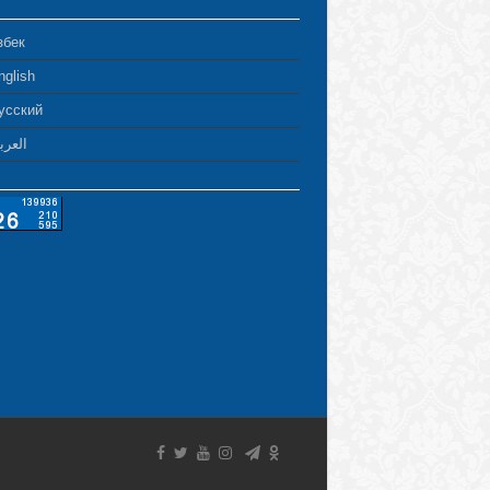
збек
nglish
усский
العرب