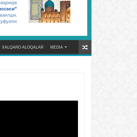
XALQARO ALOQALAR
MEDIA