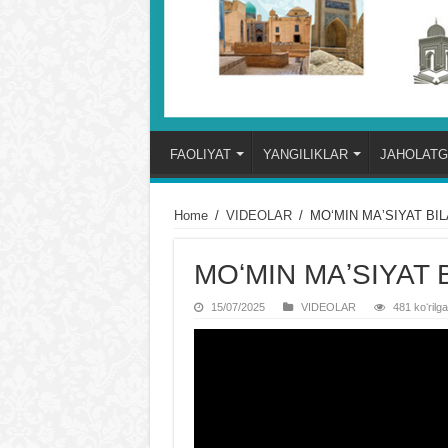
FAOLIYAT
YANGILIKLAR
JAHOLATG
Home
/
VIDЕOLAR
/
MOʻMIN MAʼSIYAT BI
MOʻMIN MAʼSIYAT 
15/07/2025
VIDЕOLAR
481 koʻrilg