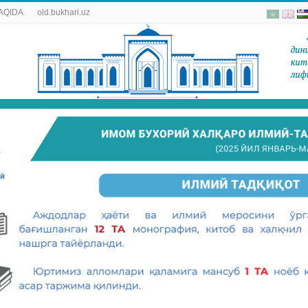
AQIDA
old.bukhari.uz