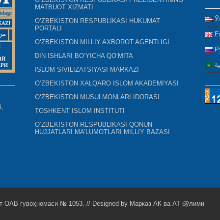
MATBUOT XIZMATI
Ў
O‘ZBEKISTON RESPUBLIKASI HUKUMAT
PORTALI
E
O‘ZBEKISTON MILLIY AXBOROT AGENTLIGI
Р
DIN ISHLARI BO‘YICHA QO‘MITA
ية
ISLOM SIVILIZATSIYASI MARKAZI
O‘ZBEKISTON XALQARO ISLOM AKADEMIYASI
O‘ZBEKISTON MUSULMONLARI IDORASI
i,
TOSHKENT ISLOM INSTITUTI
O‘ZBEKISTON RESPUBLIKASI QONUN
HUJJATLARI MA’LUMOTLARI MILLIY BAZASI
т-ОАВ гувоҳномаси № 1053. // Designed by
Марказ АК ва АТ бўлими