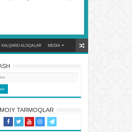
XALQARO ALOQALAR
MEDIA
ASH
TIMOIY TARMOQLAR