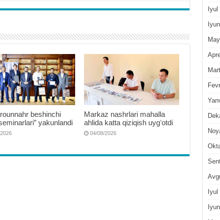
Iyul
Iyun
May
Apre
Mar
Fevr
Yan
rounnahr beshinchi
Markaz nashrlari mahalla
Dek
seminarlari” yakunlandi
ahlida katta qiziqish uygʻotdi
Noy
/2026
04/08/2026
Okt
Sen
Avg
Iyul
Iyun