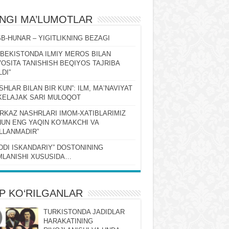
ʻNGI MA’LUMOTLAR
B-HUNAR – YIGITLIKNING BEZAGI
ZBEKISTONDA ILMIY MEROS BILAN
OSITA TANISHISH BEQIYOS TAJRIBA
LDI”
SHLAR BILAN BIR KUN”: ILM, MAʼNAVIYAT
KELAJAK SARI MULOQOT
RKAZ NASHRLARI IMOM-XATIBLARIMIZ
UN ENG YAQIN KOʻMAKCHI VA
LLANMADIR”
DDI ISKANDARIY” DOSTONINING
LANISHI XUSUSIDA…
P KO‘RILGANLAR
TURKISTONDA JADIDLAR
HARAKATINING