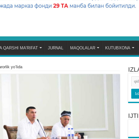
 QARSHI MA’RIFAT
JURNAL
MAQOLALAR
KUTUBXONA
orlik yoʻlida
IZL
IJ