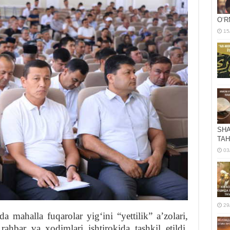
OʻR
15
SHA
TAH
03
29
 mahalla fuqarolar yigʻini “yettilik” aʼzolari,
ahbar va xodimlari ishtirokida tashkil etildi.