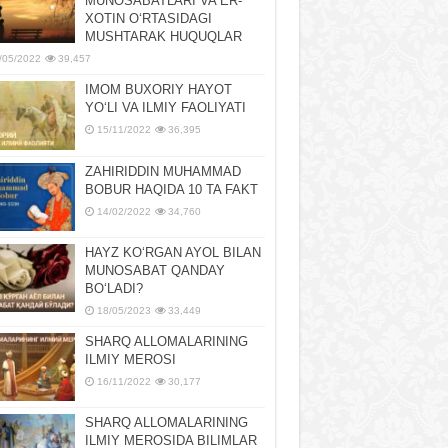
MUNOSABATLARI VA ER-
XOTIN OʻRTASIDAGI
MUSHTARAK HUQUQLAR
/05/2022
39,457
IMOM BUXORIY HAYOT
YOʻLI VA ILMIY FAOLIYATI
15/11/2022
36,395
ZAHIRIDDIN MUHAMMAD
BOBUR HAQIDA 10 TA FAKT
14/02/2022
34,760
HAYZ KOʻRGAN AYOL BILAN
MUNOSABAT QANDAY
BOʻLADI?
18/05/2023
33,449
SHARQ ALLOMALARINING
ILMIY MEROSI
16/11/2022
30,177
SHARQ ALLOMALARINING
ILMIY MЕROSIDA BILIMLAR