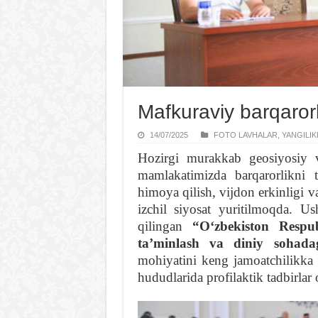
Mafkuraviy barqarorl
14/07/2025
FOTO LAVHALAR
,
YANGILIK
Hozirgi murakkab geosiyosiy v
mamlakatimizda barqarorlikni t
himoya qilish, vijdon erkinligi va
izchil siyosat yuritilmoqda. U
qilingan
“Oʻzbekiston Respub
taʼminlash va diniy sohadag
mohiyatini keng jamoatchilikka
hududlarida profilaktik tadbirlar