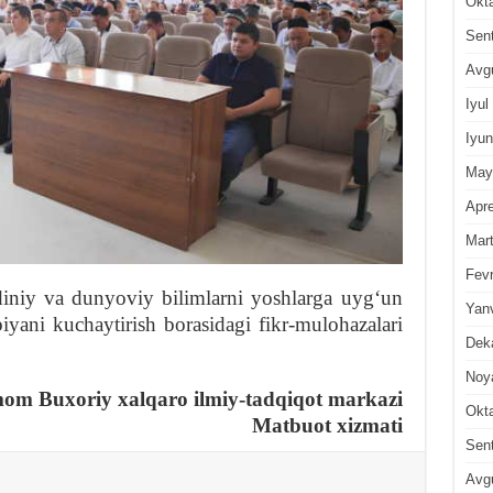
Okt
Sen
Avg
Iyul
Iyun
May
Apre
Mar
Fevr
diniy va dunyoviy bilimlarni yoshlarga uygʻun
Yan
biyani kuchaytirish borasidagi fikr-mulohazalari
Dek
Noy
om Buxoriy xalqaro ilmiy-tadqiqot markazi
Okt
Matbuot xizmati
Sen
Avg