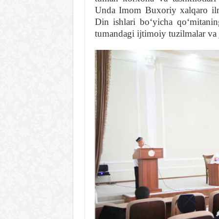
Unda Imom Buxoriy xalqaro ilm
Din ishlari boʻyicha qoʻmitani
tumandagi ijtimoiy tuzilmalar va 