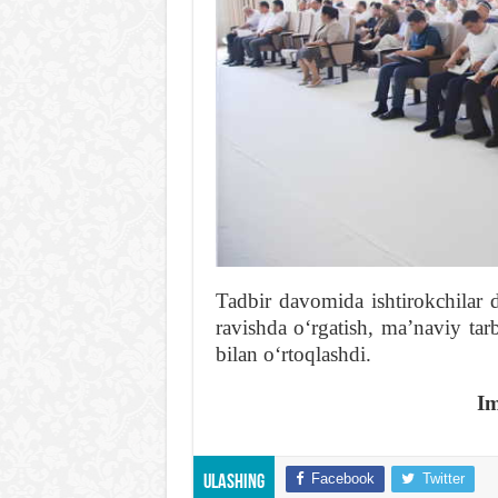
Tadbir davomida ishtirokchilar 
ravishda oʻrgatish, maʼnaviy tar
bilan oʻrtoqlashdi.
Im
Facebook
Twitter
Ulashing