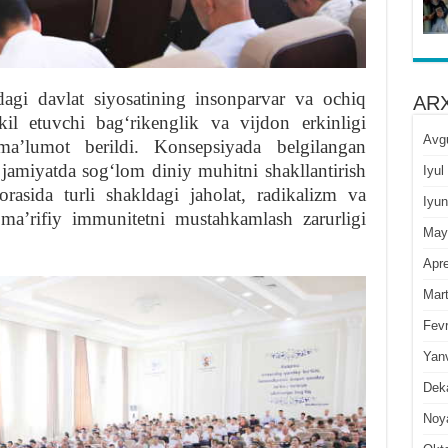
agi davlat siyosatining insonparvar va ochiq
ARX
kil etuvchi bagʻrikenglik va vijdon erkinligi
Avg
 maʼlumot berildi. Konsepsiyada belgilangan
a jamiyatda sogʻlom diniy muhitni shakllantirish
Iyul
orasida turli shakldagi jaholat, radikalizm va
Iyun
 maʼrifiy immunitetni mustahkamlash zarurligi
May
Apre
Mar
Fevr
Yan
Dek
Noy