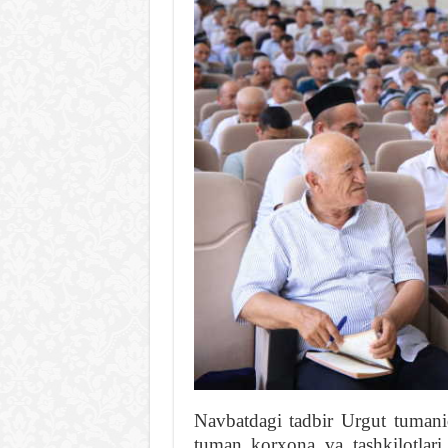
Navbatdagi tadbir Urgut tumanida
tuman korxona va tashkilotlari r