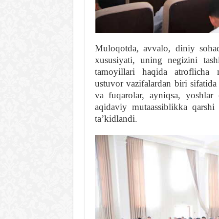
Muloqotda, avvalo, diniy sohad
xususiyati, uning negizini tash
tamoyillari haqida atroflicha
ustuvor vazifalardan biri sifatid
va fuqarolar, ayniqsa, yoshlar 
aqidaviy mutaassiblikka qarshi
taʼkidlandi.