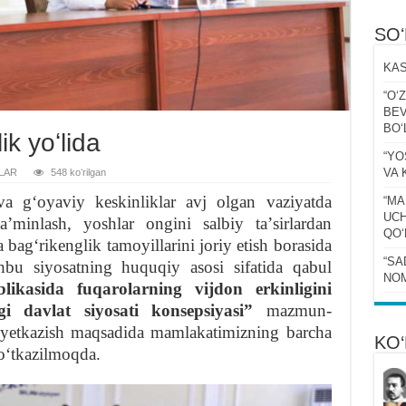
SO
KAS
“Oʻ
BEV
BOʻ
ik yoʻlida
“YO
VA 
LAR
548 koʻrilgan
a gʻoyaviy keskinliklar avj olgan vaziyatda
“MA
UCH
aʼminlash, yoshlar ongini salbiy taʼsirlardan
QOʻ
 bagʻrikenglik tamoyillarini joriy etish borasida
“SA
shbu siyosatning huquqiy asosi sifatida qabul
NOM
likasida fuqarolarning vijdon erkinligini
i davlat siyosati konsepsiyasi”
mazmun-
 yetkazish maqsadida mamlakatimizning barcha
KO‘
 oʻtkazilmoqda.