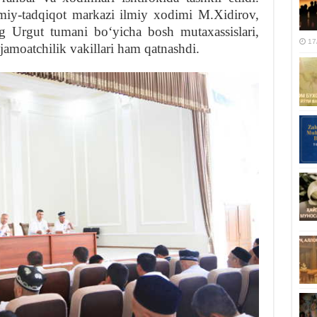
iy-tadqiqot markazi ilmiy xodimi M.Xidirov,
ng Urgut tumani boʻyicha bosh mutaxassislari,
17
jamoatchilik vakillari ham qatnashdi.