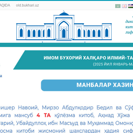
AQIDA
old.bukhari.uz