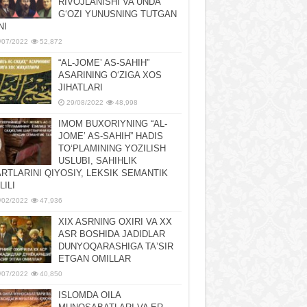
RIVOJLANISHI VA UNDA
GʻOZI YUNUSNING TUTGAN
NI
/07/2022
52,872
“AL-JOMEʼ AS-SAHIH”
ASARINING OʻZIGA XOS
JIHATLARI
29/08/2022
48,998
IMOM BUXORIYNING “AL-
JOMEʼ AS-SAHIH” HADIS
TOʻPLAMINING YOZILISH
USLUBI, SAHIHLIK
RTLARINI QIYOSIY, LЕKSIK SЕMANTIK
LILI
/02/2022
47,936
XIX ASRNING OXIRI VA XX
ASR BOSHIDA JADIDLAR
DUNYOQARASHIGA TAʼSIR
ETGAN OMILLAR
/07/2022
40,850
ISLOMDA OILA