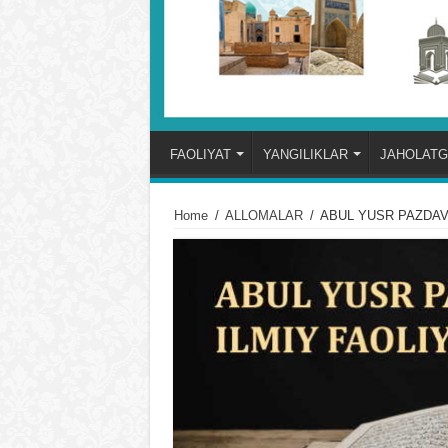
FAOLIYAT
YANGILIKLAR
JAHOLATG
Home
/
ALLOMALAR
/
ABUL YUSR PAZDAVI