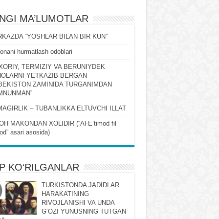
ʻNGI MA’LUMOTLAR
KAZDA “YOSHLAR BILAN BIR KUN”
onani hurmatlash odoblari
XORIY, TERMIZIY VA BERUNIYDEK
OLARNI YETKAZIB BERGAN
BEKISTON ZAMINIDA TURGANIMDAN
MNUNMAN”
MAGIRLIK – TUBANLIKKA ELTUVCHI ILLAT
OH MAKONDAN XOLIDIR (“Al-Eʼtimod fil
qod” asari asosida)
P KO‘RILGANLAR
TURKISTONDA JADIDLAR
HARAKATINING
RIVOJLANISHI VA UNDA
GʻOZI YUNUSNING TUTGAN