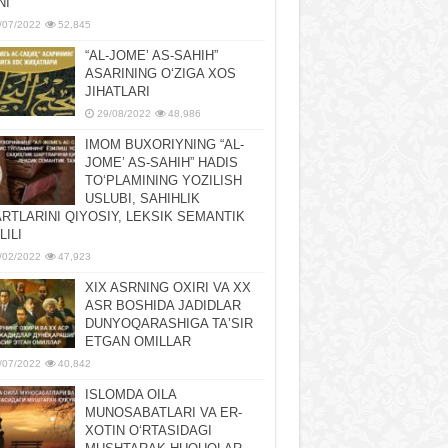
NI
/07/2022
52,845
“AL-JOMEʼ AS-SAHIH”
ASARINING OʻZIGA XOS
JIHATLARI
29/08/2022
48,986
IMOM BUXORIYNING “AL-
JOMEʼ AS-SAHIH” HADIS
TOʻPLAMINING YOZILISH
USLUBI, SAHIHLIK
RTLARINI QIYOSIY, LЕKSIK SЕMANTIK
LILI
/02/2022
47,923
XIX ASRNING OXIRI VA XX
ASR BOSHIDA JADIDLAR
DUNYOQARASHIGA TAʼSIR
ETGAN OMILLAR
/07/2022
40,842
ISLOMDA OILA
MUNOSABATLARI VA ER-
XOTIN OʻRTASIDAGI