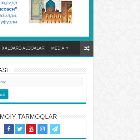
XALQARO ALOQALAR
MEDIA
ASH
TIMOIY TARMOQLAR