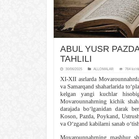
ABUL YUSR PAZDAV
TAHLILI
30/06/2025
ALLOMALAR
764 koʻri
XI-XII asrlarda Movarounnahrda
va Samarqand shaharlarida toʻplan
kelgan yangi kuchlar hisobi
Movarounnahrning kichik shaha
darajada boʻlganidan darak be
Koson, Pazda, Poykand, Ustrusha
va Oʻzgand kabilarni sanab oʻti
Movarounnahrning mashhur shah