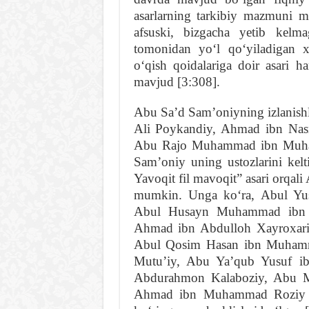
asarlarning tarkibiy mazmuni m
afsuski, bizgacha yetib kelm
tomonidan yoʻl qoʻyiladigan xa
oʻqish qoidalariga doir asari 
mavjud [3:308].
Abu Saʼd Samʼoniyning izlanish
Ali Poykandiy, Ahmad ibn Na
Abu Rajo Muhammad ibn Muhamm
Samʼoniy uning ustozlarini kel
Yavoqit fil mavoqit” asari orqali
mumkin. Unga koʻra, Abul Yusr
Abul Husayn Muhammad ibn 
Ahmad ibn Abdulloh Xayroxari
Abul Qosim Hasan ibn Muhamm
Mutuʼiy, Abu Yaʼqub Yusuf i
Abdurahmon Kalaboziy, Abu
Ahmad ibn Muhammad Roziy Ba