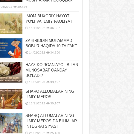
MUSHTARAK HUQUQLAR
/05/2022
39,436
IMOM BUXORIY HAYOT
YOʻLI VA ILMIY FAOLIYATI
15/11/2022
36,387
ZAHIRIDDIN MUHAMMAD
BOBUR HAQIDA 10 TA FAKT
14/02/2022
34,750
HAYZ KOʻRGAN AYOL BILAN
MUNOSABAT QANDAY
BOʻLADI?
18/05/2023
33,427
SHARQ ALLOMALARINING
ILMIY MEROSI
16/11/2022
30,167
SHARQ ALLOMALARINING
ILMIY MЕROSIDA BILIMLAR
INTЕGRATSIYASI
25/02/2022
25,430