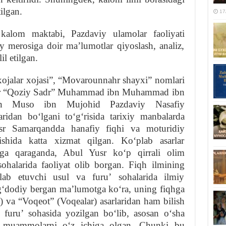
ilgan.
17
alom maktabi, Pazdaviy ulamolar faoliyati
 merosiga doir maʼlumotlar qiyoslash, analiz,
il etilgan.
ojalar xojasi”, “Movarounnahr shayxi” nomlari
usr “Qoziy Sadr” Muhammad ibn Muhammad ibn
n Muso ibn Mujohid Pazdaviy Nasafiy
ridan boʻlgani toʻgʻrisida tarixiy manbalarda
sr Samarqandda hanafiy fiqhi va moturidiy
nishida katta xizmat qilgan. Koʻplab asarlar
riga qaraganda, Abul Yusr koʻp qirrali olim
ohalarida faoliyat olib borgan. Fiqh ilmining
lab etuvchi usul va furuʼ sohalarida ilmiy
agʻdodiy bergan maʼlumotga koʻra, uning fiqhga
 va “Voqeot” (Voqealar) asarlaridan ham bilish
furuʼ sohasida yozilgan boʻlib, asosan oʻsha
y muammolarni oʻz ichiga olgan. Chunki bu