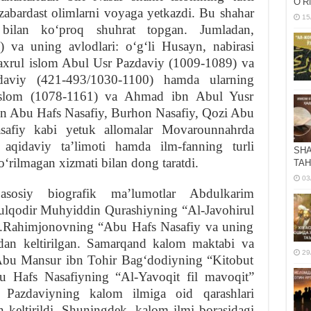
OʻR
zabardast olimlarni voyaga yetkazdi. Bu shahar
15
 bilan koʻproq shuhrat topgan. Jumladan,
 va uning avlodlari: oʻgʻli Husayn, nabirasi
axrul islom Abul Usr Pazdaviy (1009-1089) va
aviy (421-493/1030-1100) hamda ularning
 islom (1078-1161) va Ahmad ibn Abul Yusr
n Abu Hafs Nasafiy, Burhon Nasafiy, Qozi Abu
safiy kabi yetuk allomalar Movarounnahrda
 aqidaviy taʼlimoti hamda ilm-fanning turli
SHA
koʻrilmagan xizmati bilan dong taratdi.
TAH
03
sosiy biografik maʼlumotlar Abdulkarim
lqodir Muhyiddin Qurashiyning “Al-Javohirul
 D.Rahimjonovning “Abu Hafs Nasafiy va uning
ridan keltirilgan. Samarqand kalom maktabi va
29
, Abu Mansur ibn Tohir Bagʻdodiyning “Kitobut
bu Hafs Nasafiyning “Al-Yavoqit fil mavoqit”
 Pazdaviyning kalom ilmiga oid qarashlari
 keltirildi. Shuningdek, kalom ilmi borasidagi