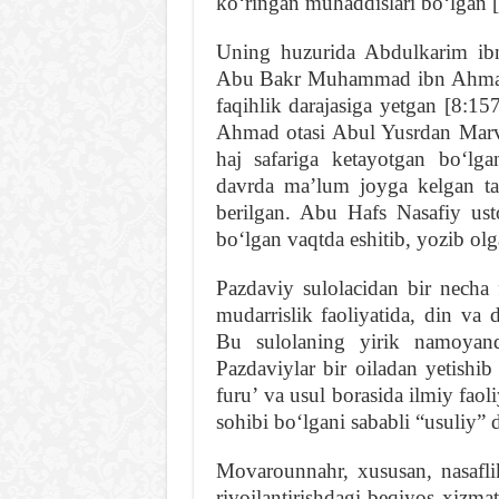
koʻringan muhaddislari boʻlgan [
Uning huzurida Abdulkarim ib
Abu Bakr Muhammad ibn Ahmad
faqihlik darajasiga yetgan [8:1
Ahmad otasi Abul Yusrdan Marv 
haj safariga ketayotgan boʻlg
davrda maʼlum joyga kelgan tan
berilgan. Abu Hafs Nasafiy ust
boʻlgan vaqtda eshitib, yozib olg
Pazdaviy sulolacidan bir necha f
mudarrislik faoliyatida, din va 
Bu sulolaning yirik namoyand
Pazdaviylar bir oiladan yetishib
furuʼ va usul borasida ilmiy faol
sohibi boʻlgan
i sababli “usuliy” 
Movarounnahr, xususan, nasafl
rivojlantirishdagi beqiyos xizmat