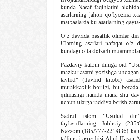
bunda Nasaf faqihlarini alohida 
asarlarning jahon qoʻlyozma xa
matbaalarda bu asarlarning qayta-
Oʻz davrida nasaflik olimlar din 
Ularning asarlari nafaqat oʻz
kundagi oʻta dolzarb muammolar
Pazdaviy kalom ilmiga oid “Usul
mazkur asarni yozishga undagan 
tavhid” (Tavhid kitobi) asarid
murakkablik borligi, bu borada
qilmasligi hamda mana shu davr
uchun ularga raddiya berish zarurl
Sadrul islom “Usulud din”
faylasuflarning, Jubboiy (235
Nazzom (185/777-221/836) kabi
taʼlimoti asoschisi Abul Hasan A