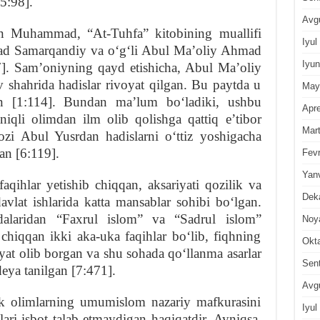
5:98].
Avg
n Muhammad, “At-Tuhfa” kitobining muallifi
Iyul
 Samarqandiy va oʻgʻli Abul Maʼoliy Ahmad
Iyun
57]. Samʼoniyning qayd etishicha, Abul Maʼoliy
shahrida hadislar rivoyat qilgan. Bu paytda u
May
an [1:114]. Bundan maʼlum boʻladiki, ushbu
Apre
iqli olimdan ilm olib qolishga qattiq eʼtibor
Mar
ozi Abul Yusrdan hadislarni oʻttiz yoshigacha
an [6:119].
Fevr
Yan
aqihlar yetishib chiqqan, aksariyati qozilik va
Dek
davlat ishlarida katta mansablar sohibi boʻlgan.
alaridan “Faxrul islom” va “Sadrul islom”
Noy
 chiqqan ikki aka-uka faqihlar boʻlib, fiqhning
Okt
iyat olib borgan va shu sohada qoʻllanma asarlar
Sen
deya tanilgan [7:471].
Avg
ik olimlarning umumislom nazariy mafkurasini
Iyul
lari isbot talab etmaydigan haqiqatdir. Ayniqsa,