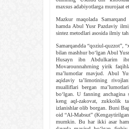
maxsus adabiyotlarga murojaat et
Mazkur maqolada Samarqand k
hamda Abul Yusr Pazdaviy ilmiy
sintez metodlari asosida ilmiy tahl
Samarqandda “qoziul-quzzot”, “x
bilan mashhur boʻlgan Abul Y
Husayn ibn Abdulkarim ib
Movarounnahrning yirik faqihla
maʼlumotlar mavjud. Abul Yu
aqidaviy taʼlimotining rivojla
mualliflari bergan maʼlumotla
boʻlgan. U fanning anchagina s
keng aql-zakovat, zukkolik ta
izlanishlar olib borgan. Buni B
oid “Al-Mabsut” (Kengaytirilgan)
mumkin. Bu har ikki asar ham 
davrda mavjud boʻlgan fiqhi