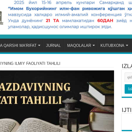
A QARSHI MA’RIFAT
JURNAL
MAQOLALAR
KUTUBXONA
YNING ILMIY FAOLIYATI TAHLILI
IZL
IJ