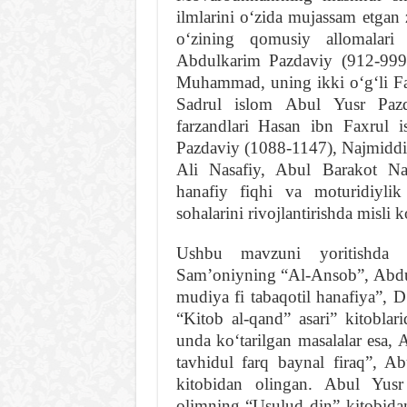
ilmlarini oʻzida mujassam etgan 
oʻzining qomusiy allomalari
Abdulkarim Pazdaviy (912-999)
Muhammad, uning ikki oʻgʻli F
Sadrul islom Abul Yusr Pazd
farzandlari Hasan ibn Faxrul
Pazdaviy (1088-1147), Najmiddi
Ali Nasafiy, Abul Barakot Na
hanafiy fiqhi va moturidiylik
sohalarini rivojlantirishda misli 
Ushbu mavzuni yoritishda a
Samʼoniyning “Al-Ansob”, Abdu
mudiya fi tabaqotil hanafiya”,
“Kitob al-qand” asari” kitobla
unda koʻtarilgan masalalar esa
tavhidul farq baynal firaq”, A
kitobidan olingan. Abul Yusr
olimning “Usulud din” kitobidan