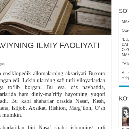
SO
MAR
Ota-
“BU
IYNING ILMIY FAOLIYATI
DAH
OʻZ
MA
TAʼ
lgan
 ensiklopedik allomalarning aksariyati Buxoro
ALL
eʼti
gan edi. Lekin ularning safi turli viloyatlardan
ga toʻlib borgan. Bu esa, oʻz navbatida,
rlarida ham diniy-maʼrifiy hayotning yuqori
KO‘
radi. Bu kabi shaharlar orasida Nasaf, Kesh,
na, Isfijob, Axsikat, Rishton, Margʻilon, Oʻsh
sh mumkin.
arlaridan biri Nasaf shahri islomning turli