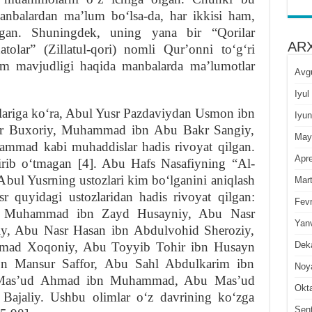
anbalardan maʼlum boʻlsa-da, har ikkisi ham,
agan. Shuningdek, uning yana bir “Qorilar
ARX
tolar” (Zillatul-qori) nomli Qurʼonni toʻgʻri
ham mavjudligi haqida manbalarda maʼlumotlar
Avg
Iyul
lariga koʻra, Abul Yusr Pazdaviydan Usmon ibn
Iyun
sr Buxoriy, Muhammad ibn Abu Bakr Sangiy,
May
ad kabi muhaddislar hadis rivoyat qilgan.
Apre
tirib oʻtmagan [4]. Abu Hafs Nasafiyning “Al-
 Abul Yusrning ustozlari kim boʻlganini aniqlash
Mar
 quyidagi ustozlaridan hadis rivoyat qilgan:
Fevr
Muhammad ibn Zayd Husayniy, Abu Nasr
Yan
y, Abu Nasr Hasan ibn Abdulvohid Sheroziy,
Dek
ad Xoqoniy, Abu Toyyib Tohir ibn Husayn
bn Mansur Saffor, Abu Sahl Abdulkarim ibn
Noy
 Masʼud Ahmad ibn Muhammad, Abu Masʼud
Okt
jaliy. Ushbu olimlar oʻz davrining koʻzga
Sen