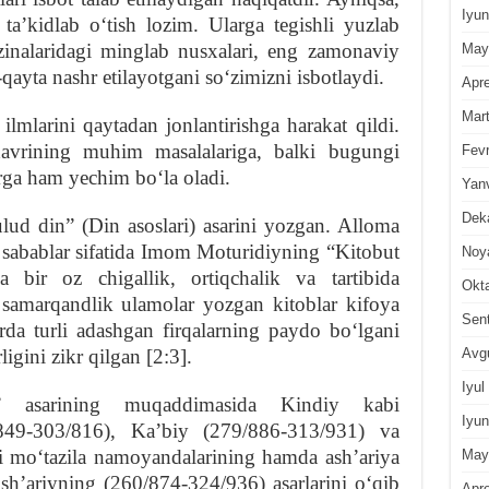
Iyun
taʼkidlab oʻtish lozim. Ularga tegishli yuzlab
zinalaridagi minglab nusxalari, eng zamonaviy
May
qayta nashr etilayotgani soʻzimizni isbotlaydi.
Apre
Mar
ilmlarini qaytadan jonlantirishga harakat qildi.
 davrining muhim masalalariga, balki bugungi
Fevr
ga ham yechim boʻla oladi.
Yan
Dek
ud din” (Din asoslari) asarini yozgan. Alloma
sabablar sifatida Imom Moturidiyning “Kitobut
Noy
a bir oz chigallik, ortiqchalik va tartibida
Okt
 samarqandlik ulamolar yozgan kitoblar kifoya
Sen
da turli adashgan firqalarning paydo boʻlgani
Avg
igini zikr qilgan [2:3].
Iyul
 asarining muqaddimasida Kindiy kabi
Iyun
/849-303/816), Kaʼbiy (279/886-313/931) va
 moʻtazila namoyandalarining hamda ashʼariya
May
shʼariyning (260/874-324/936) asarlarini oʻqib
Apre