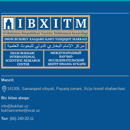
Manzil:
141306, Samarqand viloyati, Payariq tumani, Xo‘ja Ismoil shaharchasi
Biz bilan aloqa:
info@bukhari.uz
bukharicenter
@exat.uz
Тел
: (66) 240-20-11