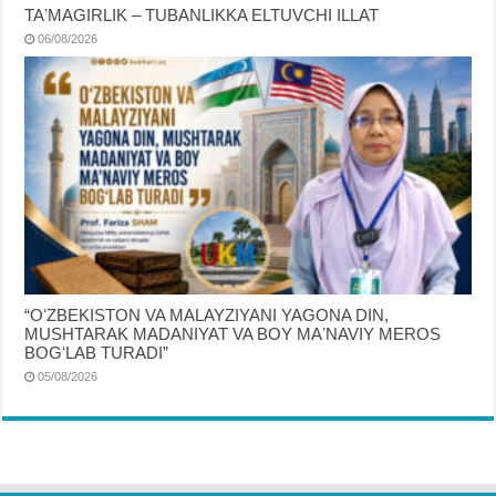
TAʼMAGIRLIK – TUBANLIKKA ELTUVCHI ILLAT
06/08/2026
“OʻZBEKISTON VA MALAYZIYANI YAGONA DIN,
MUSHTARAK MADANIYAT VA BOY MAʼNAVIY MEROS
BOGʻLAB TURADI”
05/08/2026