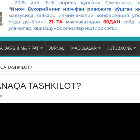
A QARSHI MA’RIFAT
JURNAL
MAQOLALAR
KUTUBXONA
AQA TASHKILOT?
ANAQA TASHKILOT?
an