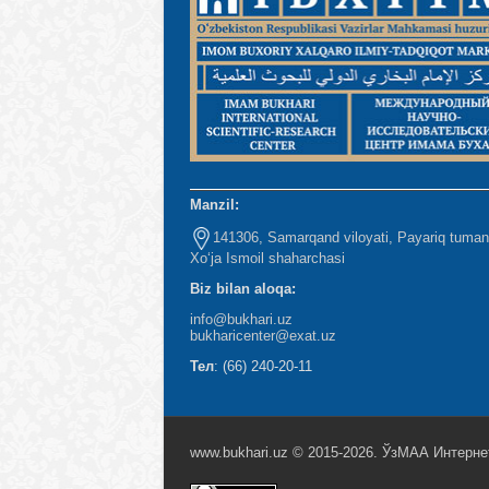
Manzil:
141306, Samarqand viloyati, Payariq tuman
Xo‘ja Ismoil shaharchasi
Biz bilan aloqa:
info@bukhari.uz
bukharicenter
@exat.uz
Тел
: (66) 240-20-11
www.bukhari.uz © 2015-2026. ЎзМАА Интерне