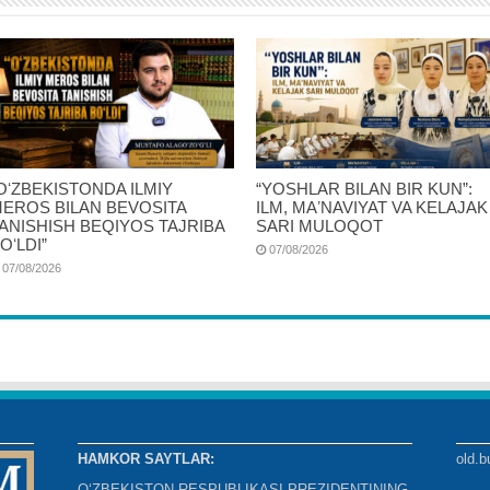
OʻZBEKISTONDA ILMIY
“YOSHLAR BILAN BIR KUN”:
EROS BILAN BEVOSITA
ILM, MAʼNAVIYAT VA KELAJAK
ANISHISH BEQIYOS TAJRIBA
SARI MULOQOT
OʻLDI”
07/08/2026
07/08/2026
HAMKOR SAYTLAR:
old.b
O‘ZBEKISTON RESPUBLIKASI PREZIDENTINING