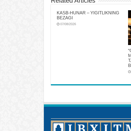
Related Articles
KASB-HUNAR – YIGITLIKNING
BEZAGI
07/08/2026
“
M
T
B