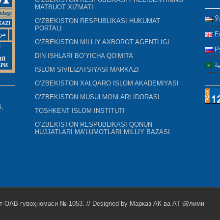
MATBUOT XIZMATI
Ў
O‘ZBEKISTON RESPUBLIKASI HUKUMAT
PORTALI
E
O‘ZBEKISTON MILLIY AXBOROT AGENTLIGI
Р
DIN ISHLARI BO‘YICHA QO‘MITA
ية
ISLOM SIVILIZATSIYASI MARKAZI
O‘ZBEKISTON XALQARO ISLOM AKADEMIYASI
O‘ZBEKISTON MUSULMONLARI IDORASI
i,
TOSHKENT ISLOM INSTITUTI
O‘ZBEKISTON RESPUBLIKASI QONUN
HUJJATLARI MA’LUMOTLARI MILLIY BAZASI
т-ОАВ гувоҳномаси № 1053. // Designed by
Марказ АК ва АТ бўлими