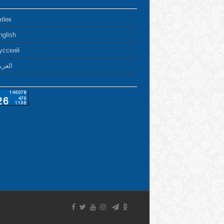
збек
nglish
усский
العرب