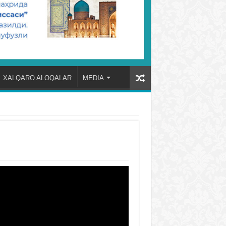
XALQARO ALOQALAR
MEDIA