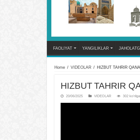
FAOLIYAT
YANGILIKLAR
JAHOLATG
Home
/
VIDЕOLAR
/
HIZBUT TAHRIR QAN
HIZBUT TAHRIR Q
20/06/2025
VIDЕOLAR
302 koʻrilg