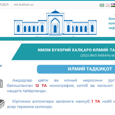
AQIDA
old.bukhari.uz