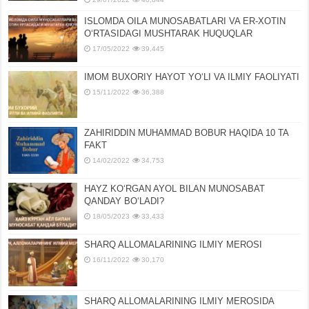
ISLOMDA OILA MUNOSABATLARI VA ER-XOTIN
OʻRTASIDAGI MUSHTARAK HUQUQLAR
17/05/2022
39,445
IMOM BUXORIY HAYOT YOʻLI VA ILMIY FAOLIYATI
15/11/2022
36,388
ZAHIRIDDIN MUHAMMAD BOBUR HAQIDA 10 TA
FAKT
14/02/2022
34,753
HAYZ KOʻRGAN AYOL BILAN MUNOSABAT
QANDAY BOʻLADI?
18/05/2023
33,433
SHARQ ALLOMALARINING ILMIY MEROSI
16/11/2022
30,170
SHARQ ALLOMALARINING ILMIY MЕROSIDA