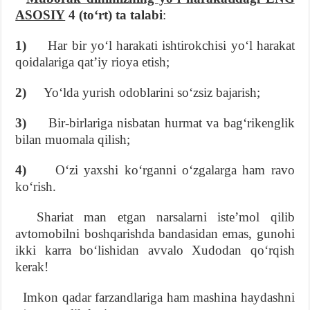
ASOSIY
4 (toʻrt) ta talabi
:
1)
Har bir yoʻl harakati ishtirokchisi yoʻl harakat
qoidalariga qatʼiy rioya etish;
2)
Yoʻlda yurish odoblarini soʻzsiz bajarish;
3)
Bir-birlariga nisbatan hurmat va bagʻrikenglik
bilan muomala qilish;
4)
Oʻzi yaxshi koʻrganni oʻzgalarga ham ravo
koʻrish.
Shariat man etgan narsalarni isteʼmol qilib
avtomobilni boshqarishda bandasidan emas, gunohi
ikki karra boʻlishidan avvalo Xudodan qoʻrqish
kerak!
Imkon qadar farzandlariga ham mashina haydashni