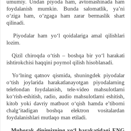
umumiy. Undan piyoda ham, avtomashinada ham
foydalanish mumkin. Bunda salomatlik, yaʼni
oʻziga ham, oʻzgaga ham zarar bermaslik shart
qilinadi.
Piyodalar ham yoʻl qoidalariga amal qilishlari
lozim.
Qizil chiroqda oʻtish – boshqa bir yoʻl harakati
ishtirokchisi haqqini poymol qilish hisoblanadi.
Yoʻlning qatnov qismida, shuningdek piyodalar
oʻtish joylarida harakatlanayotgan piyodalarning
telefondan foydalanish, tele-video mahsulotlarni
koʻrish-eshitish, radio, audio mahsulotlarni eshitish,
kitob yoki davriy matbuot oʻqish hamda eʼtiborni
chalgʻitadigan boshqa elektron vositalardan
foydalanishlari mutlaqo man etiladi.
Muborak dinimizning yoʻl harakatidagi ENG