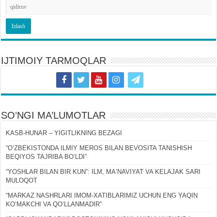
IJTIMOIY TARMOQLAR
SOʻNGI MA’LUMOTLAR
KASB-HUNAR – YIGITLIKNING BEZAGI
“OʻZBEKISTONDA ILMIY MEROS BILAN BEVOSITA TANISHISH
BEQIYOS TAJRIBA BOʻLDI”
“YOSHLAR BILAN BIR KUN”: ILM, MAʼNAVIYAT VA KELAJAK SARI
MULOQOT
“MARKAZ NASHRLARI IMOM-XATIBLARIMIZ UCHUN ENG YAQIN
KOʻMAKCHI VA QOʻLLANMADIR”