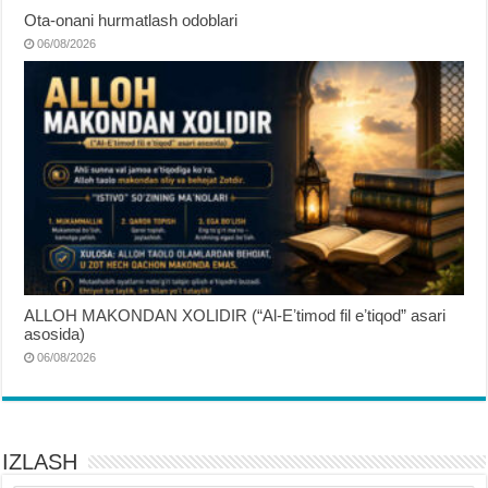
Ota-onani hurmatlash odoblari
06/08/2026
ALLOH MAKONDAN XOLIDIR (“Al-Eʼtimod fil eʼtiqod” asari
asosida)
06/08/2026
IZLASH