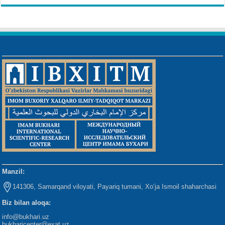
Manzil:
141306, Samarqand viloyati, Payariq tumani, Xo‘ja Ismoil shaharchasi
Biz bilan aloqa:
info@bukhari.uz
bukharicenter
@exat.uz