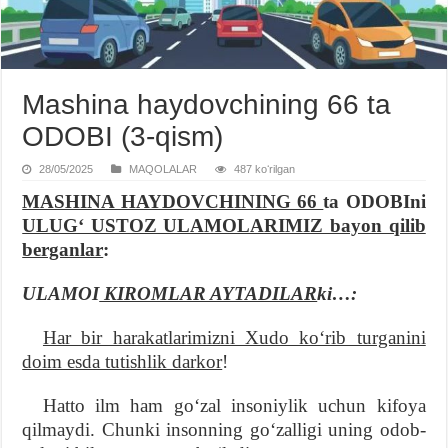
Mashina haydovchining 66 ta
ODOBI (3-qism)
28/05/2025
MAQOLALAR
487 koʻrilgan
MASHINA HAYDOVCHINING 66
ta ODOBIni
ULUGʻ USTOZ ULAMOLARIMIZ bayon qilib
berganlar
:
ULAMOI
KIROMLAR AYTADILAR
ki…:
Har bir harakatlarimizni Xudo koʻrib turganini
doim esda tutishlik darkor
!
Hatto ilm ham goʻzal insoniylik uchun kifoya
qilmaydi. Chunki insonning goʻzalligi uning odob-