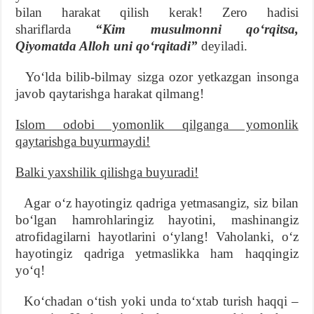
bilan harakat qilish kerak! Zero hadisi
shariflarda
“Kim musulmonni qoʻrqitsa,
Qiyomatda Alloh uni qoʻrqitadi”
deyiladi.
Yoʻlda bilib-bilmay sizga ozor yetkazgan insonga
javob qaytarishga harakat qilmang!
Islom odobi yomonlik qilganga yomonlik
qaytarishga buyurmaydi!
Balki yaxshilik qilishga buyuradi!
Agar oʻz hayotingiz qadriga yetmasangiz, siz bilan
boʻlgan hamrohlaringiz hayotini, mashinangiz
atrofidagilarni hayotlarini oʻylang! Vaholanki, oʻz
hayotingiz qadriga yetmaslikka ham haqqingiz
yoʻq!
Koʻchadan oʻtish yoki unda toʻxtab turish haqqi –