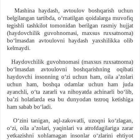
Mashina haydash, avtoulov boshqarish uchun
belgilangan tartibda, oʻrnatilgan qoidalarga muvofiq
tegishli tashkilot tomonidan berilgan rasmiy hujjat
(haydovchilik guvohnomasi, maxsus ruxsatnoma)
boʻlmasdan avtoulovni haydash yaxshilikka olib
kelmaydi.
Haydovchilik guvohnomasi (maxsus ruxsatnoma)
boʻlmasdan avtoulovni boshqarishning oqibati
haydovchi insonning oʻzi uchun ham, oila aʼzolari
uchun ham, boshqa odamlar uchun ham juda
ayanchli, oʻta zararli va nihoyatda achinarli boʻlib,
baʼzi holatlarda esa bu dunyodan tezroq ketishiga
ham sabab boʻladi.
Oʻzini tanigan, aql-zakovatli, uzoqni koʻzlagan,
oʻzi, oila aʼzolari, yaqinlari va atrofdagilariga zarar
yetkazishni xohlamagan insonlar oʻzlarini ehtiyot