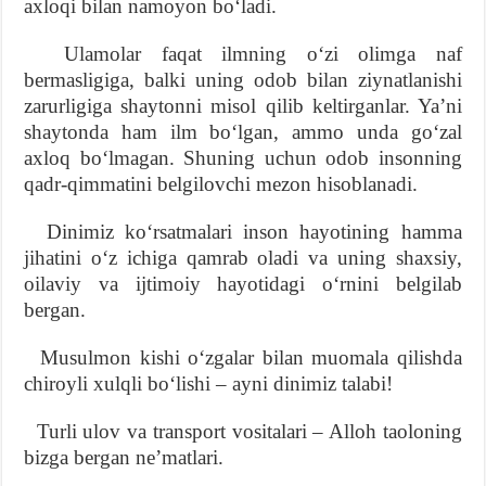
axloqi bilan namoyon boʻladi.
Ulamolar faqat ilmning oʻzi olimga naf
bermasligiga, balki uning odob bilan ziynatlanishi
zarurligiga shaytonni misol qilib keltirganlar. Yaʼni
shaytonda ham ilm boʻlgan, ammo unda goʻzal
axloq boʻlmagan. Shuning uchun odob insonning
qadr-qimmatini belgilovchi mezon hisoblanadi.
Dinimiz koʻrsatmalari inson hayotining hamma
jihatini oʻz ichiga qamrab oladi va uning shaxsiy,
oilaviy va ijtimoiy hayotidagi oʻrnini belgilab
bergan.
Musulmon kishi oʻzgalar bilan muomala qilishda
chiroyli xulqli boʻlishi – ayni dinimiz talabi!
Turli ulov va transport vositalari – Alloh taoloning
bizga bergan neʼmatlari.