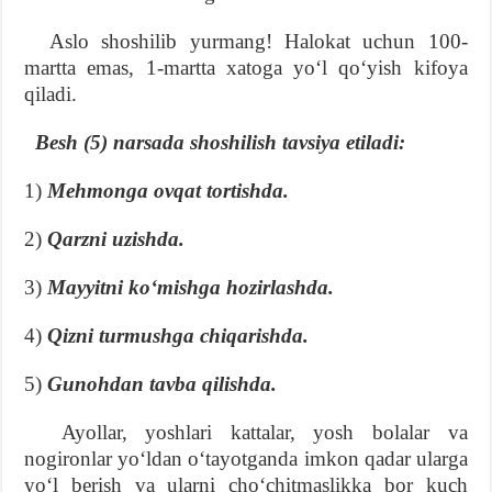
Aslo shoshilib yurmang! Halokat uchun 100-
martta emas, 1-martta xatoga yoʻl qoʻyish kifoya
qiladi.
Besh (5) narsada shoshilish tavsiya etiladi:
1)
Mehmonga ovqat tortishda.
2)
Qarzni uzishda.
3)
Mayyitni koʻmishga hozirlashda.
4)
Qizni turmushga chiqarishda.
5)
Gunohdan tavba qilishda.
Ayollar, yoshlari kattalar, yosh bolalar va
nogironlar yoʻldan oʻtayotganda imkon qadar ularga
yoʻl berish va ularni choʻchitmaslikka bor kuch