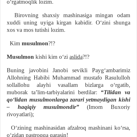
oʻrgatmoqlik lozim.
Birovning shaxsiy mashinasiga mingan odam
xuddi uning uyiga kirgan kabidir. Oʻzini shunga
xos va mos tutishi lozim.
Kim
musulmon
?!?
Musulmon
kishi kim oʻzi
aslida
?!?
Buning javobini Janobi sevikli Paygʻambarimiz
Allohning Habibi Muhammad mustafo Rasululloh
sollallohu alayhi vasallam bizlarga oʻrgatib,
muborak taʼlim-tarbiyalarini berdilar:
“Tilidan va
qoʻlidan musulmonlarga zarari yetmaydigan kishi
– haqiqiy musulmondir”
(Imom Buxoriy
rivoyatlari);
Oʻzining mashinasidan afzalroq mashinani koʻrsa,
oʻzidan pastroqqa qarasin!