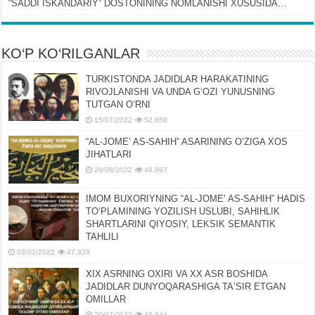
“SADDI ISKANDARIY” DOSTONINING NOMLANISHI XUSUSIDA…
KO‘P KO‘RILGANLAR
TURKISTONDA JADIDLAR HARAKATINING
RIVOJLANISHI VA UNDA GʻOZI YUNUSNING
TUTGAN OʻRNI
15/07/2022
52,858
“AL-JOMEʼ AS-SAHIH” ASARINING OʻZIGA XOS
JIHATLARI
29/08/2022
48,987
IMOM BUXORIYNING “AL-JOMEʼ AS-SAHIH” HADIS
TOʻPLAMINING YOZILISH USLUBI, SAHIHLIK
SHARTLARINI QIYOSIY, LЕKSIK SЕMANTIK
TAHLILI
03/02/2022
47,929
XIX ASRNING OXIRI VA XX ASR BOSHIDA
JADIDLAR DUNYOQARASHIGA TAʼSIR ETGAN
OMILLAR
29/07/2022
40,844