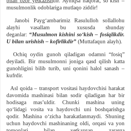
bilan ozor yetkazish
dir. Ayniqsa haqorat, soʻkish –
musulmonlik odoblariga mutlaqo ziddir!
Janobi Paygʻambarimiz Rasululloh sollallohu
alayhi vasallam bu xususda shunday
deganlar:
“Musulmon kishini soʻkish – fosiqlikdir.
U bilan ur
i
shish – kofirlikdir”
(Muttafaqun alayh).
Ochiq oydin gunoh qiladigan odamni “fosiq”
deyiladi. Bir musulmonni joniga qasd qilish katta
gunohligini bilib turib, uni qonini halol sanash –
kufrdir.
Asl qoida – transport vositasi haydovchisi harakat
davomida mashinasi bilan sodir qiladigan har bir
hodisaga masʼuldir. Chunki mashina uning
qoʻlidagi vosita va haydovchi uni boshqarishga
qodir. Mashina oʻzicha harakatlanmaydi. Shuning
uchun haydovchi mashinaning oldi, orqasi va yon
tomonlari bilan yetkazgan zararga