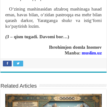
Oʻzining mashinasidan afzalroq mashinaga hasad
emas, havas bilan, oʻzidan pastroqqa esa mehr bilan
qarash darkor, Yaratganga shukr va istigʻforni
koʻpaytirish lozim.
(3
– qism tugadi.
Davomi bor…)
Ibrohimjon domla Inomov
Manba:
muslim.uz
Related Articles