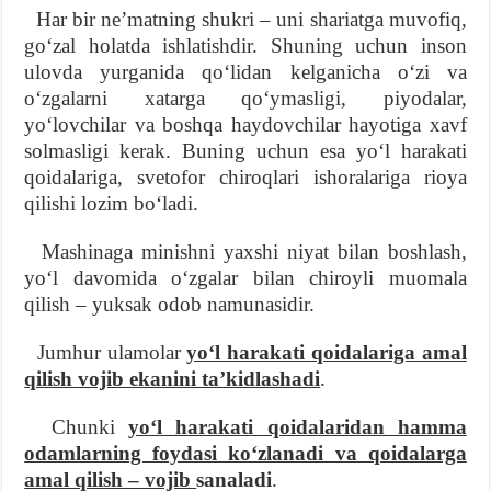
Har bir neʼmatning shukri – uni shariatga muvofiq,
goʻzal holatda ishlatishdir. Shuning uchun inson
ulovda yurganida qoʻlidan kelganicha oʻzi va
oʻzgalarni xatarga qoʻymasligi, piyodalar,
yoʻlovchilar va boshqa haydovchilar hayotiga xavf
solmasligi kerak. Buning uchun esa yoʻl harakati
qoidalariga, svetofor chiroqlari ishoralariga rioya
qilishi lozim boʻladi.
Mashinaga minishni yaxshi niyat bilan boshlash,
yoʻl davomida oʻzgalar bilan chiroyli muomala
qilish – yuksak odob namunasidir.
Jumhur ulamolar
yoʻl harakati qoidalariga amal
qilish vojib ekanini taʼkidlashadi
.
Chunki
yoʻl harakati qoidalaridan hamma
odamlarning foydasi koʻzlanadi va qoidalarga
amal qilish – vojib
sanaladi
.