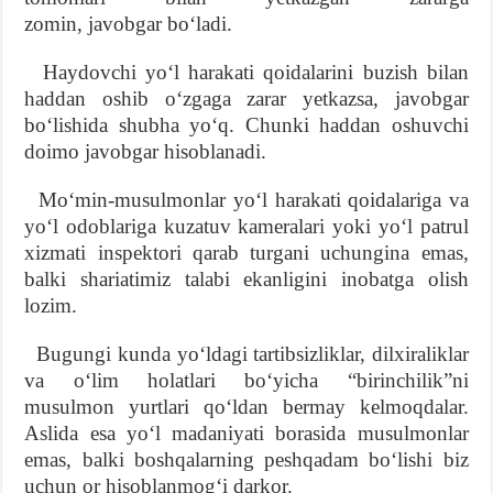
zomin, javobgar boʻladi.
Haydovchi yoʻl harakati qoidalarini buzish bilan
haddan oshib oʻzgaga zarar yetkazsa, javobgar
boʻlishida shubha yoʻq. Chunki haddan oshuvchi
doimo javobgar hisoblanadi.
Moʻmin-musulmonlar yoʻl harakati qoidalariga va
yoʻl odoblariga kuzatuv kameralari yoki yoʻl patrul
xizmati inspektori qarab turgani uchungina emas,
balki shariatimiz talabi ekanligini inobatga olish
lozim.
Bugungi kunda yoʻldagi tartibsizliklar, dilxiraliklar
va oʻlim holatlari boʻyicha “birinchilik”ni
musulmon yurtlari qoʻldan bermay kelmoqdalar.
Aslida esa yoʻl madaniyati borasida musulmonlar
emas, balki boshqalarning peshqadam boʻlishi biz
uchun or hisoblanmogʻi darkor.