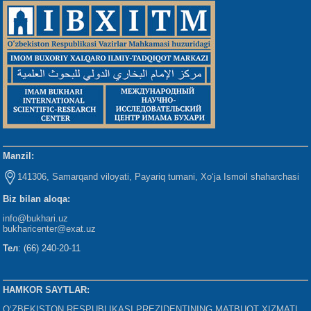
Manzil:
141306, Samarqand viloyati, Payariq tumani, Xo‘ja Ismoil shaharchasi
Biz bilan aloqa:
info@bukhari.uz
bukharicenter
@exat.uz
Тел
: (66) 240-20-11
HAMKOR SAYTLAR:
O‘ZBEKISTON RESPUBLIKASI PREZIDENTINING MATBUOT XIZMATI