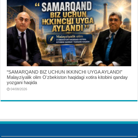
“SAMARQAND BIZ UCHUN IKKINCHI UYGA AYLANDI”
Malayziyalik olim Oʻzbekiston haqidagi xotira kitobini qanday
yozgani haqida
04/08/2026