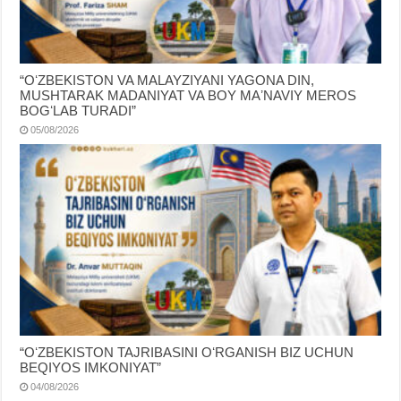
“OʻZBEKISTON VA MALAYZIYANI YAGONA DIN,
MUSHTARAK MADANIYAT VA BOY MAʼNAVIY MEROS
BOGʻLAB TURADI”
05/08/2026
“OʻZBEKISTON TAJRIBASINI OʻRGANISH BIZ UCHUN
BEQIYOS IMKONIYAT”
04/08/2026