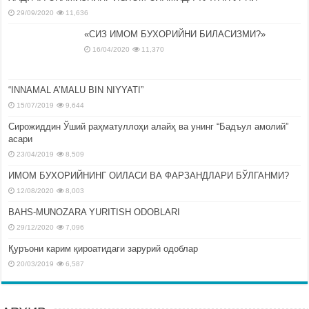
29/09/2020
11,636
«СИЗ ИМОМ БУХОРИЙНИ БИЛАСИЗМИ?»
16/04/2020
11,370
“INNAMAL A’MALU BIN NIYYATI”
15/07/2019
9,644
Сирожиддин Ўший раҳматуллоҳи алайҳ ва унинг “Бадъул амолий”
асари
23/04/2019
8,509
ИМОМ БУХОРИЙНИНГ ОИЛАСИ ВА ФАРЗАНДЛАРИ БЎЛГАНМИ?
12/08/2020
8,003
BAHS-MUNOZARA YURITISH ODOBLARI
29/12/2020
7,096
Қуръони карим қироатидаги зарурий одоблар
20/03/2019
6,587