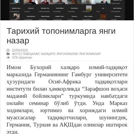
Тарихий топонимларга янги
назар
22/04/2025
ФОТО ЛАВҲАЛАР
,
ХАЛҚАРО ЯНГИЛИКЛАР
,
ЯНГИЛИКЛАР
676 кўрилган
Имом Бухорий халқаро илмий-тадқиқот
марказида Германиянинг Гамбург университети
ҳузуридаги Осиё-Африка тадқиқотлари
институти билан ҳамкорликда “Зарафшон воҳаси
маданий бойликлари” туркумида навбатдаги
онлайн семинар бўлиб ўтди. Унда Марказ
ходимлари, юртимиз ва хориждаги илмий
муассасалар тадқиқотчилари, шунингдек,
Германия, Туркия ва АҚШдан олимлар иштирок
этди.