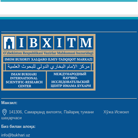
Манзил:
141306, Самарқанд вилояти, Пайариқ тумани Хўжа Исмоил
шаҳарчаси
Биз билан алоқа:
info@bukhari.uz