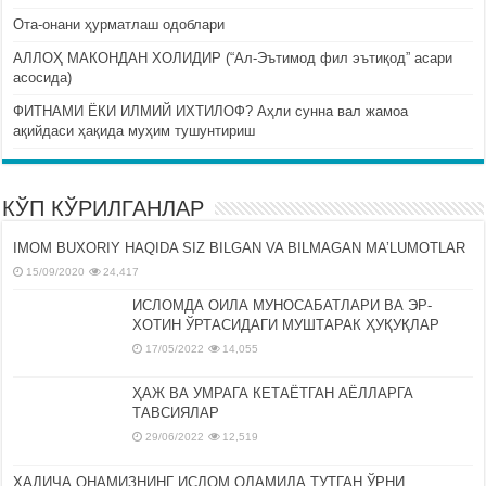
Ота-онани ҳурматлаш одоблари
АЛЛОҲ МАКОНДАН ХОЛИДИР (“Ал-Эътимод фил эътиқод” асари
асосида)
ФИТНАМИ ЁКИ ИЛМИЙ ИХТИЛОФ? Аҳли сунна вал жамоа
ақийдаси ҳақида муҳим тушунтириш
КЎП КЎРИЛГАНЛАР
IMOM BUXORIY HAQIDA SIZ BILGAN VA BILMAGAN MA’LUMOTLAR
15/09/2020
24,417
ИСЛОМДА ОИЛА МУНОСАБАТЛАРИ ВА ЭР-
ХОТИН ЎРТАСИДАГИ МУШТАРАК ҲУҚУҚЛАР
17/05/2022
14,055
ҲАЖ ВА УМРАГА КЕТАЁТГАН АЁЛЛАРГА
ТАВСИЯЛАР
29/06/2022
12,519
ХАДИЧА ОНАМИЗНИНГ ИСЛОМ ОЛАМИДА ТУТГАН ЎРНИ