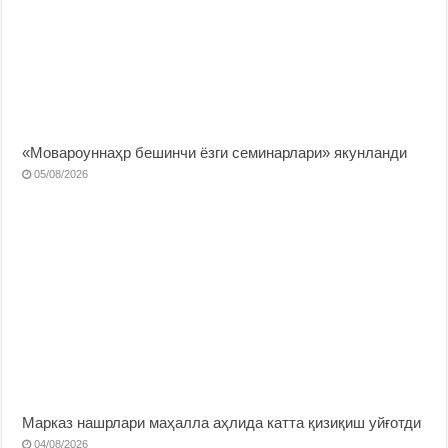
«Мовароуннаҳр бешинчи ёзги семинарлари» якунланди
05/08/2026
Марказ нашрлари маҳалла аҳлида катта қизиқиш уйғотди
04/08/2026