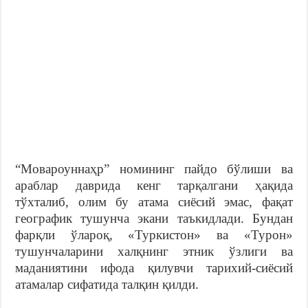
“Мовароуннаҳр” номининг пайдо бўлиши ва
араблар даврида кенг тарқалгани ҳақида
тўхталиб, олим бу атама сиёсий эмас, фақат
географик тушунча экани таъкидлади. Бундан
фарқли ўлароқ, «Туркистон» ва «Турон»
тушунчаларини халқнинг этник ўзлиги ва
маданиятини ифода қилувчи тарихий-сиёсий
атамалар сифатида талқин қилди.