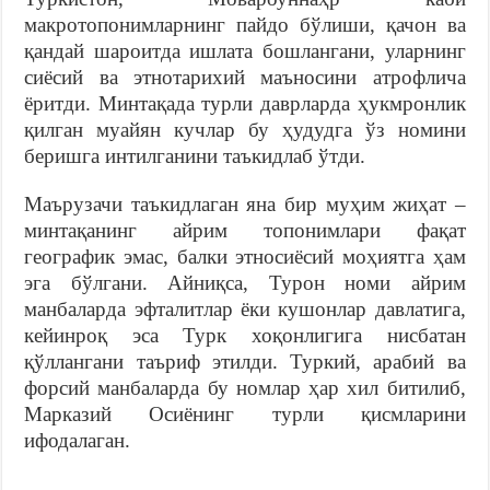
макротопонимларнинг пайдо бўлиши, қачон ва
қандай шароитда ишлата бошлангани, уларнинг
сиёсий ва этнотарихий маъносини атрофлича
ёритди. Минтақада турли даврларда ҳукмронлик
қилган муайян кучлар бу ҳудудга ўз номини
беришга интилганини таъкидлаб ўтди.
Маърузачи таъкидлаган яна бир муҳим жиҳат –
минтақанинг айрим топонимлари фақат
географик эмас, балки этносиёсий моҳиятга ҳам
эга бўлгани. Айниқса, Турон номи айрим
манбаларда эфталитлар ёки кушонлар давлатига,
кейинроқ эса Турк хоқонлигига нисбатан
қўллангани таъриф этилди. Туркий, арабий ва
форсий манбаларда бу номлар ҳар хил битилиб,
Марказий Осиёнинг турли қисмларини
ифодалаган.