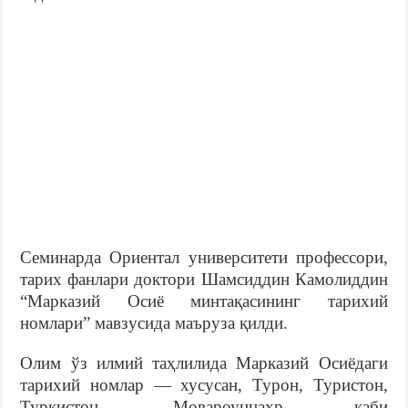
Семинарда Ориентал университети профессори,
тарих фанлари доктори Шамсиддин Камолиддин
“Марказий Осиё минтақасининг тарихий
номлари” мавзусида маъруза қилди.
Олим ўз илмий таҳлилида Марказий Осиёдаги
тарихий номлар — хусусан, Турон, Туристон,
Туркистон, Мовароуннаҳр каби