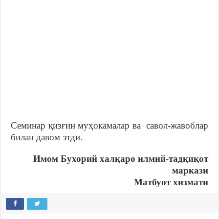
Семинар қизғин муҳокамалар ва савол-жавоблар
билан давом этди.
Имом Бухорий халқаро илмий-тадқиқот
маркази
Матбуот хизмати