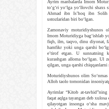
Ayrim manbalarda Imom Moturid
toʻgʻri yoʻlga yoʻllovchi shaxs s
Ahmad ibn Isʼhoq ibn Solih 
ustozlaridan biri boʻlgan.
Zamonaviy moturidiyshunos o
Imom Moturidiyga bagʻishlab y
fiqh, ilm, taqvo, dinu diyonat, 
hamfikr yoki unga qarshi boʻlg
eʼtirof etgan. U sunnatning k
kurashgan alloma boʻlgan. Ul zo
qilgan, unga qarshi chiqqanlarni
Moturidiyshunos olim Soʻnmas 
Alloh taolo tomonidan insoniyatg
Ayrimlar “Kitob at-tavhid”ning 
faqat aqlga tayangan deb xulosa 
qilayotgan insonga oʻsha mavju