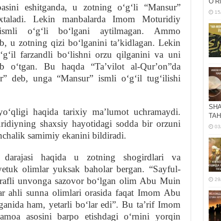
OʻR
sini eshitganda, u zotning oʻgʻli “Mansur”
15
ʻxtaladi. Lekin manbalarda Imom Moturidiy
ismli oʻgʻli boʻlgani aytilmagan. Ammo
b, u zotning qizi boʻlganini taʼkidlagan. Lekin
gʻil farzandli boʻlishni orzu qilganini va uni
b oʻtgan. Bu haqda “Taʼvilot al-Qurʼon”da
” deb, unga “Mansur” ismli oʻgʻil tugʻilishi
SHA
ʻqligi haqida tarixiy maʼlumot uchramaydi.
TAH
idiyning shaxsiy hayotidagi sodda bir orzuni
03
nchalik samimiy ekanini bildiradi.
darajasi haqida u zotning shogirdlari va
yetuk olimlar yuksak baholar bergan. “Sayful-
harafli unvonga sazovor boʻlgan olim Abu Muin
29
ar ahli sunna olimlari orasida faqat Imom Abu
anida ham, yetarli boʻlar edi”. Bu taʼrif Imom
amoa asosini barpo etishdagi oʻrnini yorqin