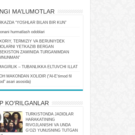
ʻNGI MA’LUMOTLAR
KAZDA “YOSHLAR BILAN BIR KUN”
onani hurmatlash odoblari
XORIY, TERMIZIY VA BERUNIYDEK
OLARNI YETKAZIB BERGAN
BEKISTON ZAMINIDA TURGANIMDAN
MNUNMAN”
MAGIRLIK – TUBANLIKKA ELTUVCHI ILLAT
OH MAKONDAN XOLIDIR (“Al-Eʼtimod fil
qod” asari asosida)
P KO‘RILGANLAR
TURKISTONDA JADIDLAR
HARAKATINING
RIVOJLANISHI VA UNDA
GʻOZI YUNUSNING TUTGAN