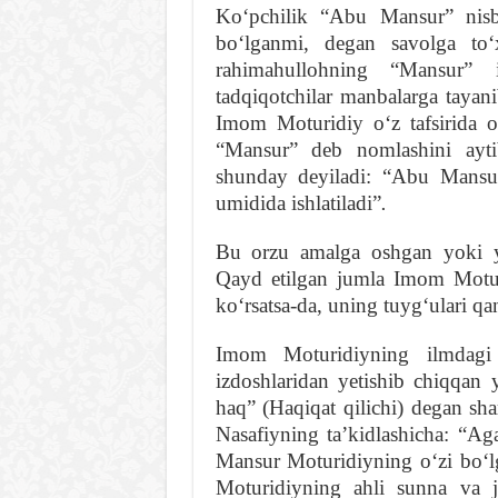
Koʻpchilik “Abu Mansur” nisba
boʻlganmi, degan savolga to
rahimahullohning “Mansur” 
tadqiqotchilar manbalarga tayani
Imom Moturidiy oʻz tafsirida oʻ
“Mansur” deb nomlashini ayti
shunday deyiladi: “Abu Mansur
umidida ishlatiladi”
.
Bu orzu amalga oshgan yoki yo
Qayd etilgan jumla Imom Motur
koʻrsatsa-da, uning tuygʻulari qa
Imom Moturidiyning ilmdagi 
izdoshlaridan yetishib chiqqan 
haq” (Haqiqat qilichi) degan s
Nasafiyning taʼkidlashicha: “Ag
Mansur Moturidiyning oʻzi boʻlg
Moturidiyning ahli sunna va j