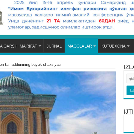
A QARSHI MA’RIFAT
JURNAL
MAQOLALAR
KUTUBXONA
on tamaddunining buyuk shaxsiyati
IZL
IJ