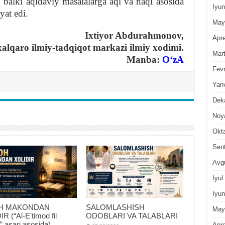
 balki aqidaviy masalalarga aql va naql asosida
Iyun
at edi.
May
Ixtiyor Abdurahmonov,
Apre
lqaro ilmiy-tadqiqot markazi ilmiy xodimi.
Mar
Manba:
OʻzA
Fevr
Yan
Dek
Noy
Okt
Sen
Avg
Iyul
Iyun
H MAKONDAN
SALOMLASHISH
May
R (“Al-Eʼtimod fil
ODOBLARI VA TALABLARI
d” asari asosida)
Apre