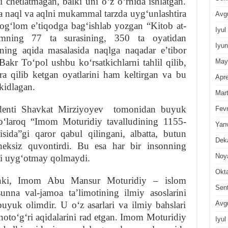
chetlatmagan, balki uni oʻz oʻrnida ishlatgan.
 naql va aqlni mukammal tarzda uygʻunlashtira
Avg
sogʻlom eʼtiqodga bagʻishlab yozgan “Kitob at-
Iyul
imning 77 ta surasining, 350 ta oyatidan
Iyun
ning aqida masalasida naqlga naqadar eʼtibor
Bakr Toʻpol ushbu koʻrsatkichlarni tahlil qilib,
May
a qilib ketgan oyatlarini ham keltirgan va bu
Apre
kidlagan.
Mar
zidenti Shavkat Mirziyoyev tomonidan buyuk
Fevr
oʻlaroq “Imom Moturidiy tavalludining 1155-
Yan
isida”gi qaror qabul qilingani, albatta, butun
Dek
heksiz quvontirdi. Bu esa har bir insonning
Noy
ini uygʻotmay qolmaydi.
Okt
inki, Imom Abu Mansur Moturidiy – islom
Sen
unna val-jamoa taʼlimotining ilmiy asoslarini
Avg
uyuk olimdir. U oʻz asarlari va ilmiy bahslari
g notoʻgʻri aqidalarini rad etgan. Imom Moturidiy
Iyul