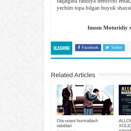
faqatgina raddiya beruvchi emas,
yechim topa bilgan buyuk shaxsiy
Imom Moturidiy xa
Facebook
Twitter
Ulashing
Related Articles
Ota-onani hurmatlash
ALLO
odoblari
XOLIDI
eʼtiqo