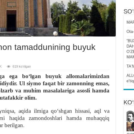
SO
MAR
Ota-
“BU
ahon tamaddunining buyuk
DAH
OʻZ
MA
TAʼ
K
619 koʻrilgan
niga ega boʻlgan buyuk allomalarimizdan
ALL
eʼti
iydir. Ul siymo faqat bir zamonning emas,
olzarb va muhim masalalariga asosli hamda
utafakkir olim.
KO‘
niqsa, aqida ilmiga qoʻshgan hissasi, aql va
oʻrni haqida zamondoshlari hamda muhaqqiq
r berilgan.