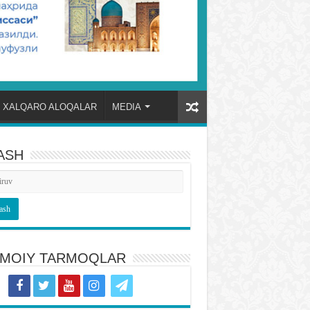
XALQARO ALOQALAR
MEDIA
ASH
TIMOIY TARMOQLAR