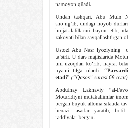
namoyon qiladi.
Undan tashqari, Abu Muin N
shoʻngʻib, undagi noyob durlarn
hujjat-dalillarini bayon etib, u
zakovati bilan sayqallashtirgan ol
Ustozi Abu Nasr Iyoziyning u 
taʼsirli. U dars majlislarida Mo
uni uzoqdan koʻrib, hayrat bil
oyatni tilga olardi:
“Parvard
etadi”
(“Qasos” surasi 68-oyat)
Abdulhay Laknaviy “al-Fav
Moturidiyni mutakallimlar imomi
bergan buyuk alloma sifatida tav
benazir asarlar yaratib, boti
raddiyalar bergan.