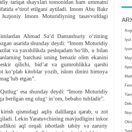
iy tariqat shayxlari tomonidan ham ummatni
ifatida eʼtirof etilgani aytiladi. Imom Abu Bakr
Juzjoniy Imom Moturidiyning tasavvufdagi
ARX
Avg
limlardan Ahmad Saʼd Damanhuriy oʻzining
Iyul
ozgan asarida shunday deydi: “Imom Moturidiy
Iyun
fazilat va yaxshilikda peshqadam boʻlib, u bilan
anlarning barchasi uning benazir olim ekanini
May
eskir qilichi, bidʼat va gumrohlikka qarshi
Apre
t koʻplab kitoblar yozib, islom dinini himoya
Mar
 magʻlub etgan”.
Fevr
Qutlugʻ esa shunday deydi: “Imom Moturidiy
Yan
a berilgan eng ulugʻ inʼom, bebaho tuhfadir”.
Dek
kirish qismidagi aqliy dalillarga qarab, u zot
Noy
qiladi. Lekin Yaratuvchining mavjudligini inkor
Okt
dlikni aql orqali isbotlash tabiiy va zaruriy
Sen