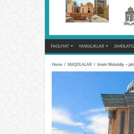
FAOLIYAT
YANGILIKLAR
JAHOLATG
Home
/
MAQOLALAR
/
Imom Moturidiy – jah