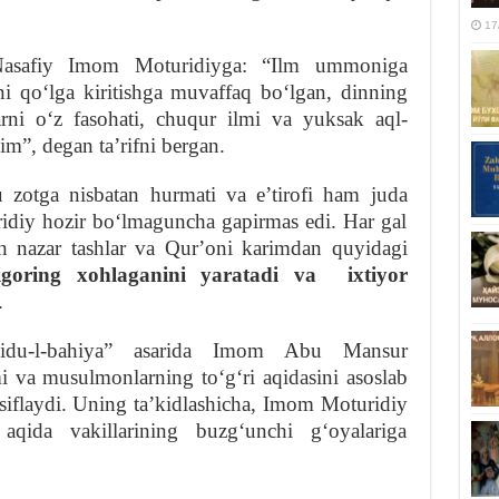
17
asafiy Imom Moturidiyga: “Ilm ummoniga
i qoʻlga kiritishga muvaffaq boʻlgan, dinning
larni oʻz fasohati, chuqur ilmi va yuksak aql-
im”, degan taʼrifni bergan.
zotga nisbatan hurmati va eʼtirofi ham juda
turidiy hozir boʻlmaguncha gapirmas edi. Har gal
an nazar tashlar va Qurʼoni karimdan quyidagi
igoring xohlaganini yaratadi va ixtiyor
.
oidu-l-bahiya” asarida Imom Abu Mansur
 va musulmonlarning toʻgʻri aqidasini asoslab
siflaydi. Uning taʼkidlashicha, Imom Moturidiy
l aqida vakillarining buzgʻunchi gʻoyalariga