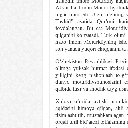
uslubdir. Imom Moturidiy naqlni 
Aksincha, Imom Moturidiy ilmda
olgan olim edi. U zot oʻzining 
Tavhid” asarida Qurʼoni kar
foydalangan. Bu esa Moturidiy
qilganini koʻrsatadi. Turk olimi 
hatto Imom Moturidiyning ishor
son yanada yuqori chiqqanini taʼ
Oʻzbekiston Respublikasi Pre
olimga yuksak hurmat ifodasi 
yilligini keng nishonlash toʻgʻr
dunyo moturidiyshunoslarini c
qalbida faxr va shodlik tuygʻus
Xulosa oʻrnida aytish mumk
aqidasini himoya qilgan, ahli s
tizimlashtirib, mustahkamlagan b
orqali turli bidʼatchi toifalarnin