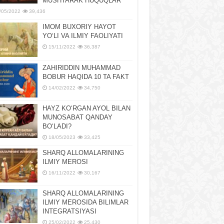
MUSHTARAK HUQUQLAR
/05/2022
39,436
IMOM BUXORIY HAYOT
YOʻLI VA ILMIY FAOLIYATI
15/11/2022
36,387
ZAHIRIDDIN MUHAMMAD
BOBUR HAQIDA 10 TA FAKT
14/02/2022
34,750
HAYZ KOʻRGAN AYOL BILAN
MUNOSABAT QANDAY
BOʻLADI?
18/05/2023
33,425
SHARQ ALLOMALARINING
ILMIY MEROSI
16/11/2022
30,167
SHARQ ALLOMALARINING
ILMIY MЕROSIDA BILIMLAR
INTЕGRATSIYASI
25/02/2022
25,430