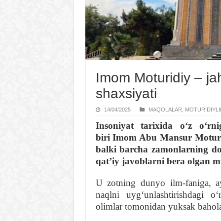
Imom Moturidiy – j
shaxsiyati
14/04/2025
MAQOLALAR
,
MOTURIDIYLI
Insoniyat tarixida oʻz oʻr
biri Imom Abu Mansur Moturid
balki barcha zamonlarning d
qatʼiy javoblarni bera olgan m
U zotning dunyo ilm-faniga, ay
naqlni uygʻunlashtirishdagi 
olimlar tomonidan yuksak bahola