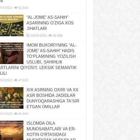
NI
/07/2022
52,844
“AL-JOMEʼ AS-SAHIH”
ASARINING OʻZIGA XOS
JIHATLARI
29/08/2022
48,986
IMOM BUXORIYNING “AL-
JOMEʼ AS-SAHIH” HADIS
TOʻPLAMINING YOZILISH
USLUBI, SAHIHLIK
RTLARINI QIYOSIY, LЕKSIK SЕMANTIK
LILI
/02/2022
47,923
XIX ASRNING OXIRI VA XX
ASR BOSHIDA JADIDLAR
DUNYOQARASHIGA TAʼSIR
ETGAN OMILLAR
/07/2022
40,842
ISLOMDA OILA
MUNOSABATLARI VA ER-
XOTIN OʻRTASIDAGI