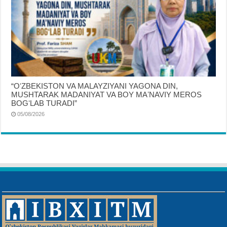
“OʻZBEKISTON VA MALAYZIYANI YAGONA DIN,
MUSHTARAK MADANIYAT VA BOY MAʼNAVIY MEROS
BOGʻLAB TURADI”
05/08/2026