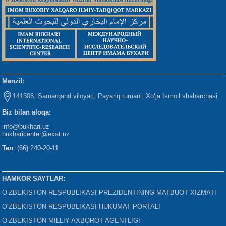
Manzil:
141306, Samarqand viloyati, Payariq tumani, Xo‘ja Ismoil shaharchasi
Biz bilan aloqa:
info@bukhari.uz
bukharicenter
@exat.uz
Тел
: (66) 240-20-11
HAMKOR SAYTLAR:
O‘ZBEKISTON RESPUBLIKASI PREZIDENTINING MATBUOT XIZMATI
O‘ZBEKISTON RESPUBLIKASI HUKUMAT PORTALI
O‘ZBEKISTON MILLIY AXBOROT AGENTLIGI