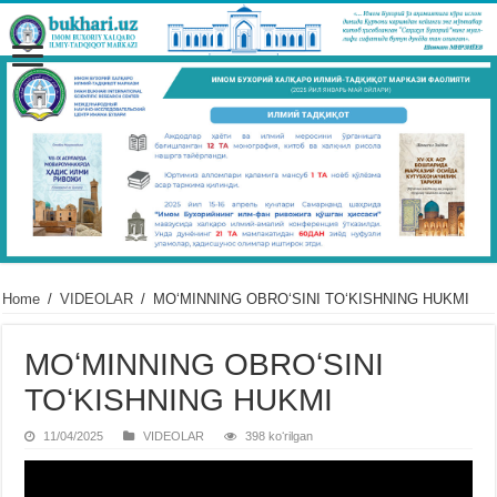
Home
/
VIDЕOLAR
/
MOʻMINNING OBROʻSINI TOʻKISHNING HUKMI
MOʻMINNING OBROʻSINI
TOʻKISHNING HUKMI
11/04/2025
VIDЕOLAR
398 koʻrilgan