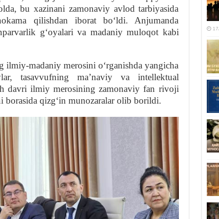
olda, bu xazinani zamonaviy avlod tarbiyasida
uhokama qilishdan iborat boʻldi. Anjumanda
17
onparvarlik gʻoyalari va madaniy muloqot kabi
 ilmiy-madaniy merosini oʻrganishda yangicha
ar, tasavvufning maʼnaviy va intellektual
h davri ilmiy merosining zamonaviy fan rivoji
ni borasida qizgʻin munozaralar olib borildi.