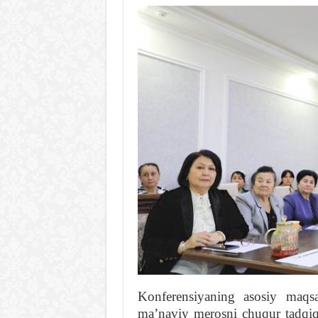
Konferensiyaning asosiy maqs
maʼnaviy merosni chuqur tadqiq e