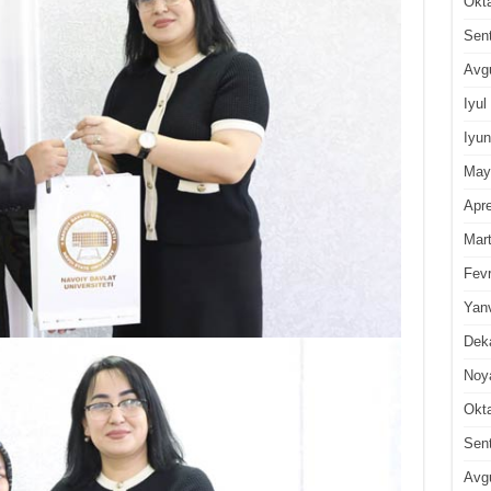
Okt
Sen
Avg
Iyul
Iyun
May
Apre
Mar
Fevr
Yan
Dek
Noy
Okt
Sen
Avg