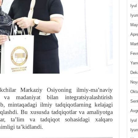
Iyul
Iyun
May
Apre
Mar
Fevr
Yan
Dek
Noy
okchilar Markaziy Osiyoning ilmiy-maʼnaviy
Okt
va madaniyat bilan integratsiyalashtirish
Sen
ib, mintaqadagi ilmiy tadqiqotlarning kelajagi
Avg
oqlashdi. Bu xususda tadqiqotlar va amaliyotga
alar, taʼlim va tadqiqot sohasidagi xalqaro
Iyul
ligi taʼkidlandi.
Iyun