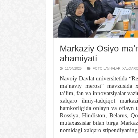
Markaziy Osiyo maʼn
ahamiyati
11/04/2025
FOTO LAVHALAR
,
XALQARO
Navoiy Davlat universitetida “R
maʼnaviy merosi” mavzusida xa
taʼlim, fan va innovatsiyalar vaz
xalqaro ilmiy-tadqiqot markaz
hamkorligida onlayn va oflayn t
Rossiya, Hindiston, Belarus, Q
mutaxassislar bilan birga Mark
nomidagi xalqaro stipendiyaning m