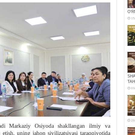
OʻR
15
SHA
TAH
03
29
adi Markaziy Osiyoda shakllangan ilmiy va
tish, uning jahon sivilizatsiyasi taraqqiyotida