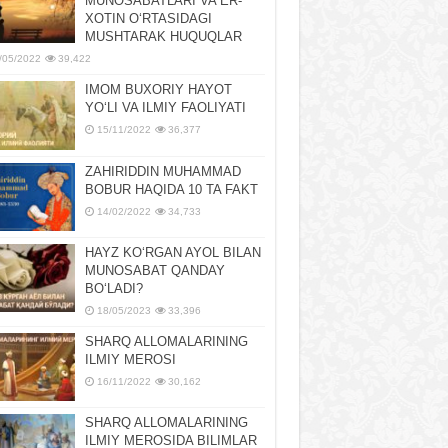
MUNOSABATLARI VA ER-
XOTIN OʻRTASIDAGI
MUSHTARAK HUQUQLAR
/05/2022
39,422
IMOM BUXORIY HAYOT
YOʻLI VA ILMIY FAOLIYATI
15/11/2022
36,377
ZAHIRIDDIN MUHAMMAD
BOBUR HAQIDA 10 TA FAKT
14/02/2022
34,733
HAYZ KOʻRGAN AYOL BILAN
MUNOSABAT QANDAY
BOʻLADI?
18/05/2023
33,396
SHARQ ALLOMALARINING
ILMIY MEROSI
16/11/2022
30,162
SHARQ ALLOMALARINING
ILMIY MЕROSIDA BILIMLAR