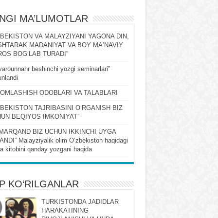
ʻNGI MA’LUMOTLAR
ZBEKISTON VA MALAYZIYANI YAGONA DIN,
HTARAK MADANIYAT VA BOY MAʼNAVIY
OS BOGʻLAB TURADI”
arounnahr beshinchi yozgi seminarlari”
nlandi
OMLASHISH ODOBLARI VA TALABLARI
ZBEKISTON TAJRIBASINI OʻRGANISH BIZ
UN BEQIYOS IMKONIYAT”
MARQAND BIZ UCHUN IKKINCHI UYGA
NDI” Malayziyalik olim Oʻzbekiston haqidagi
ra kitobini qanday yozgani haqida
P KO‘RILGANLAR
TURKISTONDA JADIDLAR
HARAKATINING