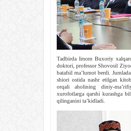
Tadbirda Imom Buxoriy xalqaro i
doktori, professor Shovosil Ziyo
batafsil maʼlumot berdi. Jumlada
shiori ostida nashr etilgan kito
orqali aholining diniy-maʼrif
xurofotlarga qarshi kurashga bi
qilinganini taʼkidladi.