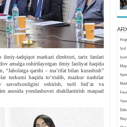
ARX
Avg
Iyul
lmiy-tadqiqot markazi direktori, tarix fanlari
Iyun
dov amalga oshirilayotgan ilmiy faoliyat haqida
May
n, “Jaholatga qarshi – maʼrifat bilan kurashish”
Apre
blar turkumi haqida toʻxtalib, mazkur nashrlar
iy savodxonligini oshirish, turli bidʼat va
Mar
lim asosida yondashuvni shakllantirish maqsad
Fevr
Yan
Dek
Noy