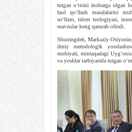
tutgan oʻrnini inobatga olgan h
faol qoʻllash masalalarini m
soʻfizm, islom teologiyasi, ins
mavzular keng qamrab olindi.
Shuningdek, Markaziy Osiyoning
ilmiy metodologik yondashuvl
mohiyati, mintaqadagi Uygʻonis
va yoshlar tarbiyasida tutgan oʻr