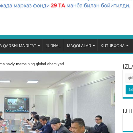
 QARSHI MA’RIFAT
JURNAL
MAQOLALAR
KUTUBXONA
maʼnaviy merosining global ahamiyati
IZL
IJ