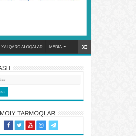
XALQARO ALOQALAR
MEDIA
ASH
TIMOIY TARMOQLAR