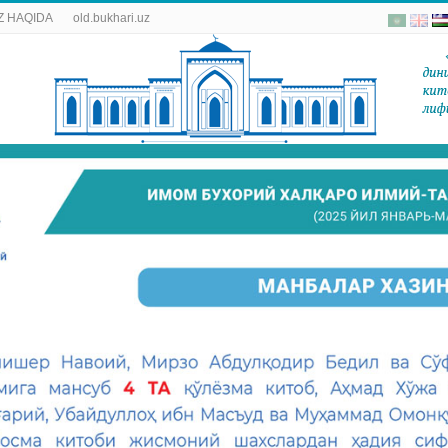
 HAQIDA
old.bukhari.uz