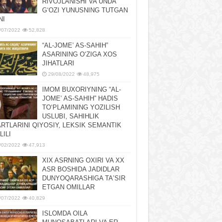
RIVOJLANISHI VA UNDA
GʻOZI YUNUSNING TUTGAN
NI
/07/2022
52,828
“AL-JOMEʼ AS-SAHIH”
ASARINING OʻZIGA XOS
JIHATLARI
29/08/2022
48,975
IMOM BUXORIYNING “AL-
JOMEʼ AS-SAHIH” HADIS
TOʻPLAMINING YOZILISH
USLUBI, SAHIHLIK
RTLARINI QIYOSIY, LЕKSIK SЕMANTIK
LILI
/02/2022
47,913
XIX ASRNING OXIRI VA XX
ASR BOSHIDA JADIDLAR
DUNYOQARASHIGA TAʼSIR
ETGAN OMILLAR
/07/2022
40,829
ISLOMDA OILA