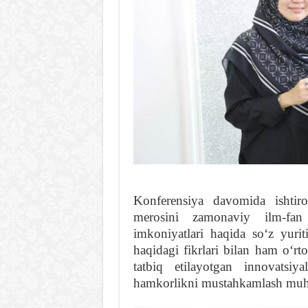
Konferensiya davomida ishtir
merosini zamonaviy ilm-fan 
imkoniyatlari haqida soʻz yurit
haqidagi fikrlari bilan ham oʻrt
tatbiq etilayotgan innovatsiy
hamkorlikni mustahkamlash muhim