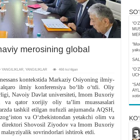
SO
“Oʻ
MUS
MER
“Mov
aviy merosining global
yaku
SAL
“Oʻ
 YANGILIKLAR
,
YANGILIKLAR
466 koʻrilgan
UCH
enessans kontekstida Markaziy Osiyoning ilmiy-
“SA
lqaro ilmiy konferensiya boʻlib oʻtdi. Oliy
AYLA
irligi, Navoiy Davlat universiteti, Imom Buxoriy
xoti
i va qator xorijiy oliy taʼlim muassasalari
arzda tashkil etilgan nufuzli anjumanda AQSH,
ozogʻiston va Oʻzbekistondan yetakchi olim va
KO‘
az direktori Shovosil Ziyodov va Imom Buxoriy
alayziyalik sovrindorlari ishtirok etdi.