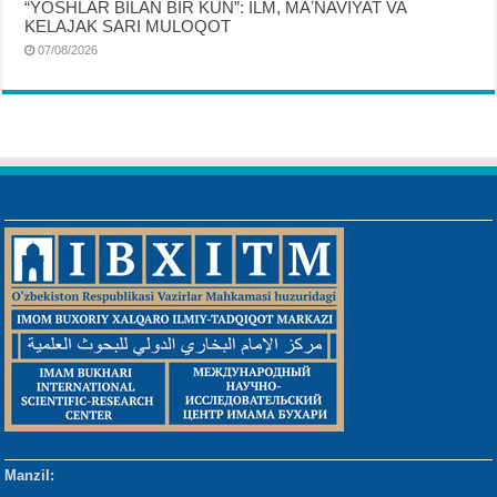
“YOSHLAR BILAN BIR KUN”: ILM, MAʼNAVIYAT VA
KELAJAK SARI MULOQOT
07/08/2026
Manzil: