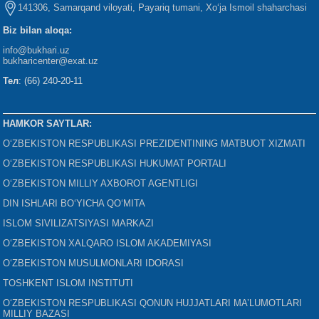
141306, Samarqand viloyati, Payariq tumani, Xo‘ja Ismoil shaharchasi
Biz bilan aloqa:
info@bukhari.uz
bukharicenter
@exat.uz
Тел
: (66) 240-20-11
HAMKOR SAYTLAR:
O‘ZBEKISTON RESPUBLIKASI PREZIDENTINING MATBUOT XIZMATI
O‘ZBEKISTON RESPUBLIKASI HUKUMAT PORTALI
O‘ZBEKISTON MILLIY AXBOROT AGENTLIGI
DIN ISHLARI BO‘YICHA QO‘MITA
ISLOM SIVILIZATSIYASI MARKAZI
O‘ZBEKISTON XALQARO ISLOM AKADEMIYASI
O‘ZBEKISTON MUSULMONLARI IDORASI
TOSHKENT ISLOM INSTITUTI
O‘ZBEKISTON RESPUBLIKASI QONUN HUJJATLARI MA’LUMOTLARI
MILLIY BAZASI