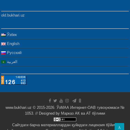
old.bukhari.uz
Ўзбек
English
Русский
العربية
www.bukhari.uz © 2015-2026. ЎзМАА Интернет-ОАВ гувоҳномаси №
1053. // Designed by
Марказ АК ва АТ бўлими
Сайтдаги барча материаллардан қуйидаги лицензия бўйича
A