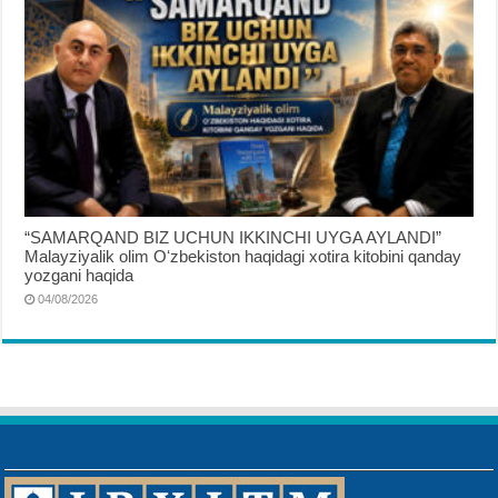
“SAMARQAND BIZ UCHUN IKKINCHI UYGA AYLANDI”
Malayziyalik olim Oʻzbekiston haqidagi xotira kitobini qanday
yozgani haqida
04/08/2026