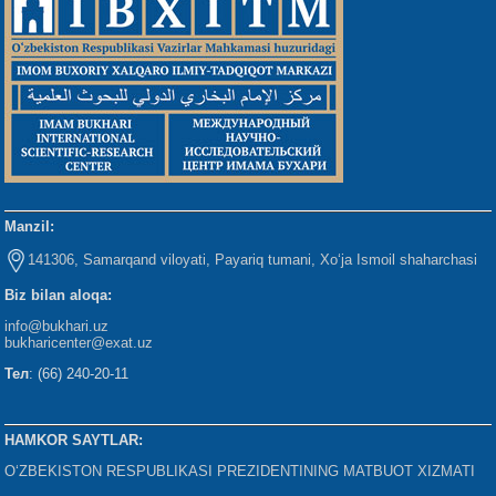
Manzil:
141306, Samarqand viloyati, Payariq tumani, Xo‘ja Ismoil shaharchasi
Biz bilan aloqa:
info@bukhari.uz
bukharicenter
@exat.uz
Тел
: (66) 240-20-11
HAMKOR SAYTLAR:
O‘ZBEKISTON RESPUBLIKASI PREZIDENTINING MATBUOT XIZMATI