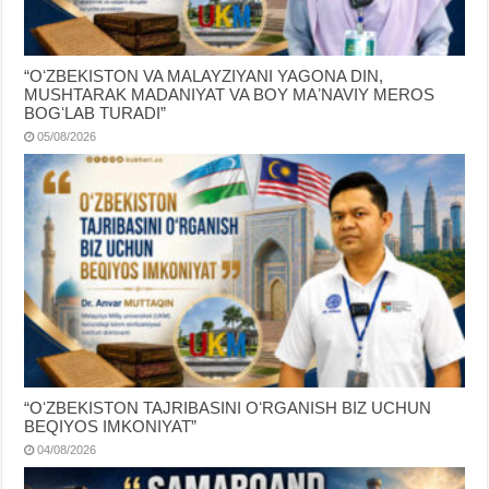
“OʻZBEKISTON VA MALAYZIYANI YAGONA DIN,
MUSHTARAK MADANIYAT VA BOY MAʼNAVIY MEROS
BOGʻLAB TURADI”
05/08/2026
“OʻZBEKISTON TAJRIBASINI OʻRGANISH BIZ UCHUN
BEQIYOS IMKONIYAT”
04/08/2026