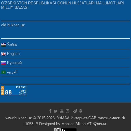
O‘ZBEKISTON RESPUBLIKASI QONUN HUJJATLARI MA’LUMOTLARI
MILLIY BAZASI
old.bukhari.uz
Ўзбек
English
Русский
العربية
www.bukhari.uz © 2015-2026. ЎзМАА Интернет-ОАВ гувоҳномаси №
1053. // Designed by
Марказ АК ва АТ бўлими