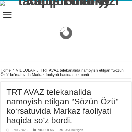
Home
/
VIDЕOLAR
/
TRT AVAZ telekanalida namoyish etilgan “Sözün
Özü” koʻrsatuvida Markaz faoliyati haqida soʻz bordi.
TRT AVAZ telekanalida
namoyish etilgan “Sözün Özü”
koʻrsatuvida Markaz faoliyati
haqida soʻz bordi.
27/03/2025
VIDЕOLAR
354 koʻrilgan