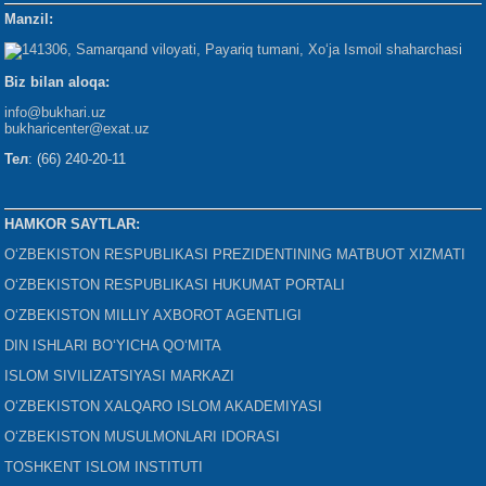
Manzil:
141306, Samarqand viloyati, Payariq tumani, Xo‘ja Ismoil shaharchasi
Biz bilan aloqa:
info@bukhari.uz
bukharicenter
@exat.uz
Тел
: (66) 240-20-11
HAMKOR SAYTLAR:
O‘ZBEKISTON RESPUBLIKASI PREZIDENTINING MATBUOT XIZMATI
O‘ZBEKISTON RESPUBLIKASI HUKUMAT PORTALI
O‘ZBEKISTON MILLIY AXBOROT AGENTLIGI
DIN ISHLARI BO‘YICHA QO‘MITA
ISLOM SIVILIZATSIYASI MARKAZI
O‘ZBEKISTON XALQARO ISLOM AKADEMIYASI
O‘ZBEKISTON MUSULMONLARI IDORASI
TOSHKENT ISLOM INSTITUTI