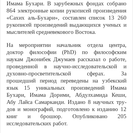
Имама Бухари. В зарубеж­ных фондах собрано
864 электронные копии рукописей произведения
«Сахих аль-Бухари», составлен список 13 260
руко­писей произведений выдающихся ученых и
мыслителей средневекового Востока.
На мероприятии начальник отдела центра,
доктор философии (PhD) по философским
наукам Джонибек Джумаев рассказал о работе,
проведенной в научно-исследовательской и
духовно-про­светительской сферах. За
прошедший период переведены на узбекский
язык 15 уникальных произведений Имама
Бухари, Имама Дорими, Абдулхамида Кеши,
Абу Лайса Самарканди. Издано 8 научных тру­
дов и монографий, подготовлено к изда­нию 12
книг и брошюр. Опубликовано 205
исследовательских работ.