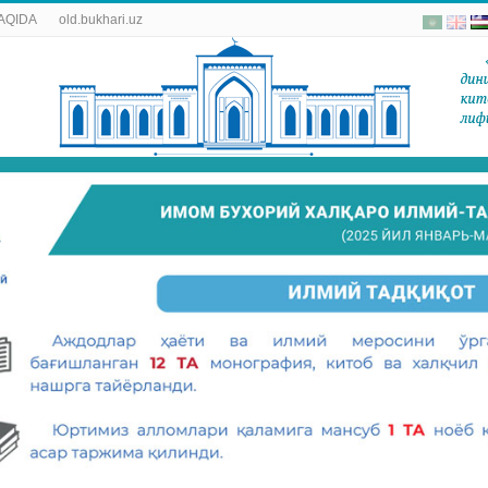
AQIDA
old.bukhari.uz