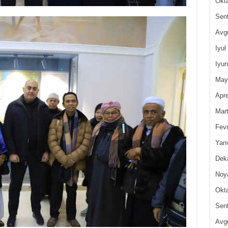
Okt
Sen
Avg
Iyul
Iyun
May
Apre
Mar
Fevr
Yan
Dek
Noy
Okt
Sen
Avg