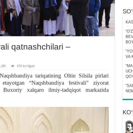
SO
KAS
“Oʻ
BEV
BOʻ
ali qatnashchilari –
“YO
VA 
“MA
LAR
476 koʻrilgan
UCH
qshbandiya tariqatining Oltin Silsila pirlari
QOʻ
etayotgan “Naqshbandiya festivali” ziyorat
“SA
m Buxoriy xalqaro ilmiy-tadqiqot markazida
NOM
KO‘