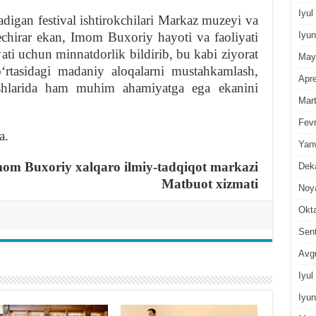
Iyul
ladigan festival ishtirokchilari Markaz muzeyi va
chirar ekan, Imom Buxoriy hayoti va faoliyati
Iyun
ati uchun minnatdorlik bildirib, bu kabi ziyorat
May
oʻrtasidagi madaniy aloqalarni mustahkamlash,
Apre
t ishlarida ham muhim ahamiyatga ega ekanini
Mar
Fevr
a.
Yan
om Buxoriy xalqaro ilmiy-tadqiqot markazi
Dek
Matbuot xizmati
Noy
Okt
Sen
Avg
Iyul
Iyun