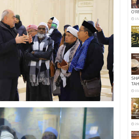
OʻR
15
SHA
TAH
03
29