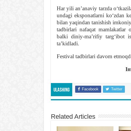
Har yili anʼanaviy tarzda oʻtkazi
undagi eksponatlarni koʻzdan ke
bilan yaqindan tanishish imkoniy
tadbirlari nafaqat mamlakatlar 
balki diniy-maʼrifiy targʻibo
taʼkidladi.
Festival tadbirlari davom etmoqd
Im
Facebook
Twitter
Ulashing
Related Articles