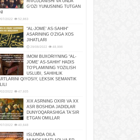
RIVOJLANISHI VA UNDA
GʻOZI YUNUSNING TUTGAN
NI
/07/2022
52,863
“AL-JOMEʼ AS-SAHIH”
ASARINING OʻZIGA XOS
JIHATLARI
29/08/2022
48,996
IMOM BUXORIYNING “AL-
JOMEʼ AS-SAHIH” HADIS
TOʻPLAMINING YOZILISH
USLUBI, SAHIHLIK
RTLARINI QIYOSIY, LЕKSIK SЕMANTIK
LILI
/02/2022
47,935
XIX ASRNING OXIRI VA XX
ASR BOSHIDA JADIDLAR
DUNYOQARASHIGA TAʼSIR
ETGAN OMILLAR
/07/2022
40,848
ISLOMDA OILA