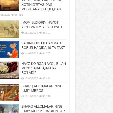
MUNOSABATLARI VA ER-
XOTIN OʻRTASIDAGI
MUSHTARAK HUQUQLAR
/05/2022
39,455
IMOM BUXORIY HAYOT
YOʻLI VA ILMIY FAOLIYATI
15/11/2022
36,391
ZAHIRIDDIN MUHAMMAD
BOBUR HAQIDA 10 TA FAKT
14/02/2022
34,757
HAYZ KOʻRGAN AYOL BILAN
MUNOSABAT QANDAY
BOʻLADI?
18/05/2023
33,444
SHARQ ALLOMALARINING
ILMIY MEROSI
16/11/2022
30,176
SHARQ ALLOMALARINING
ILMIY MЕROSIDA BILIMLAR