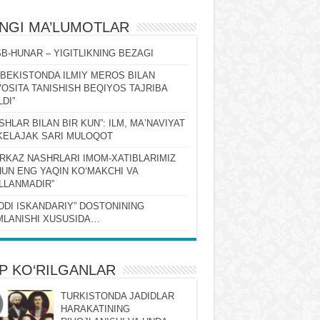
ʻNGI MA’LUMOTLAR
B-HUNAR – YIGITLIKNING BEZAGI
ZBEKISTONDA ILMIY MEROS BILAN
OSITA TANISHISH BEQIYOS TAJRIBA
LDI”
SHLAR BILAN BIR KUN”: ILM, MAʼNAVIYAT
KELAJAK SARI MULOQOT
RKAZ NASHRLARI IMOM-XATIBLARIMIZ
UN ENG YAQIN KOʻMAKCHI VA
LLANMADIR”
DDI ISKANDARIY” DOSTONINING
LANISHI XUSUSIDA…
P KO‘RILGANLAR
TURKISTONDA JADIDLAR
HARAKATINING