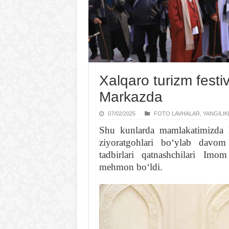
Xalqaro turizm festiv
Markazda
07/02/2025
FOTO LAVHALAR
,
YANGILIK
Shu kunlarda mamlakatimizda Na
ziyoratgohlari boʻylab davom 
tadbirlari qatnashchilari Imo
mehmon boʻldi.