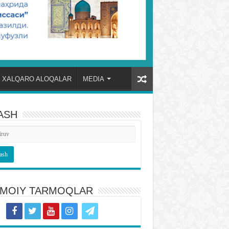
XALQARO ALOQALAR
MEDIA
ASH
TIMOIY TARMOQLAR