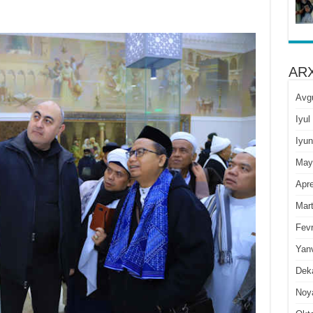
ARX
Avg
Iyul
Iyun
May
Apre
Mar
Fevr
Yan
Dek
Noy