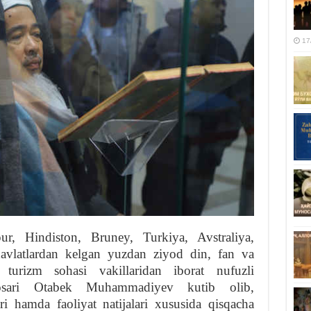
17
ur, Hindiston, Bruney, Turkiya, Avstraliya,
avlatlardan kelgan yuzdan ziyod din, fan va
 turizm sohasi vakillaridan iborat nufuzli
nbosari Otabek Muhammadiyev kutib olib,
i hamda faoliyat natijalari xususida qisqacha