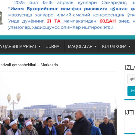
 QARSHI MA’RIFAT
JURNAL
MAQOLALAR
KUTUBXONA
estivali qatnashchilari – Markazda
IZL
IJ