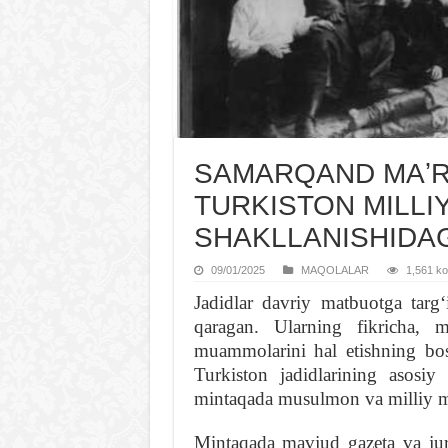
SAMARQAND MAʼR
TURKISTON MILLI
SHAKLLANISHIDAG
09/01/2025
MAQOLALAR
1,561 koʻ
Jadidlar davriy matbuotga targʻ
qaragan. Ularning fikricha, 
muammolarini hal etishning bo
Turkiston jadidlarining asosi
mintaqada musulmon va milliy mu
Mintaqada mavjud gazeta va jurnal