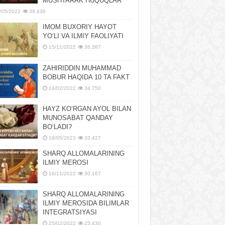
MUSHTARAK HUQUQLAR
/05/2022
39,436
IMOM BUXORIY HAYOT
YOʻLI VA ILMIY FAOLIYATI
15/11/2022
36,387
ZAHIRIDDIN MUHAMMAD
BOBUR HAQIDA 10 TA FAKT
14/02/2022
34,750
HAYZ KOʻRGAN AYOL BILAN
MUNOSABAT QANDAY
BOʻLADI?
18/05/2023
33,427
SHARQ ALLOMALARINING
ILMIY MEROSI
16/11/2022
30,167
SHARQ ALLOMALARINING
ILMIY MЕROSIDA BILIMLAR
INTЕGRATSIYASI
25/02/2022
25,430