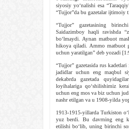
siyosiy yoʻnalishi esa “Taraqq
“Tujjor”da bu gazetalar ijtimoiy t
“Tujjor” gazetasining birin
Saidazimboy haqli ravishda “
boʻlmaydi. Aynan matbuot mashh
hikoya qiladi. Ammo matbuot gu
uchun yaratilgan” deb yozadi [1:
“Tujjor” gazetasida rus kadetlari 
jadidlar uchun eng maqbul si
dekabrda gazetada quyidagila
loyihalariga qoʻshilishimiz ker
uchun eng mos va biz uchun juda 
nashr etilgan va u 1908-yilda yop
1913-1915-yillarda Turkiston oʻlk
yuz berdi. Bu davrning eng ka
etilishi boʻlib, uning birinchi 