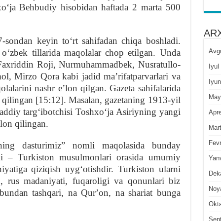
xoʻja Behbudiy hisobidan haftada 2 marta 500
ARX
7-sondan keyin toʻrt sahifadan chiqa boshladi.
Avg
ʻzbek tillarida maqolalar chop etilgan. Unda
 Faxriddin Roji, Nurmuhammadbek, Nusratullo-
Iyul
, Mirzo Qora kabi jadid maʼrifatparvarlari va
Iyun
olalarini nashr eʼlon qilgan. Gazeta sahifalarida
May
on qilingan [15:12]. Masalan, gazetaning 1913-yil
ddiy targʻibotchisi Toshxoʻja Asiriyning yangi
Apre
ʼlon qilingan.
Mar
Fevr
ing dasturimiz” nomli maqolasida bunday
di – Turkiston musulmonlari orasida umumiy
Yan
atiga qiziqish uygʻotishdir. Turkiston ularni
Dek
, rus madaniyati, fuqaroligi va qonunlari biz
Noy
bundan tashqari, na Qurʼon, na shariat bunga
Okt
Sen