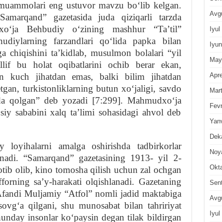
a muammolari eng ustuvor mavzu boʻlib kelgan.
Avg
“Samarqand” gazetasida juda qiziqarli tarzda
oʻja Behbudiy oʻzining mashhur “Taʼtil”
Iyul
diylarning farzandlari qoʻlida papka bilan
Iyun
lga chiqishini taʼkidlab, musulmon bolalari “yil
May
if bu holat oqibatlarini ochib berar ekan,
Apre
rdan kuch jihatdan emas, balki bilim jihatdan
tgan, turkistonliklarning butun xoʻjaligi, savdo
Mar
da qolgan” deb yozadi [7:299]. Mahmudxoʻja
Fevr
iy sababini xalq taʼlimi sohasidagi ahvol deb
Yan
Dek
y loyihalarni amalga oshirishda tadbirkorlar
Noy
lanadi. “Samarqand” gazetasining 1913- yil 2-
Okt
otib olib, kino tomosha qilish uchun zal ochgan
rning saʼy-harakati olqishlanadi. Gazetaning
Sen
Afandi Muljamiy “Atfol” nomli jadid maktabiga
Avg
sovgʻa qilgani, shu munosabat bilan tahririyat
Iyul
hunday insonlar koʻpaysin degan tilak bildirgan