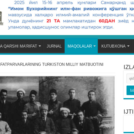
A QARSHI MA’RIFAT
JURNAL
MAQOLALAR
KUTUBXONA
FATPARVARLARINING TURKISTON MILLIY MATBUOTINI
IZL
IJ