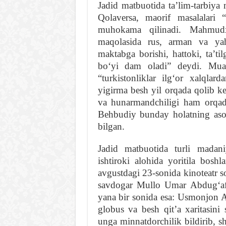
Jadid matbuotida taʼlim-tarbiy
Qolaversa, maorif masalalari 
muhokama qilinadi. Mahmudx
maqolasida rus, arman va yahu
maktabga borishi, hattoki, taʼti
boʻyi dam oladi” deydi. Muall
“turkistonliklar ilgʻor xalqla
yigirma besh yil orqada qolib ke
va hunarmandchiligi ham orqa
Behbudiy bunday holatning asos
bilgan.
Jadid matbuotida turli madani
ishtiroki alohida yoritila bosh
avgustdagi 23-sonida kinoteatr s
savdogar Mullo Umar Abdugʻaffo
yana bir sonida esa: Usmonjon 
globus va besh qitʼa xaritasini 
unga minnatdorchilik bildirib, s