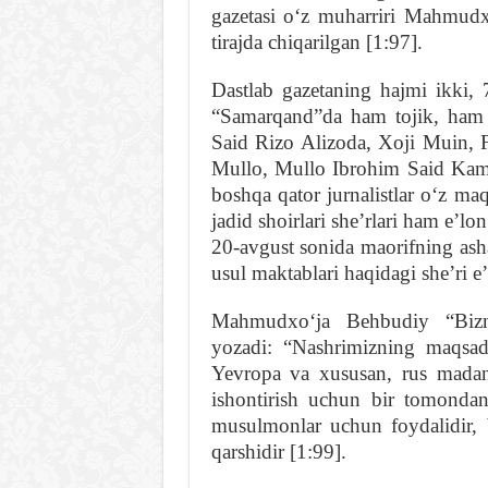
gazetasi oʻz muharriri Mahmud
tirajda chiqarilgan [1:97].
Dastlab gazetaning hajmi ikki, 
“Samarqand”da ham tojik, ham o
Said Rizo Alizoda, Xoji Muin,
Mullo, Mullo Ibrohim Said Kamol
boshqa qator jurnalistlar oʻz maq
jadid shoirlari sheʼrlari ham eʼl
20-avgust sonida maorifning asha
usul maktablari haqidagi sheʼri e
Mahmudxoʻja Behbudiy “Bizn
yozadi: “Nashrimizning maqsa
Yevropa va xususan, rus madaniy
ishontirish uchun bir tomondan
musulmonlar uchun foydalidir, 
qarshidir [1:99].