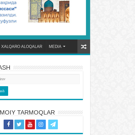
XALQARO ALOQALAR
MEDIA
ASH
TIMOIY TARMOQLAR