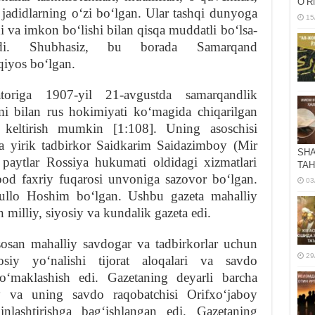
OʻR
ri jadidlarning oʻzi boʻlgan. Ular tashqi dunyoga
15
i va imkon boʻlishi bilan qisqa muddatli boʻlsa-
tdi. Shubhasiz, bu borada Samarqand
qiyos boʻlgan.
atoriga 1907-yil 21-avgustda samarqandlik
bilan rus hokimiyati koʻmagida chiqarilgan
i keltirish mumkin [1:108]. Uning asoschisi
va yirik tadbirkor Saidkarim Saidazimboy (Mir
SHA
paytlar Rossiya hukumati oldidagi xizmatlari
TAH
od faxriy fuqarosi unvoniga sazovor boʻlgan.
03
Mullo Hoshim boʻlgan. Ushbu gazeta mahalliy
n milliy, siyosiy va kundalik gazeta edi.
asosan mahalliy savdogar va tadbirkorlar uchun
29
siy yoʻnalishi tijorat aloqalari va savdo
 koʻmaklashish edi. Gazetaning deyarli barcha
y va uning savdo raqobatchisi Orifxoʻjaboy
inlashtirishga bagʻishlangan edi. Gazetaning