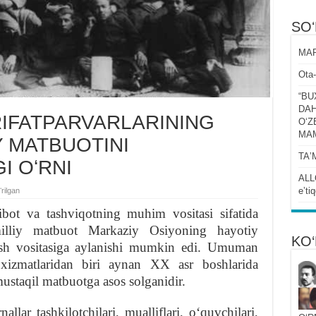
SO
MAR
Ota-
“BU
DAH
IFATPARVARLARINING
OʻZ
MA
Y MATBUOTINI
TAʼ
I OʻRNI
ALL
eʼti
rilgan
ibot va tashviqotning muhim vositasi sifatida
milliy matbuot Markaziy Osiyoning hayotiy
KO‘
sh vositasiga aylanishi mumkin edi. Umuman
y xizmatlaridan biri aynan XX asr boshlarida
staqil matbuotga asos solganidir.
lar tashkilotchilari, mualliflari, oʻquvchilari,