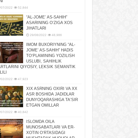
NI
/07/2022
52,844
“AL-JOMEʼ AS-SAHIH”
ASARINING OʻZIGA XOS
JIHATLARI
29/08/2022
48,986
IMOM BUXORIYNING “AL-
JOMEʼ AS-SAHIH” HADIS
TOʻPLAMINING YOZILISH
USLUBI, SAHIHLIK
RTLARINI QIYOSIY, LЕKSIK SЕMANTIK
LILI
/02/2022
47,923
XIX ASRNING OXIRI VA XX
ASR BOSHIDA JADIDLAR
DUNYOQARASHIGA TAʼSIR
ETGAN OMILLAR
/07/2022
40,842
ISLOMDA OILA
MUNOSABATLARI VA ER-
XOTIN OʻRTASIDAGI