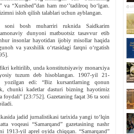
iy” va “Xurshed”dan ham moʻʼtadilroq boʻlgan.
17
izimni isloh qilish talablari uchun ayblangan.
chi soni bosh muharriri ruknida Saidkarim
zamonaviy dunyoni matbuotsiz tasavvur etib
ur insonlar hayotidan ijobiy misollar haqida
noh va yaxshilik oʻrtasidagi farqni oʻrgatish
95].
fikri keltirilib, unda konstitutsiyaviy monarxiya
yosiy tuzum deb hisoblangan. 1907-yil 21-
r yozilgan edi: “Biz kursantlarning qonun
ak, chunki kadetlar dasturi bizning hayotimiz
foydali” [23:752]. Gazetaning faqat 36 ta soni
iladi.
asida jadid jurnalistikasi tarixida yangi toʻlqin
tta voqeasi “Samarqand” gazetasining nashr
soni 1913-yil aprel oyida chiqqan. “Samarqand”