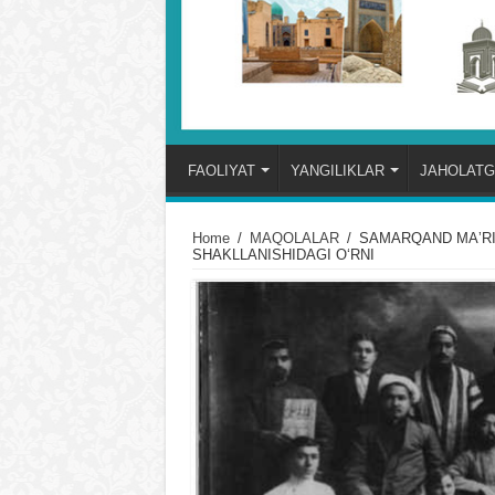
FAOLIYAT
YANGILIKLAR
JAHOLATG
Home
/
MAQOLALAR
/
SAMARQAND MAʼRI
SHAKLLANISHIDAGI OʻRNI