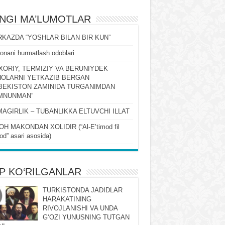
ʻNGI MA’LUMOTLAR
KAZDA “YOSHLAR BILAN BIR KUN”
onani hurmatlash odoblari
XORIY, TERMIZIY VA BERUNIYDEK
OLARNI YETKAZIB BERGAN
BEKISTON ZAMINIDA TURGANIMDAN
MNUNMAN”
MAGIRLIK – TUBANLIKKA ELTUVCHI ILLAT
OH MAKONDAN XOLIDIR (“Al-Eʼtimod fil
qod” asari asosida)
P KO‘RILGANLAR
TURKISTONDA JADIDLAR
HARAKATINING
RIVOJLANISHI VA UNDA
GʻOZI YUNUSNING TUTGAN