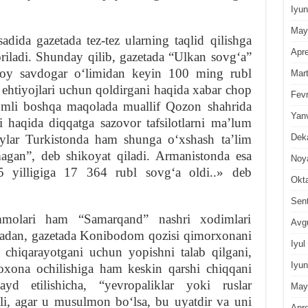
Iyun
May
adida gazetada tez-tez ularning taqlid qilishga
Apre
boriladi. Shunday qilib, gazetada “Ulkan sovgʻa”
boy savdogar oʻlimidan keyin 100 ming rubl
Mar
 ehtiyojlari uchun qoldirgani haqida xabar chop
Fevr
nomli boshqa maqolada muallif Qozon shahrida
Yan
 haqida diqqatga sazovor tafsilotlarni maʼlum
Dek
oylar Turkistonda ham shunga oʻxshash taʼlim
magan”, deb shikoyat qiladi. Armanistonda esa
Noy
5 yilligiga 17 364 rubl sovgʻa oldi..» deb
Okt
Sen
molari ham “Samarqand” nashri xodimlari
Avg
mladan, gazetada Konibodom qozisi qimorxonani
Iyul
b chiqarayotgani uchun yopishni talab qilgani,
Iyun
oxona ochilishiga ham keskin qarshi chiqqani
yd etilishicha, “yevropaliklar yoki ruslar
May
li, agar u musulmon boʻlsa, bu uyatdir va uni
Apre