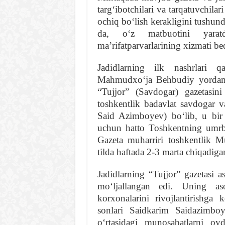
targʻibotchilari va tarqatuvchila
ochiq boʻlish kerakligini tushund
da, oʻz matbuotini yara
maʼrifatparvarlarining xizmati be
Jadidlarning ilk nashrlari q
Mahmudxoʻja Behbudiy yordami 
“Tujjor” (Savdogar) gazetasin
toshkentlik badavlat savdogar 
Said Azimboyev) boʻlib, u bir 
uchun hatto Toshkentning umrb
Gazeta muharriri toshkentlik 
tilda haftada 2-3 marta chiqadiga
Jadidlarning “Tujjor” gazetasi 
moʻljallangan edi. Uning aso
korxonalarini rivojlantirishga
sonlari Saidkarim Saidazimbo
oʻrtasidagi munosabatlarni oyd