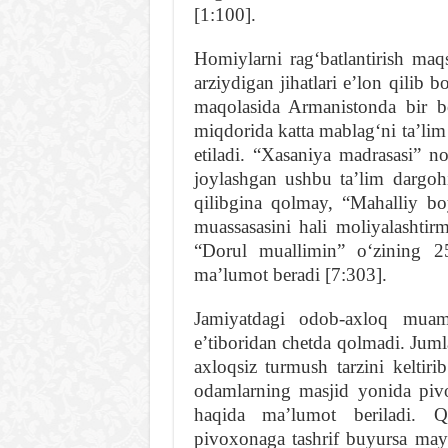
[1:100].
Homiylarni ragʻbatlantirish maqs
arziydigan jihatlari eʼlon qilib 
maqolasida Armanistonda bir 
miqdorida katta mablagʻni taʼlim
etiladi. “Xasaniya madrasasi” 
joylashgan ushbu taʼlim dargohi
qilibgina qolmay, “Mahalliy b
muassasasini hali moliyalashtir
“Dorul muallimin” oʻzining 2
maʼlumot beradi [7:303].
Jamiyatdagi odob-axloq muam
eʼtiboridan chetda qolmadi. Ju
axloqsiz turmush tarzini keltiri
odamlarning masjid yonida piv
haqida maʼlumot beriladi. Qa
pivoxonaga tashrif buyursa may