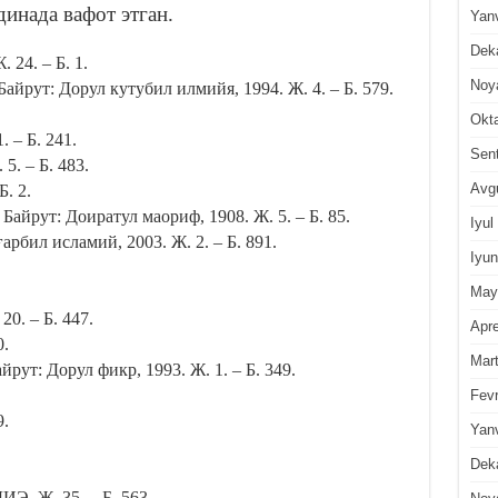
инада вафот этган.
Yan
Dek
24. – Б. 1.
Noy
йрут: Дорул кутубил илмийя, 1994. Ж. 4. – Б. 579.
Okt
 – Б. 241.
Sen
. – Б. 483.
Avg
. 2.
айрут: Доиратул маориф, 1908. Ж. 5. – Б. 85.
Iyul
арбил исламий, 2003. Ж. 2. – Б. 891.
Iyun
May
0. – Б. 447.
Apre
0.
Mar
рут: Дорул фикр, 1993. Ж. 1. – Б. 349.
Fevr
9.
Yan
Dek
Э. Ж. 35. – Б. 563.