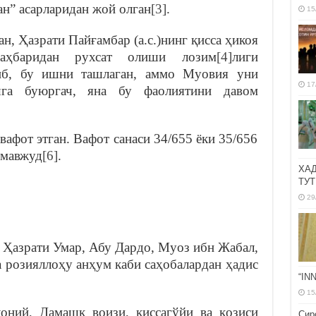
н” асарларидан жой олган
[3]
.
15
ан, Ҳазрати Пайғамбар (а.с.)нинг қисса ҳикоя
аҳбаридан рухсат олиши лозим
[4]
лиги
тиб, бу ишни ташлаган, аммо Муовия уни
17
шга буюргач, яна бу фаолиятини давом
афот этган. Вафот санаси 34/655 ёки 35/656
 мавжуд
[6]
.
ХА
ТУТ
29
. Ҳазрати Умар, Абу Дардо, Муоз ибн Жабал,
 розияллоҳу анҳум каби саҳобалардан ҳадис
“IN
15
ний, Дамашқ воизи, қиссагўйи ва қозиси
Сир