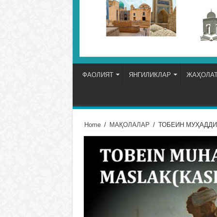
ФАОЛИЯТ
ЯНГИЛИКЛАР
ЖАҲОЛАТ
Home
/
МАҚОЛАЛАР
/
ТОБЕИН МУҲАДДИ