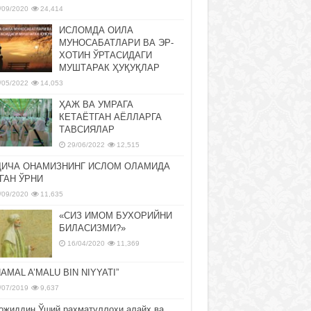
/09/2020
24,414
ИСЛОМДА ОИЛА
МУНОСАБАТЛАРИ ВА ЭР-
ХОТИН ЎРТАСИДАГИ
МУШТАРАК ҲУҚУҚЛАР
/05/2022
14,053
ҲАЖ ВА УМРАГА
КЕТАЁТГАН АЁЛЛАРГА
ТАВСИЯЛАР
29/06/2022
12,515
ДИЧА ОНАМИЗНИНГ ИСЛОМ ОЛАМИДА
ГАН ЎРНИ
/09/2020
11,635
«СИЗ ИМОМ БУХОРИЙНИ
БИЛАСИЗМИ?»
16/04/2020
11,369
NAMAL A’MALU BIN NIYYATI”
/07/2019
9,637
ожиддин Ўший раҳматуллоҳи алайҳ ва