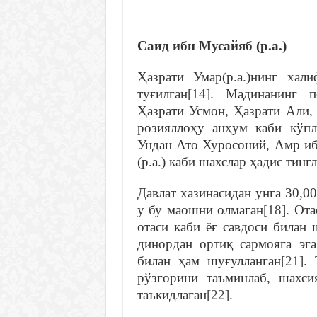
Саид ибн Мусайяб (р.а.)
Ҳазрати Умар(р.а.)нинг хал
туғилган
[14]
. Мадинанинг п
Ҳазрати Усмон, Ҳазрати Али,
розияллоҳу анҳум каби кўпл
Ундан Ато Хуросоний, Амр иб
(р.а.) каби шахслар ҳадис тинг
Давлат хазинасидан унга 30,0
у бу маошни олмаган
[18]
. От
отаси каби ёғ савдоси билан 
динордан ортиқ сармояга эга
билан ҳам шуғулланган
[21]
.
рўзғорини таъминлаб, шахс
таъкидлаган
[22]
.