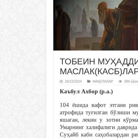
ТОБЕИН МУҲАДД
МАСЛАК(КАСБ)ЛА
26/12/2024
МАҚОЛАЛАР
895 кўри
Каъбул Ахбор (р.а.)
104 ёшида вафот этгани рив
атрофида туғилган бўлиши м
яшаган, лекин у зотни кўрма
Умарнинг халифалиги даврида
Суҳайб каби саҳобалардан ри