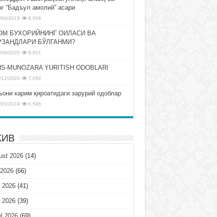
нг “Бадъул амолий” асари
/04/2019
8,506
ОМ БУХОРИЙНИНГ ОИЛАСИ ВА
РЗАНДЛАРИ БЎЛГАНМИ?
/08/2020
8,001
S-MUNOZARA YURITISH ODOBLARI
/12/2020
7,092
ъони карим қироатидаги зарурий одоблар
/03/2019
6,586
ХИВ
ust 2026
(14)
 2026
(66)
 2026
(41)
 2026
(39)
l 2026
(69)