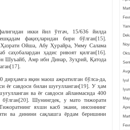
Mar
Fevr
Yan
ифалигидан икки йил ўтгач, 15/636 йилда
Dek
ешқадам фақиҳларидан бири бўлган
[15]
.
Noy
 Ҳазрати Ойша, Абу Ҳурайра, Умму Салама
аб саҳобалардан ҳадис ривоят қилган
[16]
.
Okt
н Шуъайб, Амр ибн Динар, Зуҳрий, Қатода
Sen
лаган
[17]
.
Avg
00 дирҳамга яқин маош ажратилган бўлса-да,
Iyul
аси ёғ савдоси билан шуғулланган
[19]
. У ҳам
Iyun
шуғулланган ва ёғ савдоси айланмасида 400
May
 бўлган
[20]
. Шунингдек, у мато тижорати
 Тижоратнинг яхши касб экани, инсоннинг
Apre
ияти ва динини сақлашга ёрдам беришини
Mar
Fevr