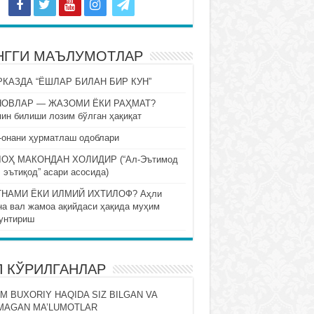
НГГИ МАЪЛУМОТЛАР
КАЗДА “ЁШЛАР БИЛАН БИР КУН”
НОВЛАР — ЖАЗОМИ ЁКИ РАҲМАТ?
ин билиши лозим бўлган ҳақиқат
-онани ҳурматлаш одоблари
ОҲ МАКОНДАН ХОЛИДИР (“Ал-Эътимод
 эътиқод” асари асосида)
НАМИ ЁКИ ИЛМИЙ ИХТИЛОФ? Аҳли
на вал жамоа ақийдаси ҳақида муҳим
унтириш
П КЎРИЛГАНЛАР
M BUXORIY HAQIDA SIZ BILGAN VA
MAGAN MA’LUMOTLAR