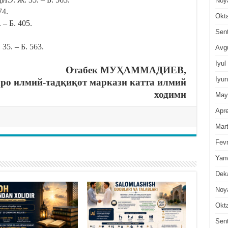
Noy
74.
Okt
– Б. 405.
Sen
5. – Б. 563.
Avg
Iyul
Отабек МУҲАММАДИЕВ,
Iyun
ро илмий-тадқиқот маркази катта илмий
ходими
May
Apre
Mar
Fevr
Yan
Dek
Noy
Okt
Sen