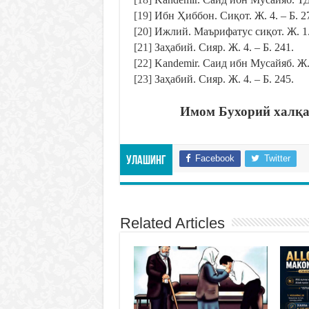
[19]
Ибн Ҳиббон. Сиқот. Ж. 4. – Б. 2
[20]
Ижлий. Маърифатус сиқот. Ж. 1. 
[21]
Заҳабий. Сияр. Ж. 4. – Б. 241.
[22]
Kandemir. Саид ибн Мусайяб. Ж. 3
[23]
Заҳабий. Сияр. Ж. 4. – Б. 245.
Имом Бухорий халқа
Facebook
Twitter
Улашинг
Related Articles