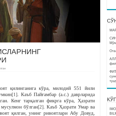
СЎ
МАР
СИ
Мўм
ИСЛАРНИНГ
Ота
РИ
АЛЛ
фил
лган
ФИТ
сун
туш
оят қилинганига кўра, милодий 551 йили
умкин
[1]
. Каъб Пайғамбар (а.с.) даврларида
КЎ
ган. Кенг тарқалган фикрга кўра, Ҳазрати
 мусулмон бўлган
[2]
. Каъб Ҳазрати Умар ва
IMO
воят қилган, унинг ривоятлари Абу Довуд,
BIL