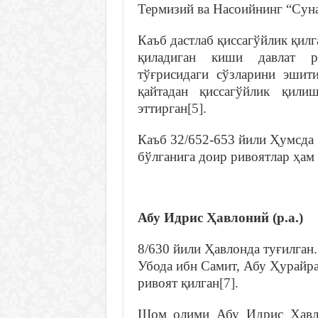
Термизий ва Насоийнинг “Суна
Каъб дастлаб қиссагўйлик қилг
қиладиган киши давлат р
тўғрисидаги сўзларини эши
қайтадан қиссагўйлик қили
эттирган
[5]
.
Каъб 32/652-653 йили Ҳумсда в
бўлганига доир ривоятлар ҳам
Абу Идрис Ҳавлоний (р.а.)
8/630 йили Ҳавлонда туғилган
Убода ибн Самит, Абу Ҳурайра
ривоят қилган
[7]
.
Шом олими Абу Идрис Ҳавло