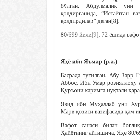
бўлган. Абдулмалик уни қ
қолдирганида, “Истаётган в
қолдирдилар” деган
[8]
.
80/699 йили
[9]
, 72 ёшида вафот
Яҳё ибн Яъмар (р.а.)
Басрада туғилган. Абу Зарр 
Аббос, Ибн Умар розияллоҳу а
Қуръони каримга нуқтали ҳара
Язид ибн Муҳаллаб уни Хуро
Марв қозиси вазифасида ҳам и
Вафот санаси билан боғли
Ҳайётнинг айтишича, Яҳё 80/69