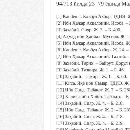
94/713 йилда
[23]
79 ёшида Мад
[1]
Kandemir. Каъбул Ахбор. ТДИЭ. Ж. 
[2]
Ибн Ҳажар Асқалоний. Исоба. – Ба
[3]
Заҳабий. Сияр. Ж. 3. – Б. 490.
[4]
Аҳмад ибн Ҳанбал. Муснад. Ж. 11.
[5]
Ибн Ҳажар Асқалоний. Исоба. Ж. 5
[6]
Kandemir. Каъбул Ахбор. Ж. 24. – Б
[7]
Ибн Ҳажар Асқалоний. Таҳзиб. – Б
[8]
Заҳабий. Тарих. – Байрут: Дорул ғ
[9]
Заҳабий. Тазкира. Ж. 1. – Б. 46.
[10]
Заҳабий. Тазкира. Ж. 1. – Б. 60.
[11]
Kirca. Яҳё ибн Яъмар. ТДИЭ. Ж. 2
[12]
Ибн Саъд. Табақот. Ж. 7. – Б. 26
[13]
Халифа ибн Хайёт. Табақот. – Бай
[14]
Заҳабий. Сияр. Ж. 4. – Б. 218.
[15]
Ибн Саъд. Табақот. Ж. 2. – Б. 28
[16]
Заҳабий. Сияр. Ж. 4. – Б. 218.
[17]
Заҳабий. Сияр. Ж. 4. – Б. 219.
[18]
Kandemir. Саид ибн Мусайяб. ТДИ