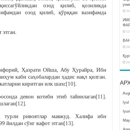
уни
иссагўйликдан озод қилиб, қозиликда
23
азифамдан озод қилиб, қўрққан вазифамда
ИМ
ФА
 этган.
12
BAH
29
Қур
20
Ғифорий, Ҳазрати Ойша, Абу Ҳурайра, Ибн
нҳум каби саҳобалардан ҳадис нақл қилган.
АР
катларни киритган илк шахс
[10]
.
Avg
сонда девон котиби этиб тайинлаган
[11]
.
Iyul
шлаган
[12]
.
Iyun
қ турли ривоятлар мавжуд. Халифа ибн
May
9 йилдан сўнг вафот этган
[13]
.
Apre