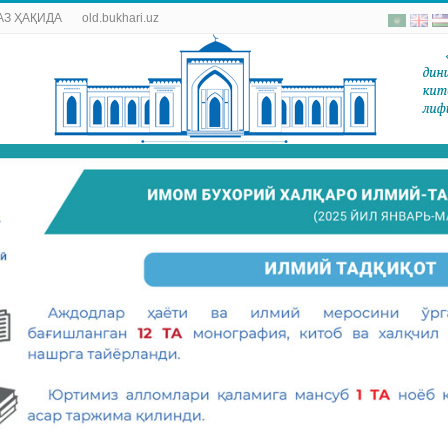
АЗ ҲАҚИДА
old.bukhari.uz