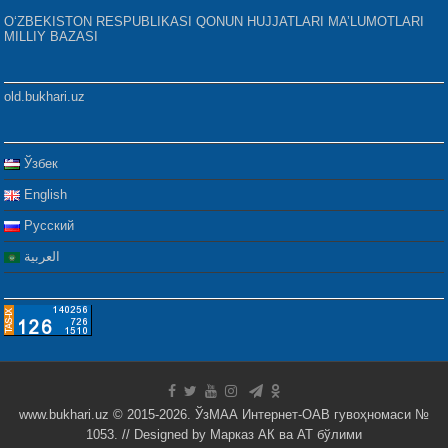
O‘ZBEKISTON RESPUBLIKASI QONUN HUJJATLARI MA’LUMOTLARI
MILLIY BAZASI
old.bukhari.uz
Ўзбек
English
Русский
العربية
www.bukhari.uz © 2015-2026. ЎзМАА Интернет-ОАВ гувоҳномаси №
1053. // Designed by
Марказ АК ва АТ бўлими