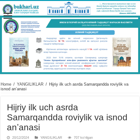
Home
/
YANGILIKLAR
/
Hijriy ilk uch asrda Samarqandda roviylik va
isnod anʼanasi
Hijriy ilk uch asrda
Samarqandda roviylik va isnod
anʼanasi
20/12/2024
YANGILIKLAR
707 koʻrilgan