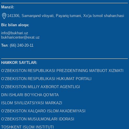
Manzil:
141306, Samarqand viloyati, Payariq tumani, Xo‘ja Ismoil shaharchasi
Biz bilan aloqa:
info@bukhari.uz
bukharicenter
@exat.uz
Тел
: (66) 240-20-11
HAMKOR SAYTLAR:
O‘ZBEKISTON RESPUBLIKASI PREZIDENTINING MATBUOT XIZMATI
O‘ZBEKISTON RESPUBLIKASI HUKUMAT PORTALI
O‘ZBEKISTON MILLIY AXBOROT AGENTLIGI
DIN ISHLARI BO‘YICHA QO‘MITA
ISLOM SIVILIZATSIYASI MARKAZI
O‘ZBEKISTON XALQARO ISLOM AKADEMIYASI
O‘ZBEKISTON MUSULMONLARI IDORASI
TOSHKENT ISLOM INSTITUTI