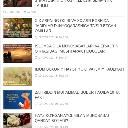
SHARTLARINI QIYOSIY, LЕKSIK SЕMANTIK
TAHLILI
03/02/2022
47,936
XIX ASRNING OXIRI VA XX ASR BOSHIDA
JADIDLAR DUNYOQARASHIGA TAʼSIR ETGAN
OMILLAR
29/07/2022
40,850
ISLOMDA OILA MUNOSABATLARI VA ER-XOTIN
OʻRTASIDAGI MUSHTARAK HUQUQLAR
17/05/2022
39,457
IMOM BUXORIY HAYOT YOʻLI VA ILMIY FAOLIYATI
15/11/2022
36,395
ZAHIRIDDIN MUHAMMAD BOBUR HAQIDA 10 TA
FAKT
14/02/2022
34,760
HAYZ KOʻRGAN AYOL BILAN MUNOSABAT
QANDAY BOʻLADI?
18/05/2023
33,449