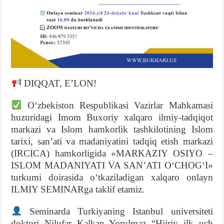
DIQQAT, E’LON!
Oʻzbekiston Respublikasi Vazirlar Mahkamasi
huzuridagi Imom Buxoriy xalqaro ilmiy-tadqiqot
markazi va Islom hamkorlik tashkilotining Islom
tarixi, san’ati va madaniyatini tadqiq etish markazi
(IRCICA) hamkorligida «MARKAZIY OSIYO –
ISLOM MADANIYATI VA SANʼATI OʻCHOGʻI»
turkumi doirasida oʻtkaziladigan xalqaro onlayn
ILMIY SEMINARga taklif etamiz.
Seminarda Turkiyaning Istanbul universiteti
doktori Nilufar Kalkan Yorulmaz “Hijriy ilk uch