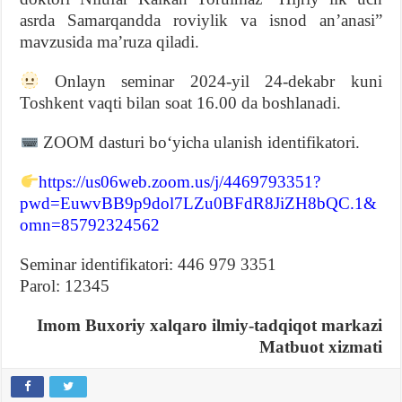
asrda Samarqandda roviylik va isnod anʼanasi”
mavzusida ma’ruza qiladi.
Onlayn seminar 2024-yil 24-dekabr kuni
Toshkent vaqti bilan soat 16.00 da boshlanadi.
ZOOM dasturi bo‘yicha ulanish identifikatori.
https://us06web.zoom.us/j/4469793351?
pwd=EuwvBB9p9dol7LZu0BFdR8JiZH8bQC.1&
omn=85792324562
Seminar identifikatori: 446 979 3351
Parol: 12345
Imom Buxoriy xalqaro ilmiy-tadqiqot markazi
Matbuot xizmati