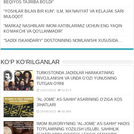
BEQIYOS TAJRIBA BOʻLDI”
“YOSHLAR BILAN BIR KUN”: ILM, MAʼNAVIYAT VA KELAJAK SARI
MULOQOT
“MARKAZ NASHRLARI IMOM-XATIBLARIMIZ UCHUN ENG YAQIN
KOʻMAKCHI VA QOʻLLANMADIR”
“SADDI ISKANDARIY” DOSTONINING NOMLANISHI XUSUSIDA…
KO‘P KO‘RILGANLAR
TURKISTONDA JADIDLAR HARAKATINING
RIVOJLANISHI VA UNDA GʻOZI YUNUSNING
TUTGAN OʻRNI
15/07/2022
52,873
“AL-JOMEʼ AS-SAHIH” ASARINING OʻZIGA XOS
JIHATLARI
29/08/2022
48,998
IMOM BUXORIYNING “AL-JOMEʼ AS-SAHIH” HADIS
TOʻPLAMINING YOZILISH USLUBI, SAHIHLIK