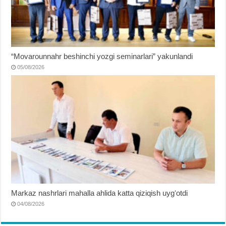
“Movarounnahr beshinchi yozgi seminarlari” yakunlandi
05/08/2026
Markaz nashrlari mahalla ahlida katta qiziqish uygʻotdi
04/08/2026