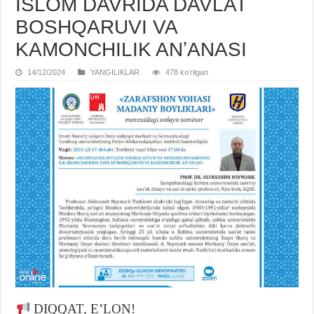
ISLOM DAVRIDA DAVLAT
BOSHQARUVI VA
KAMONCHILIK ANʼANASI
14/12/2024
YANGILIKLAR
478 koʻrilgan
DIQQAT, E’LON!