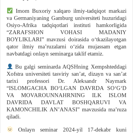
Imom Buxoriy xalqaro ilmiy-tadqiqot markazi
va Germaniyaning Gamburg universiteti huzuridagi
Osiyo-Afrika tadqiqotlari instituti hamkorligida
“ZARAFSHON VOHASI MADANIY
BOYLIKLARI” mavzusi doirasida o‘tkazilayotgan
qator ilmiy ma’ruzalarni o‘zida mujassam etgan
navbatdagi onlayn seminarga taklif etamiz.
Bu galgi seminarda AQSHning Xempshteddagi
Xofstra universiteti tasviriy sanʼat, dizayn va sanʼat
tarixi professori Dr. Aleksandr Naymark
“ISLOMGACHA BOʻLGAN DAVRDA SOʻGʻD
VA MOVAROUNNAHRNING ILK ISLOM
DAVRIDA DAVLAT BOSHQARUVI VA
KAMONCHILIK ANʼANASI” mavzusida ma’ruza
qiladi.
Onlayn seminar 2024-yil 17-dekabr kuni