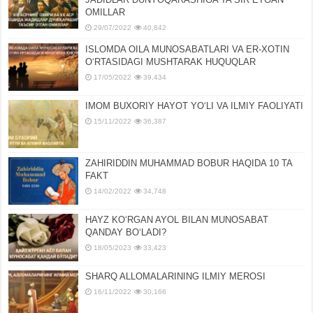
OMILLAR
29/07/2022
40,842
ISLOMDA OILA MUNOSABATLARI VA ER-XOTIN
OʻRTASIDAGI MUSHTARAK HUQUQLAR
17/05/2022
39,434
IMOM BUXORIY HAYOT YOʻLI VA ILMIY FAOLIYATI
15/11/2022
36,387
ZAHIRIDDIN MUHAMMAD BOBUR HAQIDA 10 TA
FAKT
14/02/2022
34,748
HAYZ KOʻRGAN AYOL BILAN MUNOSABAT
QANDAY BOʻLADI?
18/05/2023
33,423
SHARQ ALLOMALARINING ILMIY MEROSI
16/11/2022
30,166