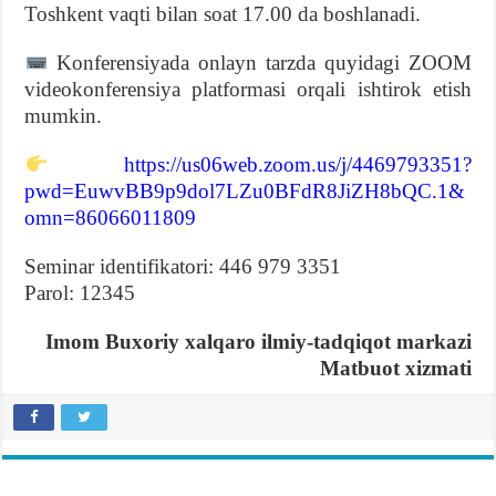
Toshkent vaqti bilan soat 17.00 da boshlanadi.
Konferensiyada onlayn tarzda quyidagi ZOOM
videokonferensiya platformasi orqali ishtirok etish
mumkin.
https://us06web.zoom.us/j/4469793351?
pwd=EuwvBB9p9dol7LZu0BFdR8JiZH8bQC.1&
omn=86066011809
Seminar identifikatori: 446 979 3351
Parol: 12345
Imom Buxoriy xalqaro ilmiy-tadqiqot markazi
Matbuot xizmati