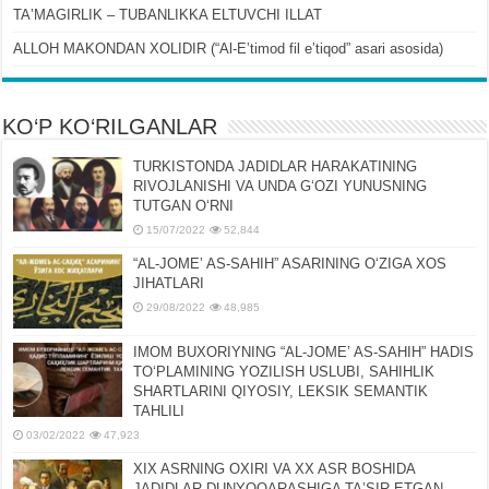
TAʼMAGIRLIK – TUBANLIKKA ELTUVCHI ILLAT
ALLOH MAKONDAN XOLIDIR (“Al-Eʼtimod fil eʼtiqod” asari asosida)
KO‘P KO‘RILGANLAR
TURKISTONDA JADIDLAR HARAKATINING
RIVOJLANISHI VA UNDA GʻOZI YUNUSNING
TUTGAN OʻRNI
15/07/2022
52,844
“AL-JOMEʼ AS-SAHIH” ASARINING OʻZIGA XOS
JIHATLARI
29/08/2022
48,985
IMOM BUXORIYNING “AL-JOMEʼ AS-SAHIH” HADIS
TOʻPLAMINING YOZILISH USLUBI, SAHIHLIK
SHARTLARINI QIYOSIY, LЕKSIK SЕMANTIK
TAHLILI
03/02/2022
47,923
XIX ASRNING OXIRI VA XX ASR BOSHIDA
JADIDLAR DUNYOQARASHIGA TAʼSIR ETGAN