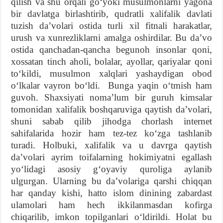
qilish va shu orqali goʻyoki musulmonlarni yagona
bir davlatga birlashtirib, qudratli xalifalik davlati
tuzish daʼvolari ostida turli xil fitnali harakatlar,
urush va xunrezliklarni amalga oshirdilar. Bu daʼvo
ostida qanchadan-qancha begunoh insonlar qoni,
xossatan tinch aholi, bolalar, ayollar, qariyalar qoni
toʻkildi, musulmon xalqlari yashaydigan obod
oʻlkalar vayron boʻldi. Bunga yaqin oʻtmish ham
guvoh. Shaxsiyati nomaʼlum bir guruh kimsalar
tomonidan xalifalik boshqaruviga qaytish daʼvolari,
shuni sabab qilib jihodga chorlash internet
sahifalarida hozir ham tez-tez koʻzga tashlanib
turadi. Holbuki, xalifalik va u davrga qaytish
daʼvolari ayrim toifalarning hokimiyatni egallash
yoʻlidagi asosiy gʻoyaviy quroliga aylanib
ulgurgan. Ularning bu daʼvolariga qarshi chiqqan
har qanday kishi, hatto islom dinining zabardast
ulamolari ham hech ikkilanmasdan kofirga
chiqarilib, imkon topilganlari oʻldirildi. Holat bu