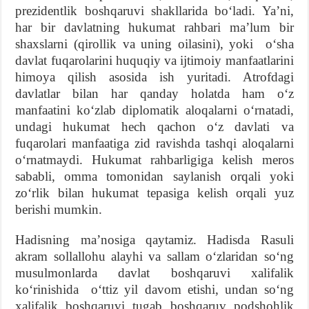
prezidentlik boshqaruvi shakllarida boʻladi. Yaʼni,
har bir davlatning hukumat rahbari maʼlum bir
shaxslarni (qirollik va uning oilasini), yoki oʻsha
davlat fuqarolarini huquqiy va ijtimoiy manfaatlarini
himoya qilish asosida ish yuritadi. Atrofdagi
davlatlar bilan har qanday holatda ham oʻz
manfaatini koʻzlab diplomatik aloqalarni oʻrnatadi,
undagi hukumat hech qachon oʻz davlati va
fuqarolari manfaatiga zid ravishda tashqi aloqalarni
oʻrnatmaydi. Hukumat rahbarligiga kelish meros
sababli, omma tomonidan saylanish orqali yoki
zoʻrlik bilan hukumat tepasiga kelish orqali yuz
berishi mumkin.
Hadisning maʼnosiga qaytamiz. Hadisda Rasuli
akram sollallohu alayhi va sallam oʻzlaridan soʻng
musulmonlarda davlat boshqaruvi xalifalik
koʻrinishida oʻttiz yil davom etishi, undan soʻng
xalifalik boshqaruvi tugab boshqaruv podshohlik