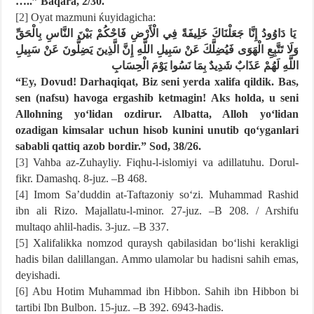
…..” Baqara, 2/30.
[2]
Oyat mazmuni ќuyidagicha:
يَا دَاوُودُ إِنَّا جَعَلْنَاكَ خَلِيفَةً فِي الْأَرْضِ فَاحْكُمْ بَيْنَ النَّاسِ بِالْحَقِّ
وَلَا تَتَّبِعِ الْهَوَى فَيُضِلَّكَ عَنْ سَبِيلِ اللَّهِ إِنَّ الَّذِينَ يَضِلُّونَ عَنْ سَبِيلِ
اللَّهِ لَهُمْ عَذَابٌ شَدِيدٌ بِمَا نَسُوا يَوْمَ الْحِسَابِ
“Ey, Dovud! Darhaqiqat, Biz seni yerda xalifa qildik. Bas,
sen (nafsu) havoga ergashib ketmagin! Aks holda, u seni
Allohning yoʻlidan ozdirur. Albatta, Alloh yoʻlidan
ozadigan kimsalar uchun hisob kunini unutib qoʻyganlari
sababli qattiq azob bordir.” Sod, 38/26.
[3]
Vahba az-Zuhayliy. Fiqhu-l-islomiyi va adillatuhu. Dorul-
fikr. Damashq. 8-juz. –B 468.
[4]
Imom Saʼduddin at-Taftazoniy soʻzi. Muhammad Rashid
ibn ali Rizo. Majallatu-l-minor. 27-juz. –B 208. / Arshifu
multaqo ahlil-hadis. 3-juz. –B 337.
[5]
Xalifalikka nomzod quraysh qabilasidan boʻlishi kerakligi
hadis bilan dalillangan. Ammo ulamolar bu hadisni sahih emas,
deyishadi.
[6]
Abu Hotim Muhammad ibn Hibbon. Sahih ibn Hibbon bi
tartibi Ibn Bulbon. 15-juz. –B 392. 6943-hadis.