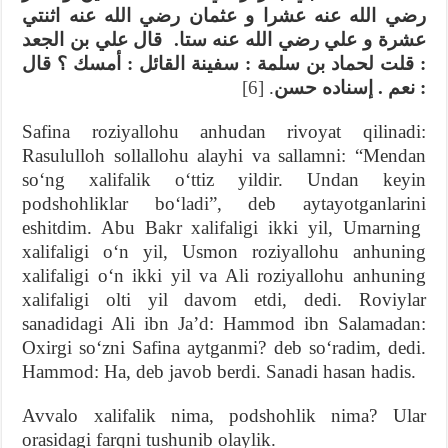
رضي الله عنه عشرا و عثمان رضي الله عنه اثنتي
عشرة و علي رضي الله عنه ستا. قال علي بن الجعد
: قلت لحماد بن سلمة : سفينة القائل : أمسك ؟ قال
[6]
.
: نعم . إسناده حسن
Safina roziyallohu anhudan rivoyat qilinadi:
Rasululloh sollallohu alayhi va sallamni: “Mendan
soʻng xalifalik oʻttiz yildir. Undan keyin
podshohliklar boʻladi”, deb aytayotganlarini
eshitdim. Abu Bakr xalifaligi ikki yil, Umarning
xalifaligi oʻn yil, Usmon roziyallohu anhuning
xalifaligi oʻn ikki yil va Ali roziyallohu anhuning
xalifaligi olti yil davom etdi, dedi. Roviylar
sanadidagi Ali ibn Jaʼd: Hammod ibn Salamadan:
Oxirgi soʻzni Safina aytganmi? deb soʻradim, dedi.
Hammod: Ha, deb javob berdi. Sanadi hasan hadis.
Avvalo xalifalik nima, podshohlik nima? Ular
orasidagi farqni tushunib olaylik.