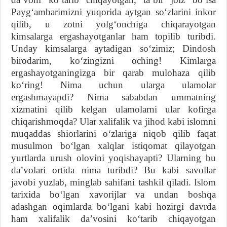
Paygʻambarimizni yuqorida aytgan soʻzlarini inkor
qilib, u zotni yolgʻonchiga chiqarayotgan
kimsalarga ergashayotganlar ham topilib turibdi.
Unday kimsalarga aytadigan soʻzimiz; Dindosh
birodarim, koʻzingizni oching! Kimlarga
ergashayotganingizga bir qarab mulohaza qilib
koʻring! Nima uchun ularga ulamolar
ergashmayapdi? Nima sababdan ummatning
xizmatini qilib kelgan ulamolarni ular kofirga
chiqarishmoqda? Ular xalifalik va jihod kabi islomni
muqaddas shiorlarini oʻzlariga niqob qilib faqat
musulmon boʻlgan xalqlar istiqomat qilayotgan
yurtlarda urush olovini yoqishayapti? Ularning bu
daʼvolari ortida nima turibdi? Bu kabi savollar
javobi yuzlab, minglab sahifani tashkil qiladi. Islom
tarixida boʻlgan xavorijlar va undan boshqa
adashgan oqimlarda boʻlgani kabi hozirgi davrda
ham xalifalik daʼvosini koʻtarib chiqayotgan