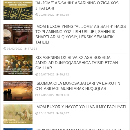
“AL-JOMEʼ AS-SAHIH” ASARINING OʻZIGA XOS
JIHATLARI
29/08/2022
48,985
IMOM BUXORIYNING “AL-JOMEʼ AS-SAHIH” HADIS
TOʻPLAMINING YOZILISH USLUBI, SAHIHLIK
SHARTLARINI QIYOSIY, LЕKSIK SЕMANTIK
TAHLILI
03/02/2022
47,923
XIX ASRNING OXIRI VA XX ASR BOSHIDA
JADIDLAR DUNYOQARASHIGA TAʼSIR ETGAN
OMILLAR
29/07/2022
40,842
ISLOMDA OILA MUNOSABATLARI VA ER-XOTIN
OʻRTASIDAGI MUSHTARAK HUQUQLAR
17/05/2022
39,433
IMOM BUXORIY HAYOT YOʻLI VA ILMIY FAOLIYATI
15/11/2022
36,387