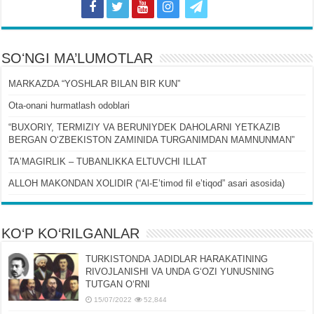
SOʻNGI MA’LUMOTLAR
MARKAZDA “YOSHLAR BILAN BIR KUN”
Ota-onani hurmatlash odoblari
“BUXORIY, TERMIZIY VA BERUNIYDEK DAHOLARNI YETKAZIB
BERGAN OʻZBEKISTON ZAMINIDA TURGANIMDAN MAMNUNMAN”
TAʼMAGIRLIK – TUBANLIKKA ELTUVCHI ILLAT
ALLOH MAKONDAN XOLIDIR (“Al-Eʼtimod fil eʼtiqod” asari asosida)
KO‘P KO‘RILGANLAR
TURKISTONDA JADIDLAR HARAKATINING
RIVOJLANISHI VA UNDA GʻOZI YUNUSNING
TUTGAN OʻRNI
15/07/2022
52,844