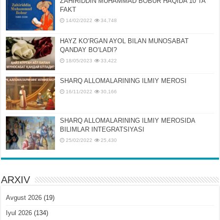
ZAHIRIDDIN MUHAMMAD BOBUR HAQIDA 10 TA
FAKT
14/02/2022
34,748
HAYZ KOʻRGAN AYOL BILAN MUNOSABAT
QANDAY BOʻLADI?
18/05/2023
33,422
SHARQ ALLOMALARINING ILMIY MEROSI
16/11/2022
30,166
SHARQ ALLOMALARINING ILMIY MЕROSIDA
BILIMLAR INTЕGRATSIYASI
25/02/2022
25,430
ARXIV
Avgust 2026
(19)
Iyul 2026
(134)