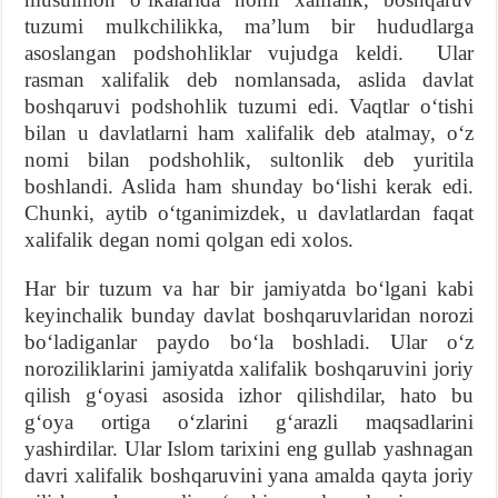
tuzumi mulkchilikka, maʼlum bir hududlarga
asoslangan podshohliklar vujudga keldi. Ular
rasman xalifalik deb nomlansada, aslida davlat
boshqaruvi podshohlik tuzumi edi. Vaqtlar oʻtishi
bilan u davlatlarni ham xalifalik deb atalmay, oʻz
nomi bilan podshohlik, sultonlik deb yuritila
boshlandi. Aslida ham shunday boʻlishi kerak edi.
Chunki, aytib oʻtganimizdek, u davlatlardan faqat
xalifalik degan nomi qolgan edi xolos.
Har bir tuzum va har bir jamiyatda boʻlgani kabi
keyinchalik bunday davlat boshqaruvlaridan norozi
boʻladiganlar paydo boʻla boshladi. Ular oʻz
noroziliklarini jamiyatda xalifalik boshqaruvini joriy
qilish gʻoyasi asosida izhor qilishdilar, hato bu
gʻoya ortiga oʻzlarini gʻarazli maqsadlarini
yashirdilar. Ular Islom tarixini eng gullab yashnagan
davri xalifalik boshqaruvini yana amalda qayta joriy