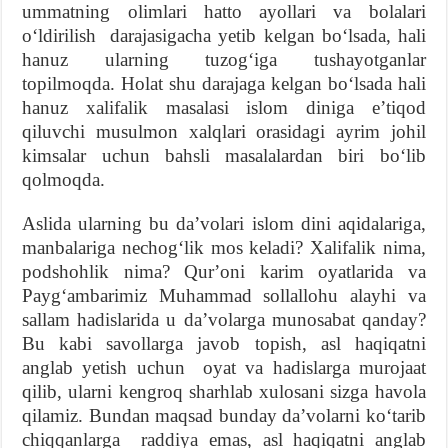
ummatning olimlari hatto ayollari va bolalari
oʻldirilish darajasigacha yetib kelgan boʻlsada, hali
hanuz ularning tuzogʻiga tushayotganlar
topilmoqda. Holat shu darajaga kelgan boʻlsada hali
hanuz xalifalik masalasi islom diniga eʼtiqod
qiluvchi musulmon xalqlari orasidagi ayrim johil
kimsalar uchun bahsli masalalardan biri boʻlib
qolmoqda.
Aslida ularning bu daʼvolari islom dini aqidalariga,
manbalariga nechogʻlik mos keladi? Xalifalik nima,
podshohlik nima? Qurʼoni karim oyatlarida va
Paygʻambarimiz Muhammad sollallohu alayhi va
sallam hadislarida u daʼvolarga munosabat qanday?
Bu kabi savollarga javob topish, asl haqiqatni
anglab yetish uchun oyat va hadislarga murojaat
qilib, ularni kengroq sharhlab xulosani sizga havola
qilamiz. Bundan maqsad bunday daʼvolarni koʻtarib
chiqqanlarga raddiya emas, asl haqiqatni anglab