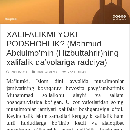
XALIFALIKMI YOKI
PODSHOHLIK? (Mahmud
Abdulmoʻmin (Hizbuttahrir)ning
xalifalik daʼvolariga raddiya)
29/11/2024
MAQOLALAR
753 koʻrilgan
Maʼlumki, Islom dini avvalida musulmonlar
jamiyatining boshqaruvi bevosita paygʻambarimiz
Muhammad sollallohu alayhi va sallam
boshqaruvlarida boʻlgan. U zot vafotlaridan soʻng
musulmonlar jamiyati xalifalar boshqaruviga oʻtdi.
Keyinchalik Islom sarhadlari kengayib xalifalik ham
turli hududlarga boʻlinib ketdi va alaloqibat
musulmon oʻlkalarida nomi xalifalik, boshqaruv