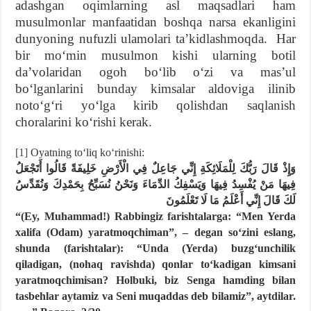
adashgan oqimlarning asl maqsadlari ham
musulmonlar manfaatidan boshqa narsa ekanligini
dunyoning nufuzli ulamolari taʼkidlashmoqda. Har
bir moʻmin musulmon kishi ularning botil
daʼvolaridan ogoh boʻlib oʻzi va masʼul
boʻlganlarini bunday kimsalar aldoviga ilinib
notoʻgʻri yoʻlga kirib qolishdan saqlanish
choralarini koʻrishi kerak.
[1]
Oyatning toʻliq koʻrinishi:
وَإِذْ قَالَ رَبُّكَ لِلْمَلَائِكَةِ إِنِّي جَاعِلٌ فِي الْأَرْضِ خَلِيفَةً قَالُوا أَتَجْعَلُ
فِيهَا مَنْ يُفْسِدُ فِيهَا وَيَسْفِكُ الدِّمَاءَ وَنَحْنُ نُسَبِّحُ بِحَمْدِكَ وَنُقَدِّسُ
لَكَ قَالَ إِنِّي أَعْلَمُ مَا لَا تَعْلَمُونَ
“(Ey, Muhammad!) Rabbingiz farishtalarga: “Men Yerda
xalifa (Odam) yaratmoqchiman”, – degan soʻzini eslang,
shunda (farishtalar): “Unda (Yerda) buzgʻunchilik
qiladigan, (nohaq ravishda) qonlar toʻkadigan kimsani
yaratmoqchimisan? Holbuki, biz Senga hamding bilan
tasbehlar aytamiz va Seni muqaddas deb bilamiz”, aytdilar.