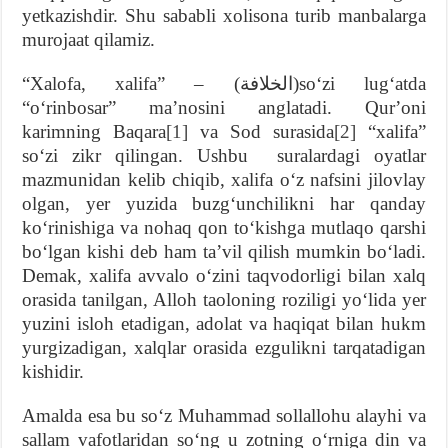
yetkazishdir. Shu sababli xolisona turib manbalarga
murojaat qilamiz.
“Xalofa, xalifa” – (الخلافة)soʻzi lugʻatda
“oʻrinbosar” maʼnosini anglatadi. Qurʼoni
karimning Baqara
[1]
va Sod surasida
[2]
“xalifa”
soʻzi zikr qilingan. Ushbu suralardagi oyatlar
mazmunidan kelib chiqib, xalifa oʻz nafsini jilovlay
olgan, yer yuzida buzgʻunchilikni har qanday
koʻrinishiga va nohaq qon toʻkishga mutlaqo qarshi
boʻlgan kishi deb ham taʼvil qilish mumkin boʻladi.
Demak, xalifa avvalo oʻzini taqvodorligi bilan xalq
orasida tanilgan, Alloh taoloning roziligi yoʻlida yer
yuzini isloh etadigan, adolat va haqiqat bilan hukm
yurgizadigan, xalqlar orasida ezgulikni tarqatadigan
kishidir.
Amalda esa bu soʻz Muhammad sollallohu alayhi va
sallam vafotlaridan soʻng u zotning oʻrniga din va