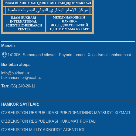
Manzil:
141306, Samarqand viloyati, Payariq tumani, Xo‘ja Ismoil shaharchasi
Biz bilan aloqa:
info@bukhari.uz
bukharicenter
@exat.uz
Тел
: (66) 240-20-11
HAMKOR SAYTLAR:
O‘ZBEKISTON RESPUBLIKASI PREZIDENTINING MATBUOT XIZMATI
O‘ZBEKISTON RESPUBLIKASI HUKUMAT PORTALI
O‘ZBEKISTON MILLIY AXBOROT AGENTLIGI