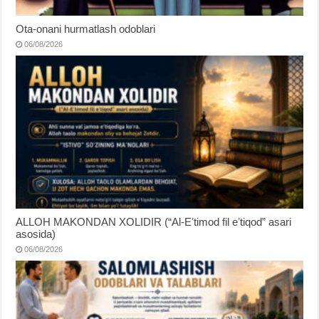
Ota-onani hurmatlash odoblari
06/08/2026
ALLOH MAKONDAN XOLIDIR (“Al-Eʼtimod fil eʼtiqod” asari
asosida)
06/08/2026