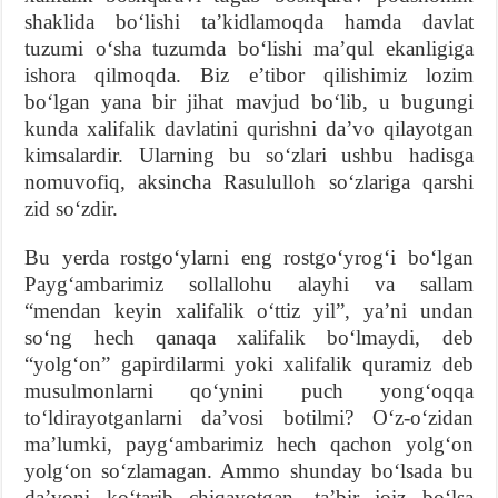
shaklida boʻlishi taʼkidlamoqda hamda davlat
tuzumi oʻsha tuzumda boʻlishi maʼqul ekanligiga
ishora qilmoqda. Biz eʼtibor qilishimiz lozim
boʻlgan yana bir jihat mavjud boʻlib, u bugungi
kunda xalifalik davlatini qurishni daʼvo qilayotgan
kimsalardir. Ularning bu soʻzlari ushbu hadisga
nomuvofiq, aksincha Rasululloh soʻzlariga qarshi
zid soʻzdir.
Bu yerda rostgoʻylarni eng rostgoʻyrogʻi boʻlgan
Paygʻambarimiz sollallohu alayhi va sallam
“mendan keyin xalifalik oʻttiz yil”, yaʼni undan
soʻng hech qanaqa xalifalik boʻlmaydi, deb
“yolgʻon” gapirdilarmi yoki xalifalik quramiz deb
musulmonlarni qoʻynini puch yongʻoqqa
toʻldirayotganlarni daʼvosi botilmi? Oʻz-oʻzidan
maʼlumki, paygʻambarimiz hech qachon yolgʻon
yolgʻon soʻzlamagan. Ammo shunday boʻlsada bu
daʼvoni koʻtarib chiqayotgan, taʼbir joiz boʻlsa