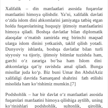
Xalifalik – din manfaatlari asosida fuqarolar
manfaatini himoya qilishdir. Yaʼni, xalifalik davlati
oʻzida islom dini ahkomlarini jamiyatga tatbiq etgan
holda fuqarolarining huquqiy ijtimoiy manfaatlarini
himoya qiladi. Boshqa davlatlar bilan diplomatik
alaoqalar oʻrnatish zamirida eng birinchi maqsad
ularga islom dinini yetkazish, taklif qilish yotadi.
Dunyoviy ishlarda, boshqa davlatlar bilan turli
siyyosiy va tijoriy, ijtimoiy bitimlar tuzishda ham,
garchi oʻz zarariga boʻlsa ham Islom dini
ahkomlariga qatʼiy ravishda amal qiladi. Bunga
misollar juda koʻp. Biz buni Umar ibn AbdulAziz
xalifaligi davrida Samarqand shahrini fath etilishi
misolida ham koʻrishimiz mumkin.
[7]
Podshohlik – har bir davlat oʻz manfaatlari asosida
fuqarolari manfaatini himoya qilishiga aytilib, uning
koʻrinishlari podshohlik, sultonlik, qirollik,