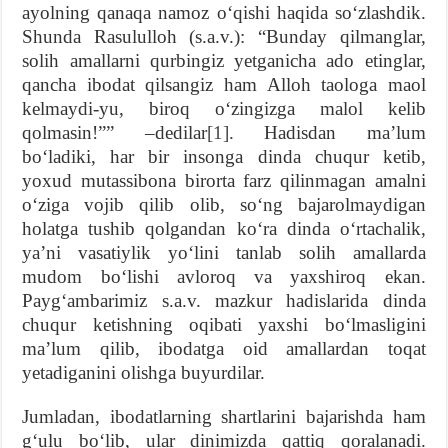
ayolning qanaqa namoz oʻqishi haqida soʻzlashdik.
Shunda Rasululloh (s.a.v.): “Bunday qilmanglar,
solih amallarni qurbingiz yetganicha ado etinglar,
qancha ibodat qilsangiz ham Alloh taologa maol
kelmaydi-yu, biroq oʻzingizga malol kelib
qolmasin!”” –dedilar
[1]
. Hadisdan maʼlum
boʻladiki, har bir insonga dinda chuqur ketib,
yoxud mutassibona birorta farz qilinmagan amalni
oʻziga vojib qilib olib, soʻng bajarolmaydigan
holatga tushib qolgandan koʻra dinda oʻrtachalik,
yaʼni vasatiylik yoʻlini tanlab solih amallarda
mudom boʻlishi avloroq va yaxshiroq ekan.
Paygʻambarimiz s.a.v. mazkur hadislarida dinda
chuqur ketishning oqibati yaxshi boʻlmasligini
maʼlum qilib, ibodatga oid amallardan toqat
yetadiganini olishga buyurdilar.
Jumladan, ibodatlarning shartlarini bajarishda ham
gʻulu boʻlib, ular dinimizda qattiq qoralanadi.