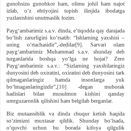
gunohsizu gunohkor ham, olimu johil ham najot
izlab, oʻz ehtiyojini topish ilinjida ibodatga
yuzlanishini unutmaslik lozim.
Paygʻambarimiz s.a.v. dinda, eʼtiqodda qay darajada
boʻlish zarurligini koʻrsatib: “Ishlarning yaxshisi –
uning oʻrtachasidir”,-dedilar
[9]
. Sarvari olam
paygʻambarimiz Muhammad s.a.v. shunday deb
turganlarida boshqa yoʻlga ne hojat? Zero
Paygʻambarimiz s.a.v.: “Sizlarning yaxshilaringiz
dunyosini deb oxiratini, oxiratini deb dunyosini tark
qilmaganlaringiz hamda insonlarga yuk
boʻlmaganlaringizdir”,
[10]
-degan muborak
hadislari bilan musulmon kishini qanday
umrguzaronlik qilishini ham belgilab berganlar.
Biz mutaassiblik va dinda chuqur ketish haqida
soʻzimizni muxtasar qildik. Shunday boʻlsada,
oʻquvchi uchun bu borada kifoya qilgulik