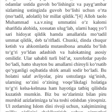
odamlar ustida guvoh boʻlishingiz va paygʻambar
sizlarning ustingizda guvoh boʻlishi uchun oʻrta
(moʻtadil, adolatli) bir millat qildik.”
[4]
Alloh taolo
Muhammad s.a.v.ning ummatini oʻz kalomi
sharifida alohida, xossatan ulugʻlab, ularni haqq yoʻl
sari hidoyat qildik hamda amallarida moʻtadil
ummat qildik, deb taʼrifladi. Chunki, dinda chuqur
ketish va ahkomlarda mutassibona amalda boʻlish
toʻgʻri yoʻldan adashish va halokatning asosiy
omilidir. Ular sababli turli bidʼat, xurofotlar paydo
boʻladi, hatto shayton bu amallarni chiroyli koʻrsatib
qoʻyganligi oqibatida shirk amali sodir boʻladi. Bu
holatni salaf avliyolar, piru ustozlarga sigʻinish,
ularning soʻzini oʻzining voqeʼlikdagi holatiga
toʻgʻri kelsa-kelmasa ham hayotiga tatbiq qilishda
kuzatish mumkin. Biz bu soʻzlarimiz bilan piru
murshid azizlarimizga taʼna toshi otishdan yiroqmiz.
Ul zotlarning Islom dini rivoji uchun, xalqimizning