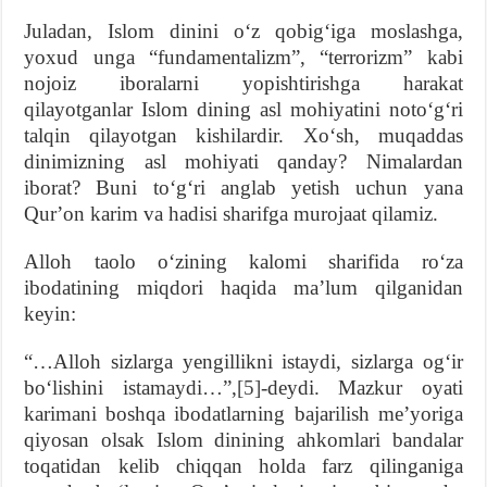
Juladan, Islom dinini oʻz qobigʻiga moslashga,
yoxud unga “fundamentalizm”, “terrorizm” kabi
nojoiz iboralarni yopishtirishga harakat
qilayotganlar Islom dining asl mohiyatini notoʻgʻri
talqin qilayotgan kishilardir. Xoʻsh, muqaddas
dinimizning asl mohiyati qanday? Nimalardan
iborat? Buni toʻgʻri anglab yetish uchun yana
Qurʼon karim va hadisi sharifga murojaat qilamiz.
Alloh taolo oʻzining kalomi sharifida roʻza
ibodatining miqdori haqida maʼlum qilganidan
keyin:
“…Alloh sizlarga yengillikni istaydi, sizlarga ogʻir
boʻlishini istamaydi…”,
[5]
-deydi. Mazkur oyati
karimani boshqa ibodatlarning bajarilish meʼyoriga
qiyosan olsak Islom dinining ahkomlari bandalar
toqatidan kelib chiqqan holda farz qilinganiga