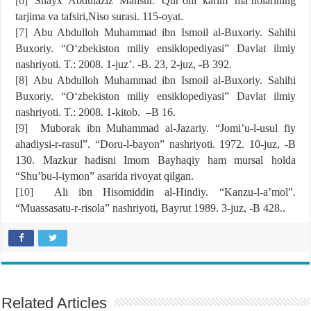
[6]
Shayx Abdulaziz Mansur. Qurʼoni karim maʼnolarining
tarjima va tafsiri,Niso surasi. 115-oyat.
[7]
Abu Abdulloh Muhammad ibn Ismoil al-Buxoriy. Sahihi
Buxoriy. “Oʻzbekiston miliy ensiklopediyasi” Davlat ilmiy
nashriyoti. T.: 2008. 1-juzʼ. -B. 23, 2-juz, -B 392.
[8]
Abu Abdulloh Muhammad ibn Ismoil al-Buxoriy. Sahihi
Buxoriy. “Oʻzbekiston miliy ensiklopediyasi” Davlat ilmiy
nashriyoti. T.: 2008. 1-kitob. –B 16.
[9]
Muborak ibn Muhammad al-Jazariy. “Jomiʼu-l-usul fiy
ahadiysi-r-rasul”. “Doru-l-bayon” nashriyoti. 1972. 10-juz, -B
130. Mazkur hadisni Imom Bayhaqiy ham mursal holda
“Shuʼbu-l-iymon” asarida rivoyat qilgan.
[10]
Ali ibn Hisomiddin al-Hindiy. “Kanzu-l-aʼmol”.
“Muassasatu-r-risola” nashriyoti, Bayrut 1989. 3-juz, -B 428..
Related Articles