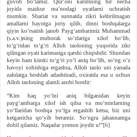
guvoh boʻlamiz. Qurʼoni karimning bir necha
joyida mazkur maʼnodagi oyatlarni uchratish
mumkin. Shariat va sunnatda zikri keltirilmagan
amallarni hayotga joriy qilib, dinni boshqalarga
qiyin koʻrsatish janob Paygʻambarimiz Muhammad
(s.a.v.)ning muborak soʻzlariga xilof boʻlib,
toʻgʻridan toʻgʻri Alloh taoloning yuqorida zikr
qilingan oyati karimasiga qarshi chiqishdir. Shundan
keyin ham kimki toʻgʻri yoʻl aniq boʻlib, soʻng oʻz
havoyi xohishiga ergashsa, Alloh taolo uni yanada
zalolatga boshlab adashtiradi, oxiratda esa u uchun
Alloh taoloning alamli azobi bordir:
“Kim haq yoʻlni aniq bilganidan keyin
paygʻambarga xilof ish qilsa va moʻminlarning
yoʻllaridan boshqa yoʻlga ergashib ketsa, biz uni
ketganicha qoʻyib beramiz. Soʻngra jahannamga
dohil qilamiz. Naqadar yomon joydir u!”
[6]