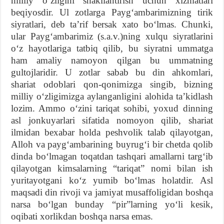
milliy oʻzligini shakllantirish uchun xizmatlari
beqiyosdir. Ul zotlarga Paygʻambarimizning tirik
siyratlari, deb taʼrif bersak xato boʻlmas. Chunki,
ular Paygʻambarimiz (s.a.v.)ning xulqu siyratlarini
oʻz hayotlariga tatbiq qilib, bu siyratni ummatga
ham amaliy namoyon qilgan bu ummatning
gultojlaridir. U zotlar sabab bu din ahkomlari,
shariat odoblari qon-qonimizga singib, bizning
milliy oʻzligimizga aylanganligini alohida taʼkidlash
lozim. Ammo oʻzini tariqat sohibi, yoxud dinning
asl jonkuyarlari sifatida nomoyon qilib, shariat
ilmidan bexabar holda peshvolik talab qilayotgan,
Alloh va paygʻambarining buyrugʻi bir chetda qolib
dinda boʻlmagan toqatdan tashqari amallarni targʻib
qilayotgan kimsalarning “tariqat” nomi bilan ish
yuritayotgani koʻz yumib boʻlmas holatdir. Asl
maqsadi din rivoji va jamiyat musaffoligidan boshqa
narsa boʻlgan bunday “pir”larning yoʻli kesik,
oqibati xorlikdan boshqa narsa emas.