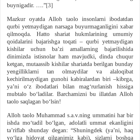
buynigadir. ….”
[3]
Mazkur oyatda Alloh taolo insonlarni ibodatdan
qurbi yetmaydigan narsaga buyurmaganligini xabar
qilmoqda. Hatto shariat hukmlarining umumiy
qoidalarini bajarishga toqati – qurbi yetmaydigan
kishilar uchun baʼzi amallarning bajarilishida
dinimizda istisnolar ham mavjudki, dinda chuqur
ketgan, mutaassib kishilar shariatda berilgan bunday
yengilliklarni tan olmaydilar va alaloqibat
kechirilmaydigan gunohi kabiralardan biri –kibrga,
yaʼni oʻz ibodatlari bilan magʻrurlanish hissiga
mubtalo boʻladilar. Barchamizni bu illatdan Alloh
taolo saqlagan boʻlsin!
Alloh taolo Muhammad s.a.v.ning ummatini har bir
ishda moʻtadil boʻlgan, adolatli ummat ekanligini
taʼriflab shunday degan: “Shuningdek (yaʼni, haq
yoʻlga hidoyat qilganimiz kabi), sizlarni boshqa