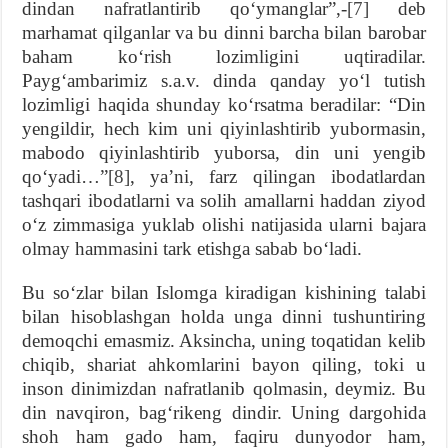
dindan nafratlantirib qoʻymanglar”,-
[7]
deb
marhamat qilganlar va bu dinni barcha bilan barobar
baham koʻrish lozimligini uqtiradilar.
Paygʻambarimiz s.a.v. dinda qanday yoʻl tutish
lozimligi haqida shunday koʻrsatma beradilar: “Din
yengildir, hech kim uni qiyinlashtirib yubormasin,
mabodo qiyinlashtirib yuborsa, din uni yengib
qoʻyadi…”
[8]
, yaʼni, farz qilingan ibodatlardan
tashqari ibodatlarni va solih amallarni haddan ziyod
oʻz zimmasiga yuklab olishi natijasida ularni bajara
olmay hammasini tark etishga sabab boʻladi.
Bu soʻzlar bilan Islomga kiradigan kishining talabi
bilan hisoblashgan holda unga dinni tushuntiring
demoqchi emasmiz. Aksincha, uning toqatidan kelib
chiqib, shariat ahkomlarini bayon qiling, toki u
inson dinimizdan nafratlanib qolmasin, deymiz. Bu
din navqiron, bagʻrikeng dindir. Uning dargohida
shoh ham gado ham, faqiru dunyodor ham,