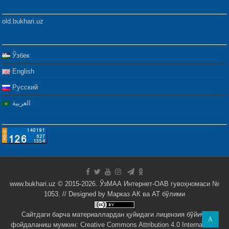
old.bukhari.uz
Ўзбек
English
Русский
العربية
www.bukhari.uz © 2015-2026. ЎзМАА Интернет-ОАВ гувоҳномаси №
1053. // Designed by
Марказ АК ва АТ бўлими
Сайтдаги барча материаллардан қуйидаги лицензия бўйича
A
фойдаланиш мумкин:
Creative Commons Attribution 4.0 International