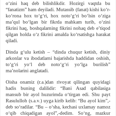
oʻzini haq deb bilishlikdir. Hozirgi vaqtda bu
“fanatizm” ham deyiladi. Mutassib (fanat) kishi koʻr-
koʻrona hox toʻgʻri, hox notoʻgʻri boʻlsin oʻziga
maʼqul boʻlgan bir fikrda mahkam turib, oʻzini
fikrini haq, boshqalarning fikrini nohaq deb eʼtiqod
qilgan holda oʻz fikrini amalda koʻrsatishga harakat
qiladi.
Dinda gʻulu ketish – “dinda chuqur ketish, diniy
arkonlar va ibodatlarni bajarishda haddidan oshish,
toʻgʻri yoʻl deb notoʻgʻri yoʻlga burilish”
maʼnolarini anglatadi.
Oisha onamiz (r.a.)dan rivoyat qilingan quyidagi
hadis buning dalilidir: “Bani Asad qabilasiga
mansub bir ayol huzurimda oʻtirgan edi. Shu payt
Rasululloh (s.a.v.) uyga kirib kelib: “Bu ayol kim”,-
deb soʻradilar. “Bu – oʻsha, kechasi uxlamay namoz
oʻqib chiqadigan ayol”,-dedim. Soʻng, mazkur