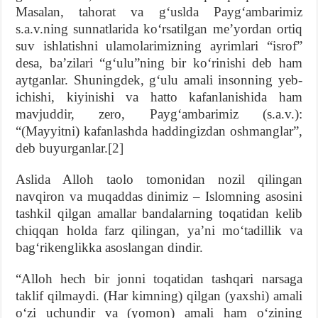
Masalan, tahorat va gʻuslda Paygʻambarimiz
s.a.v.ning sunnatlarida koʻrsatilgan meʼyordan ortiq
suv ishlatishni ulamolarimizning ayrimlari “isrof”
desa, baʼzilari “gʻulu”ning bir koʻrinishi deb ham
aytganlar. Shuningdek, gʻulu amali insonning yeb-
ichishi, kiyinishi va hatto kafanlanishida ham
mavjuddir, zero, Paygʻambarimiz (s.a.v.):
“(Mayyitni) kafanlashda haddingizdan oshmanglar”,
deb buyurganlar.
[2]
Aslida Alloh taolo tomonidan nozil qilingan
navqiron va muqaddas dinimiz – Islomning asosini
tashkil qilgan amallar bandalarning toqatidan kelib
chiqqan holda farz qilingan, yaʼni moʻtadillik va
bagʻrikenglikka asoslangan dindir.
“Alloh hech bir jonni toqatidan tashqari narsaga
taklif qilmaydi. (Har kimning) qilgan (yaxshi) amali
oʻzi uchundir va (yomon) amali ham oʻzining