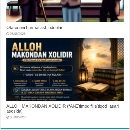
Ota-onani hurmatlash odoblari
06/08/2026
ALLOH MAKONDAN XOLIDIR (“Al-Eʼtimod fil eʼtiqod” asari
asosida)
06/08/2026