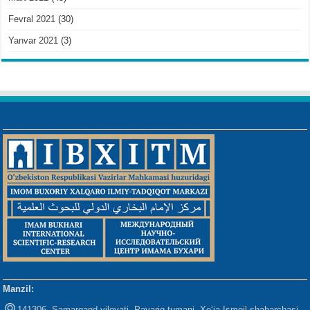
Fevral 2021
(30)
Yanvar 2021
(3)
Manzil:
141306, Samarqand viloyati, Payariq tumani, Xo‘ja Ismoil shaharchasi