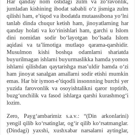
Har qanday nom ostidagi zulm va zoʻravonlik,
jumladan kishining ibodat sababli oʻz jismiga zulm
qilishi ham, eʼtiqod va ibodatda mutaassibona yoʻlni
tanlab dinda chuqur ketish ham, jinoyatlarning har
qanday holati va koʻrinishlari ham, garchi u Islom
dini nomidan sodir boʻlayotgan boʻlsada Islom
aqidasi va taʼlimotiga mutlaqo qarama-qarshidir.
Musulmon kishi boshqa odamlarni shariatda
buyurilmagan ishlarni buyurmaslikka hamda yomon
ishlarni qilishdan qaytarishga masʼuldir hamda oʻzi
ham jinoyat sanalgan amallarni sodir etishi mumkin
emas. Har bir iymon-eʼtiqodli insonnning burchi yer
yuzida farovonlik va osoyishtalikni qaror toptirib,
buzgʻunchilik va fasod ishlarga qarshi kurashmogʻi
lozim.
Zero, Paygʻambarimiz s.a.v.: “(Din arkonlarini)
yengil qilib koʻrsatinglar, ogʻir qilib koʻrsatmanglar.
(Dindagi) yaxshi, xushxabar narsalarni aytinglar,