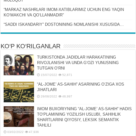
MULOQOT
“MARKAZ NASHRLARI IMOM-XATIBLARIMIZ UCHUN ENG YAQIN
KOʻMAKCHI VA QOʻLLANMADIR”
“SADDI ISKANDARIY” DOSTONINING NOMLANISHI XUSUSIDA…
KO‘P KO‘RILGANLAR
TURKISTONDA JADIDLAR HARAKATINING
RIVOJLANISHI VA UNDA GʻOZI YUNUSNING
TUTGAN OʻRNI
15/07/2022
52,871
“AL-JOMEʼ AS-SAHIH” ASARINING OʻZIGA XOS
JIHATLARI
29/08/2022
48,997
IMOM BUXORIYNING “AL-JOMEʼ AS-SAHIH” HADIS
TOʻPLAMINING YOZILISH USLUBI, SAHIHLIK
SHARTLARINI QIYOSIY, LЕKSIK SЕMANTIK
TAHLILI
03/02/2022
47,936