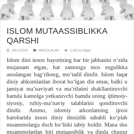
ISLOM MUTAASSIBLIKKA
QARSHI
28/11/2024
MAQOLALAR
1,052 koʻrilgan
Islom dini inson hayotining har bir jabhasini oʻzida
mujassam etgan, har zamonga mos ezgulikka
asoslangan bagʻrikeng, moʻtadil dindir. Islom faqat
diniy ahkomlardan iborat boʻlgan din emas, balki u
jamiyat maʼnaviyati va maʼrifatini shakllantiruvchi
hamda kamolga yetkazuvchi hamda uning ijtimoiy-
siyosiy, ruhiy-maʼnaviy talablarini qondiruvchi
dindir. Ammo, islomiy arkonlarning ijrosi
barobarida inson diniy ilmsizlik sababli koʻplab
muammolarga duch boʻlishi tabiy holdir. Mana shu
muammolardan biri mutaassiblik va dinda chuqur