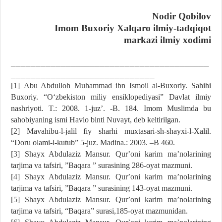
Nodir Qobilov
Imom Buxoriy Xalqaro ilmiy-tadqiqot
markazi
ilmiy xodimi
________________________________________
_____________________________
[1]
Abu Abdulloh Muhammad ibn Ismoil al-Buxoriy. Sahihi
Buxoriy. “Oʻzbekiston miliy ensiklopediyasi” Davlat ilmiy
nashriyoti. T.: 2008. 1-juzʼ. -B. 184. Imom Muslimda bu
sahobiyaning ismi Havlo binti Nuvayt, deb keltirilgan.
[2]
Mavahibu-l-jalil fiy sharhi muxtasari-sh-shayxi-l-Xalil.
“Doru olami-l-kutub” 5-juz. Madina.: 2003. –B 460.
[3]
Shayx Abdulaziz Mansur. Qurʼoni karim maʼnolarining
tarjima va tafsiri, ”Baqara ” surasining 286-oyat mazmuni.
[4]
Shayx Abdulaziz Mansur. Qurʼoni karim maʼnolarining
tarjima va tafsiri, ”Baqara ” surasining 143-oyat mazmuni.
[5]
Shayx Abdulaziz Mansur. Qurʼoni karim maʼnolarining
tarjima va tafsiri, “Baqara” surasi,185-oyat mazmunidan.