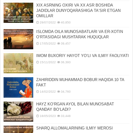
XIX ASRNING OXIRI VA XX ASR BOSHIDA
JADIDLAR DUNYOQARASHIGA TAʼSIR ETGAN
OMILLAR
29/07/2022
40,850
ISLOMDA OILA MUNOSABATLARI VA ER-XOTIN
OʻRTASIDAGI MUSHTARAK HUQUQLAR
17/05/2022
39,457
IMOM BUXORIY HAYOT YOʻLI VA ILMIY FAOLIYATI
15/11/2022
36,393
ZAHIRIDDIN MUHAMMAD BOBUR HAQIDA 10 TA
FAKT
14/02/2022
34,760
HAYZ KOʻRGAN AYOL BILAN MUNOSABAT
QANDAY BOʻLADI?
18/05/2023
33,448
SHARQ ALLOMALARINING ILMIY MEROSI