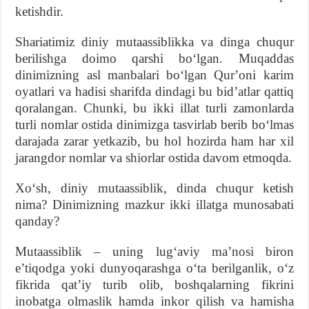
ketishdir.
Shariatimiz diniy mutaassiblikka va dinga chuqur
berilishga doimo qarshi boʻlgan. Muqaddas
dinimizning asl manbalari boʻlgan Qurʼoni karim
oyatlari va hadisi sharifda dindagi bu bidʼatlar qattiq
qoralangan. Chunki, bu ikki illat turli zamonlarda
turli nomlar ostida dinimizga tasvirlab berib boʻlmas
darajada zarar yetkazib, bu hol hozirda ham har xil
jarangdor nomlar va shiorlar ostida davom etmoqda.
Xoʻsh, diniy mutaassiblik, dinda chuqur ketish
nima? Dinimizning mazkur ikki illatga munosabati
qanday?
Mutaassiblik – uning lugʻaviy maʼnosi biron
eʼtiqodga yoki dunyoqarashga oʻta berilganlik, oʻz
fikrida qatʼiy turib olib, boshqalarning fikrini
inobatga olmaslik hamda inkor qilish va hamisha