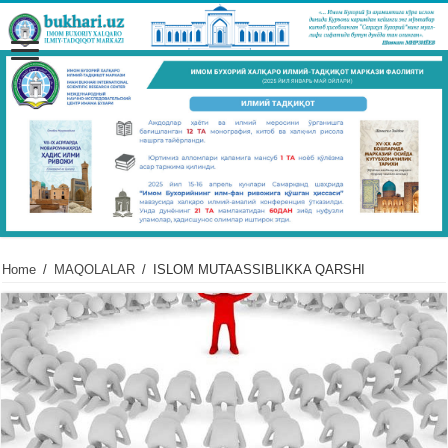
Home
/
MAQOLALAR
/
ISLOM MUTAASSIBLIKKA QARSHI