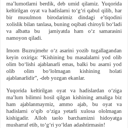
maʼlumotlarni berdik, deb umid qilamiz. Yuqorida
keltirilgan oyat va hadislarni toʻgʻri qabul qilib, har
bir musulmon birodarimiz dindagi eʼtiqodini
xolislik bilan tanlasa, buning oqibati chiroyli boʻladi
va albatta bu jamiyatda ham oʻz samarasini
namoyon qiladi.
Imom Buzrujmehr oʻz asarini yozib tugallagandan
keyin oxiriga: “Kishining bu masalalarni yod olib
olim boʻlishi ajablanarli emas, balki bu asarni yod
olib olim boʻlolmagan kishining holati
ajablanarlidir”, -deb yozgan ekanlar.
Yuqorida keltirilgan oyat va hadislardan oʻziga
maʼlum bilimni hosil qilgan kishining amaliga biz
ham ajablanmaymiz, ammo ajab, bu oyat va
hadislarni oʻqib oʻziga yetarli xulosa ololmagan
kishigadir. Alloh taolo barchamizni hidoyatga
musharraf etib, toʻgʻri yoʻldan adashtirmasin!