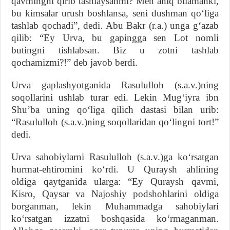
qavmingni qirib tashlaysanmi? Men aniq bilamanki,
bu kimsalar urush boshlansa, seni dushman qo‘liga
tashlab qochadi”, dedi. Abu Bakr (r.a.) unga g‘azab
qilib: “Ey Urva, bu gapingga sen Lot nomli
butingni tishlabsan. Biz u zotni tashlab
qochamizmi?!” deb javob berdi.
Urva gaplashyotganida Rasululloh (s.a.v.)ning
soqollarini ushlab turar edi. Lekin Mug‘iyra ibn
Shu’ba uning qo‘liga qilich dastasi bilan urib:
“Rasululloh (s.a.v.)ning soqollaridan qo‘lingni tort!”
dedi.
Urva sahobiylarni Rasululloh (s.a.v.)ga ko‘rsatgan
hurmat-ehtiromini ko‘rdi. U Quraysh ahlining
oldiga qaytganida ularga: “Ey Quraysh qavmi,
Kisro, Qaysar va Najoshiy podshohlarini oldiga
borganman, lekin Muhammadga sahobiylari
ko‘rsatgan izzatni boshqasida ko‘rmaganman.