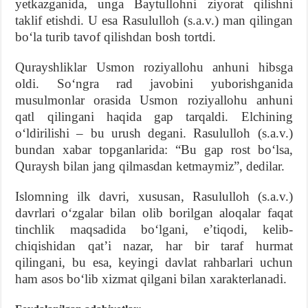
yetkazganida, unga Baytullohni ziyorat qilishni
taklif etishdi. U esa Rasululloh (s.a.v.) man qilingan
bo‘la turib tavof qilishdan bosh tortdi.
Qurayshliklar Usmon roziyallohu anhuni hibsga
oldi. So‘ngra rad javobini yuborishganida
musulmonlar orasida Usmon roziyallohu anhuni
qatl qilingani haqida gap tarqaldi. Elchining
o‘ldirilishi – bu urush degani. Rasululloh (s.a.v.)
bundan xabar topganlarida: “Bu gap rost bo‘lsa,
Quraysh bilan jang qilmasdan ketmaymiz”, dedilar.
Islomning ilk davri, xususan, Rasululloh (s.a.v.)
davrlari o‘zgalar bilan olib borilgan aloqalar faqat
tinchlik maqsadida bo‘lgani, e’tiqodi, kelib-
chiqishidan qat’i nazar, har bir taraf hurmat
qilingani, bu esa, keyingi davlat rahbarlari uchun
ham asos bo‘lib xizmat qilgani bilan xarakterlanadi.