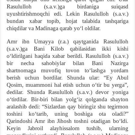
Rasululloh (s.a.v.)ga birdaniga suiqasd
uyushtirishmoqchi edi. Lekin Rasululloh (s.a.v.)
bundan xabar topib, hojat talabida tashqariga
chiqdilar va Madinaga qarab yo‘l oldilar.
Amr ibn Umayya (r.a.) qaytganida Rasululloh
(s.a.v.)ga Bani Kilob qabilasidan ikki kishi
o‘ldirilgani haqida xabar berildi. Rasululloh (s.a.v.)
bir necha sahobiylar bilan Bani Nazirga
shartnomaga muvofiq tovon to‘lashga yordam
berish uchun bordilar. Shunda ular: “Ey Abul
Qosim, muammoni hal etish uchun o‘tir bu yerga”,
dedilar. Shunda Rasululloh (s.a.v.) devor yoniga
o‘tirdilar. Bir-biri bilan yolg‘iz qolganda shayton
aralashib dedi: “Sizlardan qay biringiz shu tegirmon
toshini ko‘tarib, uning boshiga ota oladi?”
Qarindoshi Amr ibn Jihosh toshni otadigan bo‘ldi.
Keyin Jabroil alayhissalom tushib, ularning