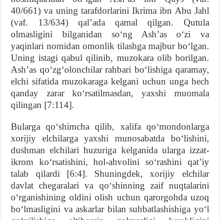
40/661) va uning tarafdorlarini Ikrima ibn Abu Jahl
(vaf. 13/634) qal’ada qamal qilgan. Qutula
olmasligini bilganidan so‘ng Ash’as o‘zi va
yaqinlari nomidan omonlik tilashga majbur bo‘lgan.
Uning istagi qabul qilinib, muzokara olib borilgan.
Ash’as qo‘zg‘olonchilar rahbari bo‘lishiga qaramay,
elchi sifatida muzokaraga kelgani uchun unga hech
qanday zarar ko‘rsatilmasdan, yaxshi muomala
qilingan [7:114].
Bularga qo‘shimcha qilib, xalifa qo‘mondonlarga
xorijiy elchilarga yaxshi munosabatda bo‘lishini,
dushman elchilari huzuriga kelganida ularga izzat-
ikrom ko‘rsatishini, hol-ahvolini so‘rashini qat’iy
talab qilardi [6:4]. Shuningdek, xorijiy elchilar
davlat chegaralari va qo‘shinning zaif nuqtalarini
o‘rganishining oldini olish uchun qarorgohda uzoq
bo‘lmasligini va askarlar bilan suhbatlashishiga yo‘l