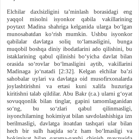
Elchilar daxlsizligini ta’minlash borasidagi eng
yaqqol misolni isyonkor qabila vakillarining
poytaxt Madina shahriga kelganida ularga bo‘lgan
munosabatdan ko‘rish mumkin. Ushbu isyonkor
qabilalar davlatga soliq to‘lamasligini, bunga
muqobil boshqa diniy ibodatlarini ado qilishini, bu
istaklarining qabul qilinishi bo‘yicha davlat bilan
orasida so‘rovlar bo‘lmasligini aytib, vakillarini
Madinaga jo‘natadi [2:32]. Kelgan elchilar ba’zi
sahobalar uylari va davlatga oid musofirxonalarda
joylashtirishni va ertasi kuni xalifa huzuriga
kiritishni talab qildilar. Abu Bakr (r.a.) ularni g‘oyat
sovuqqonlik bilan tinglar, gapini tamomlaganidan
so‘ng, bu so‘zlari qabul qilinmasligi,
isyonchilarning hokimiyat bilan savdolashishiga izn
berilmasligi, davlatga itoatdan tashqari ular bilan
hech bir sulh haqida so‘z ham bo‘lmasligi va
hokimiyat bilan qarama-qarshi chiqish mavzusida