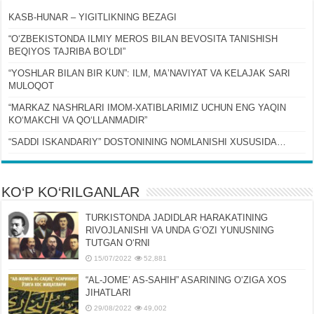
KASB-HUNAR – YIGITLIKNING BEZAGI
“OʻZBEKISTONDA ILMIY MEROS BILAN BEVOSITA TANISHISH
BEQIYOS TAJRIBA BOʻLDI”
“YOSHLAR BILAN BIR KUN”: ILM, MAʼNAVIYAT VA KELAJAK SARI
MULOQOT
“MARKAZ NASHRLARI IMOM-XATIBLARIMIZ UCHUN ENG YAQIN
KOʻMAKCHI VA QOʻLLANMADIR”
“SADDI ISKANDARIY” DOSTONINING NOMLANISHI XUSUSIDA…
KO‘P KO‘RILGANLAR
TURKISTONDA JADIDLAR HARAKATINING
RIVOJLANISHI VA UNDA GʻOZI YUNUSNING
TUTGAN OʻRNI
15/07/2022
52,881
“AL-JOMEʼ AS-SAHIH” ASARINING OʻZIGA XOS
JIHATLARI
29/08/2022
49,002