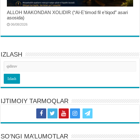
ALLOH MAKONDAN XOLIDIR (“Al-Eʼtimod fil eʼtiqod” asari
asosida)
06/08/2026
IZLASH
IJTIMOIY TARMOQLAR
SOʻNGI MA’LUMOTLAR