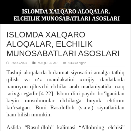
ISLOMDA XALQARO
ALOQALAR, ELCHILIK
MUNOSABATLARI ASOSLARI
25/09/2024
MAQOLALAR
943 koʻrilgan
Tashqi aloqalarda hukumat siyosatini amalga tatbiq
qilish va o‘z mamlakatini xorijiy davlatlarda
namoyon qiluvchi elchilar arab madaniyatida uzoq
tarixga egadir [4:22]. Islom dini paydo bo‘lganidan
keyin musulmonlar elchilarga buyuk ehtirom
ko‘rsatgan. Buni Rasululloh (s.a.v.) siyratlaridan
ham bilish mumkin.
Aslida “Rasululloh” kalimasi “Allohning elchisi”