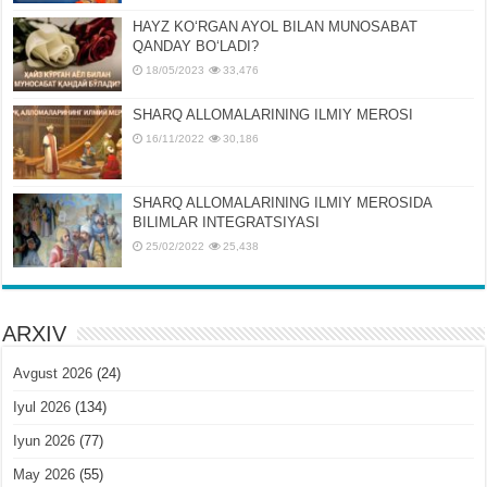
HAYZ KOʻRGAN AYOL BILAN MUNOSABAT
QANDAY BOʻLADI?
18/05/2023
33,476
SHARQ ALLOMALARINING ILMIY MEROSI
16/11/2022
30,186
SHARQ ALLOMALARINING ILMIY MЕROSIDA
BILIMLAR INTЕGRATSIYASI
25/02/2022
25,438
ARXIV
Avgust 2026
(24)
Iyul 2026
(134)
Iyun 2026
(77)
May 2026
(55)