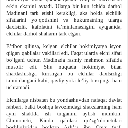
erkin ekanini aytadi. Ularga bir kun ichida darhol
Madinani tark etishi kerakligi, aks holda elchilik
sifatlarini yo‘qotishini va hukumatning ularga
daxlsizlik kafolatini ta’minlamasligini aytganida,
elchilar darhol shaharni tark etgan.
E’tibor qilinsa, kelgan elchilar hokimiyatga isyon
qilgan qabilalar vakillari edi. Faqat ularda elchi sifati
bo‘lgani uchun Madinada rasmiy mehmon sifatida
musofir edi. Shu nuqtada hokimiyat bilan
shartlashishga kirishgan bu elchilar daxlsizligi
ta’minlangani kabi, qavliy yoki fe’liy bosqinga ham
uchramadi.
Elchilarga nisbatan bu yondashuvdan nafaqat davlat
rahbari, balki boshqa lavozimdagi shaxslarning ham
ayni shaklda ish tutganini aytish mumkin.
Chunonchi, Kinda qabilasi qo‘zg‘olonchilari
boshliqlaridan bo‘lgan Ash’as ibn Qays (vaf.