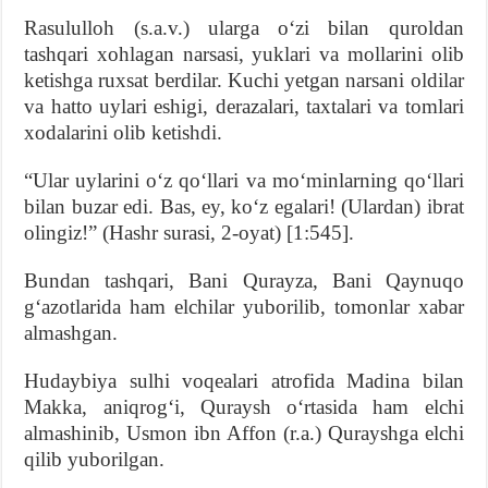
Rasululloh (s.a.v.) ularga o‘zi bilan quroldan
tashqari xohlagan narsasi, yuklari va mollarini olib
ketishga ruxsat berdilar. Kuchi yetgan narsani oldilar
va hatto uylari eshigi, derazalari, taxtalari va tomlari
xodalarini olib ketishdi.
“Ular uylarini o‘z qo‘llari va mo‘minlarning qo‘llari
bilan buzar edi. Bas, ey, ko‘z egalari! (Ulardan) ibrat
olingiz!” (Hashr surasi, 2-oyat) [1:545].
Bundan tashqari, Bani Qurayza, Bani Qaynuqo
g‘azotlarida ham elchilar yuborilib, tomonlar xabar
almashgan.
Hudaybiya sulhi voqealari atrofida Madina bilan
Makka, aniqrog‘i, Quraysh o‘rtasida ham elchi
almashinib, Usmon ibn Affon (r.a.) Qurayshga elchi
qilib yuborilgan.