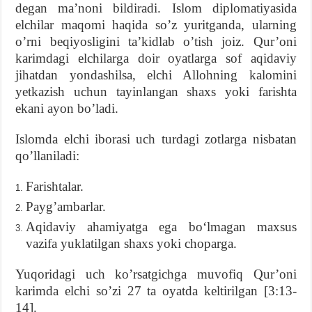
degan ma’noni bildiradi. Islom diplomatiyasida
elchilar maqomi haqida so’z yuritganda, ularning
o’rni beqiyosligini ta’kidlab o’tish joiz. Qur’oni
karimdagi elchilarga doir oyatlarga sof aqidaviy
jihatdan yondashilsa, elchi Allohning kalomini
yetkazish uchun tayinlangan shaxs yoki farishta
ekani ayon bo’ladi.
Islomda elchi iborasi uch turdagi zotlarga nisbatan
qo’llaniladi:
Farishtalar.
Payg’ambarlar.
Aqidaviy ahamiyatga ega bo‘lmagan maxsus
vazifa yuklatilgan shaxs yoki choparga.
Yuqoridagi uch ko’rsatgichga muvofiq Qur’oni
karimda elchi so’zi 27 ta oyatda keltirilgan [3:13-
14].