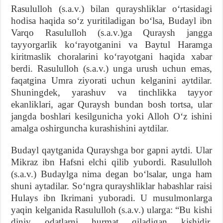
Rasululloh (s.a.v.) bilan qurayshliklar o‘rtasidagi
hodisa haqida so‘z yuritiladigan bo‘lsa, Budayl ibn
Varqo Rasululloh (s.a.v.)ga Quraysh jangga
tayyorgarlik ko‘rayotganini va Baytul Haramga
kiritmaslik choralarini ko‘rayotgani haqida xabar
berdi. Rasululloh (s.a.v.) unga urush uchun emas,
faqatgina Umra ziyorati uchun kelganini aytdilar.
Shuningdek, yarashuv va tinchlikka tayyor
ekanliklari, agar Quraysh bundan bosh tortsa, ular
jangda boshlari kesilgunicha yoki Alloh O‘z ishini
amalga oshirguncha kurashishini aytdilar.
Budayl qaytganida Qurayshga bor gapni aytdi. Ular
Mikraz ibn Hafsni elchi qilib yubordi. Rasululloh
(s.a.v.) Budaylga nima degan bo‘lsalar, unga ham
shuni aytadilar. So‘ngra qurayshliklar habashlar raisi
Hulays ibn Ikrimani yuboradi. U musulmonlarga
yaqin kelganida Rasululloh (s.a.v.) ularga: “Bu kishi
diniy odatlarni hurmat qiladigan kishidir.