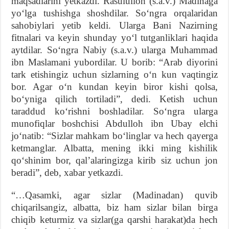
maqsadlarini yetkazdi. Rasululloh (s.a.v.) Madinaga
yo‘lga tushishga shoshdilar. So‘ngra orqalaridan
sahobiylari yetib keldi. Ularga Bani Nazirning
fitnalari va keyin shunday yo‘l tutganliklari haqida
aytdilar. So‘ngra Nabiy (s.a.v.) ularga Muhammad
ibn Maslamani yubordilar. U borib: “Arab diyorini
tark etishingiz uchun sizlarning o‘n kun vaqtingiz
bor. Agar o‘n kundan keyin biror kishi qolsa,
bo‘yniga qilich tortiladi”, dedi. Ketish uchun
taraddud ko‘rishni boshladilar. So‘ngra ularga
munofiqlar boshchisi Abdulloh ibn Ubay elchi
jo‘natib: “Sizlar mahkam bo‘linglar va hech qayerga
ketmanglar. Albatta, mening ikki ming kishilik
qo‘shinim bor, qal’alaringizga kirib siz uchun jon
beradi”, deb, xabar yetkazdi.
“…Qasamki, agar sizlar (Madinadan) quvib
chiqarilsangiz, albatta, biz ham sizlar bilan birga
chiqib keturmiz va sizlar(ga qarshi harakat)da hech