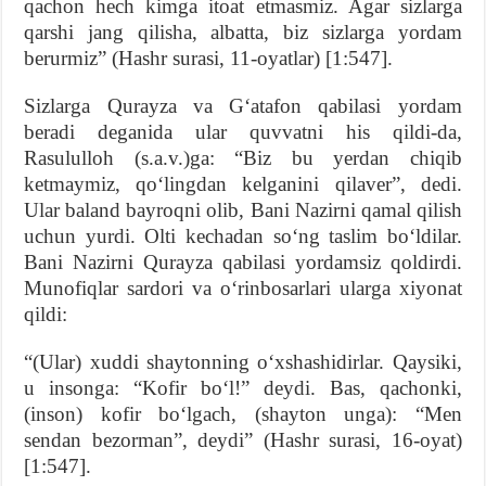
qachon hech kimga itoat etmasmiz. Agar sizlarga
qarshi jang qilisha, albatta, biz sizlarga yordam
berurmiz” (Hashr surasi, 11-oyatlar) [1:547].
Sizlarga Qurayza va G‘atafon qabilasi yordam
beradi deganida ular quvvatni his qildi-da,
Rasululloh (s.a.v.)ga: “Biz bu yerdan chiqib
ketmaymiz, qo‘lingdan kelganini qilaver”, dedi.
Ular baland bayroqni olib, Bani Nazirni qamal qilish
uchun yurdi. Olti kechadan so‘ng taslim bo‘ldilar.
Bani Nazirni Qurayza qabilasi yordamsiz qoldirdi.
Munofiqlar sardori va o‘rinbosarlari ularga xiyonat
qildi:
“(Ular) xuddi shaytonning o‘xshashidirlar. Qaysiki,
u insonga: “Kofir bo‘l!” deydi. Bas, qachonki,
(inson) kofir bo‘lgach, (shayton unga): “Men
sendan bezorman”, deydi” (Hashr surasi, 16-oyat)
[1:547].