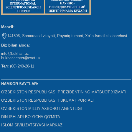
Manzil:
141306, Samarqand viloyati, Payariq tumani, Xo‘ja Ismoil shaharchasi
Biz bilan aloqa:
info@bukhari.uz
bukharicenter
@exat.uz
Тел
: (66) 240-20-11
HAMKOR SAYTLAR:
O‘ZBEKISTON RESPUBLIKASI PREZIDENTINING MATBUOT XIZMATI
O‘ZBEKISTON RESPUBLIKASI HUKUMAT PORTALI
O‘ZBEKISTON MILLIY AXBOROT AGENTLIGI
DIN ISHLARI BO‘YICHA QO‘MITA
ISLOM SIVILIZATSIYASI MARKAZI