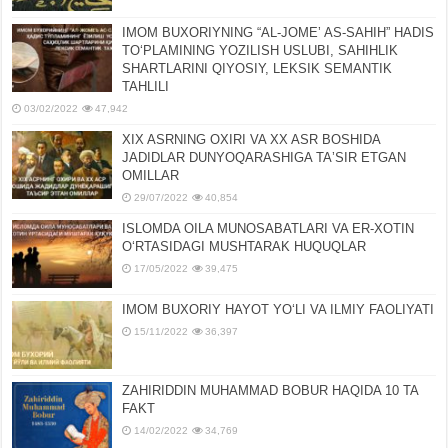
IMOM BUXORIYNING “AL-JOMEʼ AS-SAHIH” HADIS
TOʻPLAMINING YOZILISH USLUBI, SAHIHLIK
SHARTLARINI QIYOSIY, LЕKSIK SЕMANTIK
TAHLILI
03/02/2022
47,942
XIX ASRNING OXIRI VA XX ASR BOSHIDA
JADIDLAR DUNYOQARASHIGA TAʼSIR ETGAN
OMILLAR
29/07/2022
40,854
ISLOMDA OILA MUNOSABATLARI VA ER-XOTIN
OʻRTASIDAGI MUSHTARAK HUQUQLAR
17/05/2022
39,475
IMOM BUXORIY HAYOT YOʻLI VA ILMIY FAOLIYATI
15/11/2022
36,397
ZAHIRIDDIN MUHAMMAD BOBUR HAQIDA 10 TA
FAKT
14/02/2022
34,769