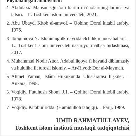
Foydalanilgan adabiyotlar:
Abdulaziz Mansur. Qur’oni karim ma’nolarining tarjima va
tafsiri. –T.: Toshkent islom universiteti, 2021.
Abu Ubayd. Kitob al-amvol. – Qohira: Dorul kitabil arabiy,
1975.
Ibragimova N. Islomning ilk davrida elchilik munosabatlari. –
T.: Toshkent islom universiteti nashriyot-matbaa birlashmasi,
2017.
Muhammad Nodir Attor. Adabul liqoya fi hayatid diblumasiy
va hululiha fit turosil islomiy. – Ar-Riyod: Dor al-Mayman.
Ahmet Yaman, İslâm Hukukunda Uluslararası İlişkiler. –
Ankara, 1998.
Voqidiy. Futuhush Shom. J.1. – Qohira: Dorul kitobil arabiy,
1978.
Voqidiy. Kitobur ridda. (Hamidulloh tahqiqi). – Parij, 1989.
UMID RAHMATULLAYEV,
Toshkent islom instituti mustaqil tadqiqotchisi