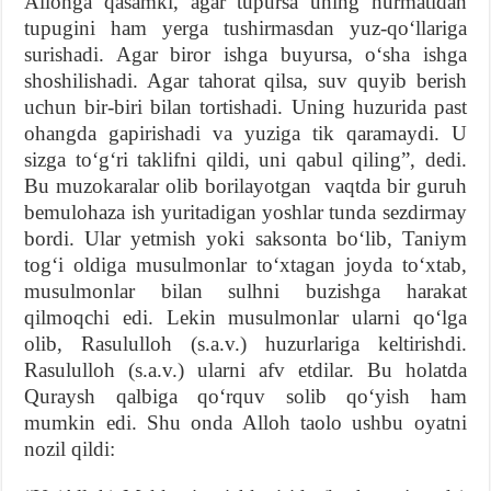
Allohga qasamki, agar tupursa uning hurmatidan
tupugini ham yerga tushirmasdan yuz-qo‘llariga
surishadi. Agar biror ishga buyursa, o‘sha ishga
shoshilishadi. Agar tahorat qilsa, suv quyib berish
uchun bir-biri bilan tortishadi. Uning huzurida past
ohangda gapirishadi va yuziga tik qaramaydi. U
sizga to‘g‘ri taklifni qildi, uni qabul qiling”, dedi.
Bu muzokaralar olib borilayotgan vaqtda bir guruh
bemulohaza ish yuritadigan yoshlar tunda sezdirmay
bordi. Ular yetmish yoki saksonta bo‘lib, Taniym
tog‘i oldiga musulmonlar to‘xtagan joyda to‘xtab,
musulmonlar bilan sulhni buzishga harakat
qilmoqchi edi. Lekin musulmonlar ularni qo‘lga
olib, Rasululloh (s.a.v.) huzurlariga keltirishdi.
Rasululloh (s.a.v.) ularni afv etdilar. Bu holatda
Quraysh qalbiga qo‘rquv solib qo‘yish ham
mumkin edi. Shu onda Alloh taolo ushbu oyatni
nozil qildi: