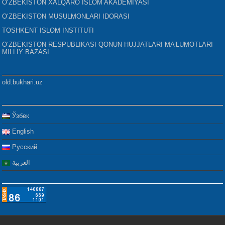
O‘ZBEKISTON XALQARO ISLOM AKADEMIYASI
O‘ZBEKISTON MUSULMONLARI IDORASI
TOSHKENT ISLOM INSTITUTI
O‘ZBEKISTON RESPUBLIKASI QONUN HUJJATLARI MA’LUMOTLARI
MILLIY BAZASI
old.bukhari.uz
Ўзбек
English
Русский
العربية