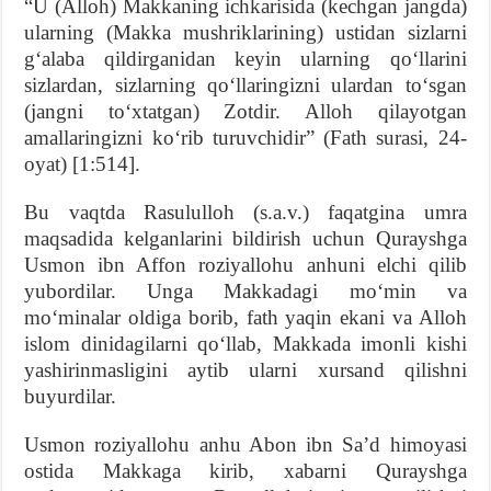
“U (Alloh) Makkaning ichkarisida (kechgan jangda)
ularning (Makka mushriklarining) ustidan sizlarni
g‘alaba qildirganidan keyin ularning qo‘llarini
sizlardan, sizlarning qo‘llaringizni ulardan to‘sgan
(jangni to‘xtatgan) Zotdir. Alloh qilayotgan
amallaringizni ko‘rib turuvchidir” (Fath surasi, 24-
oyat) [1:514].
Bu vaqtda Rasululloh (s.a.v.) faqatgina umra
maqsadida kelganlarini bildirish uchun Qurayshga
Usmon ibn Affon roziyallohu anhuni elchi qilib
yubordilar. Unga Makkadagi mo‘min va
mo‘minalar oldiga borib, fath yaqin ekani va Alloh
islom dinidagilarni qo‘llab, Makkada imonli kishi
yashirinmasligini aytib ularni xursand qilishni
buyurdilar.
Usmon roziyallohu anhu Abon ibn Sa’d himoyasi
ostida Makkaga kirib, xabarni Qurayshga