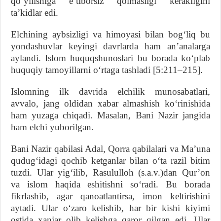
qo‘yilishiga e’tiborsiz qolmasligi kerakligini
ta’kidlar edi.
Elchining aybsizligi va himoyasi bilan bog‘liq bu
yondashuvlar keyingi davrlarda ham an’analarga
aylandi. Islom huquqshunoslari bu borada ko‘plab
huquqiy tamoyillarni o‘rtaga tashladi [5:211–215].
Islomning ilk davrida elchilik munosabatlari,
avvalo, jang oldidan xabar almashish ko‘rinishida
ham yuzaga chiqadi. Masalan, Bani Nazir jangida
ham elchi yuborilgan.
Bani Nazir qabilasi Adal, Qorra qabilalari va Ma’una
qudug‘idagi qochib ketganlar bilan o‘ta razil bitim
tuzdi. Ular yig‘ilib, Rasululloh (s.a.v.)dan Qur’on
va islom haqida eshitishni so‘radi. Bu borada
fikrlashib, agar qanoatlantirsa, imon keltirishini
aytadi. Ular o‘zaro kelishib, har bir kishi kiyimi
ostida xanjar olib kelishga qaror qilgan edi. Ular