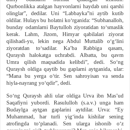
Qurbonlikka atalgan hayvonlarni haydab uni qarshi
olinglar”, dedilar. Uni “Labbayka”ni aytib kutib
oldilar. Hulays bu holatni ko‘rganida: “Subhanalloh,
bunday odamlarni Baytulloh ziyoratidan to‘smaslik
kerak. Lahm, Jizom, Himyar qabilalari ziyorat
qilishadi-yu, lekin nega Abdul Muttalib o‘g‘lini
ziyoratdan to‘sadilar. Ka’ba Rabbiga qasam,
Quraysh halokatga uchrabdi. Albatta, bu qavm
Umra qilish maqsadida kelibdi”, dedi. So‘ng
Quraysh oldiga qaytib bu gaplarni aytganida, ular:
“Mana bu yerga o‘tir. Sen sahroyisan va senda
hiyla-nayrang yo‘qdir”, dedi.
So‘ng Quraysh ahli ular oldiga Urva ibn Mas’ud
Saqafiyni yubordi. Rasululloh (s.a.v.) unga ham
Budaylga aytgan gaplarini aytdilar. Urva: “Ey
Muhammad, har turli yig‘inda kishilar sening
atrofingda to‘planadi. Sen ularga ishonib o‘z