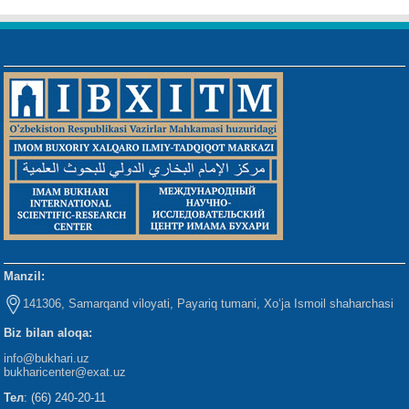
Manzil:
141306, Samarqand viloyati, Payariq tumani, Xo‘ja Ismoil shaharchasi
Biz bilan aloqa:
info@bukhari.uz
bukharicenter
@exat.uz
Тел
: (66) 240-20-11