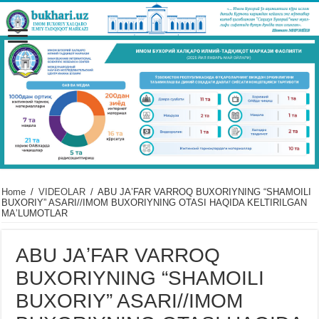
Home
/
VIDЕOLAR
/
ABU JAʼFAR VARROQ BUXORIYNING “SHAMOILI
BUXORIY” ASARI//IMOM BUXORIYNING OTASI HAQIDA KELTIRILGAN
MAʼLUMOTLAR
ABU JAʼFAR VARROQ
BUXORIYNING “SHAMOILI
BUXORIY” ASARI//IMOM