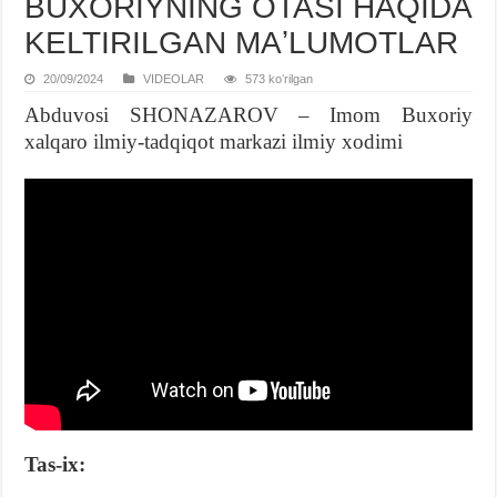
BUXORIYNING OTASI HAQIDA
KELTIRILGAN MAʼLUMOTLAR
20/09/2024
VIDЕOLAR
573 koʻrilgan
Abduvosi SHONAZAROV – Imom Buxoriy
xalqaro ilmiy-tadqiqot markazi ilmiy xodimi
Tas-ix: