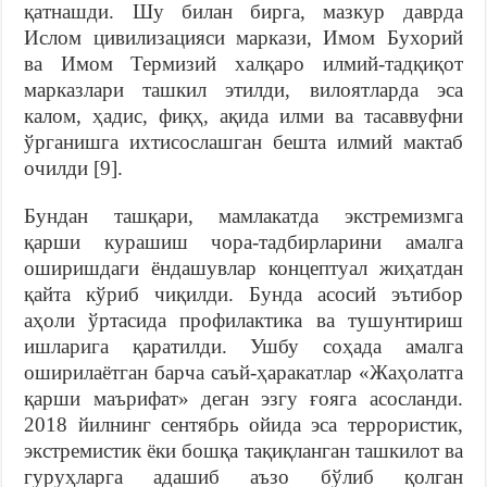
қатнашди. Шу билан бирга, мазкур даврда
Ислом цивилизацияси маркази, Имом Бухорий
ва Имом Термизий халқаро илмий-тадқиқот
марказлари ташкил этилди, вилоятларда эса
калом, ҳадис, фиқҳ, ақида илми ва тасаввуфни
ўрганишга ихтисослашган бешта илмий мактаб
очилди [9].
Бундан ташқари, мамлакатда экстремизмга
қарши курашиш чора-тадбирларини амалга
оширишдаги ёндашувлар концептуал жиҳатдан
қайта кўриб чиқилди. Бунда асосий эътибор
аҳоли ўртасида профилактика ва тушунтириш
ишларига қаратилди. Ушбу соҳада амалга
оширилаётган барча саъй-ҳаракатлар «Жаҳолатга
қарши маърифат» деган эзгу ғояга асосланди.
2018 йилнинг сентябрь ойида эса террористик,
экстремистик ёки бошқа тақиқланган ташкилот ва
гуруҳларга адашиб аъзо бўлиб қолган