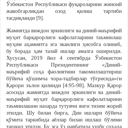
Ўзбекистон Республикаси фуқароларини жиноий
жавобгарликдан озод қилиш тартиби
тасдиқланди [9].
Жамиятда виждон эркинлиги ва диний-маърифий
муҳит барқарорлиги кафолатларини таъминлаш
муҳим аҳамиятга эга эканлиги ҳисобга олиниб,
бу борада ҳам талай ишлар амалга оширилди.
Хусусан, 2019 йил 4 сентябрда Ўзбекистон
Республикаси Президентининг «Диний-
маърифий соҳа фаолиятини такомиллаштириш
бўйича қўшимча чора-тадбирлар тўғрисида»ги
Қарори эълон қилинди [4:95-98]. Мазкур Қарор
асосида жамиятда виждон эркинлиги ва диний-
маърифий муҳит барқарорлиги кафолатларини
таъминлашни назарда тутувчи янги тизим жорий
этилди. Шу билан бирга, Дин ишлари бўйича
қўмита таркибида аёллар билан ишлаш бўлими
ташкил этилди. Бу эса ўз навбатида ушбу соҳада