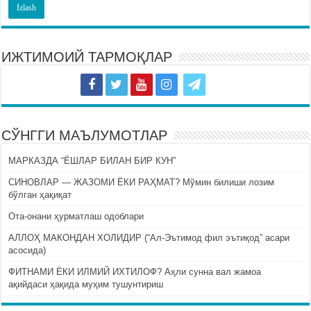
ИЖТИМОИЙ ТАРМОҚЛАР
СЎНГГИ МАЪЛУМОТЛАР
МАРКАЗДА “ЁШЛАР БИЛАН БИР КУН”
СИНОВЛАР — ЖАЗОМИ ЁКИ РАҲМАТ? Мўмин билиши лозим
бўлган ҳақиқат
Ота-онани ҳурматлаш одоблари
АЛЛОҲ МАКОНДАН ХОЛИДИР (“Ал-Эътимод фил эътиқод” асари
асосида)
ФИТНАМИ ЁКИ ИЛМИЙ ИХТИЛОФ? Аҳли сунна вал жамоа
ақийдаси ҳақида муҳим тушунтириш