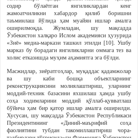
содир бўлаётган янгиликлардан кенг
жамоатчиликни хабардор қилиб боришни
таъминлаш йўлида ҳам муайян ишлар амалга
оширилмоқда. Жумладан, шу мақсадда
Ўзбекистон халқаро Ислом академияси ҳузурида
«Зиё» медиа-маркази ташкил этилди [10]. Ушбу
марказ бу борадаги янгиликларни оммага тез ва
холис етказишда муҳим аҳамиятга эга бўлди.
Масжидлар, зиёратгоҳлар, муқаддас қадамжолар
ва шу каби бошқа объектларнинг
реконструкциясини молиялаштириш, уларнинг
моддий-техник базасини яхшилаш ҳамда ушбу
соҳа ходимларини моддий қўллаб-қувватлаш
бўйича ҳам бир қатор ишлар амалга оширилди.
Хусусан, шу мақсадда Ўзбекистон Республикаси
Президентининг «Диний-маърифий соҳа
фаолиятини тубдан такомиллаштириш чора-
тадбирлари тўғрисида»ги Фармонига Ўзбекистон