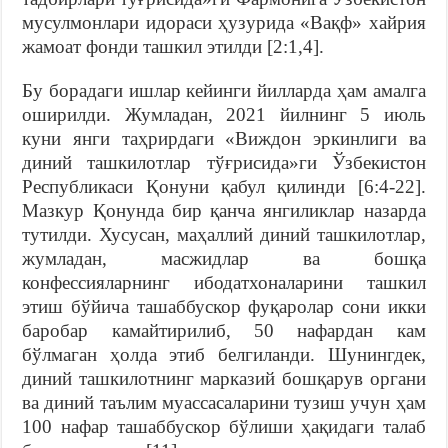
мусулмонлари идораси ҳузурида «Вақф» хайрия
жамоат фонди ташкил этилди [2:1,4].
Бу борадаги ишлар кейинги йилларда ҳам амалга
оширилди. Жумладан, 2021 йилнинг 5 июль
куни янги таҳрирдаги «Виждон эркинлиги ва
диний ташкилотлар тўғрисида»ги Ўзбекистон
Республикаси Қонуни қабул қилинди [6:4-22].
Мазкур Қонунда бир қанча янгиликлар назарда
тутилди. Хусусан, маҳаллий диний ташкилотлар,
жумладан, масжидлар ва бошқа
конфессияларнинг ибодатхоналарини ташкил
этиш бўйича ташаббускор фуқаролар сони икки
баробар камайтирилиб, 50 нафардан кам
бўлмаган ҳолда этиб белгиланди. Шунингдек,
диний ташкилотнинг марказий бошқарув органи
ва диний таълим муассасаларини тузиш учун ҳам
100 нафар ташаббускор бўлиши ҳақидаги талаб