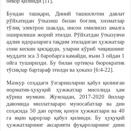
бекор қилинди [11].
Бундан ташқари, Диний ташкилотни давлат
рўйхатидан ўтказиш билан боғлиқ хизматлар
тўлиқ электрон шаклда, инсон омилисиз амалга
оширилиши жорий этилди. Рўйхатдан ўтказувчи
адлия идораларига тақдим этиладиган ҳужжатлар
сони кескин қисқарди, уларни кўриб чиқишнинг
муддати эса 3 баробарга камайди, яъни 3 ойдан 1
ойга туширилди. Бу билан ортиқча бюрократик
тўсиқлар бартараф этилди ва ҳокахо [6:4-22].
Мазкур соҳадаги ўзгаришларни қабул қилинган
норматив-ҳуқуқий ҳужжатлар мисолида ҳам
кўриш мумкин. Жумладан, 2017-2020 йиллар
давомида миллатлараро муносабатлар ва дин
соҳасида 50 дан ортиқ қонун ҳужжатлари ва 40
га яқин қарорлар қабул қилинди. Бу ҳуқуқий
ҳужжатларнинг аксарияти фуқароларнинг дини