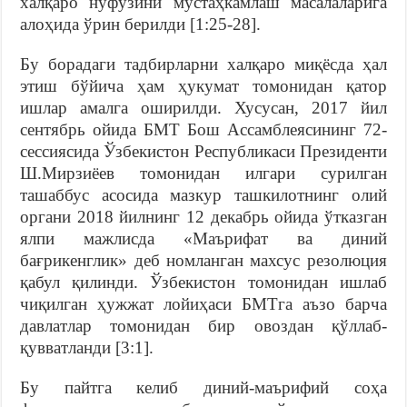
халқаро нуфузини мустаҳкамлаш масалаларига
алоҳида ўрин берилди [1:25-28].
Бу борадаги тадбирларни халқаро миқёсда ҳал
этиш бўйича ҳам ҳукумат томонидан қатор
ишлар амалга оширилди. Хусусан, 2017 йил
сентябрь ойида БМТ Бош Ассамблеясининг 72-
сессиясида Ўзбекистон Республикаси Президенти
Ш.Мирзиёев томонидан илгари сурилган
ташаббус асосида мазкур ташкилотнинг олий
органи 2018 йилнинг 12 декабрь ойида ўтказган
ялпи мажлисда «Маърифат ва диний
бағрикенглик» деб номланган махсус резолюция
қабул қилинди. Ўзбекистон томонидан ишлаб
чиқилган ҳужжат лойиҳаси БМТга аъзо барча
давлатлар томонидан бир овоздан қўллаб-
қувватланди [3:1].
Бу пайтга келиб диний-маърифий соҳа