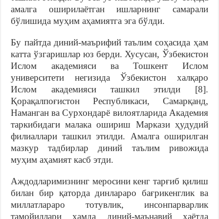
амалга оширилаётган ишларнинг самарали
бўлишида муҳим аҳамиятга эга бўлди.
Бу пайтда диний-маърифий таълим соҳасида ҳам
катта ўзгаришлар юз берди. Хусусан, Ўзбекистон
Ислом академияси ва Тошкент Ислом
университети негизида Ўзбекистон халқаро
Ислом академияси ташкил этилди [8].
Қорақалпоғистон Республикаси, Самарқанд,
Наманган ва Сурхондарё вилоятларида Академия
таркибидаги малака ошириш Маркази ҳудудий
филиаллари ташкил этилди. Амалга оширилган
мазкур тадбирлар диний таълим ривожида
муҳим аҳамият касб этди.
Аждодларимизнинг меросини кенг тарғиб қилиш
билан бир қаторда динлараро бағрикенглик ва
миллатлараро тотувлик, инсонпарварлик
тамойиллари ҳамда диний-маънавий ҳаётда