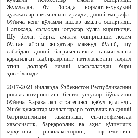
Жумладан, бу борада норматив-ҳуқуқий
ҳужжатлар такомиллаштирилди, диний маърифат
бўйича кенг кўламли ишлар амалга оширилди.
Натижада, салмоқли ютуқлар қўлга киритилди.
Шу билан бирга, амалга оширилиши лозим
бўлган айрим жиҳатлар мавжуд бўлиб, шу
сабабдан диний бағрикенгликни таъминлашга
қаратилган тадбирларнинг натижаларини таҳлил
этиш долзарб илмий масалалардан бири
ҳисобланади.
2017-2021 йилларда Ўзбекистон Республикасини
ривож­лан­тиришнинг бешта устувор йўналиши
бўйича Ҳаракатлар стратегияси қабул қилинди.
Ушбу ҳужжатда миллатлараро тотувлик ва диний
бағрикенгликни таъминлаш, ён-атрофимизда
хавфсизлик, барқарорлик ва аҳил қўшнилик
муҳитини ривожлантириш, юртимизнинг