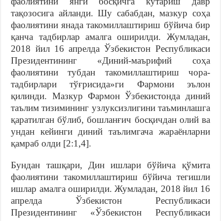
фаолиятини янги босқичга кўтариш давр
тақозосига айланди. Шу сабабдан, мазкур соҳа
фаолиятини янада такомиллаштириш бўйича бир
қанча тадбирлар амалга оширилди. Жумладан,
2018 йил 16 апрелда Ўзбекистон Республикаси
Президентининг «Диний-маърифий соҳа
фаолиятини тубдан такомиллаштириш чора-
тадбирлари тўғрисида»ги Фармони эълон
қилинди. Мазкур Фармон Ўзбекистонда диний
таълим тизимининг узлуксизлигини таъминлашга
қаратилган бўлиб, бошланғич босқичдан олий ва
ундан кейинги диний таълимгача жараёнларни
қамраб олди [2:1,4].
Бундан ташқари, Дин ишлари бўйича қўмита
фаолиятини такомиллаштириш бўйича тегишли
ишлар амалга оширилди. Жумладан, 2018 йил 16
апрелда Ўзбекистон Республикаси
Президентининг «Ўзбекистон Республикаси