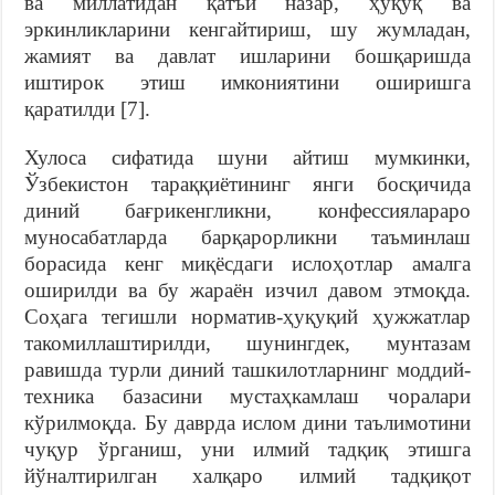
ва миллатидан қатъи назар, ҳуқуқ ва
эркинликларини кенгайтириш, шу жумладан,
жамият ва давлат ишларини бошқаришда
иштирок этиш имкониятини оширишга
қаратилди [7].
Хулоса сифатида шуни айтиш мумкинки,
Ўзбекистон тараққиётининг янги босқичида
диний бағрикенгликни, конфессиялараро
муносабатларда барқарорликни таъминлаш
борасида кенг миқёсдаги ислоҳотлар амалга
оширилди ва бу жараён изчил давом этмоқда.
Соҳага тегишли норматив-ҳуқуқий ҳужжатлар
такомиллаштирилди, шунингдек, мунтазам
равишда турли диний ташкилотларнинг моддий-
техника базасини мустаҳкамлаш чоралари
кўрилмоқда. Бу даврда ислом дини таълимотини
чуқур ўрганиш, уни илмий тадқиқ этишга
йўналтирилган халқаро илмий тадқиқот