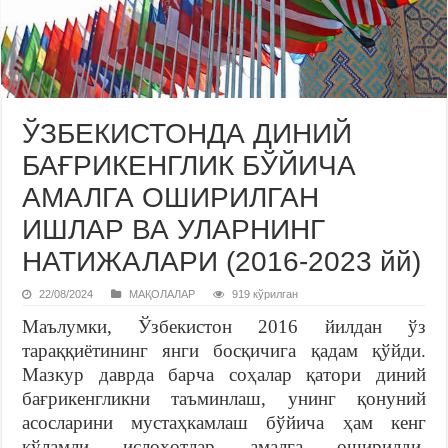
ЎЗБЕКИСТОНДА ДИНИЙ
БАҒРИКЕНГЛИК БЎЙИЧА
АМАЛГА ОШИРИЛГАН
ИШЛАР ВА УЛАРНИНГ
НАТИЖАЛАРИ (2016-2023 йй)
22/08/2024
МАҚОЛАЛАР
919 кўрилган
Маълумки, Ўзбекистон 2016 йилдан ўз
тараққиётининг янги босқичига қадам қўйди.
Мазкур даврда барча соҳалар қатори диний
бағрикенгликни таъминлаш, унинг қонуний
асосларини мустаҳкамлаш бўйича ҳам кенг
кўламли ислоҳотлар амалга оширилди.