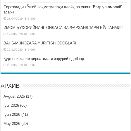
Сирожиддин Ўший раҳматуллоҳи алайҳ ва унинг “Бадъул амолий”
асари
23/04/2019
8,509
ИМОМ БУХОРИЙНИНГ ОИЛАСИ ВА ФАРЗАНДЛАРИ БЎЛГАНМИ?
12/08/2020
8,003
BAHS-MUNOZARA YURITISH ODOBLARI
29/12/2020
7,096
Қуръони карим қироатидаги зарурий одоблар
20/03/2019
6,587
АРХИВ
Avgust 2026
(17)
Iyul 2026
(66)
Iyun 2026
(41)
May 2026
(39)