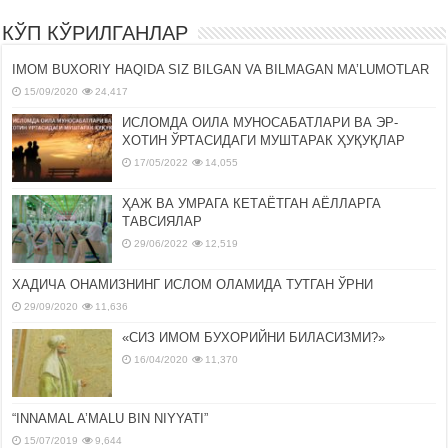
КЎП КЎРИЛГАНЛАР
IMOM BUXORIY HAQIDA SIZ BILGAN VA BILMAGAN MA’LUMOTLAR
15/09/2020
24,417
ИСЛОМДА ОИЛА МУНОСАБАТЛАРИ ВА ЭР-
ХОТИН ЎРТАСИДАГИ МУШТАРАК ҲУҚУҚЛАР
17/05/2022
14,055
ҲАЖ ВА УМРАГА КЕТАЁТГАН АЁЛЛАРГА
ТАВСИЯЛАР
29/06/2022
12,519
ХАДИЧА ОНАМИЗНИНГ ИСЛОМ ОЛАМИДА ТУТГАН ЎРНИ
29/09/2020
11,636
«СИЗ ИМОМ БУХОРИЙНИ БИЛАСИЗМИ?»
16/04/2020
11,370
“INNAMAL A’MALU BIN NIYYATI”
15/07/2019
9,644