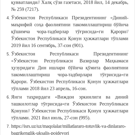
қувватланди// Халқ сўзи газетаси, 2018 йил, 14 декабрь,
№ 259 (7217).
Ўзбекистон Республикаси Президентининг «Диний-
маърифий соҳа фаолиятини такомиллаштириш бўйича
қўшимча чора-тадбирлар тўғрисида»ги Қарори//
Ўзбекистон Республикаси Қонун ҳужжатлари тўплами
2019 йил 16 сентябрь, 37-сон (901).
Ўзбекистон Республикаси Президентининг
«Ўзбекистон Республикаси Вазирлар Маҳкамаси
ҳузуридаги Дин ишлари бўйича қўмита фаолиятини
такомиллаштириш чора-тадбирлари тўғрисида»ги
Қарори. Ўзбекистон Республикаси Қонун ҳужжатлари
тўплами 2018 йил 23 апрель, 16-сон.
Янги таҳрирдаги «Виждон эркинлиги ва диний
ташкилотлар тўғрисида»ги Ўзбекистон Республикаси
Қонуни// Ўзбекистон Республикаси Қонун ҳужжатлари
тўплами. 2021 йил июль, 27-сон (995).
https://isrs.uz/uz/maqolalar/millatlararo-totuvlik-va-dinlararo-
bagrikenglik-uksalis-pojdevori