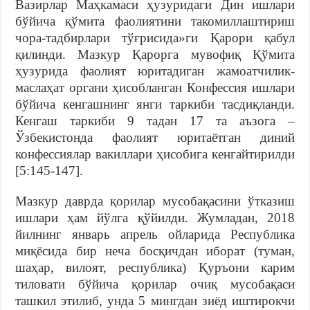
Вазирлар Маҳкамаси ҳузуридаги Дин ишлари
бўйича қўмита фаолиятини такомиллаштириш
чора-тадбирлари тўғрисида»ги Қарори қабул
қилинди. Мазкур Қарорга мувофиқ Қўмита
ҳузурида фаолият юритадиган жамоатчилик-
маслаҳат органи ҳисобланган Конфессия ишлари
бўйича кенгашнинг янги таркиби тасдиқланди.
Кенгаш таркиби 9 тадан 17 та аъзога –
Ўзбекистонда фаолият юритаётган диний
конфессиялар вакиллари ҳисобига кенгайтирилди
[5:145-147].
Мазкур даврда қорилар мусобақасини ўтказиш
ишлари ҳам йўлга қўйилди. Жумладан, 2018
йилнинг январь апрель ойларида Республика
миқёсида бир неча босқичдан иборат (туман,
шаҳар, вилоят, республика) Қуръони карим
тиловати бўйича қорилар очиқ мусобақаси
ташкил этилиб, унда 5 мингдан зиёд иштирокчи