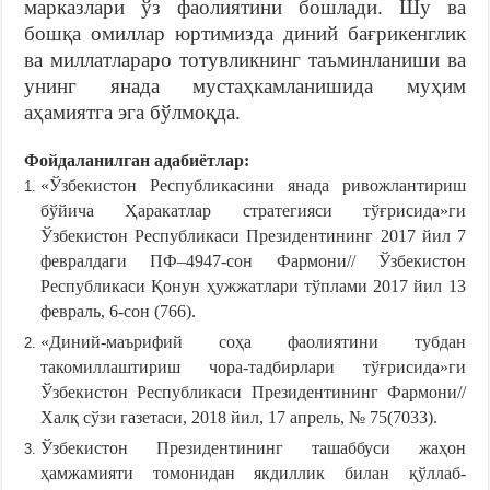
марказлари ўз фаолиятини бошлади. Шу ва
бошқа омиллар юртимизда диний бағрикенглик
ва миллатлараро тотувликнинг таъминланиши ва
унинг янада мустаҳкамланишида муҳим
аҳамиятга эга бўлмоқда.
Фойдаланилган адабиётлар:
«Ўзбекистон Республикасини янада ривожлантириш
бўйича Ҳаракатлар стратегияси тўғрисида»ги
Ўзбекистон Республикаси Президентининг 2017 йил 7
февралдаги ПФ–4947-сон Фармони// Ўзбекистон
Республикаси Қонун ҳужжатлари тўплами 2017 йил 13
февраль, 6-сон (766).
«Диний-маърифий соҳа фаолиятини тубдан
такомиллаштириш чора-тадбирлари тўғрисида»ги
Ўзбекистон Республикаси Президентининг Фармони//
Халқ сўзи газетаси, 2018 йил, 17 апрель, № 75(7033).
Ўзбекистон Президентининг ташаббуси жаҳон
ҳамжамияти томонидан якдиллик билан қўллаб-