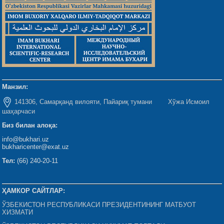
Манзил:
141306, Самарқанд вилояти, Пайариқ тумани Хўжа Исмоил
шаҳарчаси
Биз билан алоқа:
info@bukhari.uz
bukharicenter@exat.uz
Тел:
(66) 240-20-11
ҲАМКОР САЙТЛАР:
ЎЗБЕКИСТОН РЕСПУБЛИКАСИ ПРЕЗИДЕНТИНИНГ МАТБУОТ
ХИЗМАТИ