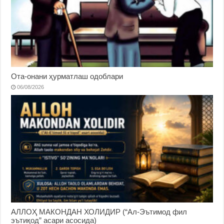
Ота-онани ҳурматлаш одоблари
06/08/2026
АЛЛОҲ МАКОНДАН ХОЛИДИР (“Ал-Эътимод фил
эътиқод” асари асосида)