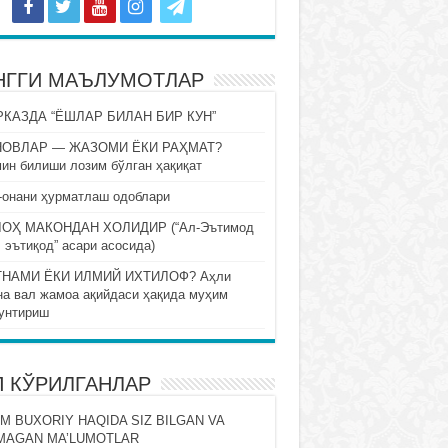
НГГИ МАЪЛУМОТЛАР
КАЗДА “ЁШЛАР БИЛАН БИР КУН”
НОВЛАР — ЖАЗОМИ ЁКИ РАҲМАТ?
ин билиши лозим бўлган ҳақиқат
-онани ҳурматлаш одоблари
ОҲ МАКОНДАН ХОЛИДИР (“Ал-Эътимод
 эътиқод” асари асосида)
НАМИ ЁКИ ИЛМИЙ ИХТИЛОФ? Аҳли
на вал жамоа ақийдаси ҳақида муҳим
унтириш
П КЎРИЛГАНЛАР
M BUXORIY HAQIDA SIZ BILGAN VA
MAGAN MA’LUMOTLAR