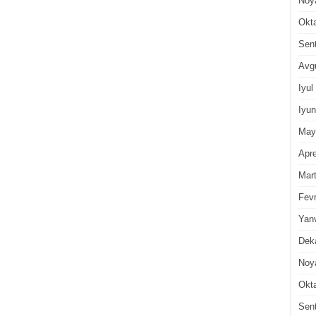
Noy
Okt
Sen
Avg
Iyul
Iyun
May
Apre
Mar
Fevr
Yan
Dek
Noy
Okt
Sen