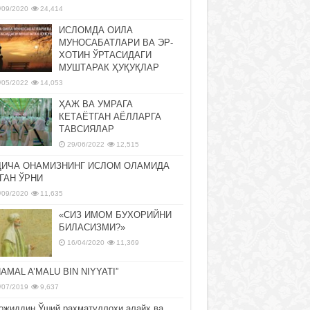
/09/2020
24,414
ИСЛОМДА ОИЛА
МУНОСАБАТЛАРИ ВА ЭР-
ХОТИН ЎРТАСИДАГИ
МУШТАРАК ҲУҚУҚЛАР
/05/2022
14,053
ҲАЖ ВА УМРАГА
КЕТАЁТГАН АЁЛЛАРГА
ТАВСИЯЛАР
29/06/2022
12,515
ДИЧА ОНАМИЗНИНГ ИСЛОМ ОЛАМИДА
ГАН ЎРНИ
/09/2020
11,635
«СИЗ ИМОМ БУХОРИЙНИ
БИЛАСИЗМИ?»
16/04/2020
11,369
NAMAL A’MALU BIN NIYYATI”
/07/2019
9,637
ожиддин Ўший раҳматуллоҳи алайҳ ва