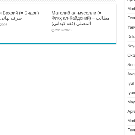
Mar
 Баҳоий (= Бидон) –
Матолиб ал-мусолли (=
Фиқҳ ал-Кайдоний) – مطالب
صرف بهائى )
Fevr
المصلي (فقه كيدانى)
/2026
Yan
29/07/2026
Dek
Noy
Okt
Sen
Avg
Iyul
Iyun
May
Apre
Mar
Fevr