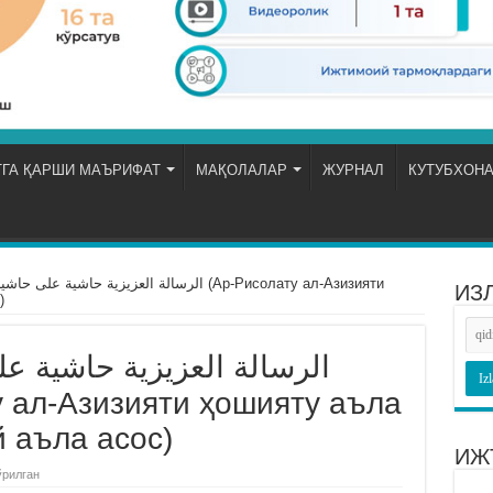
ГА ҚАРШИ МАЪРИФАТ
МАҚОЛАЛАР
ЖУРНАЛ
КУТУБХОН
الرسالة العزيزية حاشي (Ар-Рисолату ал-Азизияти
ИЗ
)
الرسالة العزيزية حاشية ع
 аъла асос)
ИЖ
ўрилган