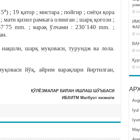
уни
а
15
) ; 19 қатор ; мистара ; пойгир ; сиёҳи қора
23
 ; матн қизил рамкага олинган ; шарқ қоғози ;
ИМ
67´75 mm. ; варақ ўлчами : 230´140 mm. ;
ФА
ан.
12
BAH
 нақшли, шарқ муқоваси, турундж ва лола.
29
Қур
20
муқоваси йўқ, айрим варақлари йиртилган,
АР
ҚЎЛЁЗМАЛАР БИЛАН ИШЛАШ ШЎЪБАСИ
ИБХИТМ Матбуот хизмати
Avg
Iyul
Iyun
May
Apre