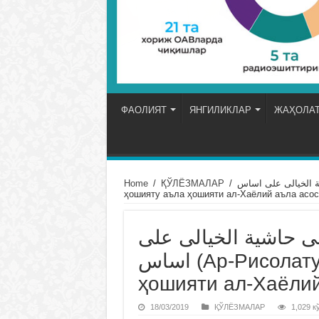
ФАОЛИЯТ
ЯНГИЛИКЛАР
ЖАҲОЛАТ
Home
/
ҚЎЛЁЗМАЛАР
/
ة على حاشية الخيالى على اساس
ҳошияту аъла ҳошияти ал-Хаёлий аъла асос
لى حاشية الخيالى على
اساس (Ар-Рисолату ал-Азизияти ҳошияту аъла
ҳошияти ал-Хаёлий
18/03/2019
ҚЎЛЁЗМАЛАР
1,029 к