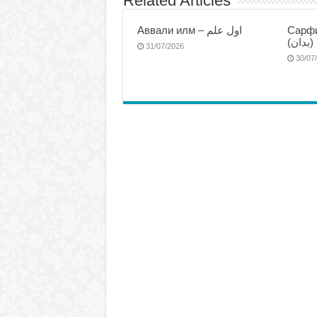
Related Articles
Аввали илм – اول علم
Сарфи
(بدان
31/07/2026
30/07