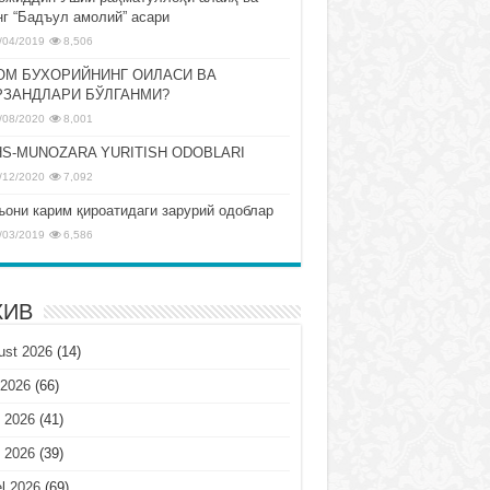
нг “Бадъул амолий” асари
/04/2019
8,506
ОМ БУХОРИЙНИНГ ОИЛАСИ ВА
РЗАНДЛАРИ БЎЛГАНМИ?
/08/2020
8,001
S-MUNOZARA YURITISH ODOBLARI
/12/2020
7,092
ъони карим қироатидаги зарурий одоблар
/03/2019
6,586
ХИВ
ust 2026
(14)
 2026
(66)
 2026
(41)
 2026
(39)
l 2026
(69)