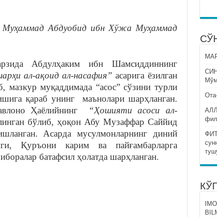
 Муҳаммад Абдуобид ибн Хўжа Муҳаммад
СЎ
МАР
рзида Абдулҳаким ибн Шамсиддиннинг
СИ
шарҳи ал-ақоид ал-насафия”
асарига ёзилган
Мўм
, мазкур муқаддимада “асос” сўзини турли
Ота
ишига қараб унинг маънолари шарҳланган.
Мавлоно Ҳаёлийнинг
“Ҳошияти асоси ал-
АЛЛ
фил
линган бўлиб, ҳоқон Абу Музаффар Саййид
ишланган. Асарда мусулмонларнинг диний
ФИТ
сун
иги, Қуръони карим ва пайғамбарларга
туш
 иборалар батафсил ҳолатда шарҳланган.
КЎ
IMO
BIL