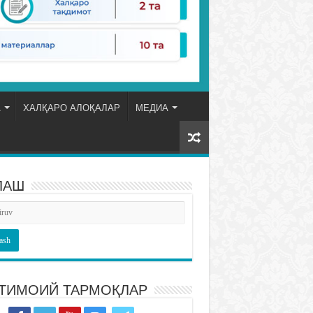
А
ХАЛҚАРО АЛОҚАЛАР
МЕДИА
ЛАШ
ТИМОИЙ ТАРМОҚЛАР