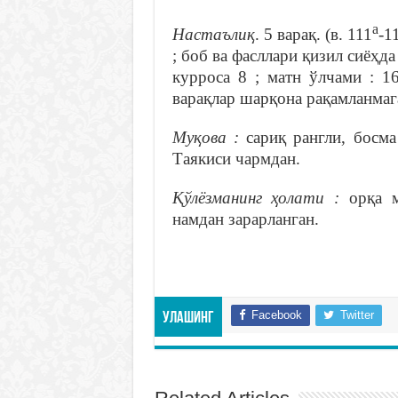
а
Настаълиқ
. 5 варақ. (в. 111
-1
; боб ва фасллари қизил сиёҳда
курроса 8 ; матн ўлчами : 1
варақлар шарқона рақамланмаг
Муқова :
сариқ рангли, босма
Таякиси чармдан.
Қўлёзманинг ҳолати :
орқа 
намдан зарарланган.
Facebook
Twitter
Улашинг