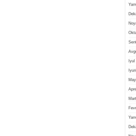
Yan
Dek
Noy
Okt
Sen
Avg
Iyul
Iyun
May
Apre
Mar
Fevr
Yan
Dek