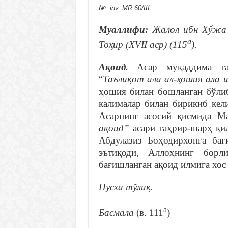
№ inv. MR 60/III
Муаллифи:
Жалол ибн Хўжа
а
Тоҳир (
XVII аср
) (115
).
Ақоид.
Асар муқаддима та
“
Таълиқот ала ал-ҳошия ала 
ҳошия билан бошланган бўлиб
калималар билан бирикиб кел
Асарнинг асосий қисмида 
ақоид”
асари таҳрир-шарҳ қи
Абдулазиз Боҳодирхонга бағ
эътиқоди, Аллоҳнинг борл
бағишланган ақоид илмига хос
Нусха тўлиқ
.
а
Басмала
(в. 111
)