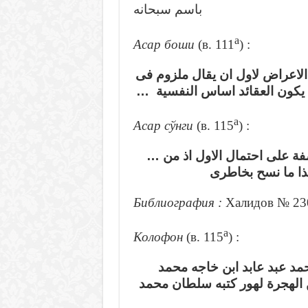
باسم سبحانه
а
Асар боши
(в. 111
) :
 الاعراض لاول ان يقال ملزوم فى
ان يكون العقائد اساس النفسية
а
Асар сўнги
(в. 115
) :
… فة على احتمال الاول اذ من
ذا ما نسح بخاطرى
Библиография :
Халидов № 23
а
Колофон
(в. 115
) :
حمد عبد عابد ابن خاجه محمد
لهجرة لهور كتبه سلطان محمد