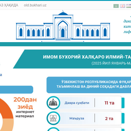
АЗ ҲАҚИДА
old.bukhari.uz