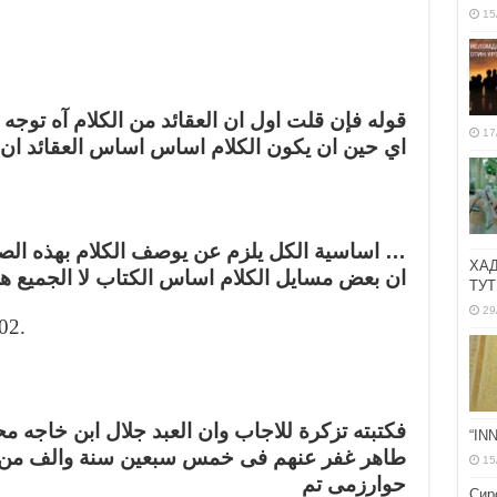
15
قوله فإن قلت اول ان العقائد من الكلام آه توجه
17
اي حين ان يكون الكلام اساس اساس العقائد  …
اساسية الكل يلزم عن يوصف الكلام بهذه الص …
ХА
ان بعض مسايل الكلام اساس الكتاب لا الجميع ه
ТУТ
29
02.
فكتبته تزكرة للاجاب وان العبد جلال ابن خاجه م
“IN
طاهر غفر عنهم فى خمس سبعين سنة والف من ا
15
حوارزمى تم
Сир