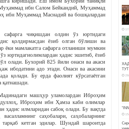
лашга киришади. Ёш имом Бухорий таниқли
Муҳаммад ибн Салом Бейкандий, Муҳаммад
оҳ ибн Муҳаммад Маснадий ва бошқалардан
17
р сафарга чиқишдан олдин ўз юртидаги
адис қолдирмасдан ёзиб олган бўлиши ва
р ёки мамлакатга сафарга отланиши мумкин
, ўз юртидагиолимлардан ҳадис эшитиб, ёзиб
ўл олади. Бухорий 825 йили онаси ва акаси
ХА
ҳаж ибодатини адо этади. Онаси ва акасини
ТУТ
ада қолади. Бу ерда фаолият кўрсатаётган
29
 қатнашади.
 Мадинадаги машҳур уламолардан Иброҳим
дуллоҳ, Иброҳим ибн Ҳамза каби олимлар
“IN
ан ҳадис илмларидан сабоқ олади. Бу вақтда
15
 васалламнинг саҳобалари, саҳобаларнинг
 тарқаб кетган эдилар. Шундай шароитда
Сир
уни