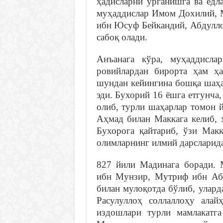
ҳадисларни ўрганишга ва ёд
муҳаддислар Имом Дохилий, 
ибн Юсуф Бейкандий, Абдулл
сабоқ олади.
Анъанага кўра, муҳаддисла
ровийлардан бирорта ҳам ҳ
шундан кейингина бошқа шаҳа
эди. Бухорий 16 ёшга етгунча
олиб, турли шаҳарлар томон й
Аҳмад билан Маккага келиб, 
Бухорога қайтариб, ўзи Макк
олимларнинг илмий дарсларида
827 йили Мадинага боради.
ибн Мунзир, Мутриф ибн Аб
билан мулоқотда бўлиб, улард
Расулуллоҳ соллаллоҳу алайҳ
издошлари турли мамлакатга