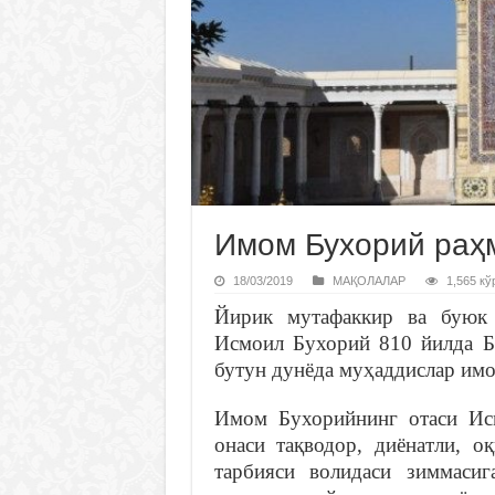
Имом Бухорий раҳ
18/03/2019
МАҚОЛАЛАР
1,565 кў
Йирик мутафаккир ва буюк
Исмоил Бухорий 810 йилда Б
бутун дунёда муҳаддислар имо
Имом Бухорийнинг отаси Ис
онаси тақводор, диёнатли, о
тарбияси волидаси зиммаси