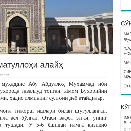
СЎ
МА
Жум
“СА
НО
матуллоҳи алайҳ
МАР
СИ
рилган
Мўм
 муҳаддис Абу Абдуллоҳ Муҳаммад ибн
Ота
ухорода таваллуд топган. Имом Бухорийни
ми, ҳадис илмининг султони деб атайдилар.
КЎ
моил тижорат ишлари билан шуғулланган,
қила аёл бўлган. Отаси вафот этгач, унинг
IMO
BIL
га тушади. У 5-6 ёшидан илмга қизиқиб
15