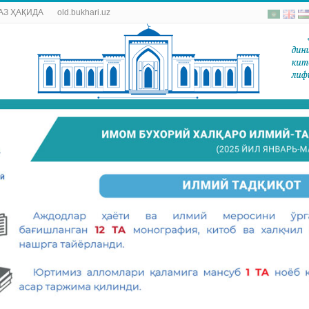
АЗ ҲАҚИДА
old.bukhari.uz