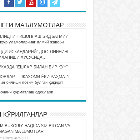
НГГИ МАЪЛУМОТЛАР
ВЛИДНИ НИШОНЛАШ БИДЪАТМИ?
ҳур уламоларнинг илмий жавоби
ДДИ ИСКАНДАРИЙ” ДОСТОНИНИНГ
МЛАНИШИ ХУСУСИДА…
КАЗДА “ЁШЛАР БИЛАН БИР КУН”
НОВЛАР — ЖАЗОМИ ЁКИ РАҲМАТ?
ин билиши лозим бўлган ҳақиқат
-онани ҳурматлаш одоблари
П КЎРИЛГАНЛАР
M BUXORIY HAQIDA SIZ BILGAN VA
MAGAN MA’LUMOTLAR
/09/2020
24,433