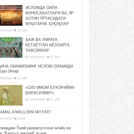
ИСЛОМДА ОИЛА
МУНОСАБАТЛАРИ ВА ЭР-
ХОТИН ЎРТАСИДАГИ
МУШТАРАК ҲУҚУҚЛАР
/05/2022
14,069
ҲАЖ ВА УМРАГА
КЕТАЁТГАН АЁЛЛАРГА
ТАВСИЯЛАР
29/06/2022
12,524
ДИЧА ОНАМИЗНИНГ ИСЛОМ ОЛАМИДА
ГАН ЎРНИ
/09/2020
11,650
«СИЗ ИМОМ БУХОРИЙНИ
БИЛАСИЗМИ?»
16/04/2020
11,378
NAMAL A’MALU BIN NIYYATI”
/07/2019
9,655
ожиддин Ўший раҳматуллоҳи алайҳ ва
нг “Бадъул амолий” асари