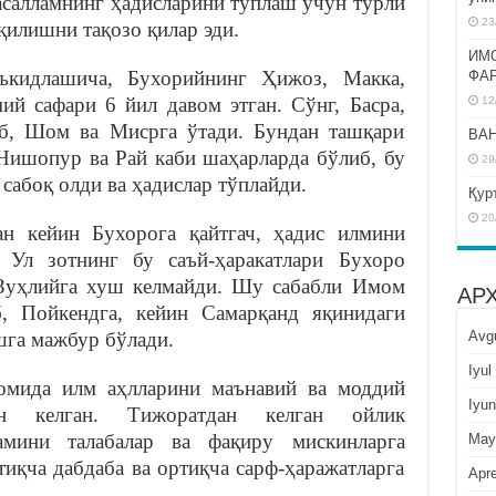
асалламнинг ҳадисларини тўплаш учун турли
23
қилишни тақозо қилар эди.
ИМ
аъкидлашича, Бухорийнинг Ҳижоз, Макка,
ФА
ий сафари 6 йил давом этган. Сўнг, Басра,
12
иб, Шом ва Мисрга ўтади. Бундан ташқари
BAH
 Нишопур ва Рай каби шаҳарларда бўлиб, бу
29
сабоқ олди ва ҳадислар тўплайди.
Қур
20
н кейин Бухорога қайтгач, ҳадис илмини
 Ул зотнинг бу саъй-ҳаракатлари Бухоро
Зуҳлийга хуш келмайди. Шу сабабли Имом
АР
, Пойкендга, кейин Самарқанд яқинидаги
Avg
шга мажбур бўлади.
Iyul
омида илм аҳлларини маънавий ва моддий
Iyun
ган келган. Тижоратдан келган ойлик
мини талабалар ва фақиру мискинларга
May
тиқча дабдаба ва ортиқча сарф-ҳаражатларга
Apre