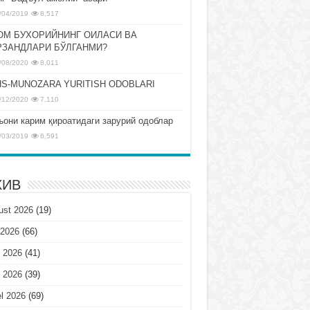
/04/2019
8,517
ОМ БУХОРИЙНИНГ ОИЛАСИ ВА
РЗАНДЛАРИ БЎЛГАНМИ?
/08/2020
8,011
S-MUNOZARA YURITISH ODOBLARI
/12/2020
7,110
ъони карим қироатидаги зарурий одоблар
/03/2019
6,591
ХИВ
ust 2026
(19)
 2026
(66)
 2026
(41)
 2026
(39)
l 2026
(69)