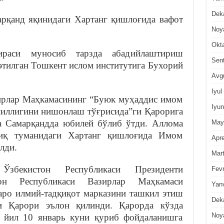
Dek
рқанд яқинидаги Хартанг қишлоғида вафот
Noy
Okt
ираси муносиб тарзда абадийлаштириш
Sen
этилган Тошкент ислом институтига Бухорий
Avg
Iyul
ирлар Маҳкамасининг “Буюк муҳаддис имом
Iyun
йиллигини нишонлаш тўғрисида”ги Қарорига
а Самарқандда юбилей бўлиб ўтди. Аллома
May
иқ туманидаги Хартанг қишлоғида Имом
Apre
лди.
Mar
бекистон Республикаси Президенти
Fevr
тон Республикаси Вазирлар Маҳкамаси
Yan
ро илмий-тадқиқот марказини ташкил этиш
Dek
ги Қарори эълон қилинди. Қарорда кўзда
Noy
9 йил 10 январь куни қуриб фойдаланишга