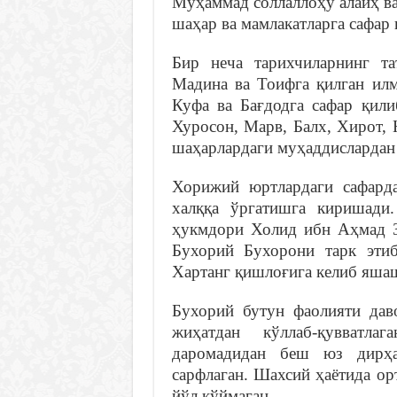
Муҳаммад соллаллоҳу алайҳ в
шаҳар ва мамлакатларга сафар 
Бир неча тарихчиларнинг т
Мадина ва Тоифга қилган илм
Куфа ва Бағдодга сафар қил
Хуросон, Марв, Балх, Хирот,
шаҳарлардаги муҳаддислардан 
Хорижий юртлардаги сафарда
халққа ўргатишга киришади.
ҳукмдори Холид ибн Аҳмад 
Бухорий Бухорони тарк этиб
Хартанг қишлоғига келиб яша
Бухорий бутун фаолияти дав
жиҳатдан кўллаб-қувватла
даромадидан беш юз дирҳа
сарфлаган. Шахсий ҳаётида ор
йўл қўймаган.