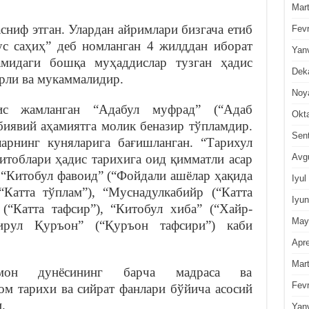
Mar
сниф этган. Улардан айримлари бизгача етиб
Fevr
с саҳиҳ” деб номланган 4 жилддан иборат
Yan
амидаги бошқа муҳаддислар тузган ҳадис
Dek
рли ва мукаммалидир.
Noy
ис жамланган “Адабул муфрад” (“Адаб
Okt
рбиявий аҳамиятга молик беназир тўпламдир.
Sen
арнинг куняларига бағишланган. “Тарихул
Avg
китоблари ҳадис тарихига оид қимматли асар
 “Китобул фавоид” (“Фойдали ашёлар ҳақида
Iyul
“Катта тўплам”), “Муснадулкабийр (“Катта
Iyun
 (“Катта тафсир”), “Китобул хиба” (“Хайр-
May
сирул Қуръон” (“Қуръон тафсири”) каби
Apre
Mar
лмон дунёсининг барча мадраса ва
Fevr
ом тарихи ва сийрат фанлари бўйича асосий
.
Yan