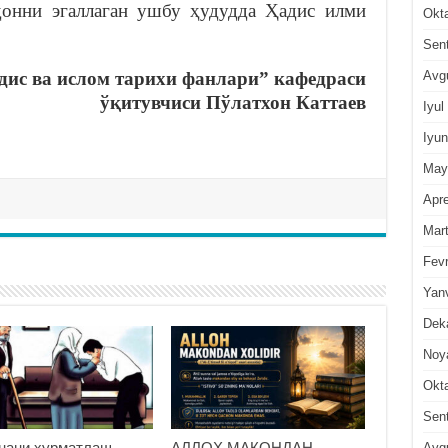
донни эгаллаган ушбу ҳудудда Ҳадис илми
Okt
Sen
Avg
дис ва ислом тарихи фанлари” кафедраси
ўқитувчиси Пўлатхон Каттаев
Iyul
Iyun
May
Apre
Mar
Fevr
Yan
Dek
Noy
Okt
Sen
нани ҳурматлаш
АЛЛОҲ МАКОНДАН
Avg