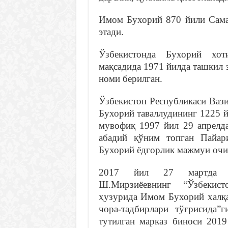
Имом Бухорий 870 йили Сама
этади.
Ўзбекистонда Бухорий хот
мақсадида 1971 йилда ташкил 
номи берилган.
Ўзбекистон Республикаси Ваз
Бухорий таваллудининг 1225 
мувофиқ 1997 йил 29 апрелд
абадий қўним топган Пайар
Бухорий ёдгорлик мажмуи очи
2017 йил 27 мартда Ўз
Ш.Мирзиёевнинг “Ўзбекис
ҳузурида Имом Бухорий халқа
чора-тадбирлари тўғрисида”
тутилган марказ биноси 201