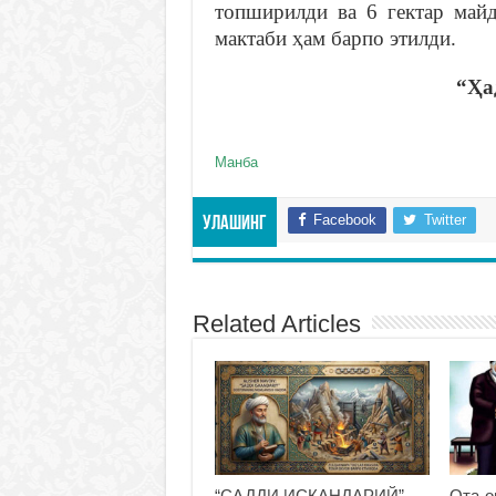
топширилди ва 6 гектар май
мактаби ҳам барпо этилди.
“Ҳа
Манба
Facebook
Twitter
Улашинг
Related Articles
“САДДИ ИСКАНДАРИЙ”
Ота-о