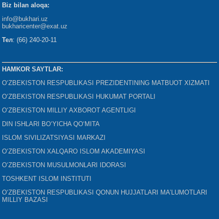
Biz bilan aloqa:
info@bukhari.uz
bukharicenter
@exat.uz
Тел
: (66) 240-20-11
HAMKOR SAYTLAR:
O‘ZBEKISTON RESPUBLIKASI PREZIDENTINING MATBUOT XIZMATI
O‘ZBEKISTON RESPUBLIKASI HUKUMAT PORTALI
O‘ZBEKISTON MILLIY AXBOROT AGENTLIGI
DIN ISHLARI BO‘YICHA QO‘MITA
ISLOM SIVILIZATSIYASI MARKAZI
O‘ZBEKISTON XALQARO ISLOM AKADEMIYASI
O‘ZBEKISTON MUSULMONLARI IDORASI
TOSHKENT ISLOM INSTITUTI
O‘ZBEKISTON RESPUBLIKASI QONUN HUJJATLARI MA’LUMOTLARI
MILLIY BAZASI