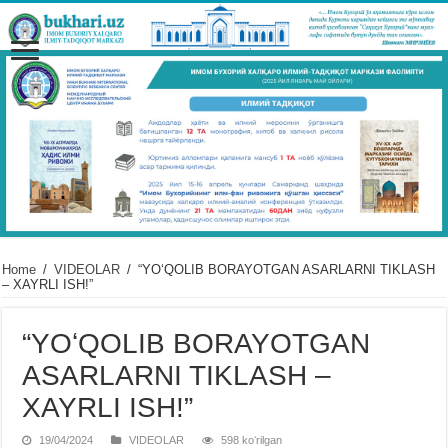
Home
/
VIDЕOLAR
/
“YOʻQOLIB BORAYOTGAN ASARLARNI TIKLASH
– XAYRLI ISH!”
“YOʻQOLIB BORAYOTGAN
ASARLARNI TIKLASH –
XAYRLI ISH!”
19/04/2024
VIDЕOLAR
598 koʻrilgan