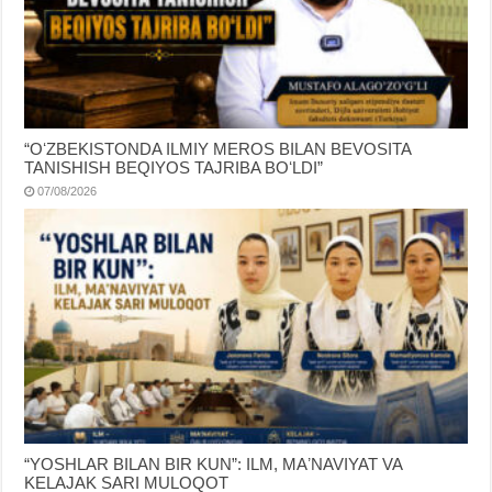
“OʻZBEKISTONDA ILMIY MEROS BILAN BEVOSITA
TANISHISH BEQIYOS TAJRIBA BOʻLDI”
07/08/2026
“YOSHLAR BILAN BIR KUN”: ILM, MAʼNAVIYAT VA
KELAJAK SARI MULOQOT