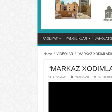
FAOLIYAT
YANGILIKLAR
JAHOLATG
Home
/
VIDЕOLAR
/
“MARKAZ XODIMLARIN
“MARKAZ XODIMLA
17/04/2024
VIDЕOLAR
497 koʻrilg