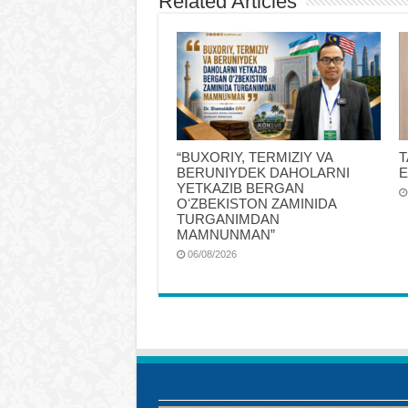
Related Articles
“BUXORIY, TERMIZIY VA
T
BERUNIYDEK DAHOLARNI
E
YETKAZIB BERGAN
OʻZBEKISTON ZAMINIDA
TURGANIMDAN
MAMNUNMAN”
06/08/2026