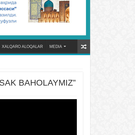
XALQARO ALOQALAR
MEDIA
KSAK BAHOLAYMIZ”