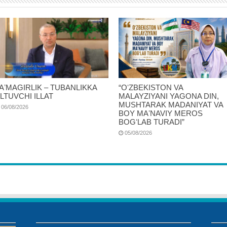
AʼMAGIRLIK – TUBANLIKKA
“OʻZBEKISTON VA
LTUVCHI ILLAT
MALAYZIYANI YAGONA DIN,
MUSHTARAK MADANIYAT VA
06/08/2026
BOY MAʼNAVIY MEROS
BOGʻLAB TURADI”
05/08/2026