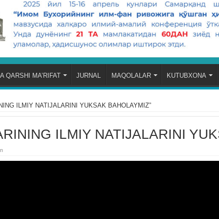
A QARSHI MA’RIFAT
JURNAL
MAQOLALAR
KUTUBXONA
ING ILMIY NATIJALARINI YUKSAK BAHOLAYMIZ”
RINING ILMIY NATIJALARINI YU
an