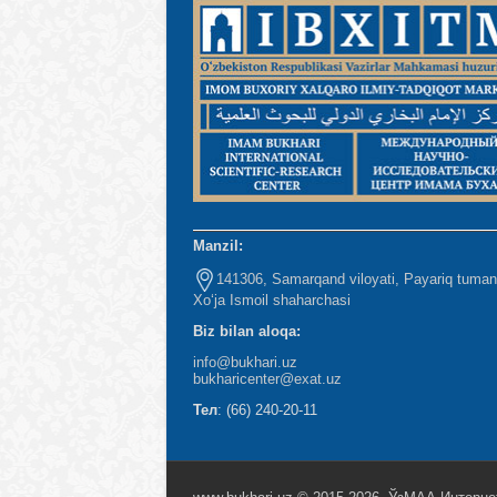
Manzil:
141306, Samarqand viloyati, Payariq tuman
Xo‘ja Ismoil shaharchasi
Biz bilan aloqa:
info@bukhari.uz
bukharicenter
@exat.uz
Тел
: (66) 240-20-11