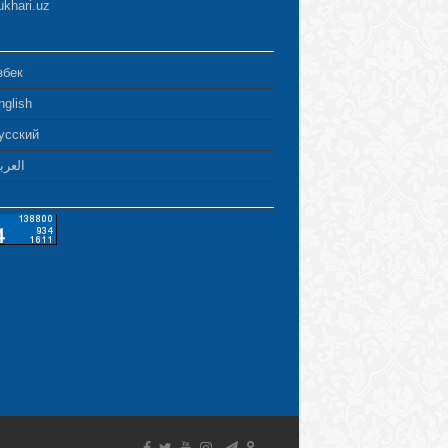
ukhari.uz
збек
nglish
усский
العرب