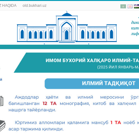
 HAQIDA
old.bukhari.uz