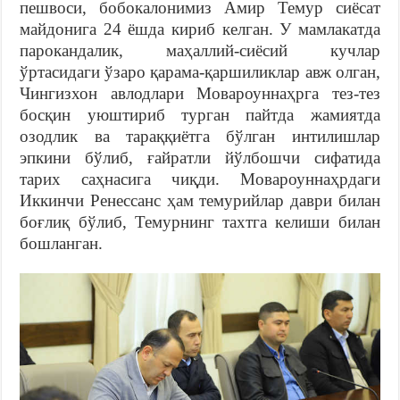
пешвоси, бобокалонимиз Амир Темур сиёсат
майдонига 24 ёшда кириб келган. У мамлакатда
парокандалик, маҳаллий-сиёсий кучлар
ўртасидаги ўзаро қарама-қаршиликлар авж олган,
Чингизхон авлодлари Мовароуннаҳрга тез-тез
босқин уюштириб турган пайтда жамиятда
озодлик ва тараққиётга бўлган интилишлар
эпкини бўлиб, ғайратли йўлбошчи сифатида
тарих саҳнасига чиқди. Мовароуннаҳрдаги
Иккинчи Ренессанс ҳам темурийлар даври билан
боғлиқ бўлиб, Темурнинг тахтга келиши билан
бошланган.