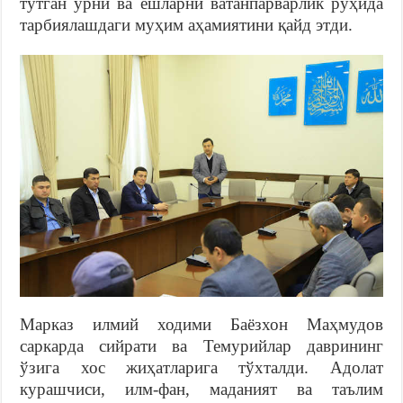
тутган ўрни ва ёшларни ватанпарварлик руҳида
тарбиялашдаги муҳим аҳамиятини қайд этди.
Марказ илмий ходими Баёзхон Маҳмудов
саркарда сийрати ва Темурийлар даврининг
ўзига хос жиҳатларига тўхталди. Адолат
курашчиси, илм-фан, маданият ва таълим