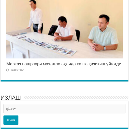
Марказ нашрлари маҳалла аҳлида катта қизиқиш уйғотди
04/08/2026
ИЗЛАШ