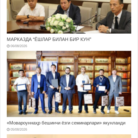
МАРКАЗДА “ЁШЛАР БИЛАН БИР КУН”
06/08/2026
«Мовароуннаҳр бешинчи ёзги семинарлари» якунланди
05/08/2026