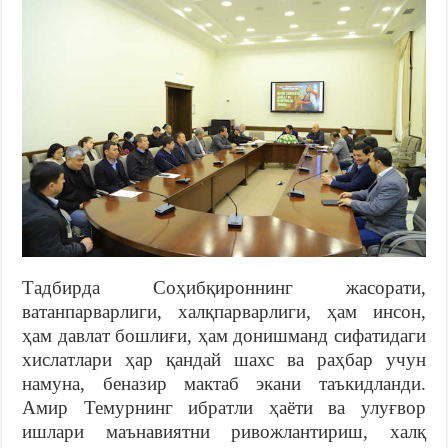
Тадбирда Соҳибқироннинг жасорати,
ватанпарварлиги, халқпарварлиги, ҳам инсон,
ҳам давлат бошлиғи, ҳам донишманд сифатидаги
хислатлари ҳар қандай шахс ва раҳбар учун
намуна, беназир мактаб экани таъкидланди.
Амир Темурнинг ибратли ҳаёти ва улуғвор
ишлари маънавиятни ривожлантириш, халқ