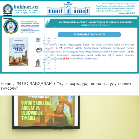
Home
/
ФОТО ЛАВҲАЛАР
/
“Буюк саркарда, адолат ва улуғворлик
тимсоли”