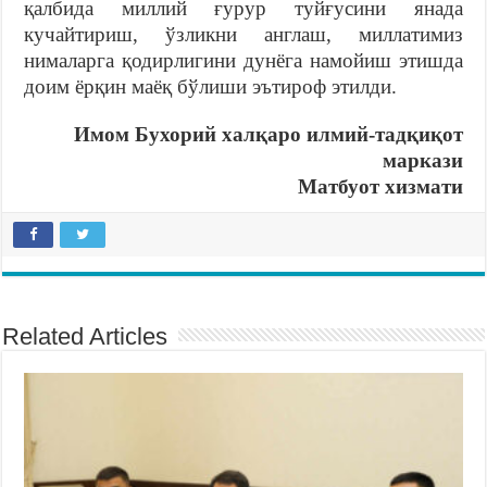
қалбида миллий ғурур туйғусини янада
кучайтириш, ўзликни англаш, миллатимиз
нималарга қодирлигини дунёга намойиш этишда
доим ёрқин маёқ бўлиши эътироф этилди.
Имом Бухорий халқаро илмий-тадқиқот
маркази
Матбуот хизмати
Related Articles