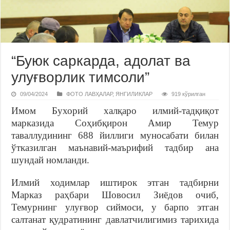
“Буюк саркарда, адолат ва
улуғворлик тимсоли”
09/04/2024
ФОТО ЛАВҲАЛАР
,
ЯНГИЛИКЛАР
919 кўрилган
Имом Бухорий халқаро илмий-тадқиқот
марказида Соҳибқирон Амир Темур
таваллудининг 688 йиллиги муносабати билан
ўтказилган маънавий-маърифий тадбир ана
шундай номланди.
Илмий ходимлар иштирок этган тадбирни
Марказ раҳбари Шовосил Зиёдов очиб,
Темурнинг улуғвор сиймоси, у барпо этган
салтанат қудратининг давлатчилигимиз тарихида