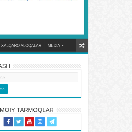
XALQARO ALOQALAR
MEDIA
ASH
TIMOIY TARMOQLAR