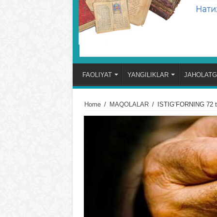
FAOLIYAT
YANGILIKLAR
JAHOLATG
Home
/
MAQOLALAR
/
ISTIGʻFORNING 72 t