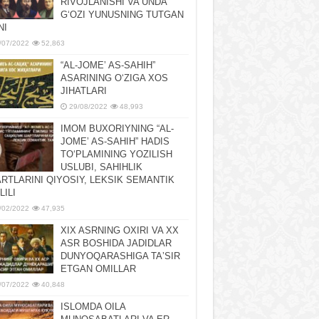
RIVOJLANISHI VA UNDA
GʻOZI YUNUSNING TUTGAN
NI
/07/2022
52,863
“AL-JOMEʼ AS-SAHIH”
ASARINING OʻZIGA XOS
JIHATLARI
29/08/2022
48,993
IMOM BUXORIYNING “AL-
JOMEʼ AS-SAHIH” HADIS
TOʻPLAMINING YOZILISH
USLUBI, SAHIHLIK
RTLARINI QIYOSIY, LЕKSIK SЕMANTIK
LILI
/02/2022
47,935
XIX ASRNING OXIRI VA XX
ASR BOSHIDA JADIDLAR
DUNYOQARASHIGA TAʼSIR
ETGAN OMILLAR
/07/2022
40,848
ISLOMDA OILA