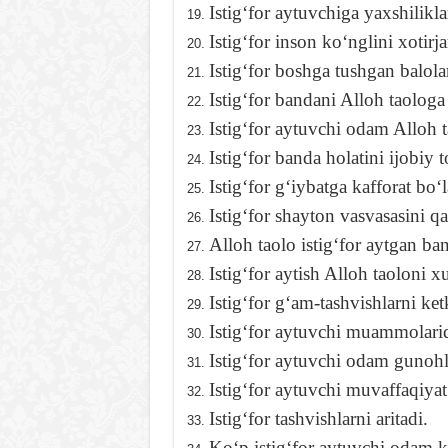
Istigʻfor aytuvchiga yaxshiliklar
Istigʻfor inson koʻnglini xotirj
Istigʻfor boshga tushgan balolar
Istigʻfor bandani Alloh taologa 
Istigʻfor aytuvchi odam Alloh 
Istigʻfor banda holatini ijobiy
Istigʻfor gʻiybatga kafforat boʻl
Istigʻfor shayton vasvasasini qa
Alloh taolo istigʻfor aytgan ba
Istigʻfor aytish Alloh taoloni x
Istigʻfor gʻam-tashvishlarni ket
Istigʻfor aytuvchi muammolarid
Istigʻfor aytuvchi odam gunohla
Istigʻfor aytuvchi muvaffaqiya
Istigʻfor tashvishlarni aritadi.
Koʻp istigʻfor aytuvchi odam ka