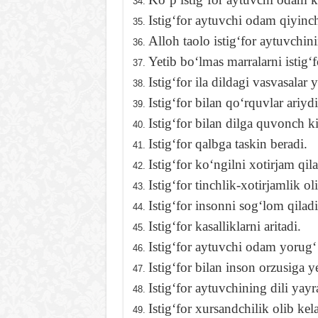
Istigʻfor aytuvchi odam qiyinc
Alloh taolo istigʻfor aytuvchin
Yetib boʻlmas marralarni istigʻfo
Istigʻfor ila dildagi vasvasalar 
Istigʻfor bilan qoʻrquvlar ariydi
Istigʻfor bilan dilga quvonch ki
Istigʻfor qalbga taskin beradi.
Istigʻfor koʻngilni xotirjam qila
Istigʻfor tinchlik-xotirjamlik ol
Istigʻfor insonni sogʻlom qiladi
Istigʻfor kasalliklarni aritadi.
Istigʻfor aytuvchi odam yorugʻ 
Istigʻfor bilan inson orzusiga y
Istigʻfor aytuvchining dili yayr
Istigʻfor xursandchilik olib kela