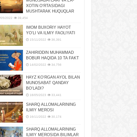
MUNOSABATLARI VA ER-
XOTIN OʻRTASIDAGI
MUSHTARAK HUQUQLAR
/05/2022
39,454
IMOM BUXORIY HAYOT
YOʻLI VA ILMIY FAOLIYATI
15/11/2022
36,391
ZAHIRIDDIN MUHAMMAD
BOBUR HAQIDA 10 TA FAKT
14/02/2022
34,756
HAYZ KOʻRGAN AYOL BILAN
MUNOSABAT QANDAY
BOʻLADI?
18/05/2023
33,441
SHARQ ALLOMALARINING
ILMIY MEROSI
16/11/2022
30,174
SHARQ ALLOMALARINING
ILMIY MЕROSIDA BILIMLAR