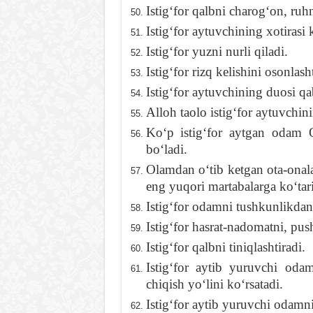
Istigʻfor qalbni charogʻon, ruhni
Istigʻfor aytuvchining xotirasi
Istigʻfor yuzni nurli qiladi.
Istigʻfor rizq kelishini osonlasht
Istigʻfor aytuvchining duosi qa
Alloh taolo istigʻfor aytuvchini
Koʻp istigʻfor aytgan odam 
boʻladi.
Olamdan oʻtib ketgan ota-onalar 
eng yuqori martabalarga koʻtari
Istigʻfor odamni tushkunlikdan 
Istigʻfor hasrat-nadomatni, pu
Istigʻfor qalbni tiniqlashtiradi.
Istigʻfor aytib yuruvchi oda
chiqish yoʻlini koʻrsatadi.
Istigʻfor aytib yuruvchi odamni