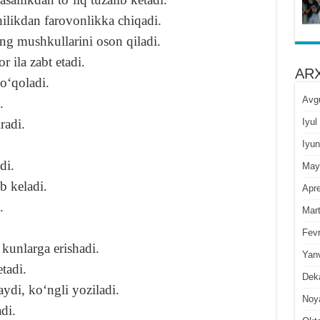
hilikdan farovonlikka chiqadi.
ing mushkullarini oson qiladi.
r ila zabt etadi.
ARX
yoʻqoladi.
Avg
.
Iyul
radi.
Iyun
di.
May
ib keladi.
Apre
.
Mar
Fevr
kunlarga erishadi.
Yan
etadi.
Dek
aydi, koʻngli yoziladi.
Noy
di.