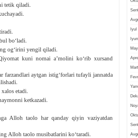
Okt
 tetik qiladi.
Sen
 kuchayadi.
Avg
Iyul
iradi.
Iyun
bul boʻladi.
May
ng ogʻirini yengil qiladi.
Qiyomat kuni nomai aʼmolini koʻrib xursand
Apre
Mar
farzandlari aytgan istigʻforlari tufayli jannatda
Fevr
lishadi.
Yan
xalos etadi.
Dek
shaymonni ketkazadi.
Noy
Okt
mga Alloh taolo har qanday qiyin vaziyatdan
Sen
ng Alloh taolo musibatlarini koʻtaradi.
Avg