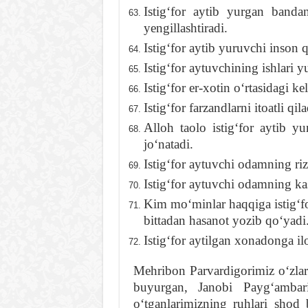
Istigʻfor aytib yurgan banda
yengillashtiradi.
Istigʻfor aytib yuruvchi inson
Istigʻfor aytuvchining ishlari y
Istigʻfor er-xotin oʻrtasidagi k
Istigʻfor farzandlarni itoatli qila
Alloh taolo istigʻfor aytib 
joʻnatadi.
Istigʻfor aytuvchi odamning riz
Istigʻfor aytuvchi odamning ka
Kim moʻminlar haqqiga istigʻf
bittadan hasanot yozib qoʻyadi
Istigʻfor aytilgan xonadonga il
Mehribon Parvardigorimiz oʻzlar
buyurgan, Janobi Paygʻambari
oʻtganlarimizning ruhlari shod 