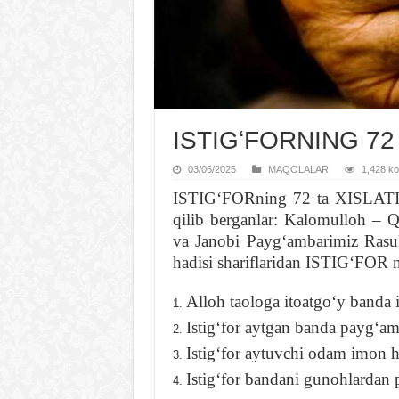
ISTIGʻFORNING 72 
03/06/2025
MAQOLALAR
1,428 koʻ
ISTIGʻFORning 72 ta XISL
qilib berganlar: Kalomulloh – 
va Janobi Paygʻambarimiz Rasu
hadisi shariflaridan
ISTIGʻFOR n
Alloh taologa itoatgoʻy banda is
Istigʻfor aytgan banda paygʻamb
Istigʻfor aytuvchi odam imon ha
Istigʻfor bandani gunohlardan 