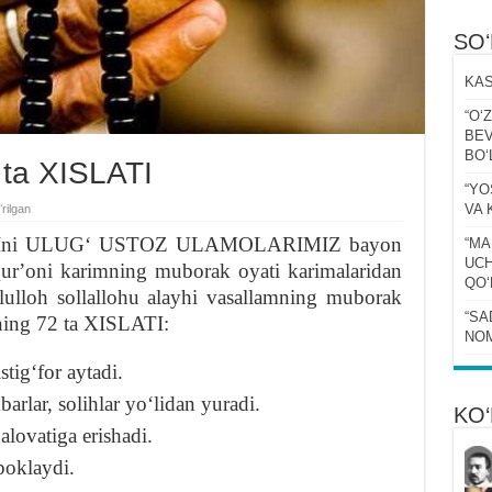
SO
KAS
“Oʻ
BEV
BOʻ
ta XISLATI
“YO
VA 
rilgan
ATIni ULUGʻ USTOZ ULAMOLARIMIZ bayon
“MA
UCH
Qurʼoni karimning muborak oyati karimalaridan
QOʻ
lulloh so
llallohu alayhi vasallamning muborak
“SA
ing 72 ta XISLATI:
NOM
tigʻfor aytadi.
arlar, solihlar yoʻlidan yuradi.
KO‘
lovatiga erishadi.
poklaydi.