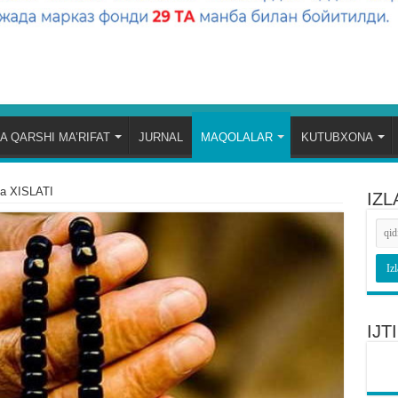
A QARSHI MA’RIFAT
JURNAL
MAQOLALAR
KUTUBXONA
a XISLATI
IZL
IJ