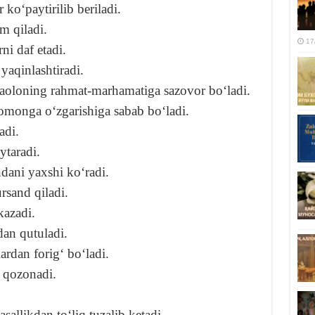
 koʻpaytirilib beriladi.
am qiladi.
17
ni daf etadi.
yaqinlashtiradi.
taoloning rahmat-marhamatiga sazovor boʻladi.
 tomonga oʻzgarishiga sabab boʻladi.
adi.
ytaradi.
ndani yaxshi koʻradi.
ursand qiladi.
kazadi.
an qutuladi.
rdan forigʻ boʻladi.
t qozonadi.
sallikdan toʻliq tuzalib ketadi.