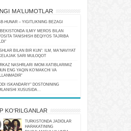
ʻNGI MA’LUMOTLAR
B-HUNAR – YIGITLIKNING BEZAGI
ZBEKISTONDA ILMIY MEROS BILAN
OSITA TANISHISH BEQIYOS TAJRIBA
LDI”
SHLAR BILAN BIR KUN”: ILM, MAʼNAVIYAT
KELAJAK SARI MULOQOT
RKAZ NASHRLARI IMOM-XATIBLARIMIZ
UN ENG YAQIN KOʻMAKCHI VA
LLANMADIR”
DDI ISKANDARIY” DOSTONINING
LANISHI XUSUSIDA…
P KO‘RILGANLAR
TURKISTONDA JADIDLAR
HARAKATINING