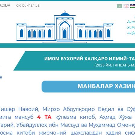
AQIDA
old.bukhari.uz