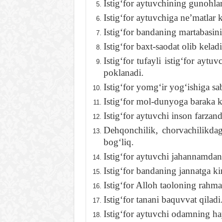
Istigʻfor aytuvchining gunohlari
Istigʻfor aytuvchiga neʼmatlar k
Istigʻfor bandaning martabasini
Istigʻfor baxt-saodat olib keladi
Istigʻfor tufayli istigʻfor ay
poklanadi.
Istigʻfor yomgʻir yogʻishiga sa
Istigʻfor mol-dunyoga baraka ki
Istigʻfor aytuvchi inson farzand
Dehqonchilik, chorvachilikdag
bogʻliq.
Istigʻfor aytuvchi jahannamdan
Istigʻfor bandaning jannatga ki
Istigʻfor Alloh taoloning rahma
Istigʻfor tanani baquvvat qiladi
Istigʻfor aytuvchi odamning ha