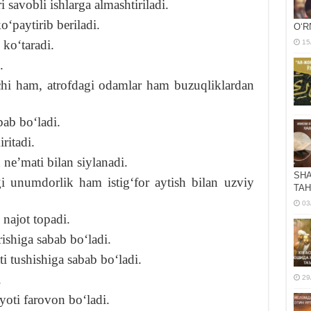
 savobli ishlarga almashtiriladi.
oʻpaytirib beriladi.
OʻR
 koʻtaradi.
15
.
tuvchi ham, atrofdagi odamlar ham buzuqliklardan
bab boʻladi.
ritadi.
 neʼmati bilan siylanadi.
SHA
i unumdorlik ham istigʻfor aytish bilan uzviy
TAH
03
 najot topadi.
rishiga sabab boʻladi.
ti tushishiga sabab boʻladi.
.
29
yoti farovon boʻladi.