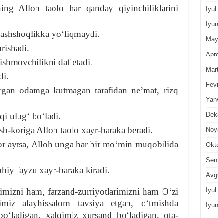
ning Alloh taolo har qanday qiyinchiliklarini
Iyul
Iyun
 qashshoqlikka yoʻliqmaydi.
May
urishadi.
Apre
elishmovchilikni daf etadi.
Mar
di.
Fevr
yurgan odamga kutmagan tarafidan neʼmat, rizq
Yan
Dek
qi ulugʻ boʻladi.
sb-koriga Alloh taolo xayr-baraka beradi.
Noy
or aytsa, Alloh unga har bir moʻmin muqobilida
Okt
.
Sen
ohiy fayzu xayr-baraka kiradi.
Avg
Iyul
imizni ham, farzand-zurriyotlarimizni ham Oʻzi
miz alayhissalom tavsiya etgan, oʻtmishda
Iyun
boʻladigan, xalqimiz xursand boʻladigan, ota-