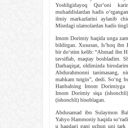
Yoshligidayoq Qurʼoni kar
muhaddislardan hadis oʻrgangan
ilmiy markazlarini aylanib c
Misrdagi ulamolardan hadis tingl
Imom Dorimiy haqida unga zamon
bildirgan. Xususan, Isʼhoq ib
bir doʻstim kelib: “Ahmad ibn 
tavsiflab, maqtay boshladim.
Darhaqiqat, oldimizda birodarim
Abdurahmonni tanimasang, nim
mahkam tutgin”, dedi. Soʻng b
Hanbalning Imom Dorimiyga hur
Imom Dorimiy siqa (ishonchl
(ishonchli) hisoblagan.
Abdusamad ibn Sulaymon Bal
Yahyo Hammoniy haqida soʻrad
u haqdagi gapi uchun uni tark