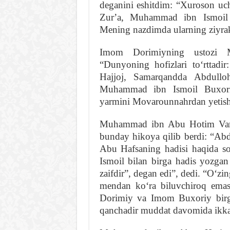
deganini eshitdim: “Xuroson uch
Zurʼa, Muhammad ibn Ismoil
Mening nazdimda ularning ziyrak
Imom Dorimiyning ustozi 
“Dunyoning hofizlari toʻrttad
Hajjoj, Samarqandda Abdul
Muhammad ibn Ismoil Buxoriy
yarmini Movarounnahrdan yetish
Muhammad ibn Abu Hotim Varr
bunday hikoya qilib berdi: “A
Abu Hafsaning hadisi haqida 
Ismoil bilan birga hadis yozg
zaifdir”, degan edi”, dedi. “Oʻz
mendan koʻra biluvchiroq ema
Dorimiy va Imom Buxoriy birga
qanchadir muddat davomida ikkala