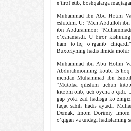
eʼtirof etib, boshqalarga maqtaga
Muhammad ibn Abu Hotim Varr
eshitdim. U: “Men Abdulloh ib
ibn Abdurahmon: “Muhammadnin
oʻxshamasdi. U biror kishining
ham toʻliq oʻrganib chiqar
Buxoriyning hadis ilmida mohir ek
Muhammad ibn Abu Hotim Varr
Abdurahmonning kotibi Isʼhoq
mendan Muhammad ibn Ismoilni
“Mutolaa qilishim uchun kito
kitobni olib, uch oycha oʻqidi. 
gap yoki zaif hadisga koʻzingi
faqat sahih hadis aytadi. Muha
Demak, Imom Dorimiy Imom Bu
oʻqigan va undagi hadislarning sah