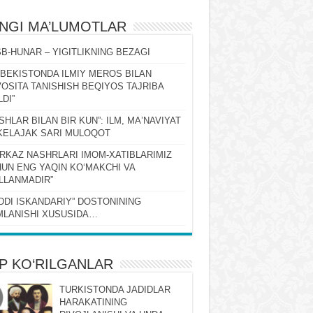
ʻNGI MA’LUMOTLAR
B-HUNAR – YIGITLIKNING BEZAGI
ZBEKISTONDA ILMIY MEROS BILAN
OSITA TANISHISH BEQIYOS TAJRIBA
LDI”
SHLAR BILAN BIR KUN”: ILM, MAʼNAVIYAT
KELAJAK SARI MULOQOT
RKAZ NASHRLARI IMOM-XATIBLARIMIZ
UN ENG YAQIN KOʻMAKCHI VA
LLANMADIR”
DDI ISKANDARIY” DOSTONINING
LANISHI XUSUSIDA…
P KO‘RILGANLAR
TURKISTONDA JADIDLAR
HARAKATINING