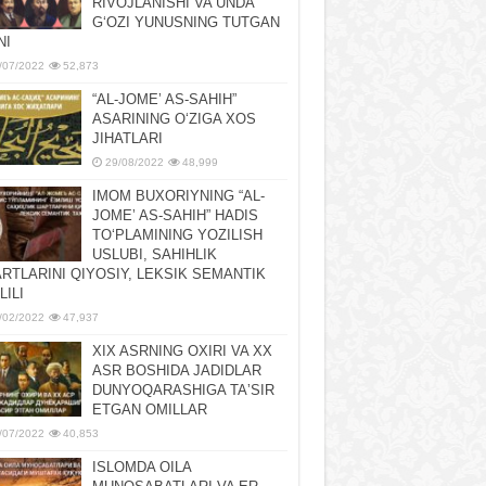
RIVOJLANISHI VA UNDA
GʻOZI YUNUSNING TUTGAN
NI
/07/2022
52,873
“AL-JOMEʼ AS-SAHIH”
ASARINING OʻZIGA XOS
JIHATLARI
29/08/2022
48,999
IMOM BUXORIYNING “AL-
JOMEʼ AS-SAHIH” HADIS
TOʻPLAMINING YOZILISH
USLUBI, SAHIHLIK
RTLARINI QIYOSIY, LЕKSIK SЕMANTIK
LILI
/02/2022
47,937
XIX ASRNING OXIRI VA XX
ASR BOSHIDA JADIDLAR
DUNYOQARASHIGA TAʼSIR
ETGAN OMILLAR
/07/2022
40,853
ISLOMDA OILA