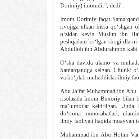
Dorimiy) imomdir”, dedi”.
Imom Dorimiy faqat Samarqandd
rivojiga ulkan hissa qoʻshgan o
oʻzidan keyin Muslim ibn Haj
peshqadam boʻlgan shogirdlarn
Abdulloh ibn Abdurahmon kabi k
Oʻsha davrda ulamo va muhadd
Samarqandga kelgan. Chunki oʻs
va koʻplab muhaddislar ilmiy fao
Abu Jaʼfar Muhammad ibn Abu H
risolasida Imom Buxoriy bilan 
maʼlumotlar keltirilgan. Und
doʻstona munosabatlari, ularni
ilmiy faoliyati haqida muayyan t
Muhammad ibn Abu Hotim Varro