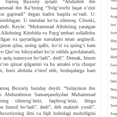
Okt
arroq Buxoriy aytadi: “Abdulloh ibn
mad ibn Kaʼbning “Yolgʻonchi faqat oʻzini
Sen
on gapiradi” degan hadisi haqida soʻradi. U:
Avg
isoblagan. U mendan koʻra olimroq. Chunki,
Iyul
”, dedi. Keyin: “Muhammad Allohning yaratgan
U Allohning Kitobida va Paygʻambari sollallohu
Iyun
ilgan va qaytarilgan narsalarni teran anglaydi.
May
oat qilsa, uning qalbi, koʻzi va qulogʻi ham
Apre
o Qurʼon hikoyatlari koʻzi oldida gavdalanadi,
Mar
am aniq namoyon boʻladi”, dedi”. Demak, Imom
on qiroat qilganini va bu amalni oʻta chuqur
Fevr
n, buni alohida eʼtirof etib, boshqalarga ham
Yan
Dek
roq Buxoriy bunday deydi: “Sulaymon ibn
Noy
ibn Abdurahmon Samarqandiydan Muhammad
Okt
ing olimrogʻimiz, faqihrogʻimiz, ilmga
Sen
n Ismoil boʻladi”, dedi”, deb maktub yozdi”.
oriyning ilmi va fiqh bobidagi mohirligini
Avg