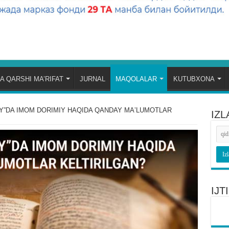
A QARSHI MA’RIFAT
JURNAL
MAQOLALAR
KUTUBXONA
IY”DA IMOM DORIMIY HAQIDA QANDAY MAʼLUMOTLAR
IZL
IJ