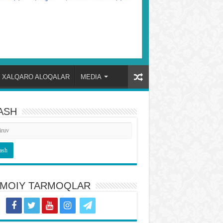
XALQARO ALOQALAR
MEDIA
ASH
TIMOIY TARMOQLAR