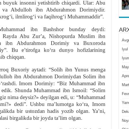
 buyuk insonni yetishtirib chiqardi. Ular: Abu
 va Abdulloh ibn Abdurahmon Dorimiydir.
rogʻi, ilmlirogʻi va faqihrogʻi Muhammaddir”.
Muhammad ibn Bashshor bunday deydi:
ARX
ir: Rayda Abu Zurʼa, Nishopurda Muslim ibn
Avg
loh ibn Abdurahmon Dorimiy va Buxoroda
Iyul
”. Bu eʼtirofga koʻra dunyo hofizlarining
ib chiqqan.
Iyun
May
oq Buxoriy aytadi: “Solih ibn Yunus menga
bdulloh ibn Abdurahmon Dorimiydan Solim ibn
Apre
soʻrashdi. Imom Dorimiy: “Biz Muhammad ibn
Mar
an edik. Shunda Muhammad ibn Ismoil: “Solim
Fevr
ingiz nima deysiz?» deyilgan edi, u: “Muhammad
Yan
smi?» dedi”. Ushbu maʼlumotga koʻra, Imom
likda bir ustozdan hadis yozib olgan. Yaʼni,
Dek
si birgalikda bir joyda taʼlim olgan.
Noy