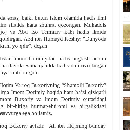
a emas, balki butun islom olamida hadis ilmi
17
lim sifatida katta shuhrat qozongan. Muhaddis
joj va Abu Iso Termiziy kabi hadis ilmida
i qoldirgan. Abd ibn Humayd Keshiy: “Dunyoda
ishi yoʻqdir”, degan.
islar Imom Dorimiydan hadis tinglash uchun
ha davrda Samarqandda hadis ilmi rivojlangan
liyat olib borgan.
otim Varroq Buxoriyning “Shamoili Buxoriy”
birga Imom Dorimiy haqida ham baʼzi qiziqarli
a Imom Buxoriy va Imom Dorimiy oʻrtasidagi
ng bir-biriga hurmat-ehtiromi va birgalikdagi
asavvurga ega boʻlamiz.
q Buxoriy aytadi: “Ali ibn Hujrning bunday