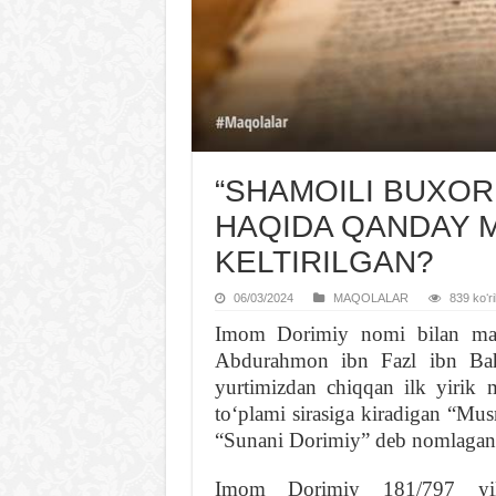
“SHAMOILI BUXOR
HAQIDA QANDAY 
KELTIRILGAN?
06/03/2024
MAQOLALAR
839 koʻri
Imom Dorimiy nomi bilan m
Abdurahmon ibn Fazl ibn Ba
yurtimizdan chiqqan ilk yirik 
toʻplami sirasiga kiradigan “Mus
“Sunani Dorimiy” deb nomlagan
Imom Dorimiy 181/797 yil