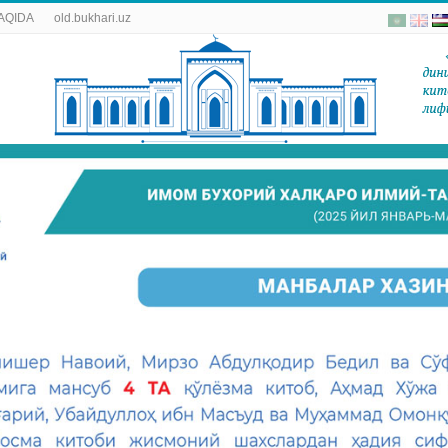
AQIDA
old.bukhari.uz