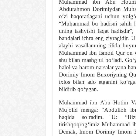
Muhammad ibn Abu Hotim V
Abdurahmon Dorimiydan Muham
oʻzi haqoratlagani uchun yolgʻ
“Muhammad bu hadisni sahih h
uning tashvishi faqat hadisdir
bandalari ichra eng ziyragidir. 
alayhi vasallamning tilida buyur
Muhammad ibn Ismoil Qurʼon qir
shu bilan mashgʻul boʻladi. Goʻy
halol va harom narsalar yana h
Dorimiy Imom Buxoriyning Qurʼ
ixlos bilan ado etganini koʻrga
bildirib qoʻygan.
Muhammad ibn Abu Hotim Var
Mujolid menga: “Abdulloh 
haqida soʻradim. U: “Bizn
tirishqoqrogʻimiz Muhammad ib
Demak, Imom Dorimiy Imom Bux