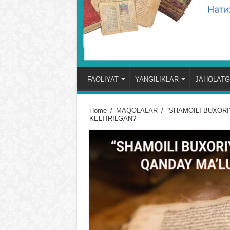
FAOLIYAT
YANGILIKLAR
JAHOLATG
Home
/
MAQOLALAR
/
“SHAMOILI BUXOR
KELTIRILGAN?