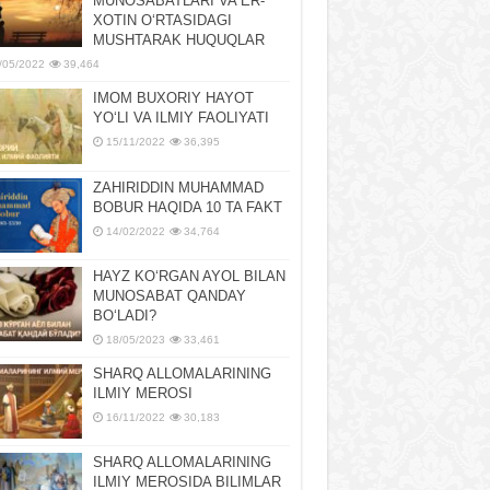
MUNOSABATLARI VA ER-
XOTIN OʻRTASIDAGI
MUSHTARAK HUQUQLAR
/05/2022
39,464
IMOM BUXORIY HAYOT
YOʻLI VA ILMIY FAOLIYATI
15/11/2022
36,395
ZAHIRIDDIN MUHAMMAD
BOBUR HAQIDA 10 TA FAKT
14/02/2022
34,764
HAYZ KOʻRGAN AYOL BILAN
MUNOSABAT QANDAY
BOʻLADI?
18/05/2023
33,461
SHARQ ALLOMALARINING
ILMIY MEROSI
16/11/2022
30,183
SHARQ ALLOMALARINING
ILMIY MЕROSIDA BILIMLAR