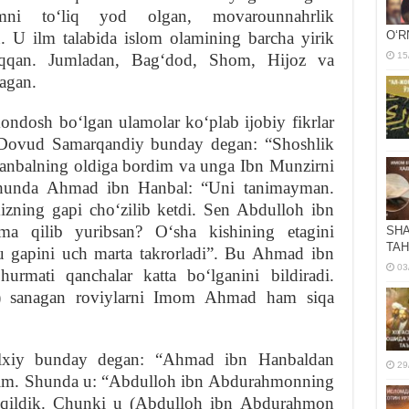
imni toʻliq yod olgan, movarounnahrlik
. U ilm talabida islom olamining barcha yirik
OʻR
hiqqan. Jumladan, Bagʻdod, Shom, Hijoz va
15
agan.
dosh boʻlgan ulamolar koʻplab ijobiy fikrlar
n Dovud Samarqandiy bunday degan: “Shoshlik
Hanbalning oldiga bordim va unga Ibn Munzirni
 Shunda Ahmad ibn Hanbal: “Uni tanimayman.
izning gapi choʻzilib ketdi. Sen Abdulloh ibn
a qilib yuribsan? Oʻsha kishining etagini
SHA
TAH
u gapini uch marta takrorladi”. Bu Ahmad ibn
03
mati qanchalar katta boʻlganini bildiradi.
i) sanagan roviylarni Imom Ahmad ham siqa
xiy bunday degan: “Ahmad ibn Hanbaldan
29
im. Shunda u: “Abdulloh ibn Abdurahmonning
 qildik. Chunki u (Abdulloh ibn Abdurahmon