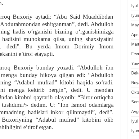
n.
Iyul
Iyun
oq Buxoriy aytadi: “Abu Said Muaddibdan
n Abdurahmondan eshitganman”, dedi. Abdulloh
May
g hadis oʻrganishi bizning oʻrganishimizga
Apre
 hadisini muhokama qilsa, uning shaxsiyatini
Mar
di”, dedi”. Bu yerda Imom Dorimiy Imom
anini eʼtirof etayapti.
Fevr
Yan
oq Buxoriy bunday yozadi: “Abdulloh ibn
Dek
 menga bunday hikoya qilgan edi: “Abdulloh
ng “Adabul mufrad” kitobi haqida soʻradi.
Noy
bni menga keltirib bergin”, dedi. U mendan
Okt
Undan kitobni qaytarib olayotib: “Biror ortiqcha
Sen
z tushdimi?» dedim. U: “Ibn Ismoil odamlarga
mmadning hadislari inkor qilinmaydi”, dedi”.
Avg
xoriyning “Adabul mufrad” kitobini olib
Iyul
ihligini eʼtirof etgan.
Iyun