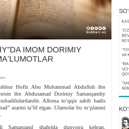
SO
KAS
“Oʻ
BEV
BOʻ
IY”DA IMOM DORIMIY
“YO
VA 
MAʼLUMOTLAR
“MA
UCH
QOʻ
lgan
“SA
ashhur Hofiz Abu Muhammad Abdulloh ibn
NOM
hrom ibn Abdusamad Dorimiy Samarqandiy
muhaddislardandir. Alloma toʻqqiz sahih hadis
nad” asarini taʼlif etgan. Ulamolar bu toʻplamni
KO‘
.
i Samarqand shahrida dunyoga kelgan.