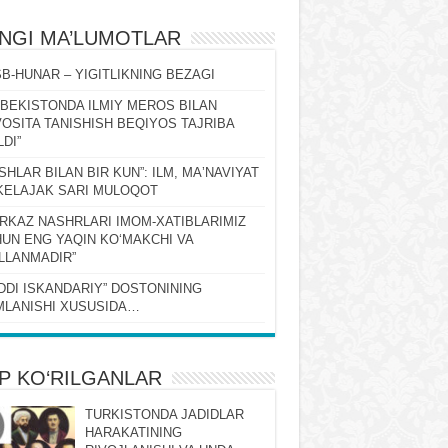
ʻNGI MA’LUMOTLAR
B-HUNAR – YIGITLIKNING BEZAGI
ZBEKISTONDA ILMIY MEROS BILAN
OSITA TANISHISH BEQIYOS TAJRIBA
LDI”
SHLAR BILAN BIR KUN”: ILM, MAʼNAVIYAT
KELAJAK SARI MULOQOT
RKAZ NASHRLARI IMOM-XATIBLARIMIZ
UN ENG YAQIN KOʻMAKCHI VA
LLANMADIR”
DDI ISKANDARIY” DOSTONINING
LANISHI XUSUSIDA…
P KO‘RILGANLAR
TURKISTONDA JADIDLAR
HARAKATINING