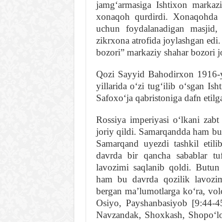
jamgʻarmasiga Ishtixon markaz
xonaqoh qurdirdi. Xonaqohda n
uchun foydalanadigan masjid, 
zikrxona atrofida joylashgan edi
bozori” markaziy shahar bozori j
Qozi Sayyid Bahodirxon 1916-yi
yillarida oʻzi tugʻilib oʻsgan I
Safoxoʻja qabristoniga dafn etilg
Rossiya imperiyasi oʻlkani zabt
joriy qildi. Samarqandda ham bun
Samarqand uyezdi tashkil etil
davrda bir qancha sabablar tu
lavozimi saqlanib qoldi. Butun
ham bu davrda qozilik lavozim
bergan maʼlumotlarga koʻra, volo
Osiyo, Payshanbasiyob [9:44-4
Navzandak, Shoxkash, Shopoʻlot