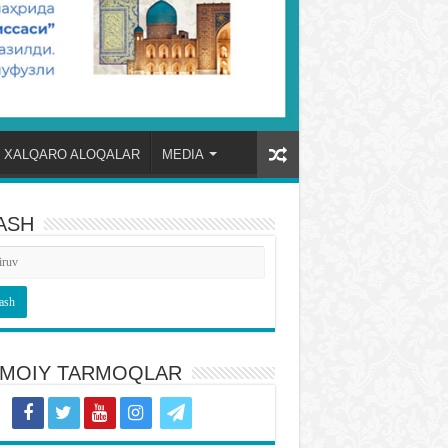
XALQARO ALOQALAR
MEDIA
ASH
TIMOIY TARMOQLAR