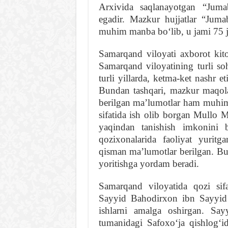
Arxivida saqlanayotgan “Juma
egadir. Mazkur hujjatlar “Jumabo
muhim manba boʻlib, u jami 75 j
Samarqand viloyati axborot kit
Samarqand viloyatining turli so
turli yillarda, ketma-ket nashr e
Bundan tashqari, mazkur maqol
berilgan maʼlumotlar ham muhim 
sifatida ish olib borgan Mullo M
yaqindan tanishish imkonini 
qozixonalarida faoliyat yurit
qisman maʼlumotlar berilgan. B
yoritishga yordam beradi.
Samarqand viloyatida qozi sifa
Sayyid Bahodirxon ibn Sayyid 
ishlarni amalga oshirgan. Say
tumanidagi Safoxoʻja qishlogʻi