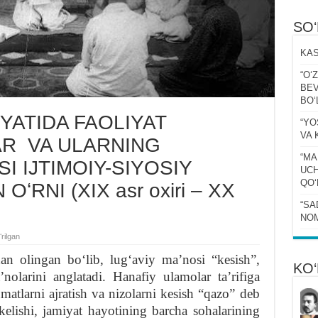
SO
KAS
“Oʻ
BEV
BOʻ
ATIDA FAOLIYAT
“YO
VA 
AR VA ULARNING
“MA
I IJTIMOIY-SIYOSIY
UCH
QOʻ
ʻRNI (XIX asr oxiri – XX
“SA
NOM
rilgan
dan olingan boʻlib, lugʻaviy maʼnosi “kesish”,
KO‘
nolarini anglatadi. Hanafiy ulamolar taʼrifiga
matlarni ajratish va nizolarni kesish “qazo” deb
 kelishi, jamiyat hayotining barcha sohalarining