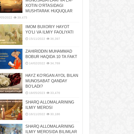
MUNOSABATLARI VA ER-
XOTIN OʻRTASIDAGI
MUSHTARAK HUQUQLAR
/05/2022
39,475
IMOM BUXORIY HAYOT
YOʻLI VA ILMIY FAOLIYATI
15/11/2022
36,397
ZAHIRIDDIN MUHAMMAD
BOBUR HAQIDA 10 TA FAKT
14/02/2022
34,769
HAYZ KOʻRGAN AYOL BILAN
MUNOSABAT QANDAY
BOʻLADI?
18/05/2023
33,476
SHARQ ALLOMALARINING
ILMIY MEROSI
16/11/2022
30,186
SHARQ ALLOMALARINING
ILMIY MЕROSIDA BILIMLAR