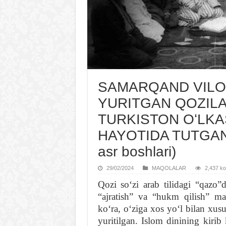
SAMARQAND VILOY
YURITGAN QOZIL
TURKISTON OʻLKAS
HAYOTIDA TUTGAN O
asr boshlari)
29/02/2024
MAQOLALAR
2,437 koʻ
Qozi soʻzi arab tilidagi “qazo”
“ajratish” va “hukm qilish” maʼ
koʻra, oʻziga xos yoʻl bilan xusu
yuritilgan. Islom dinining kirib