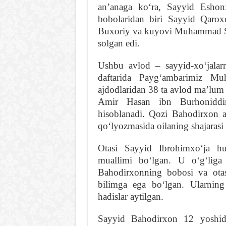
anʼanaga koʻra, Sayyid Eshonx
bobolaridan biri Sayyid Qaro
Buxoriy va kuyovi Muhammad Saf
solgan edi.
Ushbu avlod – sayyid-xoʻjalarn
daftarida Paygʻambarimiz Mu
ajdodlaridan 38 ta avlod maʼlum 
Amir Hasan ibn Burhoniddin
hisoblanadi. Qozi Bahodirxon a
qoʻlyozmasida oilaning shajarasi
Otasi Sayyid Ibrohimxoʻja hu
muallimi boʻlgan. U oʻgʻliga 
Bahodirxonning bobosi va otas
bilimga ega boʻlgan. Ularning
hadislar aytilgan.
Sayyid Bahodirxon 12 yoshid