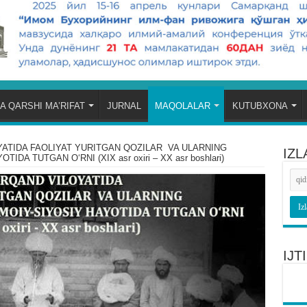
A QARSHI MA’RIFAT
JURNAL
MAQOLALAR
KUTUBXONA
ATIDA FAOLIYAT YURITGAN QOZILAR VA ULARNING
IZL
DA TUTGAN OʻRNI (XIX asr oxiri – XX asr boshlari)
IJ