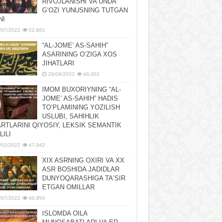
RIVOJLANISHI VA UNDA
GʻOZI YUNUSNING TUTGAN
NI
/07/2022
52,881
“AL-JOMEʼ AS-SAHIH”
ASARINING OʻZIGA XOS
JIHATLARI
29/08/2022
49,002
IMOM BUXORIYNING “AL-
JOMEʼ AS-SAHIH” HADIS
TOʻPLAMINING YOZILISH
USLUBI, SAHIHLIK
RTLARINI QIYOSIY, LЕKSIK SЕMANTIK
LILI
/02/2022
47,942
XIX ASRNING OXIRI VA XX
ASR BOSHIDA JADIDLAR
DUNYOQARASHIGA TAʼSIR
ETGAN OMILLAR
/07/2022
40,854
ISLOMDA OILA