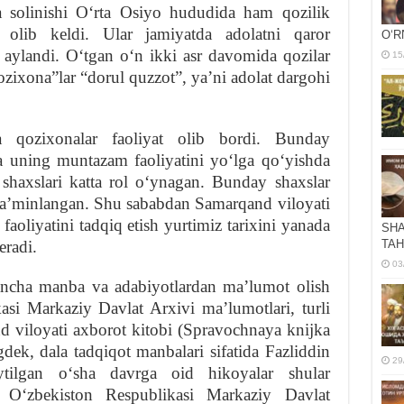
bga solinishi Oʻrta Osiyo hududida ham qozilik
 olib keldi. Ular jamiyatda adolatni qaror
OʻR
 aylandi. Oʻtgan oʻn ikki asr davomida qozilar
15
ozixona”lar “dorul quzzot”, yaʼni adolat dargohi
qozixonalar faoliyat olib bordi. Bunday
va uning muntazam faoliyatini yoʻlga qoʻyishda
 shaxslari katta rol oʻynagan. Bunday shaxslar
at taʼminlangan. Shu sababdan Samarqand viloyati
faoliyatini tadqiq etish yurtimiz tarixini yanada
SHA
radi.
TAH
03
ncha manba va adabiyotlardan maʼlumot olish
si Markaziy Davlat Arxivi maʼlumotlari, turli
d viloyati axborot kitobi (Spravochnaya knijka
ek, dala tadqiqot manbalari sifatida Fazliddin
29
ilgan oʻsha davrga oid hikoyalar shular
, Oʻzbekiston Respublikasi Markaziy Davlat