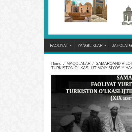
FAOLIYAT
YANGILIKLAR
JAHOLATG
Home
/
MAQOLALAR
/
SAMARQAND VILOY
TURKISTON OʻLKASI IJTIMOIY-SIYOSIY HAYOTI