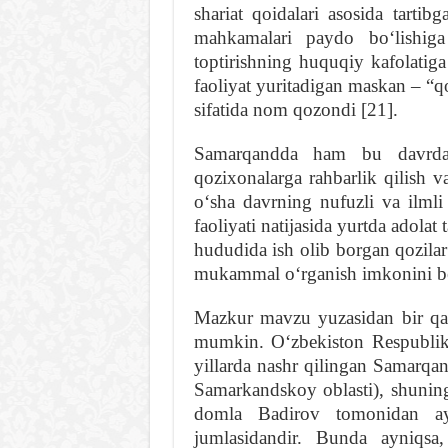
shariat qoidalari asosida tarti
mahkamalari paydo boʻlishiga
toptirishning huquqiy kafolatiga
faoliyat yuritadigan maskan – “q
sifatida nom qozondi [21].
Samarqandda ham bu davrda 
qozixonalarga rahbarlik qilish 
oʻsha davrning nufuzli va ilmli
faoliyati natijasida yurtda adol
hududida ish olib borgan qozilar 
mukammal oʻrganish imkonini be
Mazkur mavzu yuzasidan bir qa
mumkin. Oʻzbekiston Respublika
yillarda nashr qilingan Samarqan
Samarkandskoy oblasti), shuningd
domla Badirov tomonidan ayt
jumlasidandir. Bunda ayniqsa