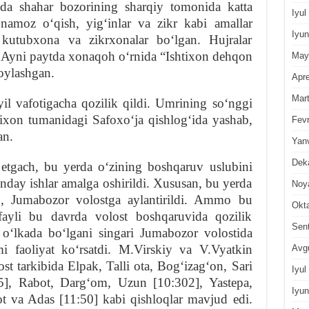
ida shahar bozorining sharqiy tomonida katta
Iyul
amoz oʻqish, yigʻinlar va zikr kabi amallar
Iyun
kutubxona va zikrxonalar boʻlgan. Hujralar
. Ayni paytda xonaqoh oʻrnida “Ishtixon dehqon
May
oylashgan.
Apre
Mar
l vafotigacha qozilik qildi. Umrining soʻnggi
shtixon tumanidagi Safoxoʻja qishlogʻida yashab,
Fevr
an.
Yan
Dek
 etgach, bu yerda oʻzining boshqaruv uslubini
day ishlar amalga oshirildi. Xususan, bu yerda
Noy
ib, Jumabozor volostga aylantirildi. Ammo bu
Okt
fayli bu davrda volost boshqaruvida qozilik
Sen
 oʻlkada boʻlgani singari Jumabozor volostida
i faoliyat koʻrsatdi. M.Virskiy va V.Vyatkin
Avg
st tarkibida Elpak, Talli ota, Bogʻizagʻon, Sari
Iyul
5], Rabot, Dargʻom, Uzun [10:302], Yastepa,
Iyun
 va Adas [11:50] kabi qishloqlar mavjud edi.