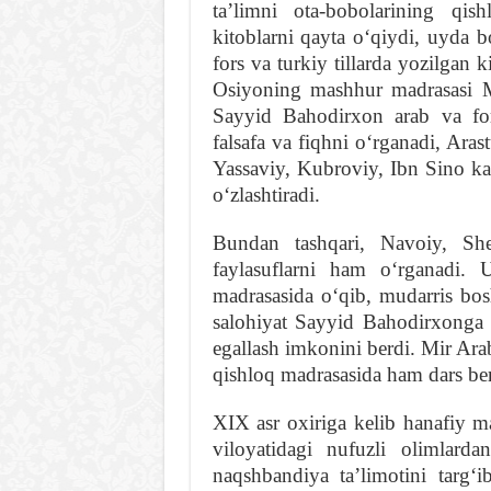
taʼlimni ota-bobolarining qis
kitoblarni qayta oʻqiydi, uyda 
fors va turkiy tillarda yozilgan 
Osiyoning mashhur madrasasi M
Sayyid Bahodirxon arab va fors
falsafa va fiqhni oʻrganadi, Aras
Yassaviy, Kubroviy, Ibn Sino kab
oʻzlashtiradi.
Bundan tashqari, Navoiy, Sh
faylasuflarni ham oʻrganadi
madrasasida oʻqib, mudarris bos
salohiyat Sayyid Bahodirxonga 
egallash imkonini berdi. Mir Ara
qishloq madrasasida ham dars be
XIX asr oxiriga kelib hanafiy 
viloyatidagi nufuzli olimlard
naqshbandiya taʼlimotini targʻi