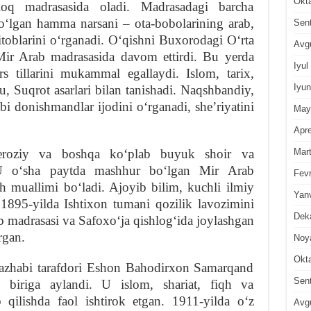
Okt
hloq madrasasida oladi. Madrasadagi barcha
boʻlgan hamma narsani – ota-bobolarining arab,
Sen
kitoblarini oʻrganadi. Oʻqishni Buxorodagi Oʻrta
Avg
ir Arab madrasasida davom ettirdi. Bu yerda
Iyul
 tillarini mukammal egallaydi. Islom, tarix,
Iyun
tu, Suqrot asarlari bilan tanishadi. Naqshbandiy,
i donishmandlar ijodini oʻrganadi, sheʼriyatini
May
Apre
Mar
eroziy va boshqa koʻplab buyuk shoir va
. U oʻsha paytda mashhur boʻlgan Mir Arab
Fevr
h muallimi boʻladi. Ajoyib bilim, kuchli ilmiy
Yan
1895-yilda Ishtixon tumani qozilik lavozimini
Dek
b madrasasi va Safoxoʻja qishlogʻida joylashgan
rgan.
Noy
Okt
mazhabi tarafdori Eshon Bahodirxon Samarqand
Sen
an biriga aylandi. U islom, shariat, fiqh va
b qilishda faol ishtirok etgan. 1911-yilda oʻz
Avg