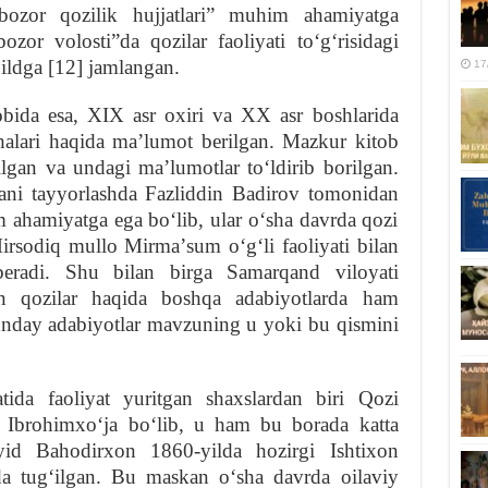
bozor qozilik hujjatlari” muhim ahamiyatga
zor volosti”da qozilar faoliyati toʻgʻrisidagi
ildga [12] jamlangan.
17
obida esa, XIX asr oxiri va XX asr boshlarida
halari haqida maʼlumot berilgan. Mazkur kitob
tilgan va undagi maʼlumotlar toʻldirib borilgan.
ani tayyorlashda Fazliddin Badirov tomonidan
ahamiyatga ega boʻlib, ular oʻsha davrda qozi
irsodiq mullo Mirmaʼsum oʻgʻli faoliyati bilan
beradi. Shu bilan birga Samarqand viloyati
gan qozilar haqida boshqa adabiyotlarda ham
unday adabiyotlar mavzuning u yoki bu qismini
tida faoliyat yuritgan shaxslardan biri Qozi
Ibrohimxoʻja boʻlib, u ham bu borada katta
yid Bahodirxon 1860-yilda hozirgi Ishtixon
da tugʻilgan. Bu maskan oʻsha davrda oilaviy