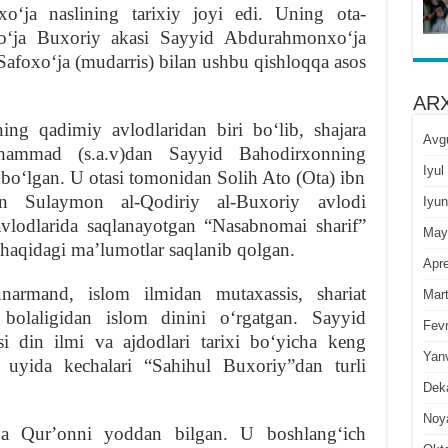
oʻja naslining tarixiy joyi edi. Uning ota-
xoʻja Buxoriy akasi Sayyid Abdurahmonxoʻja
oxoʻja (mudarris) bilan ushbu qishloqqa asos
ARX
ing qadimiy avlodlaridan biri boʻlib, shajara
Avg
hammad (s.a.v)dan Sayyid Bahodirxonning
Iyul
boʻlgan. U otasi tomonidan Solih Ato (Ota) ibn
 Sulaymon al-Qodiriy al-Buxoriy avlodi
Iyun
vlodlarida saqlanayotgan “Nasabnomai sharif”
May
 haqidagi maʼlumotlar saqlanib qolgan.
Apre
narmand, islom ilmidan mutaxassis, shariat
Mar
bolaligidan islom dinini oʻrgatgan. Sayyid
Fevr
i din ilmi va ajdodlari tarixi boʻyicha keng
Yan
 uyida kechalari “Sahihul Buxoriy”dan turli
Dek
Noy
a Qurʼonni yoddan bilgan. U boshlangʻich