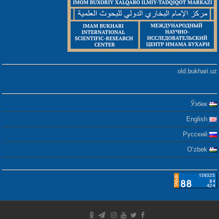
old.bukhari.uz
Ўзбек
English
Русский
Oʻzbek