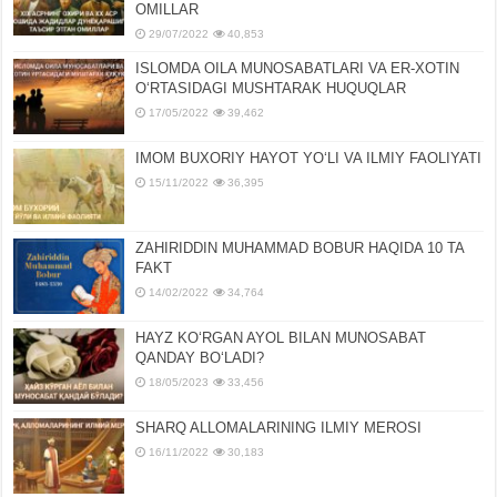
OMILLAR
29/07/2022
40,853
ISLOMDA OILA MUNOSABATLARI VA ER-XOTIN
OʻRTASIDAGI MUSHTARAK HUQUQLAR
17/05/2022
39,462
IMOM BUXORIY HAYOT YOʻLI VA ILMIY FAOLIYATI
15/11/2022
36,395
ZAHIRIDDIN MUHAMMAD BOBUR HAQIDA 10 TA
FAKT
14/02/2022
34,764
HAYZ KOʻRGAN AYOL BILAN MUNOSABAT
QANDAY BOʻLADI?
18/05/2023
33,456
SHARQ ALLOMALARINING ILMIY MEROSI
16/11/2022
30,183