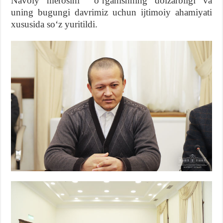
Navoiy merosini oʻrganishning dolzarbligi va
uning bugungi davrimiz uchun ijtimoiy ahamiyati
xususida soʻz yuritildi.