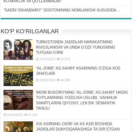
KOʻMAKCHI VA QOʻLLANMADIR”
“SADDI ISKANDARIY” DOSTONINING NOMLANISHI XUSUSIDA…
KO‘P KO‘RILGANLAR
TURKISTONDA JADIDLAR HARAKATINING
RIVOJLANISHI VA UNDA GʻOZI YUNUSNING
TUTGAN OʻRNI
15/07/2022
52,873
“AL-JOMEʼ AS-SAHIH” ASARINING OʻZIGA XOS
JIHATLARI
29/08/2022
48,999
IMOM BUXORIYNING “AL-JOMEʼ AS-SAHIH” HADIS
TOʻPLAMINING YOZILISH USLUBI, SAHIHLIK
SHARTLARINI QIYOSIY, LЕKSIK SЕMANTIK
TAHLILI
03/02/2022
47,937
XIX ASRNING OXIRI VA XX ASR BOSHIDA
JADIDLAR DUNYOQARASHIGA TAʼSIR ETGAN