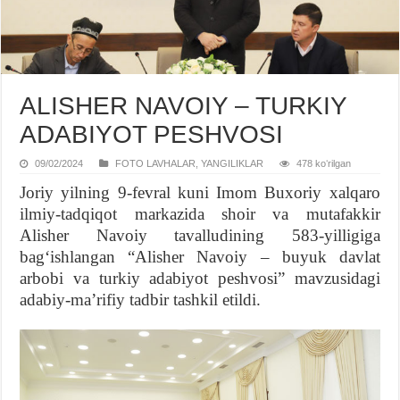
ALISHER NAVOIY – TURKIY
ADABIYOT PESHVOSI
09/02/2024
FOTO LAVHALAR
,
YANGILIKLAR
478 koʻrilgan
Joriy yilning 9-fevral kuni Imom Buxoriy xalqaro
ilmiy-tadqiqot markazida shoir va mutafakkir
Alisher Navoiy tavalludining 583-yilligiga
bagʻishlangan “Alisher Navoiy – buyuk davlat
arbobi va turkiy adabiyot peshvosi” mavzusidagi
adabiy-maʼrifiy tadbir tashkil etildi.