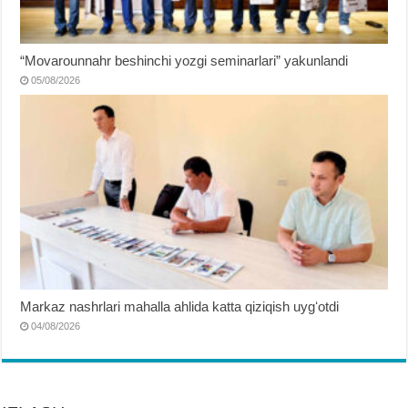
“Movarounnahr beshinchi yozgi seminarlari” yakunlandi
05/08/2026
Markaz nashrlari mahalla ahlida katta qiziqish uygʻotdi
04/08/2026