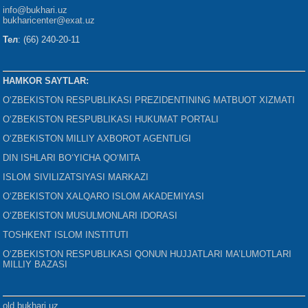
info@bukhari.uz
bukharicenter
@exat.uz
Тел
: (66) 240-20-11
HAMKOR SAYTLAR:
O‘ZBEKISTON RESPUBLIKASI PREZIDENTINING MATBUOT XIZMATI
O‘ZBEKISTON RESPUBLIKASI HUKUMAT PORTALI
O‘ZBEKISTON MILLIY AXBOROT AGENTLIGI
DIN ISHLARI BO‘YICHA QO‘MITA
ISLOM SIVILIZATSIYASI MARKAZI
O‘ZBEKISTON XALQARO ISLOM AKADEMIYASI
O‘ZBEKISTON MUSULMONLARI IDORASI
TOSHKENT ISLOM INSTITUTI
O‘ZBEKISTON RESPUBLIKASI QONUN HUJJATLARI MA’LUMOTLARI
MILLIY BAZASI
old.bukhari.uz