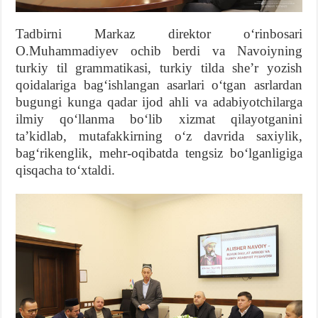
Tadbirni Markaz direktor oʻrinbosari
O.Muhammadiyev ochib berdi va Navoiyning
turkiy til grammatikasi, turkiy tilda sheʼr yozish
qoidalariga bagʻishlangan asarlari oʻtgan asrlardan
bugungi kunga qadar ijod ahli va adabiyotchilarga
ilmiy qoʻllanma boʻlib xizmat qilayotganini
taʼkidlab, mutafakkirning oʻz davrida saxiylik,
bagʻrikenglik, mehr-oqibatda tengsiz boʻlganligiga
qisqacha toʻxtaldi.