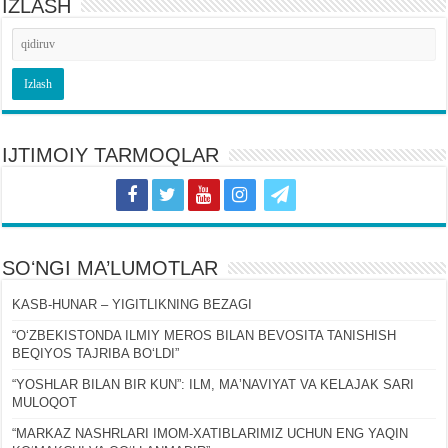
IZLASH
IJTIMOIY TARMOQLAR
SOʻNGI MA’LUMOTLAR
KASB-HUNAR – YIGITLIKNING BEZAGI
“OʻZBEKISTONDA ILMIY MEROS BILAN BEVOSITA TANISHISH
BEQIYOS TAJRIBA BOʻLDI”
“YOSHLAR BILAN BIR KUN”: ILM, MAʼNAVIYAT VA KELAJAK SARI
MULOQOT
“MARKAZ NASHRLARI IMOM-XATIBLARIMIZ UCHUN ENG YAQIN