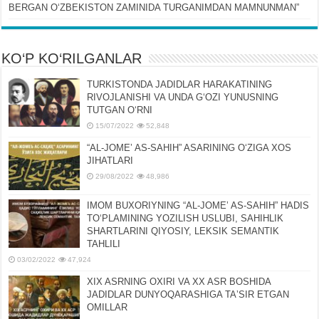
BERGAN OʻZBEKISTON ZAMINIDA TURGANIMDAN MAMNUNMAN”
KO‘P KO‘RILGANLAR
TURKISTONDA JADIDLAR HARAKATINING
RIVOJLANISHI VA UNDA GʻOZI YUNUSNING
TUTGAN OʻRNI
15/07/2022
52,848
“AL-JOMEʼ AS-SAHIH” ASARINING OʻZIGA XOS
JIHATLARI
29/08/2022
48,986
IMOM BUXORIYNING “AL-JOMEʼ AS-SAHIH” HADIS
TOʻPLAMINING YOZILISH USLUBI, SAHIHLIK
SHARTLARINI QIYOSIY, LЕKSIK SЕMANTIK
TAHLILI
03/02/2022
47,924
XIX ASRNING OXIRI VA XX ASR BOSHIDA
JADIDLAR DUNYOQARASHIGA TAʼSIR ETGAN
OMILLAR