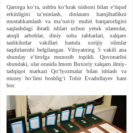
Qarorga koʻra, ushbu koʻkrak nishoni bilan eʼtiqod
erkinligini taʼminlash, dinlararo hamjihatlikni
mustahkamlash va maʼnaviy muhit barqarorligini
saqlashdagi ibratli ishlari uchun yetuk ulamolar,
atoqli arboblar, diniy soha rahbarlari, xalqaro
tashkilotlar vakillari hamda xorijiy olimlar
taqdirlanishi belgilangan. Viloyatning 5 vakili ana
shunday eʼtirofga munosib topildi. Quvonarlisi
shundaki, ular orasida Imom Buxoriy xalqaro ilmiy-
tadqiqot markazi Qoʻlyozmalar bilan ishlash va
muzey boʻlimi boshligʻi Tohir Evadullayev ham
bor.