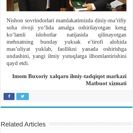
Nishon sovrindorlari mamlakatimizda diniy-maʼrifiy
soha rivoji yoʻlida amalga oshirilayotgan keng
koʻlamli islohotlar natijasida qilinayotgan
mehnatning bunday yuksak eʼtirofi alohida
masʼuliyat yuklab, faollikni yanada oshirishga
undashini, yangi ilmiy yutuqlarga ilhomlantirishini
qayd etdi.
Imom Buxoriy xalqaro
ilmiy-
tadqiqot markazi
Matbuot xizmati
Related Articles