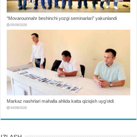
“Movarounnahr beshinchi yozgi seminarlari” yakunlandi
05/08/2026
Markaz nashrlari mahalla ahlida katta qiziqish uygʻotdi
04/08/2026
IZLASH