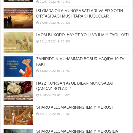
29/07/2022
40,842
ISLOMDA OILA MUNOSABATLARI VA ER-XOTIN
OʻRTASIDAGI MUSHTARAK HUQUQLAR
17/05/2022
39,438
IMOM BUXORIY HAYOT YOʻLI VA ILMIY FAOLIYATI
15/11/2022
36,387
ZAHIRIDDIN MUHAMMAD BOBUR HAQIDA 10 TA
FAKT
14/02/2022
34,750
HAYZ KOʻRGAN AYOL BILAN MUNOSABAT
QANDAY BOʻLADI?
18/05/2023
33,428
SHARQ ALLOMALARINING ILMIY MEROSI
16/11/2022
30,169
SHARQ ALLOMALARINING ILMIY MЕROSIDA