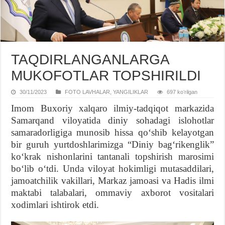
TAQDIRLANGANLARGA
MUKOFOTLAR TOPSHIRILDI
30/11/2023
FOTO LAVHALAR
,
YANGILIKLAR
697 koʻrilgan
Imom Buxoriy xalqaro ilmiy-tadqiqot markazida
Samarqand viloyatida diniy sohadagi islohotlar
samaradorligiga munosib hissa qoʻshib kelayotgan
bir guruh yurtdoshlarimizga “Diniy bagʻrikenglik”
koʻkrak nishonlarini tantanali topshirish marosimi
boʻlib oʻtdi. Unda viloyat hokimligi mutasaddilari,
jamoatchilik vakillari, Markaz jamoasi va Hadis ilmi
maktabi talabalari, ommaviy axborot vositalari
xodimlari ishtirok etdi.