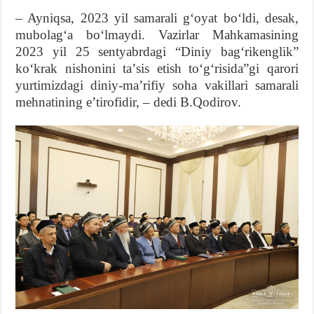
– Ayniqsa, 2023 yil samarali gʻoyat boʻldi, desak,
mubolagʻa boʻlmaydi. Vazirlar Mahkamasining
2023 yil 25 sentyabrdagi “Diniy bagʻrikenglik”
koʻkrak nishonini taʼsis etish toʻgʻrisida”gi qarori
yurtimizdagi diniy-maʼrifiy soha vakillari samarali
mehnatining eʼtirofidir, – dedi B.Qodirov.