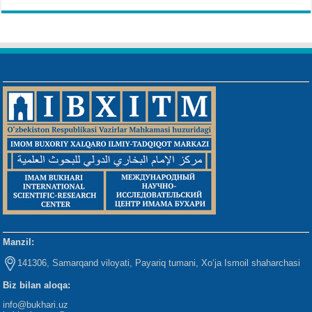
Manzil:
141306, Samarqand viloyati, Payariq tumani, Xo‘ja Ismoil shaharchasi
Biz bilan aloqa:
info@bukhari.uz