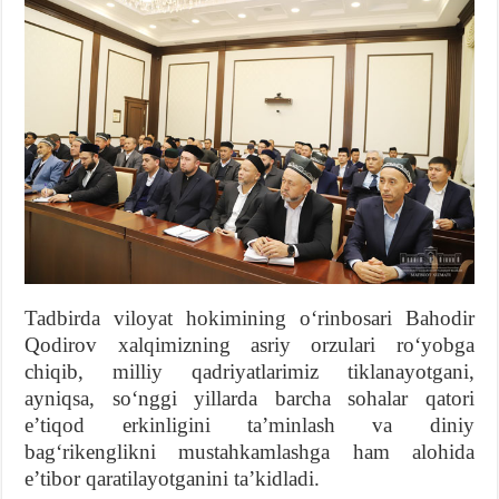
Tadbirda viloyat hokimining oʻrinbosari Bahodir
Qodirov xalqimizning asriy orzulari roʻyobga
chiqib, milliy qadriyatlarimiz tiklanayotgani,
ayniqsa, soʻnggi yillarda barcha sohalar qatori
eʼtiqod erkinligini taʼminlash va diniy
bagʻrikenglikni mustahkamlashga ham alohida
eʼtibor qaratilayotganini taʼkidladi.