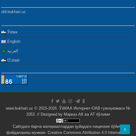
old.bukhari.uz
Ўзбек
English
العربية
Oʻzbek
www.bukhari.uz © 2015-2026. ЎзМАА Интернет-ОАВ гувоҳномаси №
1053. // Designed by
Марказ АК ва АТ бўлими
Сайтдаги барча материаллардан қуйидаги лицензия бўйича
A
фойдаланиш мумкин:
Creative Commons Attribution 4.0 International