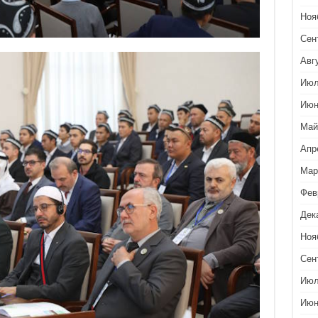
Ноя
Сен
Авг
Июл
Июн
Май
Апр
Мар
Фев
Дек
Ноя
Сен
Июл
Июн