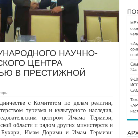
ПО
МЕЖ
сер
чел
«Из
ори
УНАРОДНОГО НАУЧНО-
осо
СКОГО ЦЕНТРА
Сам
24»
ЧЬЮ В ПРЕСТИЖНОЙ
9-
ИС
СА
отры
Тем
дничестве с Комитетом по делам религии,
«АР
ерством туризма и культурного наследия,
нас
едовательским центром Имама Термизи,
ской области и рядом других министерств и
 Бухари, Имам Дорими и Имам Термизи:
АР