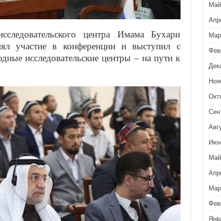
Май
Апр
сследовательского центра Имама Бухари
Мар
ял участие в конференции и выступил с
Фев
дные исследовательские центры – на пути к
Дек
Ноя
Окт
Сен
Авг
Июн
Май
Апр
Мар
Фев
Янв