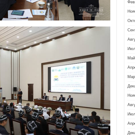
Фев
Ноя
Окт
Сен
Авг
Июл
Май
Апр
Мар
Дек
Ноя
Авг
Июл
Апр
Дек