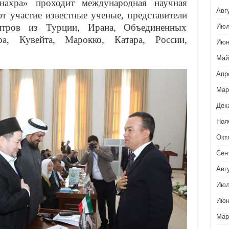
ахра» проходит международная научная
Авг
т участие известные ученые, представители
центров из Турции, Ирана, Объединенных
Июл
а, Кувейта, Марокко, Катара, России,
Июн
Май
Апр
Мар
Дек
Ноя
Окт
Сен
Авг
Июл
Июн
Мар