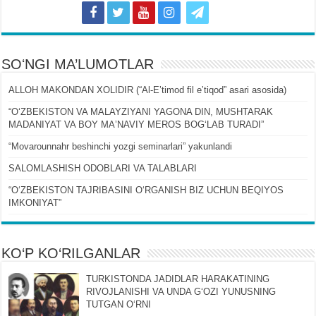
SOʻNGI MA’LUMOTLAR
ALLOH MAKONDAN XOLIDIR (“Al-Eʼtimod fil eʼtiqod” asari asosida)
“OʻZBEKISTON VA MALAYZIYANI YAGONA DIN, MUSHTARAK
MADANIYAT VA BOY MAʼNAVIY MEROS BOGʻLAB TURADI”
“Movarounnahr beshinchi yozgi seminarlari” yakunlandi
SALOMLASHISH ODOBLARI VA TALABLARI
“OʻZBEKISTON TAJRIBASINI OʻRGANISH BIZ UCHUN BEQIYOS
IMKONIYAT”
KO‘P KO‘RILGANLAR
TURKISTONDA JADIDLAR HARAKATINING
RIVOJLANISHI VA UNDA GʻOZI YUNUSNING
TUTGAN OʻRNI