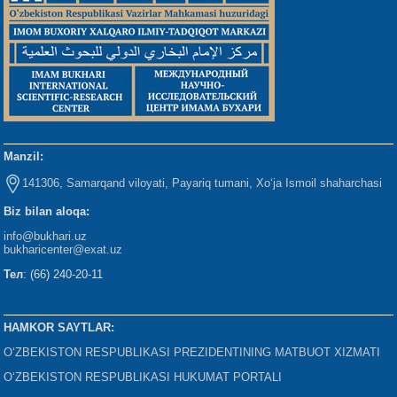
Manzil:
141306, Samarqand viloyati, Payariq tumani, Xo‘ja Ismoil shaharchasi
Biz bilan aloqa:
info@bukhari.uz
bukharicenter
@exat.uz
Тел
: (66) 240-20-11
HAMKOR SAYTLAR:
O‘ZBEKISTON RESPUBLIKASI PREZIDENTINING MATBUOT XIZMATI
O‘ZBEKISTON RESPUBLIKASI HUKUMAT PORTALI