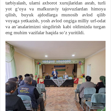
tarbiyalash, ularni axborot xurujlaridan asrab, turli
yot gʻoya va mafkuraviy tajovuzlardan himoya
qilish, buyuk ajdodlarga munosib avlod qilib
voyaga yetkazish, yosh avlod ongiga milliy urf-odat
va anʼanalarimizni singdirish kabi oldimizda turgan
eng muhim vazifalar haqida soʻz yuritildi.