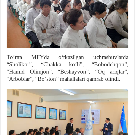
Toʻrtta MFYda oʻtkazilgan uchrashuvlarda
“Sholikor”, “Chakka koʻli”, “Bobodehqon”,
“Hamid Olimjon”, “Beshayvon”, “Oq ariqlar”,
“Arboblar”, “Boʻston” mahallalari qamrab olindi.