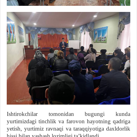
Ishtirokchilar tomonidan bugungi kunda
yurtimizdagi tinchlik va farovon hayotning qadriga
yetish, yurtimiz ravnaqi va taraqqiyotiga daxldorlik
hissi bilan yashash lozimligi taʼkidlandi.