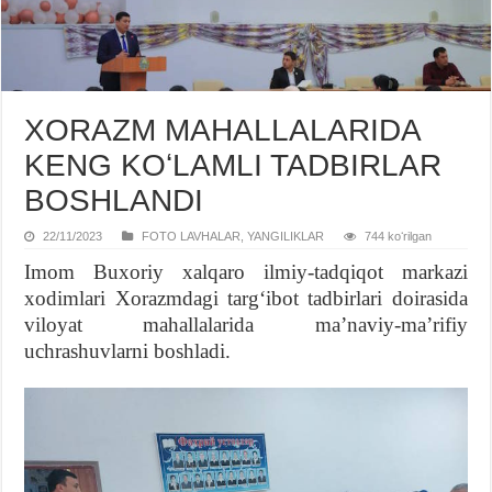
XORAZM MAHALLALARIDA
KЕNG KOʻLAMLI TADBIRLAR
BOSHLANDI
22/11/2023
FOTO LAVHALAR
,
YANGILIKLAR
744 koʻrilgan
Imom Buxoriy xalqaro ilmiy-tadqiqot markazi
xodimlari Xorazmdagi targʻibot tadbirlari doirasida
viloyat mahallalarida maʼnaviy-maʼrifiy
uchrashuvlarni boshladi.