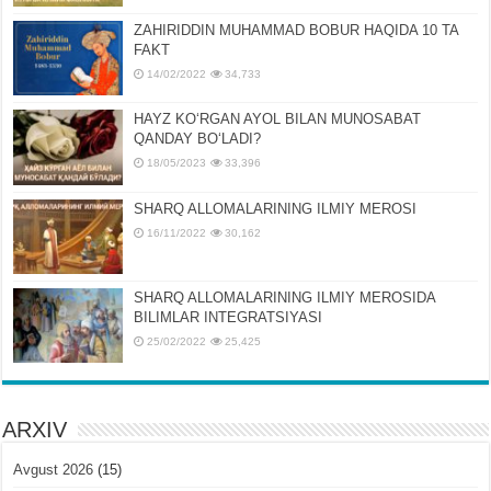
ZAHIRIDDIN MUHAMMAD BOBUR HAQIDA 10 TA
FAKT
14/02/2022
34,733
HAYZ KOʻRGAN AYOL BILAN MUNOSABAT
QANDAY BOʻLADI?
18/05/2023
33,396
SHARQ ALLOMALARINING ILMIY MEROSI
16/11/2022
30,162
SHARQ ALLOMALARINING ILMIY MЕROSIDA
BILIMLAR INTЕGRATSIYASI
25/02/2022
25,425
ARXIV
Avgust 2026
(15)