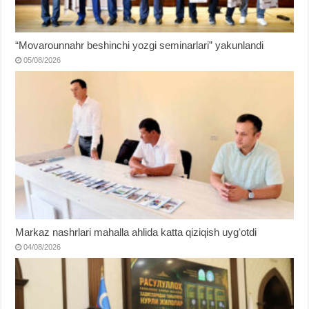
“Movarounnahr beshinchi yozgi seminarlari” yakunlandi
05/08/2026
Markaz nashrlari mahalla ahlida katta qiziqish uygʻotdi
04/08/2026