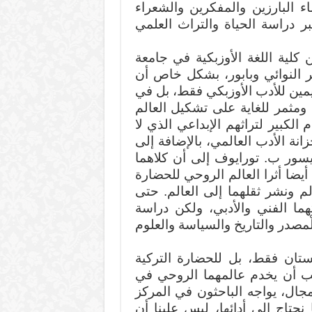
 البارزين والمفكرين والشعراء
ر دراسة الحياة والتراث العلمي
كلية اللغة الأوزبكية في جامعة
النوائي وبابور، بشكل خاص أن
مين للأدب الأوزبكي فقط، بل في
ي ومثمر للغاية على تشكيل العالم
الكبير لتراثهم الإبداعي الذي لا
زانة الأدب العالمي، بالإضافة إلى
يسور ب. تورايوف إلى أن كلاهما
ضا أثرا العالم الروحي للحضارة
م ونشر ثقلهما إلى العالم. حتى
ثهما الفني والأدبي، ولكن دراسة
صدر والتاريخ والسياسة والعلوم
تان فقط، بل للحضارة التركية
يجب أن يخدم عالمهما الروحي في
لمجال، يواجه الباحثون في المركز
ا نحتاج إلى أدائها، ليس علينا أن