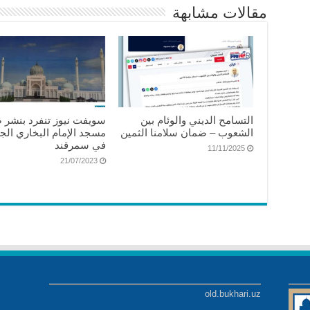
مقالات مشابهة
التسامح الديني والوئام بين
سويفت نيوز تنفرد بنشر 
الشعوب – ضمان سلامنا الثمين
مسجد الإمام البخاري الج
في سمرقند
11/11/2025
21/07/2023
old.bukhari.uz