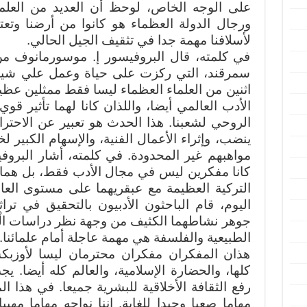
على الوجه الخاص، لوحظ أن العديد من العلماء
ورجال الدولة العظماء هو كانوا من أرضنا وتعتب
لأسلافنا مهمة جدا في تثقيف الجيل الحالي.
في كلمته، قال البروفيسور إ. موسورمانوف من 
سمرقند، التي ركزت على حياة وعمل علي شير 
اثنين من العلماء العظماء ليسا فقط ممثلين عظي
الأدب العالمي أيضا، واللذان كانا لهما تأثير قو
الروحي لشعبنا. هذا الحدث هو تعبير عن الاحترام 
ينضب، وإثراء الأعمال الفنية، والإسهام الكبير لخ
مواهبهم غير المحدودة. في كلمته، أشار البروف
كانا مفكرين ليس في مجال الأدب فقط، بل هما أي
التركية العظيمة مع عبقريهما على مستوى العال
اليوم، قام الباحثون الأدبيون بالتحقيق في ترا
جوهر نشاطهما الكثيف من وجهة نظر دراسات الْم
الطبيعية والفلسفة هي مهمة عاجلة أمام علمائنا.
هذان المفكران مفكران محترمان ليسا لأوزبكس
كلها، والحضارة الإسلامية، والعالم كله أيضا. 
رفع الثقافة الأخلاقية للبشرية جميعا. في هذا ا
مهاما صعبا وجيدا للغاية. إننا نواجه مهاما مهيب