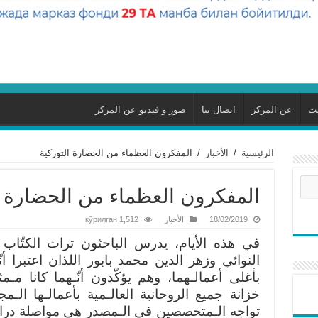
يث
عن المركز
اتصال بنا
صور و فيديو عن المركز
الرئيسية
/
الأخبار
/
المفكرون العظماء من الحضارة التوركية
المفكرون العظماء من الحضارة ا
18/02/2019
الأخبار
1,512 кўрилган
في هذه الأيام، يدرس الباحثون تراث الكتّاب
النوائي وزهر الدين محمد بابور اللذان اعتبرا أنّ
بأغلى أعمالـهما، وهم يؤكّدون أنّـهما كانا مـم
خزانة جميع الروحانية العالـمية بأعمالـها الـم
تواجه الـمتخصصين في الـمصدر هي مواصلة دراسة