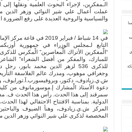
الـمفكرين، لإجراء البحوث العلمية ونقلها إلى 
عملت أعمال علي شير النوائي وزهر الدين محم
والسياسية والروحية العديدة على رفع الضرورة الر
نا
في 14 شباط / فبراير 2019 في 
مه
التابع لـمجلس الوزراء في جمهورية أوزب
ي
للمبارك، والمفكر من أفضل الشعراء” الشاع
للذكرى 536 لزهر الدين محمد بابور، ر
كة
وجغرافي موهوب، ومدرك عالم الفلاسفة التأري
ش.ي.زيادوف، دكتور، وبروفيسورب.آ.تورايوف، وكذل
دعوة الأستاذ الْمشارك إ.موسورمانوف من كلية 
سمرقند إلى هذا الحدث. رأس هذا الحدث ف. م
الدولية. بمناسبة الافتتاح الاحتفالي لهذا الحدث
المركز ش.ي.زيادوف، وهنأ الضيوف والباحثي
المخصصة لذكرى علي شير النوائي وزهر الدين مح