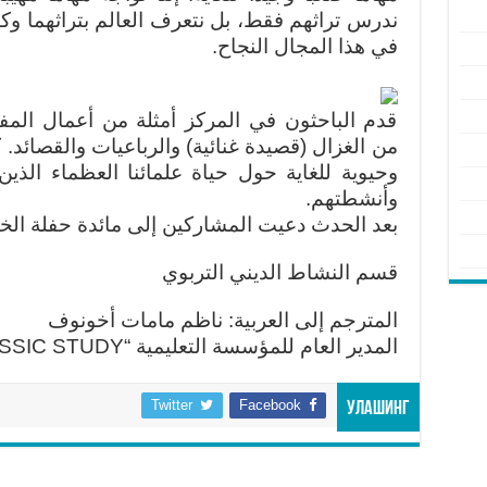
ندرس تراثهم فقط، بل نتعرف العالم بتراثهما وكذ
في هذا المجال النجاح.
قدم الباحثون في المركز أمثلة من أعمال الم
من الغزال (قصيدة غنائية) والرباعيات والقصائد. 
وحيوية للغاية حول حياة علمائنا العظماء الذين 
وأنشطتهم.
بعد الحدث دعيت المشاركين إلى مائدة حفلة الخي
قسم النشاط الديني التربوي
المترجم إلى العربية: ناظم مامات أخونوف
المدير العام للمؤسسة التعليمية “ORIENTAL CLASSIC STUDY”
Twitter
Facebook
Улашинг