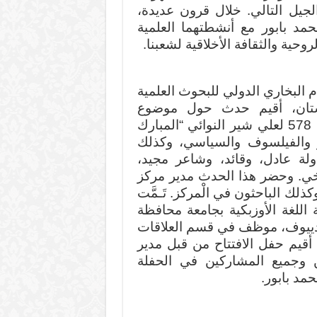
الجيل التالي. خلال قرون عديدة،
د بابور مع أنشطتهما العلمية
وحية والثقافة الأخلاقية لشعبنا.
قاعة مركز الإمام البخاري الدولي للبحوث العلمية
كستان، أقيم حدث حول موضوع
“الْمفكرين الأتراك الْمعاصرين” الْمكرس للذكرى 578 لعلي شير النوائي “المبارك
ر والفيلسوف والسياسي، وكذلك
جل دولة عادل، وقائد، وشاعر مجيد،
خي. وحضر هذا الحدث مدير مركز
ك الباحثون في الْمركز. تَـمَّت
اللغة الأوزبكية بجامعة محافظة
دييوف، موظف في قسم العلاقات
، أقيم حفل الافتتاح من قبل مدير
ن وجميع المشاركين في الحفلة
مد بابور.