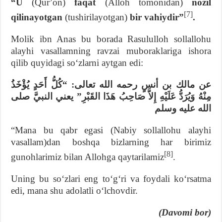
“U
(Qurʼon)
faqat
(Alloh tomonidan)
nozil
[7]
qilinayotgan
(tushirilayotgan)
bir vahiydir”
.
Molik ibn Anas bu borada Rasululloh sollallohu
alayhi vasallamning ravzai muboraklariga ishora
qilib quyidagi soʻzlarni aytgan edi:
عن مالك بن أنسٍ رحمه الله تعالى: “كُلُّ أَحَدٍ يُؤْخَذُ
مِنْهُ وَيُرَدُّ عَلَيْهِ إِلاَّ صَاحِبُ هَذَا القَبْرِ” يعني النبيَّ صلى
الله عليه وسلم
“Mana bu qabr egasi (Nabiy sollallohu alayhi
vasallam)dan boshqa bizlarning har birimiz
[8]
gunohlarimiz bilan Allohga qaytarilamiz
.
Uning bu soʻzlari eng toʻgʻri va foydali koʻrsatma
edi, mana shu adolatli oʻlchovdir.
(Davomi bor)