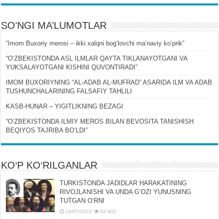
SOʻNGI MA’LUMOTLAR
“Imom Buxoriy merosi – ikki xalqni bogʻlovchi maʼnaviy koʻprik”
“OʻZBEKISTONDA ASL ILMLAR QAYTA TIKLANAYOTGANI VA
YUKSALAYOTGANI KISHINI QUVONTIRADI”
IMOM BUXORIYNING “AL-ADAB AL-MUFRAD” ASARIDA ILM VA ADAB
TUSHUNCHALARINING FALSAFIY TAHLILI
KASB-HUNAR – YIGITLIKNING BEZAGI
“OʻZBEKISTONDA ILMIY MEROS BILAN BEVOSITA TANISHISH
BEQIYOS TAJRIBA BOʻLDI”
KO‘P KO‘RILGANLAR
TURKISTONDA JADIDLAR HARAKATINING
RIVOJLANISHI VA UNDA GʻOZI YUNUSNING
TUTGAN OʻRNI
15/07/2022
52,902