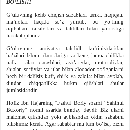
BOʻLISHI
Gʻuluvning kelib chiqish sabablari, tarixi, haqiqati,
maʼnolari haqida soʻz yuritib, bu yoʻlning
oqibatlari, tafsilotlari va tahlillari bilan yoritishga
harakat qilamiz.
Gʻuluvning jamiyatga tahdidli koʻrinishlari­dan
baʼzilari Islom ulamolariga va keng jamoatchilikka
nafrat bilan qarashlari, ashʼariylar, moturidiylar,
shialar, soʻfiylar va ular bilan aloqador boʻlganlarni
hech bir dalilsiz kufr, shirk va zalolat bilan ayblab,
dindan chiqqanlikka hukm qilishlari shular
jumlasidandir.
Hofiz Ibn Hajarning “Fathul Boriy sharhi “Sahihul
Buxoriy” nomli asarida bunday deydi: Biz ularni
malomat qilishdan yoki ayblashdan oldin sababini
bilishimiz kerak. Agar sabablar maʼlum boʻlsa, bizni