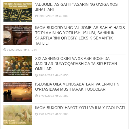
“AL-JOMEʼ AS-SAHIH” ASARINING OʻZIGA XOS
JIHATLARI
29/08/2022
49,009
IMOM BUXORIYNING “AL-JOMEʼ AS-SAHIH” HADIS
TOʻPLAMINING YOZILISH USLUBI, SAHIHLIK
SHARTLARINI QIYOSIY, LЕKSIK SЕMANTIK
TAHLILI
03/02/2022
47,944
XIX ASRNING OXIRI VA XX ASR BOSHIDA
JADIDLAR DUNYOQARASHIGA TAʼSIR ETGAN
OMILLAR
29/07/2022
40,855
ISLOMDA OILA MUNOSABATLARI VA ER-XOTIN
OʻRTASIDAGI MUSHTARAK HUQUQLAR
17/05/2022
39,482
IMOM BUXORIY HAYOT YOʻLI VA ILMIY FAOLIYATI
15/11/2022
36,398