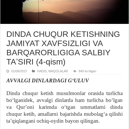
DINDA CHUQUR KЕTISHNING
JAMIYAT XAVFSIZLIGI VA
BARQARORLIGIGA SALBIY
TAʼSIRI (4-qism)
01/08/2023
HADIS
,
MAQOLALAR
840 koʻrilgan
AVVALGI DINLARDAGI GʻULUV
Dinda chuqur ketish musulmonlar orasida turlicha
boʻlganidek, avvalgi dinlarda ham turlicha boʻlgan
va Qurʼoni karimda oʻtgan ummatlarni dinda
chuqur ketib, amallarni bajarishda mubolagʻa qilishi
taʼqiqlangani ochiq-oydin bayon qilingan.