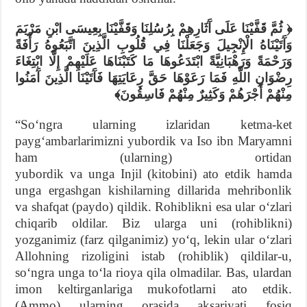
﴿ ثُمَّ قَفَّيْنَا عَلَى آَثَارِهِمْ بِرُسُلِنَا وَقَفَّيْنَا بِعِيسَى ابْنِ مَرْيَمَ
وَآَتَيْنَاهُ الْإِنْجِيلَ وَجَعَلْنَا فِي قُلُوبِ الَّذِينَ اتَّبَعُوهُ رَأْفَةً
وَرَحْمَةً وَرَهْبَانِيَّةً ابْتَدَعُوهَا مَا كَتَبْنَاهَا عَلَيْهِمْ إِلَّا ابْتِغَاءَ
رِضْوَانِ اللَّهِ فَمَا رَعَوْهَا حَقَّ رِعَايَتِهَا فَآَتَيْنَا الَّذِينَ آَمَنُوا
مِنْهُمْ أَجْرَهُمْ وَكَثِيرٌ مِنْهُمْ فَاسِقُونَ﴾
“Soʻngra ularning izlaridan ketma-ket
paygʻambarlarimizni yubordik va Iso ibn Maryamni
ham (ularning) ortidan
yubordik va unga Injil (kitobini) ato etdik hamda
unga ergashgan kishilarning dillarida mehribonlik
va shafqat (paydo) qildik. Rohiblikni esa ular oʻzlari
chiqarib oldilar. Biz ularga uni (rohiblikni)
yozganimiz (farz qilganimiz) yoʻq, lekin ular oʻzlari
Allohning rizoligini istab (rohiblik) qildilar-u,
soʻngra unga toʻla rioya qila olmadilar. Bas, ulardan
imon keltirganlariga mukofotlarni ato etdik.
(Ammo) ularning orasida aksariyati fosiq