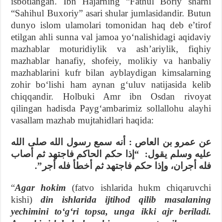
isbotlangan. Ibn Hajarning “Fathul Boriy sharhi
“Sahihul Buxoriy” asari shular jumlasidandir. Butun
dunyo islom ulamolari tomonidan haq deb eʼtirof
etilgan ahli sunna val jamoa yoʻnalishidagi aqidaviy
mazhablar moturidiylik va ashʼariylik, fiqhiy
mazhablar hanafiy, shofeiy, molikiy va hanbaliy
mazhablarini kufr bilan ayblaydigan kimsalarning
zohir boʻlishi ham aynan gʻuluv natijasida kelib
chiqqandir. Holbuki Amr ibn Osdan rivoyat
qilingan hadisda Paygʻambarimiz sollallohu alayhi
vasallam mazhab mujtahidlari haqida:
عن ‌عمرو بن العاص : أنه سمع رسول الله صلى الله
عليه وسلم يقول: “إذا حكم الحاكم فاجتهد ثم أصاب
فله أجران، وإذا حكم فاجتهد ثم أخطأ فله أجر”.
“
Agar hokim
(fatvo ishlarida hukm chiqaruvchi
kishi)
din ishlarida ijtihod qilib masalaning
yechimini toʻgʻri topsa, unga ikki ajr beriladi.