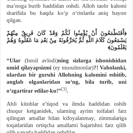
maʼnoga burib haddidan oshdi. Alloh taolo kalomi
sharifida bu haqda koʻp oʻrinlarda aniq bayon
qilgan.
﴿أَفَتَطْمَعُونَ أَنْ يُؤْمِنُوا لَكُمْ وَقَدْ كَانَ فَرِيقٌ مِنْهُمْ
يَسْمَعُونَ كَلَامَ اللَّهِ ثُمَّ يُحَرِّفُونَهُ مِنْ بَعْدِ مَا عَقَلُوهُ وَهُمْ
يَعْلَمُونَ﴾
“Ular
(Isroil avlodi)
ning sizlarga ishonishidan
umid qilayapsizmi
(ey musulmonlar)
?!
Vaholanki,
ulardan bir guruhi Allohning kalomini eshitib,
anglab olganlaridan soʻng, bila turib, uni
[3]
oʻzgartirar edilar-ku!”
.
Ahli kitoblar eʼtiqod va ilmda haddidan oshib
chuqur ketganidek, ularning ayrim toifalari farz
qilingan amallar bilan kifoyalanmay, zimmalariga
toqatlaridan ortiqcha amallarni bajarishni farz qilib
olib yanada haddidan oshdilar.