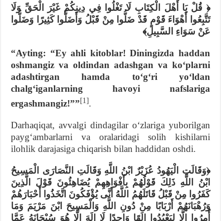
﴿ قُلْ يَا أَهْلَ الْكِتَابِ لَا تَغْلُوا فِي دِينِكُمْ غَيْرَ الْحَقِّ وَلَا
تَتَّبِعُوا أَهْوَاءَ قَوْمٍ قَدْ ضَلُّوا مِنْ قَبْلُ وَأَضَلُّوا كَثِيرًا وَضَلُّوا
عَنْ سَوَاءِ السَّبِيلِ﴾
“Ayting: “Ey ahli kitoblar! Diningizda haddan
oshmangiz va oldindan adashgan va koʻplarni
adashtirgan hamda toʻgʻri yoʻldan
chalgʻiganlarning havoyi nafslariga
[1]
ergashmangiz!””
.
Darhaqiqat, avvalgi dindagilar oʻzlariga yuborilgan
paygʻambarlarni va oralaridagi solih kishilarni
ilohlik darajasiga chiqarish bilan haddidan oshdi.
﴿وَقَالَتِ الْيَهُودُ عُزَيْرٌ ابْنُ اللَّهِ وَقَالَتِ النَّصَارَى الْمَسِيحُ
ابْنُ اللَّهِ ذَلِكَ قَوْلُهُمْ بِأَفْوَاهِهِمْ يُضَاهِئُونَ قَوْلَ الَّذِينَ
كَفَرُوا مِنْ قَبْلُ قَاتَلَهُمُ اللَّهُ أَنَّى يُؤْفَكُونَ اتَّخَذُوا أَحْبَارَهُمْ
وَرُهْبَانَهُمْ أَرْبَابًا مِنْ دُونِ اللَّهِ وَالْمَسِيحَ ابْنَ مَرْيَمَ وَمَا
أُمِرُوا إِلَّا لِيَعْبُدُوا إِلَهًا وَاحِدًا لَا إِلَهَ إِلَّا هُوَ سُبْحَانَهُ عَمَّا