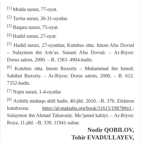
[1]
Moida surasi, 77-oyat.
[2]
Tavba surasi, 30-31-oyatlar.
[3]
Baqara surasi, 75-oyat.
[4]
Hadid surasi, 27-oyat.
[5]
Hadid surasi, 27-oyatdan; Kutubus sitta. Imom Abu Dovud
– Sulaymon ibn Ashʼas. Sunani Abu Dovud. – Ar-Riyoz:
Dorus salom, 2000. – B. 1583. 4904-hadis.
[6]
Kutubus sitta. Imom Buxoriy – Muhammad ibn Ismoil.
Sahihul Buxoriy. – Ar-Riyoz: Dorus salom, 2000. – B. 612.
7352-hadis.
[7]
Najm surasi, 1-4-oyatlar.
[8]
Arshifu multaqo ahlil hadis. 40-jild. 2010. –B. 376. Elektron
kutubxona.
https://al-maktaba.org/book/31615/19878#p1
.;
Sulaymon ibn Ahmad Tabaroniy. Moʻjamul kabiyr. – Ar-Riyoz:
Roya, 11-jild. –B. 339. 11941-xabar.
Nodir QOBILOV,
Tohir EVADULLAYEV,