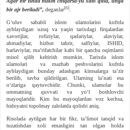
Agar bir ishda hukm chiqarsa-yu xato qilsa, unga
[6]
bir ajr beriladi”,
deganlar
.
Gʻuluv sababli islom ulamolarini kufrda
ayblaydigan uzoq va yaqin tarixdagi firqalardan
xavorijlar, rofiziylar, qadariylar, alaviylar,
ahmadiylar, hizbut tahrir, salfiylar, ISHID,
barlaviylar, maʼrifatchilar kabi bir qancha oqimlarni
misol qilib keltirish mumkin. Tarixda islom
ulamolari va mazhab peshvolarini kufrda
ayblaydigan bunday adashgan kimsalarga taʼzir
berilib, tavba qildirilgan. Ularning laʼnati esa
oʻzlariga qaytuvchidir. Chunki, ulamolar bu
ummatning quvvati va yoʻl boshlovchi
mayoqlaridir. Kim bu mayoqlardan voz kechsa,
hidoyatni topolmay zalolatda qolishi aniq.
Risolada aytilgan har bir fikr, taʼlimot tanqid va
tuzatishdan xoli emasligini tan olgan holda