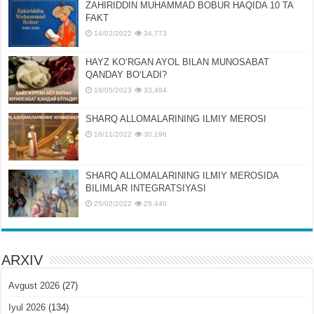
ZAHIRIDDIN MUHAMMAD BOBUR HAQIDA 10 TA
FAKT
14/02/2022
34,773
HAYZ KOʻRGAN AYOL BILAN MUNOSABAT
QANDAY BOʻLADI?
18/05/2023
33,484
SHARQ ALLOMALARINING ILMIY MEROSI
16/11/2022
30,196
SHARQ ALLOMALARINING ILMIY MЕROSIDA
BILIMLAR INTЕGRATSIYASI
25/02/2022
25,440
ARXIV
Avgust 2026
(27)
Iyul 2026
(134)