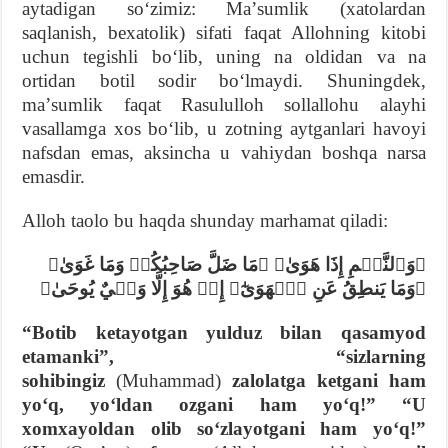
aytadigan soʻzimiz: Maʼsumlik (xatolardan
saqlanish, bexatolik) sifati faqat Allohning kitobi
uchun tegishli boʻlib, uning na oldidan va na
ortidan botil sodir boʻlmaydi. Shuningdek,
maʼsumlik faqat Rasululloh sollallohu alayhi
vasallamga xos boʻlib, u zotning aytganlari havoyi
nafsdan emas, aksincha u vahiydan boshqa narsa
emasdir.
Alloh taolo bu haqda shunday marhamat qiladi:
﴿وَٱلنَّجۡمِ إِذَا هَوَىٰ﴾ ﴿مَا ضَلَّ صَاحِبُكُمۡ وَمَا غَوَىٰ﴾
﴿وَمَا يَنطِقُ عَنِ ٱلۡهَوَىٰٓ﴾ إِنۡ هُوَ إِلَّا وَحۡيٌ يُوحَىٰ﴾
“Botib ketayotgan yulduz bilan qasamyod
etamanki”, “sizlarning
sohibingiz
(Muhammad)
zalolatga ketgani ham
yoʻq, yoʻldan ozgani ham yoʻq!” “U
xomxayoldan olib soʻzlayotgani ham yoʻq!”