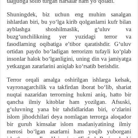
taajjubga solib turgan narsalar ham yoʻqoladi.
Shuningdek, biz uchun eng muhim sanalgan
ishlardan biri, bu yoʻlga kirib qolganlarni kufr bilan
ayblashga shoshilmaslik, gʻuluv va
buzgʻunchilikning yer yuzidagi terror va
fasodlarning oqibatiga eʼtibor qaratishdir. Gʻuluv
ortidan paydo boʻladigan terrorizm tufayli koʻplab
insonlar halok boʻlganligini, uning din va jamiyatga
yetkazgan zararlarini aniqlab koʻrsatib berishdir.
Terror orqali amalga oshirilgan ishlarga kelsak,
vayronagarchilik va takfirdan iborat boʻlib, shariat
nuqtai nazaridan terrorning hukmi aniq, hatto bir
qancha ilmiy kitoblar ham yozilgan. Afsuski,
gʻuluvning yana bir tahdidlaridan biri, oʻzlarini
islom jihodchilari deya nomlagan terrorga aloqador
bir guruh kimsalar islom madaniyatining ilmiy
merosi boʻlgan asarlarni ham yoqib yuborgani