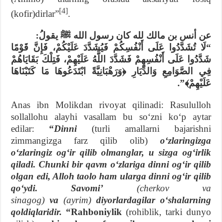
[4]
(kofir)dirlar”
.
عن أنس بن مالك لله كان رسول الله ﷺ يقولُ:
“لَا تُشَدَّدُوا عَلَى أَنْفُسِكُمْ فَيُشَدَّدَ عَلَيْكُمْ، فَإِنَّ قَوْمًا
شَدَّدُوا عَلَى أَنْفُسِهِمْ فَشَدَّدَ اللَّهُ عَلَيْهِمْ، فَتِلْكَ بَقَايَاهُمْ
فِي الصَّوَامِعِ وَالدِّيَارِ ﴿وَرَهْبَانِيَّةً ابْتَدَعُوهَا مَا كَتَبْنَاهَا
عَلَيْهِمْ﴾”.
Anas ibn Molikdan rivoyat qilinadi: Rasululloh
sollallohu alayhi vasallam bu soʻzni koʻp aytar
edilar:
“
Dinni
(turli amallarni bajarishni
zimmangizga farz qilib olib)
oʻzlaringizga
oʻzlaringiz ogʻir qilib olmanglar, u sizga ogʻirlik
qiladi. Chunki bir qavm oʻzlariga dinni ogʻir qilib
olgan edi, Alloh taolo ham ularga dinni ogʻir qilib
qoʻydi. Savomiʼ
(cherkov va
sinagog)
va
(ayrim)
diyorlardagilar oʻshalarning
qoldiqlaridir.
“Rahboniylik
(rohiblik, tarki dunyo