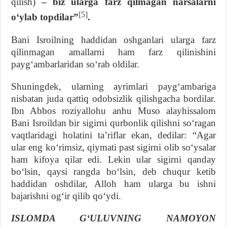
qilish)
– biz ularga farz qilmagan narsalarni
[5]
oʻylab topdilar”
.
Bani Isroilning haddidan oshganlari ularga farz
qilinmagan amallarni ham farz qilinishini
paygʻambarlaridan soʻrab oldilar.
Shuningdek, ularning ayrimlari paygʻambariga
nisbatan juda qattiq odobsizlik qilishgacha bordilar.
Ibn Abbos roziyallohu anhu Muso alayhissalom
Bani Isroildan bir sigirni qurbonlik qilishni soʻragan
vaqtlaridagi holatini taʼriflar ekan, dedilar: “Agar
ular eng koʻrimsiz, qiymati past sigirni olib soʻysalar
ham kifoya qilar edi. Lekin ular sigirni qanday
boʻlsin, qaysi rangda boʻlsin, deb chuqur ketib
haddidan oshdilar, Alloh ham ularga bu ishni
bajarishni ogʻir qilib qoʻydi.
ISLOMDA GʻULUVNING NAMOYON