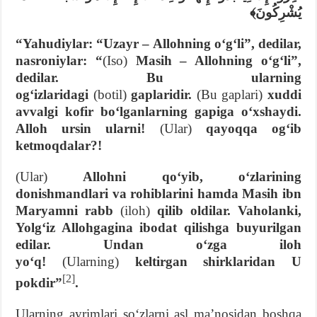
يُشْرِكُونَ﴾
“Yahudiylar: “Uzayr – Allohning oʻgʻli”, dedilar,
nasroniylar: “
(Iso)
Masih – Allohning oʻgʻli”,
dedilar. Bu ularning
ogʻizlaridagi
(botil)
gaplaridir.
(Bu gaplari)
xuddi
avvalgi kofir boʻlganlarning gapiga oʻxshaydi.
Alloh ursin ularni!
(Ular)
qayoqqa ogʻib
ketmoqdalar?!
(Ular)
Allohni qoʻyib, oʻzlarining
donishmandlari va rohiblarini hamda Masih ibn
Maryamni rabb
(iloh)
qilib oldilar. Vaholanki,
Yolgʻiz Allohgagina ibodat qilishga buyurilgan
edilar. Undan oʻzga iloh
yoʻq!
(Ularning)
keltirgan shirklaridan U
[2]
pokdir”
.
Ularning ayrimlari soʻzlarni asl maʼnosidan boshqa