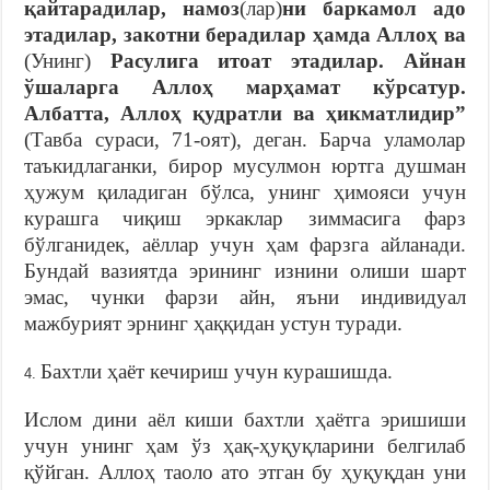
қайтарадилар, намоз
(лар)
ни баркамол адо
этадилар, закотни берадилар ҳамда Аллоҳ ва
(Унинг)
Расулига итоат этадилар. Айнан
ўшаларга Аллоҳ марҳамат кўрсатур.
Албатта, Аллоҳ қудратли ва ҳикматлидир”
(Тавба сураси, 71-оят), деган. Барча уламолар
таъкидлаганки, бирор мусулмон юртга душман
ҳужум қиладиган бўлса, унинг ҳимояси учун
курашга чиқиш эркаклар зиммасига фарз
бўлганидек, аёллар учун ҳам фарзга айланади.
Бундай вазиятда эрининг изнини олиши шарт
эмас, чунки фарзи айн, яъни индивидуал
мажбурият эрнинг ҳаққидан устун туради.
Бахтли ҳаёт кечириш учун курашишда.
Ислом дини аёл киши бахтли ҳаётга эришиши
учун унинг ҳам ўз ҳақ-ҳуқуқларини белгилаб
қўйган. Аллоҳ таоло ато этган бу ҳуқуқдан уни