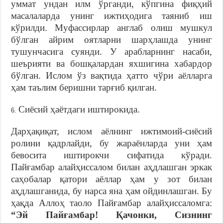
уммат ундан илм ўрганди, кўпгина фиқҳий
масалаларда унинг ижтиҳодига таяниб иш
кўрилди. Муфассирлар англаб олиш мушкул
бўлган айрим оятларни шарҳлашда унинг
тушунчасига суянди. У арабларнинг насаби,
шеърияти ва бошқалардан яхшигина хабардор
бўлган. Ислом ўз вақтида ҳатто чўри аёлларга
ҳам таълим беришни тарғиб қилган.
Сиёсий ҳаётдаги иштирокида.
Дарҳақиқат, ислом аёлнинг ижтимоий-сиёсий
ролини қадрлайди, бу жараёнларда уни ҳам
бевосита иштирокчи сифатида кўради.
Пайғамбар алайҳиссалом билан аҳдлашган эркак
саҳобалар қатори аёллар ҳам у зот билан
аҳдлашганида, бу нарса яна ҳам ойдинлашган. Бу
ҳақда Аллоҳ таоло Пайғамбар алайҳиссаломга:
“Эй Пайғамбар! Қачонки, Сизнинг