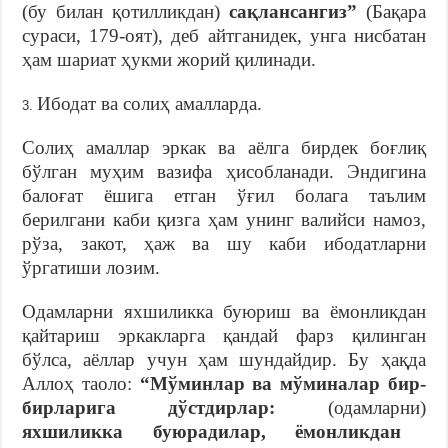
(бу билан қотилликдан)
сақлансангиз”
(Бақара
сураси, 179-оят), деб айтганидек, унга нисбатан
ҳам шариат ҳукми жорий қилинади.
Ибодат ва солиҳ амалларда.
Солиҳ амаллар эркак ва аёлга бирдек боғлиқ
бўлган муҳим вазифа ҳисобланади. Эндигина
балоғат ёшига етган ўғил болага таълим
берилгани каби қизга ҳам унинг валийси намоз,
рўза, закот, ҳаж ва шу каби ибодатларни
ўргатиши лозим.
Одамларни яхшиликка буюриш ва ёмонликдан
қайтариш эркакларга қандай фарз қилинган
бўлса, аёллар учун ҳам шундайдир. Бу ҳақда
Аллоҳ таоло:
“Мўминлар ва мўминалар бир-
бирларига дўстдирлар:
(одамларни)
яхшиликка буюрадилар, ёмонликдан