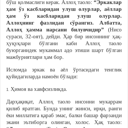
бўш қолмаслиги керак. Аллоҳ таоло:
“Эркаклар
ҳам ўз касбларидан улуш олурлар, аёллар
ҳам ўз касбларидан улуш олурлар.
Аллоҳнинг фазлидан сўрангиз. Албатта,
Аллоҳ ҳамма нарсани билувчидир”
(Нисо
сураси, 32-оят), дейди. Ҳар бир инсоннинг ҳақ-
ҳуқуқлари бўлгани каби Аллоҳ таоло
буюрганидек мукаммал адо этиши шарт бўлган
мажбуриятлари ҳам бор.
Исломда эркак ва аёл ўртасидаги тенглик
қуйидагиларда намоён бўлади:
Ҳимоя ва хавфсизликда.
Дарҳақиқат, Аллоҳ таоло инсонни мукаррам
қилиб яратган. Бунда унинг жинси, ирқи, ранги
ёки миллатига қараб эмас, балки башар фарзанди
экани эътиборга олинган, холос. Ҳақ таоло: