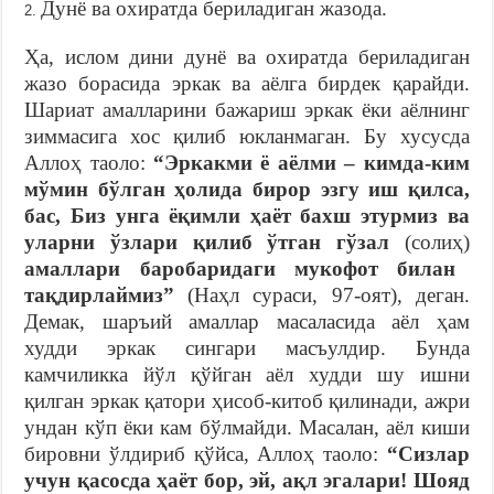
Дунё ва охиратда бериладиган жазода.
Ҳа, ислом дини дунё ва охиратда бериладиган
жазо борасида эркак ва аёлга бирдек қарайди.
Шариат амалларини бажариш эркак ёки аёлнинг
зиммасига хос қилиб юкланмаган. Бу хусусда
Аллоҳ таоло:
“Эркакми ё аёлми – кимда-ким
мўмин бўлган ҳолида бирор эзгу иш қилса,
бас, Биз унга ёқимли ҳаёт бахш этурмиз ва
уларни ўзлари қилиб ўтган гўзал
(солиҳ)
амаллари баробаридаги мукофот билан
тақдирлаймиз”
(Наҳл сураси, 97-оят), деган.
Демак, шаръий амаллар масаласида аёл ҳам
худди эркак сингари масъулдир. Бунда
камчиликка йўл қўйган аёл худди шу ишни
қилган эркак қатори ҳисоб-китоб қилинади, ажри
ундан кўп ёки кам бўлмайди. Масалан, аёл киши
бировни ўлдириб қўйса, Аллоҳ таоло:
“Сизлар
учун қасосда ҳаёт бор, эй, ақл эгалари! Шояд