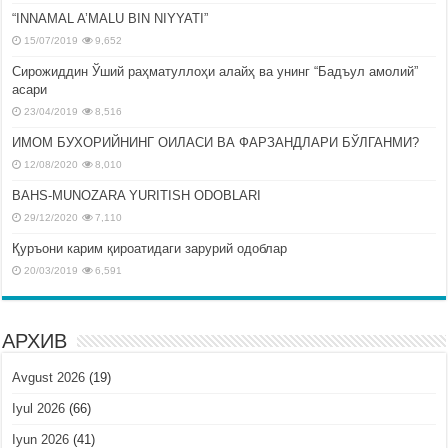
“INNAMAL A’MALU BIN NIYYATI”
15/07/2019
9,652
Сирожиддин Ўший раҳматуллоҳи алайҳ ва унинг “Бадъул амолий”
асари
23/04/2019
8,516
ИМОМ БУХОРИЙНИНГ ОИЛАСИ ВА ФАРЗАНДЛАРИ БЎЛГАНМИ?
12/08/2020
8,010
BAHS-MUNOZARA YURITISH ODOBLARI
29/12/2020
7,110
Қуръони карим қироатидаги зарурий одоблар
20/03/2019
6,591
АРХИВ
Avgust 2026
(19)
Iyul 2026
(66)
Iyun 2026
(41)