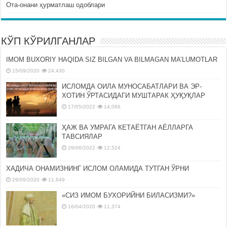
Ота-онани ҳурматлаш одоблари
КЎП КЎРИЛГАНЛАР
IMOM BUXORIY HAQIDA SIZ BILGAN VA BILMAGAN MA’LUMOTLAR
15/09/2020
24,430
ИСЛОМДА ОИЛА МУНОСАБАТЛАРИ ВА ЭР-
ХОТИН ЎРТАСИДАГИ МУШТАРАК ҲУҚУҚЛАР
17/05/2022
14,066
ҲАЖ ВА УМРАГА КЕТАЁТГАН АЁЛЛАРГА
ТАВСИЯЛАР
29/06/2022
12,524
ХАДИЧА ОНАМИЗНИНГ ИСЛОМ ОЛАМИДА ТУТГАН ЎРНИ
29/09/2020
11,649
«СИЗ ИМОМ БУХОРИЙНИ БИЛАСИЗМИ?»
16/04/2020
11,374