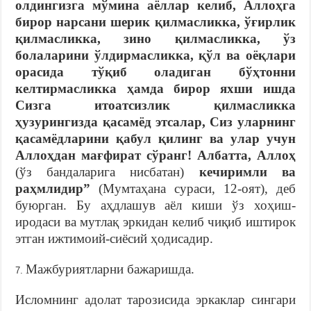
олдингизга мўмина аёллар келиб, Аллоҳга
бирор нарсани шерик қилмасликка, ўғирлик
қилмасликка, зино қилмасликка, ўз
болаларини ўлдирмасликка, қўл ва оёқлари
орасида тўқиб оладиган бўҳтонни
келтирмасликка ҳамда бирор яхши ишда
Сизга итоатсизлик қилмасликка
ҳузурингизда қасамёд этсалар, Сиз уларнинг
қасамёдларини қабул қилинг ва улар учун
Аллоҳдан мағфират сўранг! Албатта, Аллоҳ
(ўз бандаларига нисбатан)
кечиримли ва
раҳмлидир”
(Мумтаҳана сураси, 12-оят), деб
буюрган. Бу аҳдлашув аёл киши ўз хоҳиш-
иродаси ва мутлақ эркидан келиб чиқиб иштирок
этган ижтимоий-сиёсий ҳодисадир.
Мажбуриятларни бажаришда.
Исломнинг адолат тарозисида эркаклар сингари