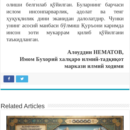
олиши белгилаб қўйилган. Буларнинг барчаси
ислом инсонпарварлик, адолат ва тенг
ҳуқуқлилик дини эканидан далолатдир. Чунки
унинг асосий манбаси бўлмиш Қуръони каримда
инсон зоти мукаррам қилиб қўйилгани
таъкидланган.
Алоуддин НЕМАТОВ,
Имом Бухорий халқаро илмий-тадқиқот
маркази илмий ходими
Related Articles