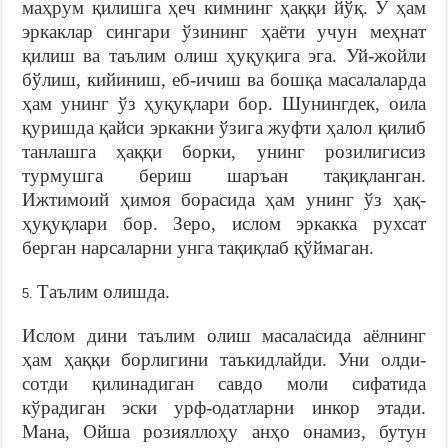
маҳрум қилишга ҳеч кимнинг ҳаққи йўқ. У ҳам
эркаклар сингари ўзининг ҳаёти учун меҳнат
қилиш ва таълим олиш ҳуқуқига эга. Уй-жойли
бўлиш, кийиниш, еб-ичиш ва бошқа масалаларда
ҳам унинг ўз ҳуқуқлари бор. Шунингдек, оила
қуришда қайси эркакни ўзига жуфти ҳалол қилиб
танлашга ҳаққи борки, унинг розилигисиз
турмушга бериш шаръан тақиқланган.
Ижтимоий ҳимоя борасида ҳам унинг ўз ҳақ-
ҳуқуқлари бор. Зеро, ислом эркакка рухсат
берган нарсаларни унга тақиқлаб қўймаган.
Таълим олишда.
Ислом дини таълим олиш масаласида аёлнинг
ҳам ҳаққи борлигини таъкидлайди. Уни олди-
сотди қилинадиган савдо моли сифатида
кўрадиган эски урф-одатларни инкор этади.
Мана, Ойша розияллоҳу анҳо онамиз, бутун