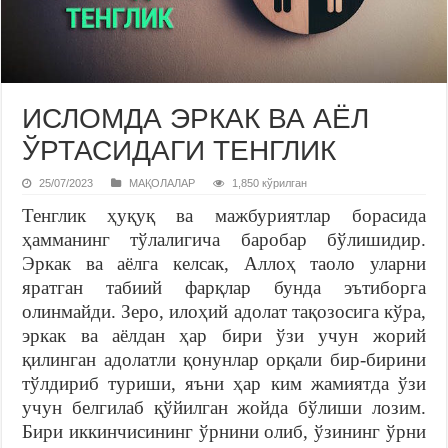
ИСЛОМДА ЭРКАК ВА АЁЛ
ЎРТАСИДАГИ ТЕНГЛИК
25/07/2023
МАҚОЛАЛАР
1,850 кўрилган
Тенглик ҳуқуқ ва мажбуриятлар борасида
ҳамманинг тўлалигича баробар бўлишидир.
Эркак ва аёлга келсак, Аллоҳ таоло уларни
яратган табиий фарқлар бунда эътиборга
олинмайди. Зеро, илоҳий адолат тақозосига кўра,
эркак ва аёлдан ҳар бири ўзи учун жорий
қилинган адолатли қонунлар орқали бир-бирини
тўлдириб туриши, яъни ҳар ким жамиятда ўзи
учун белгилаб қўйилган жойда бўлиши лозим.
Бири иккинчисининг ўрнини олиб, ўзининг ўрни