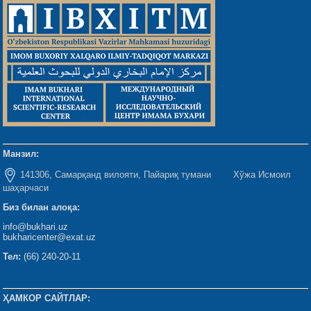
Манзил:
141306, Самарқанд вилояти, Пайариқ тумани Хўжа Исмоил
шаҳарчаси
Биз билан алоқа:
info@bukhari.uz
bukharicenter@exat.uz
Тел:
(66) 240-20-11
ҲАМКОР САЙТЛАР: