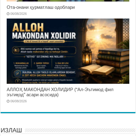
Ота-онани ҳурматлаш одоблари
06/08/2026
АЛЛОҲ МАКОНДАН ХОЛИДИР (“Ал-Эътимод фил
эътиқод” асари асосида)
06/08/2026
ИЗЛАШ