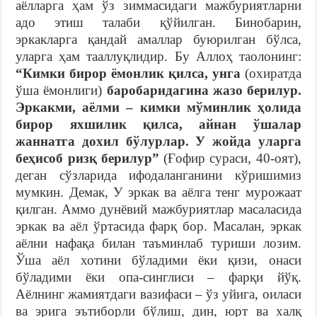
аёлларга ҳам ўз зиммасидаги мажбуриятларни
адо этиш талаби қўйилган. Бинобарин,
эркакларга қандай амаллар буюрилган бўлса,
уларга ҳам тааллуқлидир. Бу Аллоҳ таолонинг:
“Кимки бирор ёмонлик қилса, унга
(охиратда
ўша ёмонлиги)
баробаридагина жазо берилур.
Эркакми, аёлми – кимки мўминлик ҳолида
бирор яхшилик қилса, айнан ўшалар
жаннатга дохил бўлурлар. У жойда уларга
беҳисоб ризқ берилур”
(Ғофир сураси, 40-оят),
деган сўзларида ифодаланганини кўришимиз
мумкин. Демак, У эркак ва аёлга тенг мурожаат
қилган. Аммо дунёвий мажбуриятлар масаласида
эркак ва аёл ўртасида фарқ бор. Масалан, эркак
аёлни нафақа билан таъминлаб туриши лозим.
Ўша аёл хотини бўладими ёки қизи, онаси
бўладими ёки опа-синглиси – фарқи йўқ.
Аёлнинг жамиятдаги вазифаси – ўз уйига, оиласи
ва эрига эътиборли бўлиш, дин, юрт ва халқ