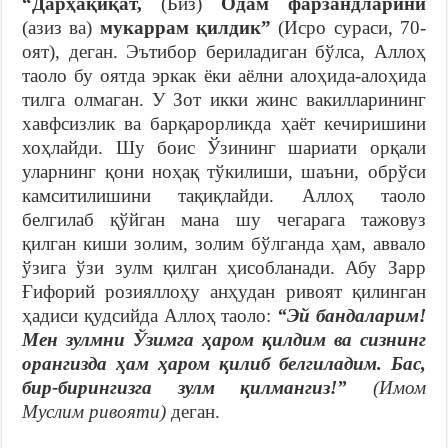
“Дарҳақиқат,
(Биз)
Одам фарзандларини
(азиз ва)
мукаррам қилдик”
(Исро сураси, 70-
оят), деган. Эътибор бериладиган бўлса, Аллоҳ
таоло бу оятда эркак ёки аёлни алоҳида-алоҳида
тилга олмаган. У Зот икки жинс вакилларининг
хавфсизлик ва барқарорликда ҳаёт кечиришини
хоҳлайди. Шу боис Ўзининг шариати орқали
уларнинг қони ноҳақ тўкилиши, шаъни, обрўси
камситилишини тақиқлайди. Аллоҳ таоло
белгилаб қўйган мана шу чегарага тажовуз
қилган киши золим, золим бўлганда ҳам, аввало
ўзига ўзи зулм қилган ҳисобланади. Абу Зарр
Ғифорий розияллоҳу анҳудан ривоят қилинган
ҳадиси қудсийда Аллоҳ таоло:
“Эй бандаларим!
Мен зулмни Ўзимга ҳаром қилдим ва сизнинг
орангизда ҳам ҳаром қилиб белгиладим. Бас,
бир-бирингизга зулм қилмангиз!”
(Имом
Муслим ривояти)
деган.