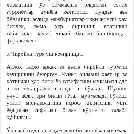
хизматини ўз зиммасига оладиган солиҳ
зурриётлар дунёга келтириш. Бундан аён
бўладики, аслида мажбуриятлар икки жинсга ҳам
бирдек, аммо ҳар бирининг яратилиш
табиатидан келиб чиқиб, баъзан бир-биридан
фарқ қилади.
Чиройли турмуш кечиришда.
Аллоҳ таоло эркак ва аёлга чиройли турмуш
кечиришни буюрган. Чунки оилавий ҳаёт эр ва
хотиндан ҳар бири ўз вазифасини мукаммал адо
этган тақдирдагина саодатли бўлади. Шунинг
учун аёлга эри билан гўзал муомалада бўлиш,
унинг мол-давлатини исроф қилмаслик, унга
ёқадиган сифатлар билан кўриниш талаби
қўйилган.
Ўз навбатида эрга ҳам аёли билан гўзал муомала