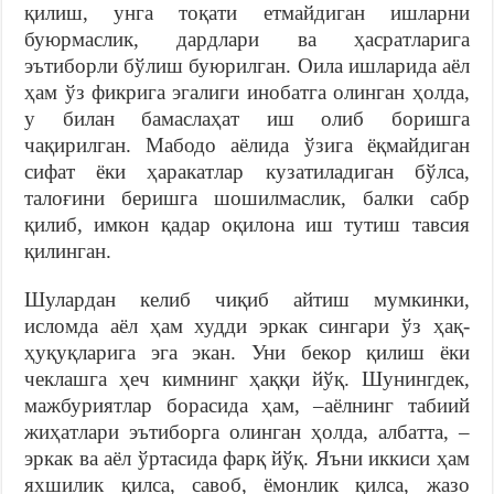
қилиш, унга тоқати етмайдиган ишларни
буюрмаслик, дардлари ва ҳасратларига
эътиборли бўлиш буюрилган. Оила ишларида аёл
ҳам ўз фикрига эгалиги инобатга олинган ҳолда,
у билан бамаслаҳат иш олиб боришга
чақирилган. Мабодо аёлида ўзига ёқмайдиган
сифат ёки ҳаракатлар кузатиладиган бўлса,
талоғини беришга шошилмаслик, балки сабр
қилиб, имкон қадар оқилона иш тутиш тавсия
қилинган.
Шулардан келиб чиқиб айтиш мумкинки,
исломда аёл ҳам худди эркак сингари ўз ҳақ-
ҳуқуқларига эга экан. Уни бекор қилиш ёки
чеклашга ҳеч кимнинг ҳаққи йўқ. Шунингдек,
мажбуриятлар борасида ҳам, –аёлнинг табиий
жиҳатлари эътиборга олинган ҳолда, албатта, –
эркак ва аёл ўртасида фарқ йўқ. Яъни иккиси ҳам
яхшилик қилса, савоб, ёмонлик қилса, жазо