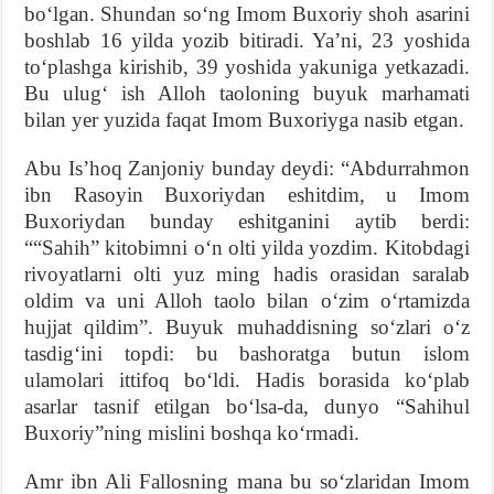
boʻlgan. Shundan soʻng Imom Buxoriy shoh asarini
boshlab 16 yilda yozib bitiradi. Yaʼni, 23 yoshida
toʻplashga kirishib, 39 yoshida yakuniga yetkazadi.
Bu ulugʻ ish Alloh taoloning buyuk marhamati
bilan yer yuzida faqat Imom Buxoriyga nasib etgan.
Abu Isʼhoq Zanjoniy bunday deydi: “Abdurrahmon
ibn Rasoyin Buxoriydan eshitdim, u Imom
Buxoriydan bunday eshitganini aytib berdi:
““Sahih” kitobimni oʻn olti yilda yozdim. Kitobdagi
rivoyatlarni olti yuz ming hadis orasidan saralab
oldim va uni Alloh taolo bilan oʻzim oʻrtamizda
hujjat qildim”. Buyuk muhaddisning soʻzlari oʻz
tasdigʻini topdi: bu bashoratga butun islom
ulamolari ittifoq boʻldi. Hadis borasida koʻplab
asarlar tasnif etilgan boʻlsa-da, dunyo “Sahihul
Buxoriy”ning mislini boshqa koʻrmadi.
Amr ibn Ali Fallosning mana bu soʻzlaridan Imom