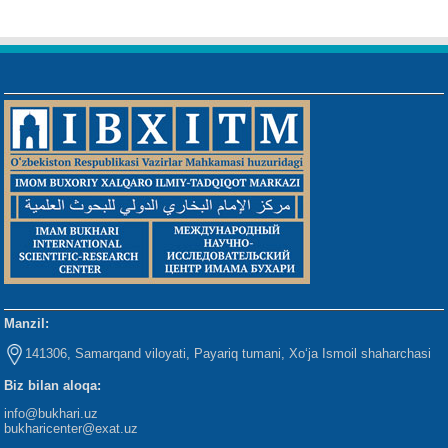
Manzil:
141306, Samarqand viloyati, Payariq tumani, Xo‘ja Ismoil shaharchasi
Biz bilan aloqa:
info@bukhari.uz
bukharicenter
@exat.uz