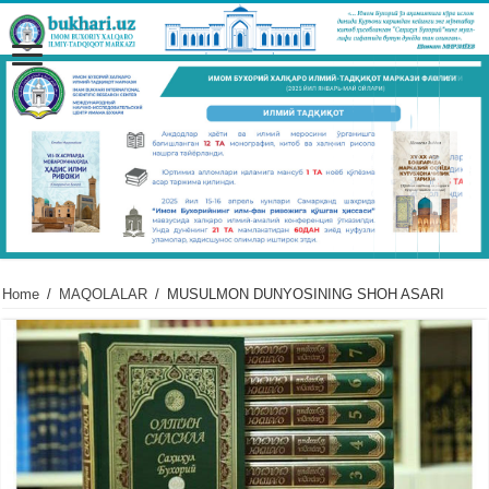
Home
/
MAQOLALAR
/
MUSULMON DUNYOSINING SHOH ASARI