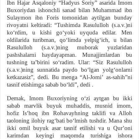
Ibn Hajar Asqaloniy “Hadyus Soriy” asarida Imom
Buxoriydan ishonchli sanad bilan Muhammad ibn
Sulaymon ibn Foris tomonidan aytilgan bunday
rivoyatni keltiradi: “Tushimda Rasululloh (s.a.v.)ni
koʻrdim, u kishi goʻyoki uyquda edilar. Men
oldilarida turibman, qoʻlimda yelpigʻich, u bilan
Rasululloh (s.a.v.)ning muborak yuzlaridan
pashshalarni haydayapman. Munajjimlardan bu
tushning taʼbirini soʻradim. Ular: “Siz Rasululloh
(s.a.v.)ning sunnatida paydo boʻlgan yolgʻonlarni
ketkazasiz”, dedi. Bu menga “Al-Jomiʼ as-sahih”ni
tasnif etishimga sabab boʻldi”, dedi .
Demak, Imom Buxoriyning oʻzi aytgan bu ikki
sabab marvlik buyuk muhaddis, musnid imom,
hofiz Isʼhoq ibn Rohavayhning taklifi va Alloh
taoloning ilohiy ragʻbati boʻlmish tushdir. Mana shu
ikki omil buyuk asar tasnif etilishi va u Qurʼoni
karimdan keyingi maqomda turishiga ishora