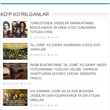
KO‘P KO‘RILGANLAR
TURKISTONDA JADIDLAR HARAKATINING
RIVOJLANISHI VA UNDA GʻOZI YUNUSNING
TUTGAN OʻRNI
15/07/2022
52,879
“AL-JOMEʼ AS-SAHIH” ASARINING OʻZIGA XOS
JIHATLARI
29/08/2022
49,002
IMOM BUXORIYNING “AL-JOMEʼ AS-SAHIH” HADIS
TOʻPLAMINING YOZILISH USLUBI, SAHIHLIK
SHARTLARINI QIYOSIY, LЕKSIK SЕMANTIK
TAHLILI
03/02/2022
47,940
XIX ASRNING OXIRI VA XX ASR BOSHIDA
JADIDLAR DUNYOQARASHIGA TAʼSIR ETGAN
OMILLAR
29/07/2022
40,853