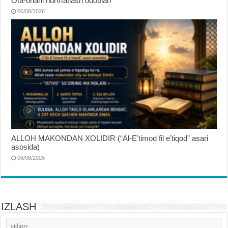
Ota-onani hurmatlash odoblari
06/08/2026
ALLOH MAKONDAN XOLIDIR (“Al-Eʼtimod fil eʼtiqod” asari
asosida)
06/08/2026
IZLASH