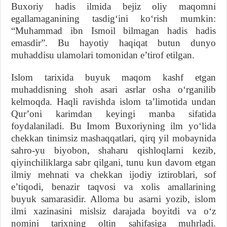
Buxoriy hadis ilmida bejiz oliy maqomni
egallamaganining tasdigʻini koʻrish mumkin:
“Muhammad ibn Ismoil bilmagan hadis hadis
emasdir”. Bu hayotiy haqiqat butun dunyo
muhaddisu ulamolari tomonidan eʼtirof etilgan.
Islom tarixida buyuk maqom kashf etgan
muhaddisning shoh asari asrlar osha oʻrganilib
kelmoqda. Haqli ravishda islom taʼlimotida undan
Qurʼoni karimdan keyingi manba sifatida
foydalaniladi. Bu Imom Buxoriyning ilm yoʻlida
chekkan tinimsiz mashaqqatlari, qirq yil mobaynida
sahro-yu biyobon, shaharu qishloqlarni kezib,
qiyinchiliklarga sabr qilgani, tunu kun davom etgan
ilmiy mehnati va chekkan ijodiy iztiroblari, sof
eʼtiqodi, benazir taqvosi va xolis amallarining
buyuk samarasidir. Alloma bu asarni yozib, islom
ilmi xazinasini mislsiz darajada boyitdi va oʻz
nomini tarixning oltin sahifasiga muhrladi.