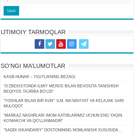
IJTIMOIY TARMOQLAR
SOʻNGI MA’LUMOTLAR
KASB-HUNAR – YIGITLIKNING BEZAGI
“OʻZBEKISTONDA ILMIY MEROS BILAN BEVOSITA TANISHISH
BEQIYOS TAJRIBA BOʻLDI”
“YOSHLAR BILAN BIR KUN”: ILM, MAʼNAVIYAT VA KELAJAK SARI
MULOQOT
“MARKAZ NASHRLARI IMOM-XATIBLARIMIZ UCHUN ENG YAQIN
KOʻMAKCHI VA QOʻLLANMADIR”
“SADDI ISKANDARIY” DOSTONINING NOMLANISHI XUSUSIDA…