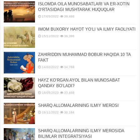
ISLOMDA OILA MUNOSABATLARI VA ER-XOTIN
OʻRTASIDAGI MUSHTARAK HUQUQLAR
17/05/2022
39,468
IMOM BUXORIY HAYOT YOʻLI VA ILMIY FAOLIYATI
15/11/2022
36,396
ZAHIRIDDIN MUHAMMAD BOBUR HAQIDA 10 TA
FAKT
14/02/2022
34,768
HAYZ KOʻRGAN AYOL BILAN MUNOSABAT
QANDAY BOʻLADI?
18/05/2023
33,468
SHARQ ALLOMALARINING ILMIY MEROSI
16/11/2022
30,184
SHARQ ALLOMALARINING ILMIY MЕROSIDA
BILIMLAR INTЕGRATSIYASI