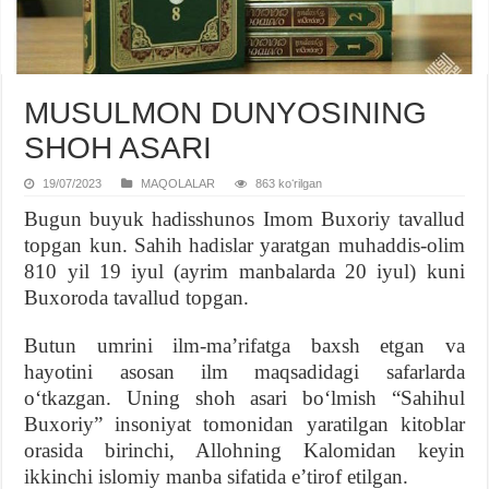
MUSULMON DUNYOSINING
SHOH ASARI
19/07/2023
MAQOLALAR
863 koʻrilgan
Bugun buyuk hadisshunos Imom Buxoriy tavallud
topgan kun. Sahih hadislar yaratgan muhaddis-olim
810 yil 19 iyul (ayrim manbalarda 20 iyul) kuni
Buxoroda tavallud topgan.
Butun umrini ilm-maʼrifatga baxsh etgan va
hayotini asosan ilm maqsadidagi safarlarda
oʻtkazgan. Uning shoh asari boʻlmish “Sahihul
Buxoriy” insoniyat tomonidan yaratilgan kitoblar
orasida birinchi, Allohning Kalomidan keyin
ikkinchi islomiy manba sifatida eʼtirof etilgan.