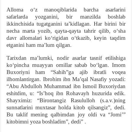
Alloma oʻz manoqiblarida barcha asarlarini
safarlarda yozganini, bir manzilda boshlab
ikkinchisida tugatganini taʼkidlagan. Har birini bir
necha marta yozib, qayta-qayta tahrir qilib, oʻsha
davr allomalari koʻrigidan oʻtkazib, keyin taqdim
etganini ham maʼlum qilgan.
Tarixdan maʼlumki, nodir asarlar tasnif etilishiga
koʻpincha muayyan omillar sabab boʻlgan. Imom
Buxoriyni ham “Sahih”ga ajib ibratli voqea
ilhomlantirgan. Ibrohim ibn Maʼqal Nasafiy yozadi:
“Abu Abdulloh Muhammad ibn Ismoil Buxoriydan
eshitdim, u: “Isʼhoq ibn Rohavayh huzurida edik.
Shayximiz: “Birontangiz Rasululloh (s.a.v.)ning
sunnatlarini muxtasar holda kitob qilsangiz”, dedi.
Bu taklif mening qalbimdan joy oldi va “Jomiʼ”
kitobimni yoza boshladim”, dedi” .