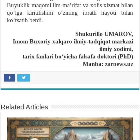
Buyuklik maqomi ilm-maʼrifat va xolis xizmat bilan
qoʻlga kiritilishini oʻzining ibratli hayoti bilan
koʻrsatib berdi.
Shukurillo
UMAROV,
Imom Buxoriy xalqaro ilmiy-tadqiqot markazi
ilmiy xodimi,
tarix fanlari boʻyicha falsafa doktori (PhD)
Manba:
zarnews.uz
Related Articles