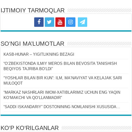
IJTIMOIY TARMOQLAR
SOʻNGI MA’LUMOTLAR
KASB-HUNAR – YIGITLIKNING BEZAGI
“OʻZBEKISTONDA ILMIY MEROS BILAN BEVOSITA TANISHISH
BEQIYOS TAJRIBA BOʻLDI”
“YOSHLAR BILAN BIR KUN”: ILM, MAʼNAVIYAT VA KELAJAK SARI
MULOQOT
“MARKAZ NASHRLARI IMOM-XATIBLARIMIZ UCHUN ENG YAQIN
KOʻMAKCHI VA QOʻLLANMADIR”
“SADDI ISKANDARIY” DOSTONINING NOMLANISHI XUSUSIDA…
KO‘P KO‘RILGANLAR