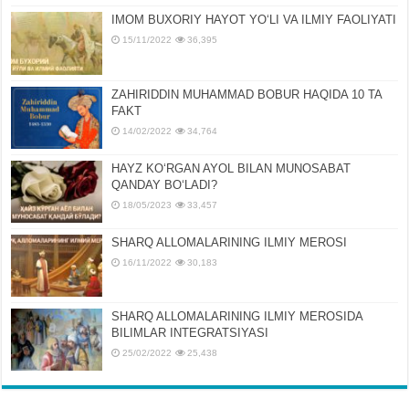
IMOM BUXORIY HAYOT YOʻLI VA ILMIY FAOLIYATI
15/11/2022
36,395
ZAHIRIDDIN MUHAMMAD BOBUR HAQIDA 10 TA
FAKT
14/02/2022
34,764
HAYZ KOʻRGAN AYOL BILAN MUNOSABAT
QANDAY BOʻLADI?
18/05/2023
33,457
SHARQ ALLOMALARINING ILMIY MEROSI
16/11/2022
30,183
SHARQ ALLOMALARINING ILMIY MЕROSIDA
BILIMLAR INTЕGRATSIYASI
25/02/2022
25,438