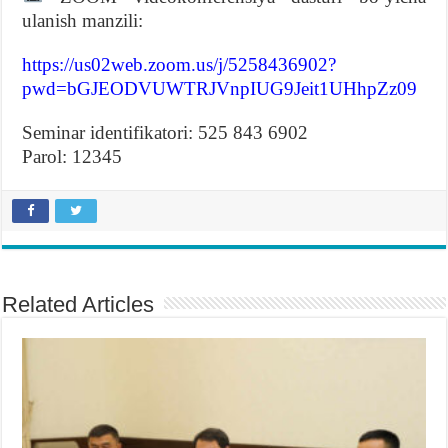
ulanish manzili:
https://us02web.zoom.us/j/5258436902?
pwd=bGJEODVUWTRJVnpIUG9Jeit1UHhpZz09
Seminar identifikatori: 525 843 6902
Parol: 12345
Related Articles