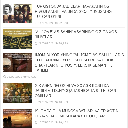
TURKISTONDA JADIDLAR HARAKATINING
RIVOJLANISHI VA UNDA GʻOZI YUNUSNING
TUTGAN OʻRNI
15/07/2022
52,873
“AL-JOMEʼ AS-SAHIH” ASARINING OʻZIGA XOS
JIHATLARI
29/08/2022
48,999
IMOM BUXORIYNING “AL-JOMEʼ AS-SAHIH” HADIS
TOʻPLAMINING YOZILISH USLUBI, SAHIHLIK
SHARTLARINI QIYOSIY, LЕKSIK SЕMANTIK
TAHLILI
03/02/2022
47,937
XIX ASRNING OXIRI VA XX ASR BOSHIDA
JADIDLAR DUNYOQARASHIGA TAʼSIR ETGAN
OMILLAR
29/07/2022
40,853
ISLOMDA OILA MUNOSABATLARI VA ER-XOTIN
OʻRTASIDAGI MUSHTARAK HUQUQLAR
17/05/2022
39,462