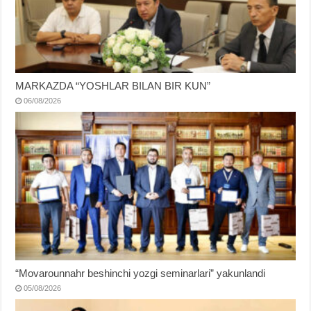
MARKAZDA “YOSHLAR BILAN BIR KUN”
06/08/2026
“Movarounnahr beshinchi yozgi seminarlari” yakunlandi
05/08/2026