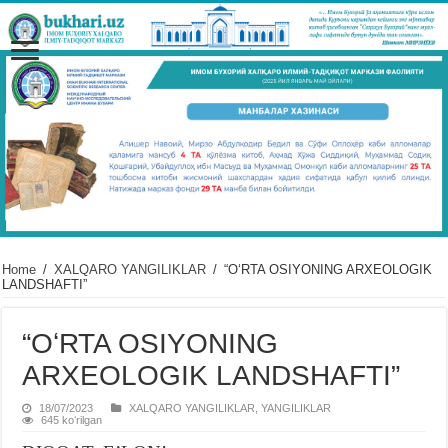
Home
/
XALQARO YANGILIKLAR
/
“OʻRTA OSIYONING ARXЕOLOGIK
LANDSHAFTI”
“OʻRTA OSIYONING
ARXЕOLOGIK LANDSHAFTI”
18/07/2023
XALQARO YANGILIKLAR
,
YANGILIKLAR
645 koʻrilgan