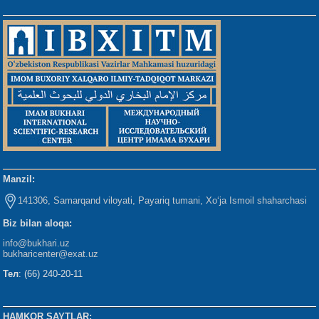
Manzil:
141306, Samarqand viloyati, Payariq tumani, Xo‘ja Ismoil shaharchasi
Biz bilan aloqa:
info@bukhari.uz
bukharicenter
@exat.uz
Тел
: (66) 240-20-11
HAMKOR SAYTLAR: