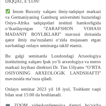
DIQQAT, EʼLON!
Imom Buxoriy xalqaro ilmiy-tadqiqot markazi
va Germaniyaning Gamburg universiteti huzuridagi
Osiyo-Afrika tadqiqotlari instituti hamkorligida
oʻtkazilayotgan “ZARAFSHON VOHASI
MADANIY BOYLIKLARI” mavzusi doirasida
qator ilmiy maʼruzalarni oʻzida mujassam etgan
navbatdagi onlayn seminarga taklif etamiz.
Bu galgi seminarda Londondagi Arxeologiya
institutining xalqaro Ipak yoʻli arxeologiya va meros
markazi loyihasi direktori Dr. Tim Uilyams “OʻRTA
OSIYONING ARXЕOLOGIK LANDSHAFTI”
mavzusida maʼruza qiladi.
Onlayn seminar 2023 yil 18 iyul, Toshkent vaqti
bilan soat 15:00 da boshlanadi.
ZOOM videokonferensiya dasturi boʻyicha