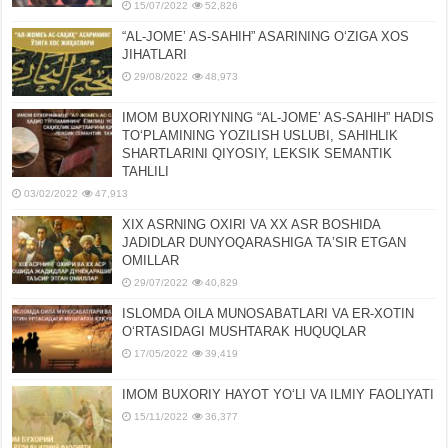
15/07/2022
52,826
“AL-JOMEʼ AS-SAHIH” ASARINING OʻZIGA XOS
JIHATLARI
29/08/2022
48,973
IMOM BUXORIYNING “AL-JOMEʼ AS-SAHIH” HADIS
TOʻPLAMINING YOZILISH USLUBI, SAHIHLIK
SHARTLARINI QIYOSIY, LЕKSIK SЕMANTIK
TAHLILI
03/02/2022
47,913
XIX ASRNING OXIRI VA XX ASR BOSHIDA
JADIDLAR DUNYOQARASHIGA TAʼSIR ETGAN
OMILLAR
29/07/2022
40,829
ISLOMDA OILA MUNOSABATLARI VA ER-XOTIN
OʻRTASIDAGI MUSHTARAK HUQUQLAR
17/05/2022
39,419
IMOM BUXORIY HAYOT YOʻLI VA ILMIY FAOLIYATI
15/11/2022
36,377