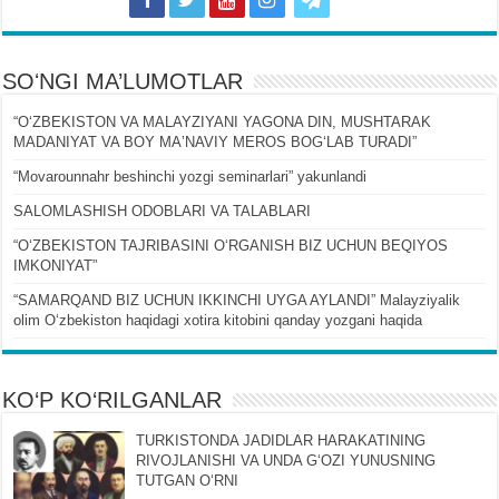
SOʻNGI MA’LUMOTLAR
“OʻZBEKISTON VA MALAYZIYANI YAGONA DIN, MUSHTARAK
MADANIYAT VA BOY MAʼNAVIY MEROS BOGʻLAB TURADI”
“Movarounnahr beshinchi yozgi seminarlari” yakunlandi
SALOMLASHISH ODOBLARI VA TALABLARI
“OʻZBEKISTON TAJRIBASINI OʻRGANISH BIZ UCHUN BEQIYOS
IMKONIYAT”
“SAMARQAND BIZ UCHUN IKKINCHI UYGA AYLANDI” Malayziyalik
olim Oʻzbekiston haqidagi xotira kitobini qanday yozgani haqida
KO‘P KO‘RILGANLAR
TURKISTONDA JADIDLAR HARAKATINING
RIVOJLANISHI VA UNDA GʻOZI YUNUSNING
TUTGAN OʻRNI