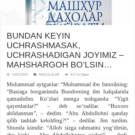
BUNDAN KЕYIN
UCHRASHMASAK,
UCHRASHADIGAN JOYIMIZ –
MAHSHARGOH BOʻLSIN…
13/07/2023
MAQOLALAR
617 koʻrilgan
Muhammad aytganlar: “Muhammad ibn Ismoilning:
“Basraga borganimda Bundorning ilm halqalarida
qatnashdim. Koʻzlari menga tushganda: “Yigit
qayerdanlar?” – deb soʻradilar. “Buxoro
ahlidanman”, – dedim. “Abu Abdullohni qanday
qilib tashlab kelolding?!” – dedilar. Jim turdim.
Shunda kimdir: “Alloh sizga rahmatini yogʻdirsin,
shu kishi – Abu Abdullohning oʻzlari”, dedi.