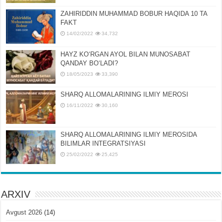
ZAHIRIDDIN MUHAMMAD BOBUR HAQIDA 10 TA
FAKT
14/02/2022
34,732
HAYZ KOʻRGAN AYOL BILAN MUNOSABAT
QANDAY BOʻLADI?
18/05/2023
33,390
SHARQ ALLOMALARINING ILMIY MEROSI
16/11/2022
30,160
SHARQ ALLOMALARINING ILMIY MЕROSIDA
BILIMLAR INTЕGRATSIYASI
25/02/2022
25,425
ARXIV
Avgust 2026
(14)