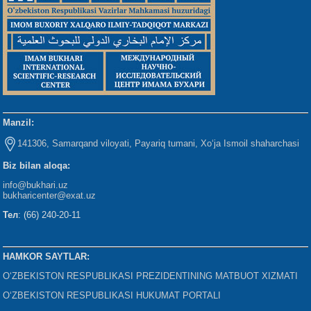
Manzil:
141306, Samarqand viloyati, Payariq tumani, Xo‘ja Ismoil shaharchasi
Biz bilan aloqa:
info@bukhari.uz
bukharicenter
@exat.uz
Тел
: (66) 240-20-11
HAMKOR SAYTLAR:
O‘ZBEKISTON RESPUBLIKASI PREZIDENTINING MATBUOT XIZMATI
O‘ZBEKISTON RESPUBLIKASI HUKUMAT PORTALI