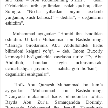
Oʻrinlaridan turib, qoʻlimdan ushlab quchoqladilar.
Soʻngra: “Necha yillardan buyon faxrlanib
yurganim, xush kelibsiz!” – dedilar”, – deganlarini
eshitdim”.
Muhammad aytganlar: “Homid ibn Ismoildan
eshitdim. U kishi Muhammad ibn Bashshorning:
“Basraga birodarimiz Abu Abdullohdek hadis
bilimdoni kelgani yoʻq”, – deb, Imom Buxoriy
ketmoqchi boʻlganlarida xayrlasha turib: “Ey Abu
Abdulloh, bundan keyin uchrashmasak,
uchrashadigan joyimiz – mahshargoh boʻlsin”, –
deganlarini eshitganlar”.
Hofiz Abu Quraysh Muhammad ibn Jumʼa
aytganlar: “Muhammad ibn Bashshorning:
“Dunyoda mukammal hadis bilimdonlari toʻrtta:
Rayda Abu Zurʼa, Samarqandda Dorimiy,
Buxoroda Muhammad ibn Ismoil, Naysoburda