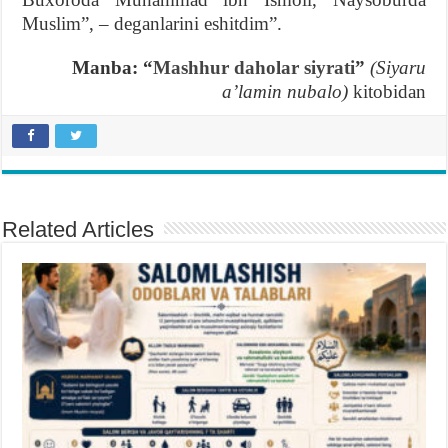
Muslim”, – deganlarini eshitdim”.
Manba: “
Mashhur daholar siyrati
”
(Siyaru
aʼlamin nubalo)
kitobidan
Related Articles