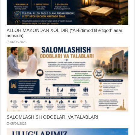
ALLOH MAKONDAN XOLIDIR (“Al-Eʼtimod fil eʼtiqod” asari
asosida)
06/08/2026
SALOMLASHISH ODOBLARI VA TALABLARI
05/08/2026