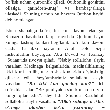
boʻlish uchun qurbonlik qiladi. Qurbonlik goʻshtini
oilasiga, qarindosh-urugʻ va kambagʻallarga
ulashadi. Shuning uchun bu bayram Qurbon hayiti,
deb nomlangan.
Islom shariatiga koʻra, bir kun davom etadigan
Ramazon hayitidan farqli ravishda Qurbon hayiti
kuniga tashriq kunlari bogʻlanib toʻrt kun davom
etadi. Bu ikki bayramni Alloh taolo bizga
nishonlashni buyurgan. Abu Dovud va Termiziy
“Sunan”ida rivoyat qiladi: “Nabiy sollallohu alayhi
vasallam Madinaga kelganlarida, madinaliklarning
ikki kuni boʻlib, ular oʻsha kunlarida oʻyin-kulgi
qilishar edi. Paygʻambarimiz sollallohu alayhi
vasallam:
“Bu ikki kun qandoq kun?”
deb
soʻradilar. Ular: “Biz johiliyatda shu kunlarda oʻyin-
kulgi qilar edik”, deyishdi. Shunda Rasululloh
sollallohu alayhi vasallam:
“Alloh sizlarga u ikkisi
oʻrniga ulardan koʻra yaxshiroq –