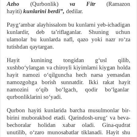
Azho
(Qurbonlik)
va Fitr
(Ramazon
hayiti)
kunlarini berdi”,
dedilar.
Paygʻambar alayhissalom bu kunlarni yeb-ichadigan
kunlardir, deb taʼriflaganlar. Shuning uchun
ulamolar bu kunlarda nafl, qazo yoki nazr roʻza
tutishdan qaytargan.
Hayit kunining tongidan gʻusl qilib,
xushboʻylangan va chiroyli kiyimlarni kiygan holda
hayit namozi oʻqilguncha hech narsa yemasdan
namozgohga borish sunnatdir. Ikki rakat hayit
namozini oʻqib boʻlgach, qodir boʻlganlar
qurbonliklarini soʻyadi.
Qurbon hayiti kunlarida barcha musulmonlar bir-
birini muborakbod etadi. Qarindosh-urugʻ va beva-
bechoralar holidan xabar oladi. Gina-qudrat
unutilib, oʻzaro munosabatlar tiklanadi. Hayit shu