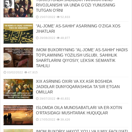
RIVOJLANISHI VA UNDA GʻOZI YUNUSNING
TUTGAN OʻRNI
15/07/2022
52,833
“AL-JOMEʼ AS-SAHIH” ASARINING OʻZIGA XOS
JIHATLARI
29/08/2022
48,977
IMOM BUXORIYNING “AL-JOMEʼ AS-SAHIH” HADIS
TOʻPLAMINING YOZILISH USLUBI, SAHIHLIK
SHARTLARINI QIYOSIY, LЕKSIK SЕMANTIK
TAHLILI
03/02/2022
47,915
XIX ASRNING OXIRI VA XX ASR BOSHIDA
JADIDLAR DUNYOQARASHIGA TAʼSIR ETGAN
OMILLAR
29/07/2022
40,831
ISLOMDA OILA MUNOSABATLARI VA ER-XOTIN
OʻRTASIDAGI MUSHTARAK HUQUQLAR
17/05/2022
39,426
IMOM BUXORIY HAYOT YOʻLI VA ILMIY FAOLIYATI