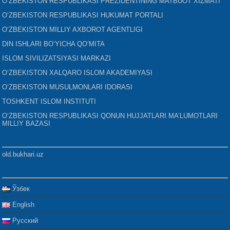
O‘ZBEKISTON RESPUBLIKASI PREZIDENTINING MATBUOT XIZMATI
O‘ZBEKISTON RESPUBLIKASI HUKUMAT PORTALI
O‘ZBEKISTON MILLIY AXBOROT AGENTLIGI
DIN ISHLARI BO‘YICHA QO‘MITA
ISLOM SIVILIZATSIYASI MARKAZI
O‘ZBEKISTON XALQARO ISLOM AKADEMIYASI
O‘ZBEKISTON MUSULMONLARI IDORASI
TOSHKENT ISLOM INSTITUTI
O‘ZBEKISTON RESPUBLIKASI QONUN HUJJATLARI MA’LUMOTLARI
MILLIY BAZASI
old.bukhari.uz
Ўзбек
English
Русский