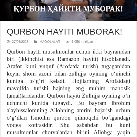
QURBON HAYITI MUBORAK!
27/06/2023
MAQOLALAR
1,056 koʻrilgan
Qurbon hayiti musulmonlar uchun ikki bayramdan
biri (ikkinchisi esa Ramazon hayiti) hisoblanadi.
Arafot kuni vuquf (Arofatda turish) tugaganidan
keyin shom azoni bilan zulhijja oyining oʻninchi
kuniga toʻgʻri keladi. Hojilarning Arofatdagi
mavqifda turishi hajning eng muhim manosik
(amal)laridandir. Qurbon hayiti Zulhijja oyining oʻn
uchinchi kunida tugaydi. Bu bayram Ibrohim
alayhissalomning Allohning amrini bajarish uchun
oʻgʻillari Ismoilni qurbon qilmoqchi boʻlgandagi
voqea xotirasidir. Shu sababdan bu kuni
musulmonlar chorvalardan birini Allohga yaqin