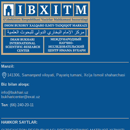
Manzil:
141306, Samarqand viloyati, Payariq tumani, Xo‘ja Ismoil shaharchasi
Biz bilan aloqa:
info@bukhari.uz
bukharicenter
@exat.uz
Тел
: (66) 240-20-11
HAMKOR SAYTLAR: