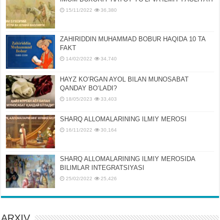
15/11/2022
36,380
ZAHIRIDDIN MUHAMMAD BOBUR HAQIDA 10 TA
FAKT
14/02/2022
34,740
HAYZ KOʻRGAN AYOL BILAN MUNOSABAT
QANDAY BOʻLADI?
18/05/2023
33,403
SHARQ ALLOMALARINING ILMIY MEROSI
16/11/2022
30,164
SHARQ ALLOMALARINING ILMIY MЕROSIDA
BILIMLAR INTЕGRATSIYASI
25/02/2022
25,426
ARXIV