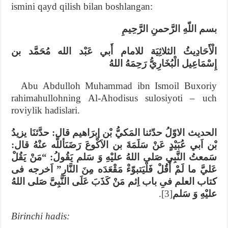
ismini qayd qilish bilan boshlangan:
بسم اللّهِ الرَّحمنِ الرَّحِيمِ
الْأَحَادِيثُ الثلاثِيَة للامام أَبي عَبْد الله مُحَمَّد بن
إِسْمَاعِيل الْبُخَارِيُّ رَحِمَهُ اللهُ
Abu Abdulloh Muhammad ibn Ismoil Buxoriy
rahimahullohning Al-Ahodisus sulosiyoti – uch
roviylik hadislari.
الحديث الاوّلُ حدّثنا المَكيُّ بْن إبرَاهيم قال: حدَّثنَا يزيدُ
بْن اَبي عُبَيْدٍ عَنْ سَلَمَةَ بن الاَكْوعَ رَضَىَأللَّه عنْهُ قال:
سَمعتُ النَّبِي صَلى اللهُ عليْهِ وَ سَلم يَقُولُ: “مَنْ يَقُلْ
عَليَّ ما لَمْ أَقُلْ فَلْيَتبوّءْ مَقْعَدَه مِنَ النَّارِ” اَخرجه فى
كتاب العلم فىِ باب اِثم مَنْ كَذَبَ عَلَى النَّبِىَّ صَلى اللهُ
.
[3]
عليْهِ وَ سَلم
Birinchi hadis: