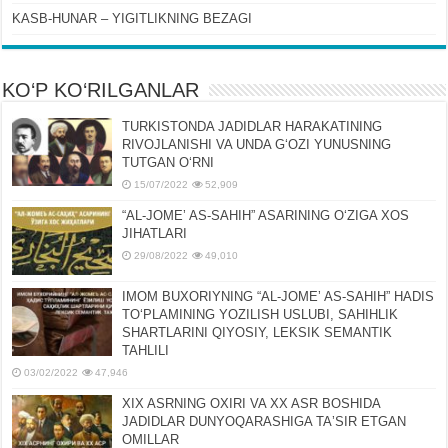
KASB-HUNAR – YIGITLIKNING BEZAGI
KO‘P KO‘RILGANLAR
TURKISTONDA JADIDLAR HARAKATINING
RIVOJLANISHI VA UNDA GʻOZI YUNUSNING
TUTGAN OʻRNI
15/07/2022
52,909
“AL-JOMEʼ AS-SAHIH” ASARINING OʻZIGA XOS
JIHATLARI
29/08/2022
49,010
IMOM BUXORIYNING “AL-JOMEʼ AS-SAHIH” HADIS
TOʻPLAMINING YOZILISH USLUBI, SAHIHLIK
SHARTLARINI QIYOSIY, LЕKSIK SЕMANTIK
TAHLILI
03/02/2022
47,946
XIX ASRNING OXIRI VA XX ASR BOSHIDA
JADIDLAR DUNYOQARASHIGA TAʼSIR ETGAN
OMILLAR