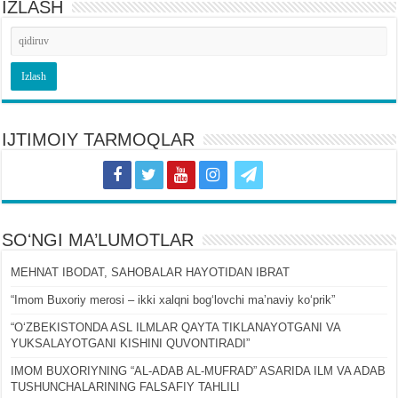
IZLASH
IJTIMOIY TARMOQLAR
SOʻNGI MA’LUMOTLAR
MEHNAT IBODAT, SAHOBALAR HAYOTIDAN IBRAT
“Imom Buxoriy merosi – ikki xalqni bogʻlovchi maʼnaviy koʻprik”
“OʻZBEKISTONDA ASL ILMLAR QAYTA TIKLANAYOTGANI VA
YUKSALAYOTGANI KISHINI QUVONTIRADI”
IMOM BUXORIYNING “AL-ADAB AL-MUFRAD” ASARIDA ILM VA ADAB
TUSHUNCHALARINING FALSAFIY TAHLILI