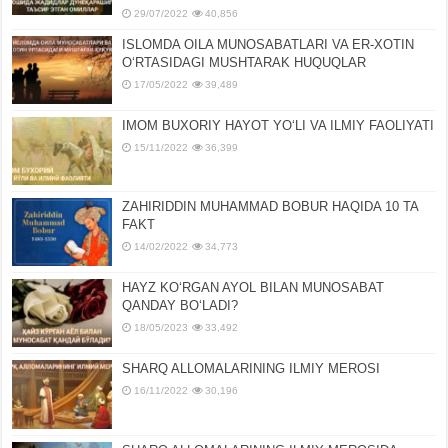
29/07/2022
40,856
ISLOMDA OILA MUNOSABATLARI VA ER-XOTIN
OʻRTASIDAGI MUSHTARAK HUQUQLAR
17/05/2022
39,489
IMOM BUXORIY HAYOT YOʻLI VA ILMIY FAOLIYATI
15/11/2022
36,399
ZAHIRIDDIN MUHAMMAD BOBUR HAQIDA 10 TA
FAKT
14/02/2022
34,773
HAYZ KOʻRGAN AYOL BILAN MUNOSABAT
QANDAY BOʻLADI?
18/05/2023
33,492
SHARQ ALLOMALARINING ILMIY MEROSI
16/11/2022
30,196