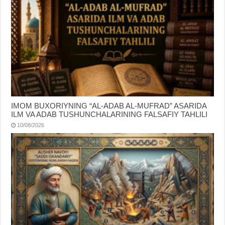
IMOM BUXORIYNING “AL-ADAB AL-MUFRAD” ASARIDA
ILM VA ADAB TUSHUNCHALARINING FALSAFIY TAHLILI
10/08/2026