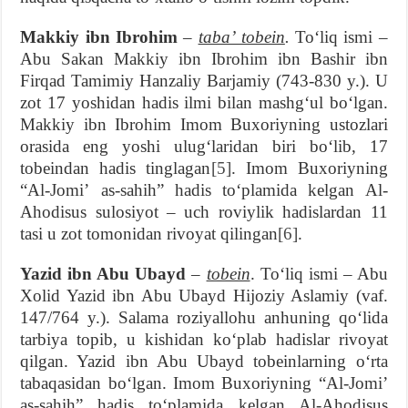
Makkiy ibn Ibrohim
–
tabaʼ tobein
.
Toʻliq ismi –
Abu Sakan Makkiy ibn Ibrohim ibn Bashir ibn
Firqad Tamimiy Hanzaliy Barjamiy (743-830 y.). U
zot 17 yoshidan hadis ilmi bilan mashgʻul boʻlgan.
Makkiy ibn Ibrohim Imom Buxoriyning ustozlari
orasida eng yoshi ulugʻlaridan biri boʻlib, 17
tobeindan hadis tinglagan
[5]
. Imom Buxoriyning
“Al-Jomiʼ as-sahih” hadis toʻplamida kelgan Al-
Ahodisus sulosiyot – uch roviylik hadislardan 11
tasi u zot tomonidan rivoyat qilingan
[6]
.
Yazid ibn Abu Ubayd
–
tobein
. Toʻliq ismi – Abu
Xolid Yazid ibn Abu Ubayd Hijoziy Aslamiy (vaf.
147/764 y.). Salama roziyallohu anhuning qoʻlida
tarbiya topib, u kishidan koʻplab hadislar rivoyat
qilgan. Yazid ibn Abu Ubayd tobeinlarning oʻrta
tabaqasidan boʻlgan. Imom Buxoriyning “Al-Jomiʼ
as-sahih” hadis toʻplamida kelgan Al-Ahodisus