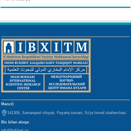
Manzil:
141306, Samarqand viloyati, Payariq tumani, Xo‘ja Ismoil shaharchasi
Biz bilan aloqa:
info@bukhari.uz