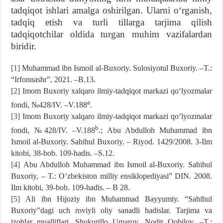
tadqiqot ishlari amalga oshirilgan. Ularni oʻrganish,
tadqiq etish va turli tillarga tarjima qilish
tadqiqotchilar oldida turgan muhim vazifalardan
biridir.
[1]
Muhammad ibn Ismoil al-Buxoriy. Sulosiyotul Buxoriy. –T.:
“Irfonnashr”, 2021. –B.13.
[2]
Imom Buxoriy xalqaro ilmiy-tadqiqot markazi qoʻlyozmalar
a
fondi, №428/IV. –V.188
.
[3]
Imom Buxoriy xalqaro ilmiy-tadqiqot markazi qoʻlyozmalar
b
fondi, №428/IV. –V.188
.; Abu Abdulloh Muhammad ibn
Ismoil al-Buxoriy. Sahihul Buxoriy. – Riyod. 1429/2008. 3-Ilm
kitobi, 38-bob. 109-hadis. –S.12.
[4]
Abu Abdulloh Muhammad ibn Ismoil al-Buxoriy. Sahihul
Buxoriy, – T.: Oʻzbekiston milliy ensiklopediyasi” DIN. 2008.
Ilm kitobi, 39-bob. 109-hadis. – B 28.
[5]
Ali ibn Hijoziy ibn Muhammad Bayyumiy. “Sahihul
Buxoriy”dagi uch roviyli oliy sanadli hadislar. Tarjima va
izohlar mualliflari. Shukurillo Umarov, Nodir Qobilov. –T.: