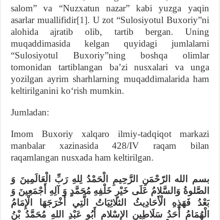
salom” va “Nuzxatun nazar” kabi yuzga yaqin
asarlar muallifidir
[1]
. U zot “Sulosiyotul Buxoriy”ni
alohida ajratib olib, tartib bergan. Uning
muqaddimasida kelgan quyidagi jumlalarni
“Sulosiyotul Buxoriy”ning boshqa olimlar
tomonidan tartiblangan baʼzi nusxalari va unga
yozilgan ayrim sharhlarning muqaddimalarida ham
keltirilganini koʻrish mumkin.
Jumladan:
Imom Buxoriy xalqaro ilmiy-tadqiqot markazi
manbalar xazinasida 428/IV raqam bilan
raqamlangan nusxada ham keltirilgan.
بسم الله الرّحْمَنِ الرَّحِيمِ الْحَمْدُ لِلهِ رَبِّ الْعَالَمِينَ وَ
الصَّلوةُ وَالسَّلامُ عَلَى خَيْرٍ خَلْفِهِ مُحَمَّدٍ وَ آلِهِ أَجْمَعِينَ وَ
بَعْدُ فَهَذِهِ الْأَحَادِيثُ الثلاثِيَاتُ الَّتِي أَخْرَجَهَا الْإِمَامُ
الْهُمَامُ أَحَدُ سَلَاطِينِ الإِسْلامِ أَبُو عَبْدِ اللهِ مُحَمَّدُ بْنُ