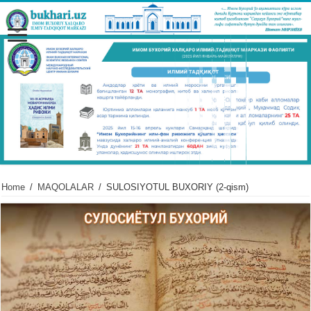
Home
/
MAQOLALAR
/
SULOSIYOTUL BUXORIY (2-qism)