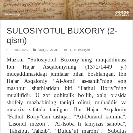
SULOSIYOTUL BUXORIY (2-
qism)
02/06/2023
MAQOLALAR
1,110 koʻrilgan
Mazkur “Sulosiyotul Buxoriy”ning muqaddimasi
Ibn Hajar Asqaloniyning (1372/1449 y.)
muqaddimasidagi jumlalar bilan boshlangan. Ibn
Hajar Asqaloniy “Al-Jomiʼ as-sahih”ning eng
mashhur sharhlaridan biri “Fathul Boriy”ning
muallifidir. U zot qohiralik boʻlib, xalq orasida
shofeiy mazhabining taniqli olimi, muhaddis va
muarrix sifatida tanilgan. Ibn Hajar Asqaloniy
“Fathul Boriy”dan tashqari “Ad-Durarul komina”,
“Lisonul mezon”, “Al-Isoba fi tamyizis sahoba”,
“Tahzibut Tahzib”, “Bulugʻul marom”, “Subulus