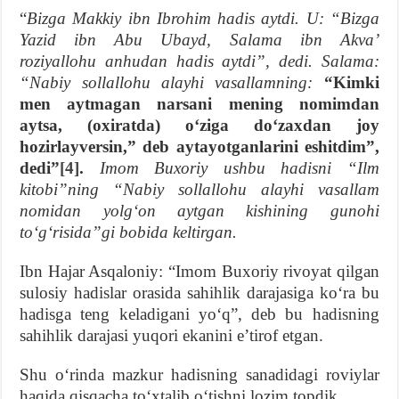
“
Bizga Makkiy ibn Ibrohim hadis aytdi. U: “Bizga
Yazid ibn Abu Ubayd, Salama ibn Akvaʼ
roziyallohu anhudan hadis aytdi”, dedi. Salama:
“
Nabiy sollallohu alayhi vasallamning
:
“Kimki
men aytmagan narsani mening nomimdan
aytsa, (oxiratda) oʻziga doʻzaxdan joy
hozirlayversin,” deb aytayotganlarini eshitdim”,
dedi”
[4]
.
Imom Buxoriy ushbu hadisni “Ilm
kitobi”ning “
Nabiy sollallohu alayhi vasallam
nomi
dan yolgʻon aytgan kishining gunohi
toʻgʻrisida”gi bobida keltirgan.
Ibn Hajar Asqaloniy: “Imom Buxoriy rivoyat qilgan
sulosiy hadislar orasida sahihlik darajasiga koʻra bu
hadisga teng keladigani yoʻq”, deb bu hadisning
sahihlik darajasi yuqori ekanini eʼtirof etgan.
Shu oʻrinda mazkur hadisning sanadidagi roviylar
haqida qisqacha toʻxtalib oʻtishni lozim topdik.