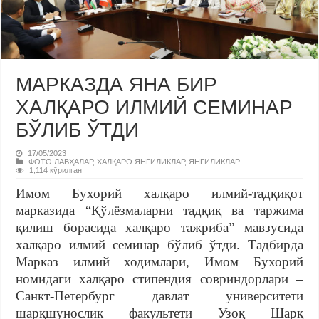
МАРКАЗДА ЯНА БИР
ХАЛҚАРО ИЛМИЙ СЕМИНАР
БЎЛИБ ЎТДИ
17/05/2023
ФОТО ЛАВҲАЛАР
,
ХАЛҚАРО ЯНГИЛИКЛАР
,
ЯНГИЛИКЛАР
1,114 кўрилган
Имом Бухорий халқаро илмий-тадқиқот
марказида “Қўлёзмаларни тадқиқ ва таржима
қилиш борасида халқаро тажриба” мавзусида
халқаро илмий семинар бўлиб ўтди. Тадбирда
Марказ илмий ходимлари, Имом Бухорий
номидаги халқаро стипендия совриндорлари –
Санкт-Петербург давлат университети
шарқшунослик факультети Узоқ Шарқ