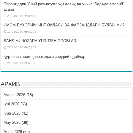
Сирожиддин Ўший раҳматуллоҳи алайҳ ва унинг “Бадъул амолий”
асари
23/04/2019
8,511
ИМОМ БУХОРИЙНИНГ ОИЛАСИ ВА ФАРЗАНДЛАРИ БЎЛГАНМИ?
12/08/2020
8,003
BAHS-MUNOZARA YURITISH ODOBLARI
29/12/2020
7,104
Қуръони карим қироатидаги зарурий одоблар
20/03/2019
6,588
АРХИВ
Avgust 2026
(18)
Iyul 2026
(66)
Iyun 2026
(41)
May 2026
(39)
Aprel 2026
(69)