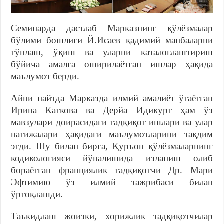
Семинарда дастлаб Марказнинг қўлёзмалар
бўлими бошлиғи Й.Исаев қадимий манбаларни
тўплаш, ўқиш ва уларни каталоглаштириш
бўйича амалга оширилаётган ишлар ҳақида
маълумот берди.
Айни пайтда Марказда илмий амалиёт ўтаётган
Ирина Каткова ва Дерйа Идикурт ҳам ўз
мавзулари доирасидаги тадқиқот ишлари ва улар
натижалари ҳақидаги маълумотларини тақдим
этди. Шу билан бирга, Қуръон қўлёзмаларнинг
кодикологияси йўналишида изланиш олиб
бораётган франциялик тадқиқотчи Др. Мари
Эфтимию ўз илмий тажрибаси билан
ўртоқлашди.
Таъкидлаш жоизки, хорижлик тадқиқотчилар