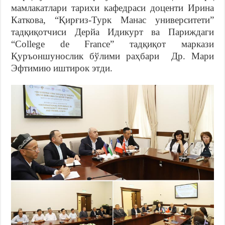
мамлакатлари тарихи кафедраси доценти Ирина
Каткова, “Қирғиз-Турк Манас университети”
тадқиқотчиси Дерйа Идикурт ва Париждаги
“College de France” тадқиқот маркази
Қуръоншунослик бўлими раҳбари Др. Мари
Эфтимию иштирок этди.