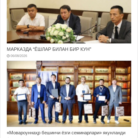
МАРКАЗДА “ЁШЛАР БИЛАН БИР КУН”
06/08/2026
«Мовароуннаҳр бешинчи ёзги семинарлари» якунланди