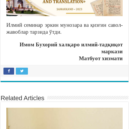
Илмий семинар эркин мунозара ва қизғин савол-
жавоблар тарзида ўтди.
Имом Бухорий халқаро илмий-тадқиқот
маркази
Матбуот хизмати
Related Articles