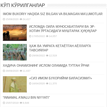
КЎП КЎРИЛГАНЛАР
IMOM BUXORIY HAQIDA SIZ BILGAN VA BILMAGAN MA’LUMOTLAR
15/09/2020
24,417
ИСЛОМДА ОИЛА МУНОСАБАТЛАРИ ВА ЭР-
ХОТИН ЎРТАСИДАГИ МУШТАРАК ҲУҚУҚЛАР
17/05/2022
14,057
ҲАЖ ВА УМРАГА КЕТАЁТГАН АЁЛЛАРГА
ТАВСИЯЛАР
29/06/2022
12,519
ХАДИЧА ОНАМИЗНИНГ ИСЛОМ ОЛАМИДА ТУТГАН ЎРНИ
29/09/2020
11,637
«СИЗ ИМОМ БУХОРИЙНИ БИЛАСИЗМИ?»
16/04/2020
11,370
“INNAMAL A’MALU BIN NIYYATI”
15/07/2019
9,646