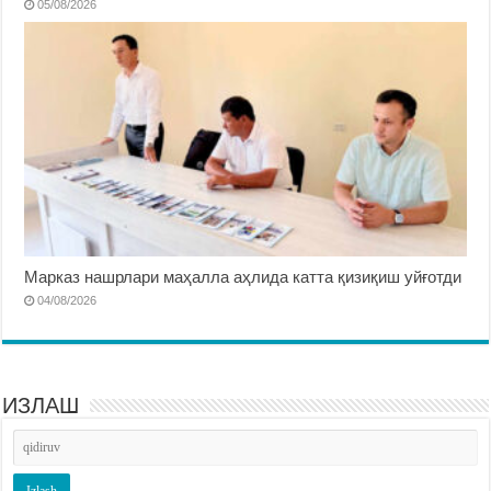
05/08/2026
Марказ нашрлари маҳалла аҳлида катта қизиқиш уйғотди
04/08/2026
ИЗЛАШ