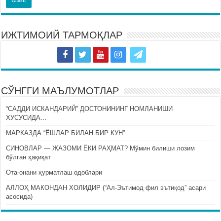
ИЖТИМОИЙ ТАРМОҚЛАР
СЎНГГИ МАЪЛУМОТЛАР
“САДДИ ИСКАНДАРИЙ” ДОСТОНИНИНГ НОМЛАНИШИ
ХУСУСИДА…
МАРКАЗДА “ЁШЛАР БИЛАН БИР КУН”
СИНОВЛАР — ЖАЗОМИ ЁКИ РАҲМАТ? Мўмин билиши лозим
бўлган ҳақиқат
Ота-онани ҳурматлаш одоблари
АЛЛОҲ МАКОНДАН ХОЛИДИР (“Ал-Эътимод фил эътиқод” асари
асосида)