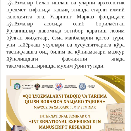
қўлёзмалар билан ишлаш ва уларни археологик
предмет сифатида тадқиқ этишда етарли илмий
салоҳиятга эга. Уларнинг Марказ фондидаги
қўлёзмалар асосида олиб борилаётган
ўрганишлар давомида эътибор қаратиш лозим
бўлган жиҳатлар, ёзма манбаларни қоғоз тури,
уни тайёрлаш усуллари ва хусусиятларига кўра
таснифлашга оид билим ва кўникмалари мазкур
йўналишдаги фаолиятни янада
такомиллаштиришда муҳим ўрин тутади.